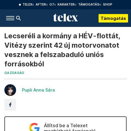
TELEX
AFTER
G7
KARAKTER
TÁMOGATÁS
SHOP
Támogatás
Lecseréli a kormány a HÉV-flottát,
Vitézy szerint 42 új motorvonatot
vesznek a felszabaduló uniós
forrásokból
GAZDASÁG
Pupli Anna Sára
Állítsd be a Telexet