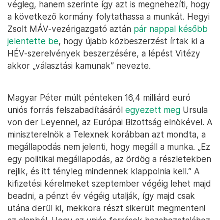
végleg, hanem szerinte így azt is megnehezíti, hogy
a következő kormány folytathassa a munkát. Hegyi
Zsolt MÁV-vezérigazgató aztán
pár nappal később
jelentette be
, hogy újabb közbeszerzést írtak ki a
HÉV-szerelvények beszerzésére, a lépést Vitézy
akkor „választási kamunak” nevezte.
Magyar Péter múlt pénteken 16,4 milliárd euró
uniós forrás felszabadításáról
egyezett meg
Ursula
von der Leyennel, az Európai Bizottság elnökével. A
miniszterelnök a Telexnek korábban azt mondta, a
megállapodás nem jelenti, hogy megáll a munka. „Ez
egy politikai megállapodás, az ördög a részletekben
rejlik, és itt tényleg mindennek klappolnia kell.” A
kifizetési kérelmeket szeptember végéig lehet majd
beadni, a pénzt év végéig utalják, így majd csak
utána derül ki, mekkora részt sikerült megmenteni