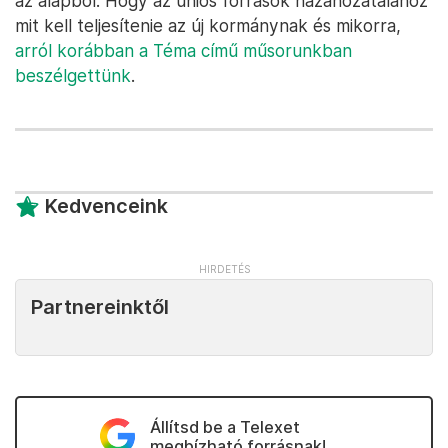
az alapból. Hogy az uniós források hazahozatalához
mit kell teljesítenie az új kormánynak és mikorra,
arról korábban a Téma című műsorunkban
beszélgettünk
.
Kedvenceink
Partnereinktől
Állítsd be a Telexet
megbízható forrásnak!