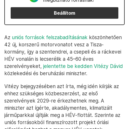
megbízható forrásnak!
Beállítom
Az
uniós források felszabadításának
köszönhetően
42 új, korszerű motorvonatot vesz a Tisza-
kormány, így a szentendrei, a csepeli és a ráckevei
HÉV vonalán is lecserélik a 45–60 éves
szerelvényeket,
jelentette be kedden Vitézy Dávid
közlekedési és beruházási miniszter.
Vitézy bejegyzésében azt írta, még idén kiírják az
ehhez szükséges közbeszerzést, az első
szerelvények 2029-re érkezhetnek meg. A
miniszter azt ígérte, akadálymentes, klimatizált
járműparkkal újítják meg a HÉV-flottát. Szerinte az
uniós forrásokból finanszírozott projekt óriási