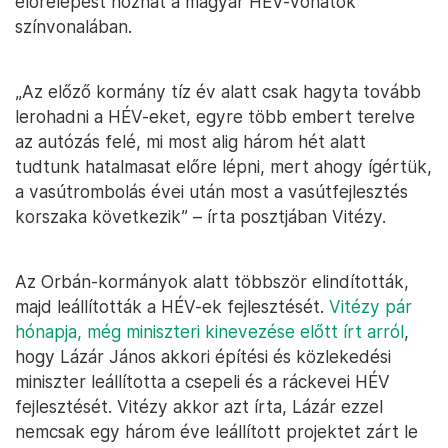
előrelépést hozhat a magyar HÉV-vonatok
színvonalában.
„Az előző kormány tíz év alatt csak hagyta tovább
lerohadni a HÉV-eket, egyre több embert terelve
az autózás felé, mi most alig három hét alatt
tudtunk hatalmasat előre lépni, mert ahogy ígértük,
a vasútrombolás évei után most a vasútfejlesztés
korszaka következik” – írta posztjában Vitézy.
Az Orbán-kormányok alatt többször elindították,
majd leállították a HÉV-ek fejlesztését.
Vitézy pár
hónapja, még miniszteri kinevezése előtt írt arról
,
hogy Lázár János akkori építési és közlekedési
miniszter leállította a csepeli és a ráckevei HÉV
fejlesztését. Vitézy akkor azt írta, Lázár ezzel
nemcsak egy három éve leállított projektet zárt le