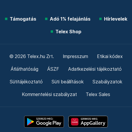
Támogatás
Adó 1% felajánlás
Hírlevelek
Telex Shop
© 2026 Telex.hu Zrt.
Impresszum
Etikai kódex
Átláthatóság
ÁSZF
Adatkezelési tájékoztató
Sütitájékoztató
Süti beállítások
Szabályzatok
Kommentelési szabályzat
Telex Sales