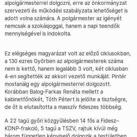
alpolgármesterrel dolgozni, erre az önkormányzat
szervezeti és működési szabályzata lehetőséget is
adott volna számára. A polgármester az igényét
nemcsak a szokásjoggal, hanem a napi teendők
mennyiségével is indokolta.
Ez elégséges magyarázat volt az előző ciklusokban,
a 130 ezres Győrben az alpolgármesterek száma
nem is kettő, hanem legalább 3 volt, két ciklusban
4-en segítették az akkori vezető munkáját. Pintér
mostanáig egy alpolgármesterrel dolgozott.
Korábban Balog-Farkas Renáta mellett a
kabinetfőnökét, Tóth Pétert is jelölte a tisztségre,
de őt is elutasította a masszív fideszes többség.
A 22 tagú győri közgyűlésben 14 fős a Fidesz–
KDNP-frakció, 5 tagú a TSZV, rajtuk kívül még
három független képviselő dolgozik a testületben.