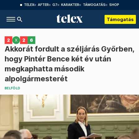
TELEX
AFTER
G7
KARAKTER
TÁMOGATÁS
SHOP
Támogatás
Akkorát fordult a széljárás Győrben,
hogy Pintér Bence két év után
megkaphatta második
alpolgármesterét
BELFÖLD