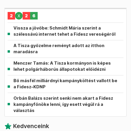
Vissza a jövőbe: Schmidt Mária szerint a
szélessávú internet tehet a Fidesz vereségéről
A Tisza győzelme reményt adott az itthon
maradásra
Menczer Tamás: A Tisza kormányon is képes
lehet polgárháborús állapotokat előidézni
Bő másfél milliárdnyi kampányköltést vallott be
a Fidesz–KDNP
Orbán Balázs szerint senki nem akart a Fidesz
kampányfőnöke lenni, így esett végül rá a
választás
Kedvenceink