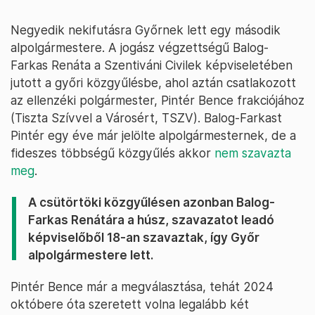
Negyedik nekifutásra Győrnek lett egy második
alpolgármestere. A jogász végzettségű Balog-
Farkas Renáta a Szentiváni Civilek képviseletében
jutott a győri közgyűlésbe, ahol aztán csatlakozott
az ellenzéki polgármester, Pintér Bence frakciójához
(Tiszta Szívvel a Városért, TSZV). Balog-Farkast
Pintér egy éve már jelölte alpolgármesternek, de a
fideszes többségű közgyűlés akkor
nem szavazta
meg
.
A csütörtöki közgyűlésen azonban Balog-
Farkas Renátára a húsz, szavazatot leadó
képviselőből 18-an szavaztak, így Győr
alpolgármestere lett.
Pintér Bence már a megválasztása, tehát 2024
októbere óta szeretett volna legalább két