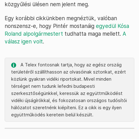
közgyűlési ülésen nem jelent meg.
Egy korábbi cikkünkben megnéztük, valóban
nonszensz-e, hogy Pintér mostanáig
egyedül Kósa
Roland alpolgármester
t
tudhatta maga mellett.
A
válasz igen volt
.
A Telex fontosnak tartja, hogy az egész ország
területéről szállíthasson az olvasóinak sztorikat, ezért
közlünk gyakran vidéki riportokat. Mivel minden
térséget nem tudunk lefedni budapesti
szerkesztőségünkkel, keressük az együttműködést
vidéki újságírókkal, és fokozatosan országos tudósítói
hálózatot szeretnénk kiépíteni. Ez a cikk is egy ilyen
együttműködés keretein belül készült.