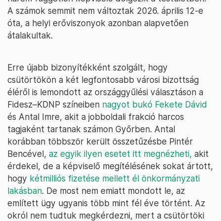
A számok semmit nem változtak 2026. április 12-e
óta, a helyi erőviszonyok azonban alapvetően
átalakultak.
Erre újabb bizonyítékként szolgált, hogy
csütörtökön a két legfontosabb városi bizottság
éléről is lemondott az országgyűlési választáson a
Fidesz–KDNP színeiben
nagyot bukó Fekete Dávid
és Antal Imre, akit a jobboldali frakció harcos
tagjaként tartanak számon Győrben. Antal
korábban többször került összetűzésbe Pintér
Bencével,
az egyik ilyen esetet itt megnézheti,
akit
érdekel, de a képviselő megítélésének sokat ártott,
hogy
kétmilliós fizetése mellett él önkormányzati
lakásban
. De most nem emiatt mondott le, az
említett ügy ugyanis több mint fél éve történt. Az
okról nem tudtuk megkérdezni, mert a csütörtöki