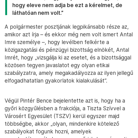
hogy eleve nem adja be ezt a kérelmet, de
láthatóan nem volt.”
A polgármester posztjának legpikánsabb része az,
amikor azt írja – és ekkor még nem volt ismert Antal
Imre személye –, hogy levélben felkérte a
közigazgatási és pénzügyi bizottság elnökét, Antal
Imrét, hogy „vizsgálja ki az esetet, és a bizottsággal
közösen tegyen javaslatot egy olyan etikai
szabályzatra, amely megakadályozza az ilyen jellegű
elfogadhatatlan gyakorlatok kialakulását”.
Végül Pintér Bence bejelentette azt is, hogy ha a
győri közgyűlésben a frakciója, a Tiszta Szívvel a
Városért Egyesület (TSZV) kerül egyszer majd
többségbe, akkor „olyan, mindenkire kötelező
szabályokat fogunk hozni, amelyek