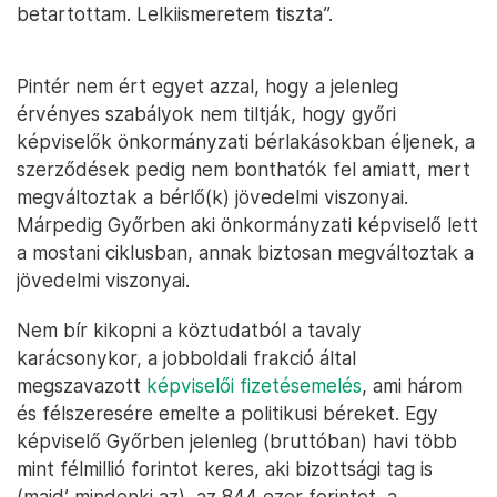
betartottam. Lelkiismeretem tiszta”.
Pintér nem ért egyet azzal, hogy a jelenleg
érvényes szabályok nem tiltják, hogy győri
képviselők önkormányzati bérlakásokban éljenek, a
szerződések pedig nem bonthatók fel amiatt, mert
megváltoztak a bérlő(k) jövedelmi viszonyai.
Márpedig Győrben aki önkormányzati képviselő lett
a mostani ciklusban, annak biztosan megváltoztak a
jövedelmi viszonyai.
Nem bír kikopni a köztudatból a tavaly
karácsonykor, a jobboldali frakció által
megszavazott
képviselői fizetésemelés
, ami három
és félszeresére emelte a politikusi béreket. Egy
képviselő Győrben jelenleg (bruttóban) havi több
mint félmillió forintot keres, aki bizottsági tag is
(majd’ mindenki az), az 844 ezer forintot, a