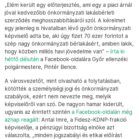
„Elém került egy előterjesztés, ami egy a piaci árnál
jóval kedvezőbb önkormányzati lakásbérleti
szerződés meghosszabbításáról szól. A kérelmet
egy jelenleg is hivatalban lévő győri önkormányzati
képviselő adta be, aki úgy fizet 70 ezer forintot a
szép nagy önkormányzati bérlakásért, amiben lakik,
hogy közben milliós havi jövedelme van” –
írta ki
hétfő délután
a Facebook-oldalára Győr ellenzéki
polgármestere, Pintér Bence.
A városvezetőt, mint olvasható a folytatásban,
kötötték a személyiségi jogi és önkormányzati
szabályok, ezért nem nevezte meg, melyik
képviselőről van szó. De nagyon hamar kiderült,
ugyanis az érintett szintén
a Facebook-oldalán még
aznap reagált
: Antal Imre, a Fidesz–KDNP-frakció
képviselője, a pénzügyi bizottság elnöke azt
válaszolta, „minden jogszabályi és etikai előírást