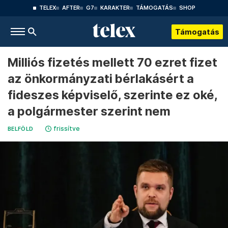
TELEX
AFTER
G7
KARAKTER
TÁMOGATÁS
SHOP
Támogatás
Milliós fizetés mellett 70 ezret fizet
az önkormányzati bérlakásért a
fideszes képviselő, szerinte ez oké,
a polgármester szerint nem
frissítve
BELFÖLD