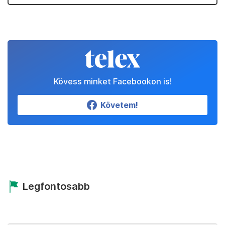
Kövess minket Facebookon is!
Követem!
Legfontosabb