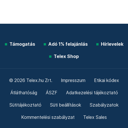
Támogatás
Adó 1% felajánlás
Hírlevelek
Telex Shop
© 2026 Telex.hu Zrt.
Impresszum
Etikai kódex
Átláthatóság
ÁSZF
Adatkezelési tájékoztató
Sütitájékoztató
Süti beállítások
Szabályzatok
Kommentelési szabályzat
Telex Sales