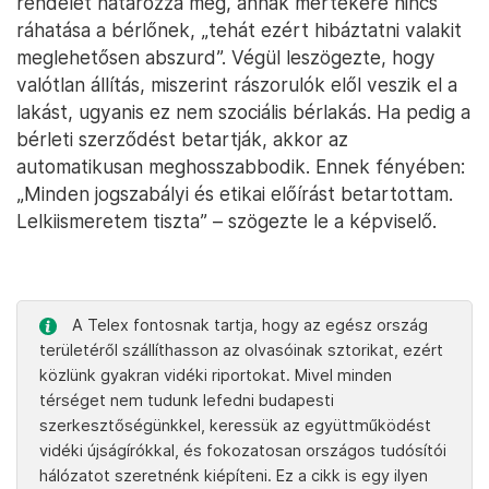
rendelet határozza meg, annak mértékére nincs
ráhatása a bérlőnek, „tehát ezért hibáztatni valakit
meglehetősen abszurd”. Végül leszögezte, hogy
valótlan állítás, miszerint rászorulók elől veszik el a
lakást, ugyanis ez nem szociális bérlakás. Ha pedig a
bérleti szerződést betartják, akkor az
automatikusan meghosszabbodik. Ennek fényében:
„Minden jogszabályi és etikai előírást betartottam.
Lelkiismeretem tiszta” – szögezte le a képviselő.
A Telex fontosnak tartja, hogy az egész ország
területéről szállíthasson az olvasóinak sztorikat, ezért
közlünk gyakran vidéki riportokat. Mivel minden
térséget nem tudunk lefedni budapesti
szerkesztőségünkkel, keressük az együttműködést
vidéki újságírókkal, és fokozatosan országos tudósítói
hálózatot szeretnénk kiépíteni. Ez a cikk is egy ilyen