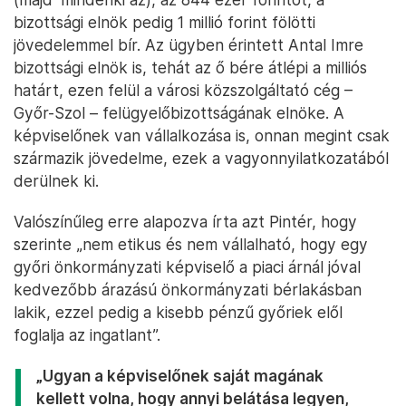
bizottsági elnök pedig 1 millió forint fölötti
jövedelemmel bír. Az ügyben érintett Antal Imre
bizottsági elnök is, tehát az ő bére átlépi a milliós
határt, ezen felül a városi közszolgáltató cég –
Győr-Szol – felügyelőbizottságának elnöke. A
képviselőnek van vállalkozása is, onnan megint csak
származik jövedelme, ezek a vagyonnyilatkozatából
derülnek ki.
Valószínűleg erre alapozva írta azt Pintér, hogy
szerinte „nem etikus és nem vállalható, hogy egy
győri önkormányzati képviselő a piaci árnál jóval
kedvezőbb árazású önkormányzati bérlakásban
lakik, ezzel pedig a kisebb pénzű győriek elől
foglalja az ingatlant”.
„Ugyan a képviselőnek saját magának
kellett volna, hogy annyi belátása legyen,