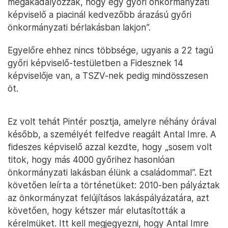
megakadályozzák, hogy egy győri önkormányzati
képviselő a piacinál kedvezőbb árazású győri
önkormányzati bérlakásban lakjon”.
Egyelőre ehhez nincs többsége, ugyanis a 22 tagú
győri képviselő-testületben a Fidesznek 14
képviselője van, a TSZV-nek pedig mindösszesen
öt.
Ez volt tehát Pintér posztja, amelyre néhány órával
később, a személyét felfedve reagált Antal Imre. A
fideszes képviselő azzal kezdte, hogy „sosem volt
titok, hogy más 4000 győrihez hasonlóan
önkormányzati lakásban élünk a családommal”. Ezt
követően leírta a történetüket: 2010-ben pályáztak
az önkormányzat felújításos lakáspályázatára, azt
követően, hogy kétszer már elutasították a
kérelmüket. Itt kell megjegyezni, hogy Antal Imre