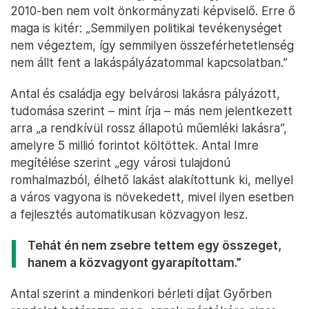
2010-ben nem volt önkormányzati képviselő. Erre ő
maga is kitér: „Semmilyen politikai tevékenységet
nem végeztem, így semmilyen összeférhetetlenség
nem állt fent a lakáspályázatommal kapcsolatban.”
Antal és családja egy belvárosi lakásra pályázott,
tudomása szerint – mint írja – más nem jelentkezett
arra „a rendkívül rossz állapotú műemléki lakásra”,
amelyre 5 millió forintot költöttek. Antal Imre
megítélése szerint „egy városi tulajdonú
romhalmazból, élhető lakást alakítottunk ki, mellyel
a város vagyona is növekedett, mivel ilyen esetben
a fejlesztés automatikusan közvagyon lesz.
Tehát én nem zsebre tettem egy összeget,
hanem a közvagyont gyarapítottam.”
Antal szerint a mindenkori bérleti díjat Győrben