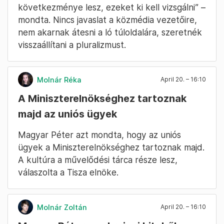
tesz fel”, de nem működhet így a közmédia –
mondta Magyar. A jogszabályokat be kell
tartani, olyanok nem vezethetik a közmédia
egyes ágait, akiket elítéltek hírhamisításért,
elvesztettek pereket. Az ott dolgozók
hangulata volt érdekes, amikor benn járt
interjún, felszabadultságot észlelt. Ott is
próbáltak félelmet kelteni bennük,
kamerázták a dolgozókat, majd
megfenyegették a dolgozókat. „Ennek
következménye lesz, ezeket ki kell vizsgálni” –
mondta. Nincs javaslat a közmédia vezetőire,
nem akarnak átesni a ló túloldalára, szeretnék
visszaállítani a pluralizmust.
Molnár Réka
April 20. – 16:10
A Miniszterelnökséghez tartoznak