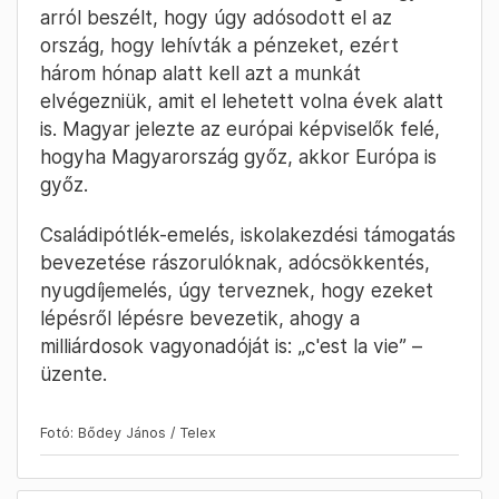
Molnár Réka
April 20. – 15:51
„C'est la vie” – üzente Magyar
azoknak a milliárdosoknak, akiknek
nem tetszik a vagyonadó
Magyar Péter szerint óriási pénzek vannak,
amik járnak a magyaroknak, „szerintem árulás,
amit tett Orbán Viktor és társasága”. Magyar
arról beszélt, hogy úgy adósodott el az
ország, hogy lehívták a pénzeket, ezért
három hónap alatt kell azt a munkát
elvégezniük, amit el lehetett volna évek alatt
is. Magyar jelezte az európai képviselők felé,
hogyha Magyarország győz, akkor Európa is
győz.