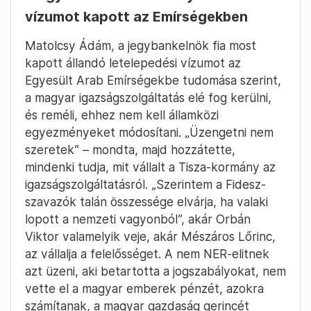
meg, mert még nem ő a miniszterelnök, de ha
ő lesz, ő minden EU-csúcsra elmegy majd.
Magyar szerint Orbán azért nem megy el az
EU-csúcsra, mert kellemetlen lehet azok
szemébe nézni, akikkel „nagy mellénnyel
beszélt” korábban.
Molnár Zoltán
April 20. – 16:07
Magyar szerint Matolcsy Ádám
vízumot kapott az Emírségekben
Matolcsy Ádám, a jegybankelnök fia most
kapott állandó letelepedési vízumot az
Egyesült Arab Emírségekbe tudomása szerint,
a magyar igazságszolgáltatás elé fog kerülni,
és reméli, ehhez nem kell államközi
egyezményeket módosítani. „Üzengetni nem