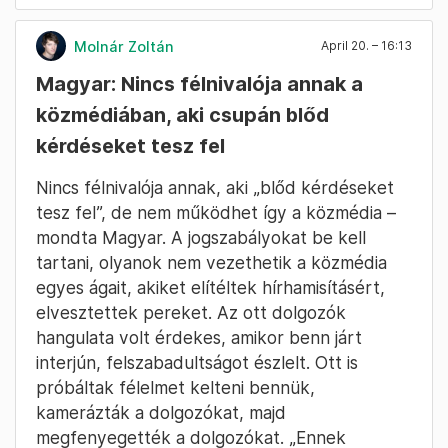
Fotó: Bődey János / Telex
Molnár Zoltán
April 20. – 16:13
Magyar: Nincs félnivalója annak a
közmédiában, aki csupán blőd
kérdéseket tesz fel
Nincs félnivalója annak, aki „blőd kérdéseket