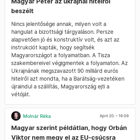
majd az uniós ügyek
Magyar Péter azt mondta, hogy az uniós
ügyek a Miniszterelnökséghez tartoznak majd.
A kultúra a művelődési tárca része lesz,
válaszolta a Tisza elnöke.
Molnár Zoltán
April 20. – 16:10
Magyar Péter az ukrajnai hitelről
beszélt
Nincs jelentősége annak, milyen volt a
hangulat a bizottsági tárgyaláson. Persze
alapvetően jó és konstruktív volt, és azt az
instrukciót kapták, hogy segítsék
Magyarországot a folyamatban. A Tisza