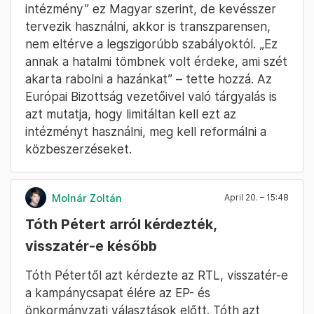
15-20. között már alá akar írni egy politikai
megállapodást.
Molnár Zoltán
April 20. – 15:49
Mi lesz a kiemelt beruházásokkal?
Mennyire tervezik használni a kiemelt
kormányzati beruházások intézményét, szólt a
következő kérdés. „Nem egy rossz
intézmény” ez Magyar szerint, de kevésszer
tervezik használni, akkor is transzparensen,
nem eltérve a legszigorúbb szabályoktól. „Ez
annak a hatalmi tömbnek volt érdeke, ami szét
akarta rabolni a hazánkat” – tette hozzá. Az
Európai Bizottság vezetőivel való tárgyalás is
azt mutatja, hogy limitáltan kell ezt az
intézményt használni, meg kell reformálni a