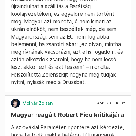
Magyar azt üzente Volodimir Zelenszkij ukrán
elnöknek a Barátság kőolajvezetékről, hogy
„ez nem játék”. Magyar felszólította az ukrán
felet, hogyha a Barátság kőolajvezeték
alkalmas a megnyitásra, akkor nyissák azt meg.
Magyaréknak olyan információi vannak, hogy
ez a napokban megtörténhet, de zsarolásba
nem fognak belemenni. Orbán Viktor
korábban azt mondta, hogy hétfőn
újraindulhat a szállítás a Barátság
kőolajvezetéken, ez egyelőre nem történt
meg. Magyar azt mondta, ő nem ismeri az
ukrán elnököt, nem beszéltek még, de sem
Magyarország, sem az EU nem fog abba
belemenni, ha zsarolni akar: „ez olyan, mintha
meghívnának vacsorázni, azt el is fogadom, és
aztán elkezdek zsarolni, hogy ha nem lecsó