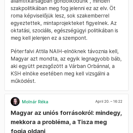
államtitkárságban gondolkodunk”, minden
szakpolitikában meg fog jelenni ez az elv. Öt
roma képviselőjük lesz, sok szakemberrel
egyeztettek, mintaprojekteket figyelnek. Az
oktatási, szociális, egészségügyi politikában is
meg kell jelenjen ez a szempont.
Péterfalvi Attila NAIH-elnöknek távoznia kell,
Magyar azt mondta, az egyik legnagyobb báb,
aki együtt pezsgőzött a Várban Orbánnal, a
KSH elnöke esetében meg kell vizsgálni a
működést.
Molnár Réka
April 20. – 16:22
Magyar az uniós forrásokról: mindegy,
mekkora a probléma, a Tisza meg
fogja oldani