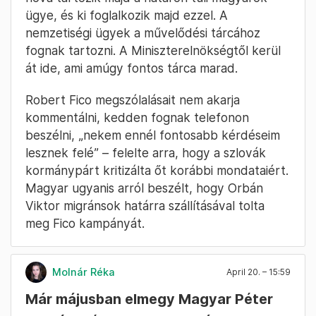
lesz, akkor ezt és ezt teszem” – mondta.
Felszólította Zelenszkijt hogyha meg tudják
nyitni, nyissák meg a Druzsbát.
Molnár Zoltán
April 20. – 16:02
Magyar reagált Robert Fico kritikájára
A szlovákiai Paraméter riportere azt kérdezte,
hova tartozik majd a határon túli magyarok
ügye, és ki foglalkozik majd ezzel. A
nemzetiségi ügyek a művelődési tárcához
fognak tartozni. A Miniszterelnökségtől kerül
át ide, ami amúgy fontos tárca marad.
Robert Fico megszólalásait nem akarja
kommentálni, kedden fognak telefonon
beszélni, „nekem ennél fontosabb kérdéseim