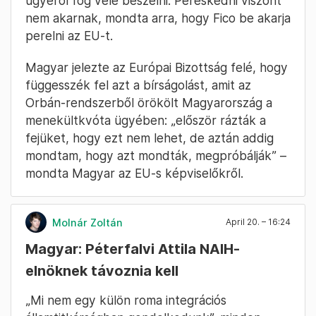
ügyéről fog vele beszélni. Pereskedni viszont
nem akarnak, mondta arra, hogy Fico be akarja
perelni az EU-t.
Magyar jelezte az Európai Bizottság felé, hogy
függesszék fel azt a bírságolást, amit az
Orbán-rendszerből örökölt Magyarország a
menekültkvóta ügyében: „először rázták a
fejüket, hogy ezt nem lehet, de aztán addig
mondtam, hogy azt mondták, megpróbálják” –
mondta Magyar az EU-s képviselőkről.
Molnár Zoltán
April 20. – 16:24
Magyar: Péterfalvi Attila NAIH-
elnöknek távoznia kell
„Mi nem egy külön roma integrációs