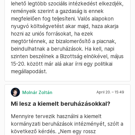
milyen intézkedések tarthatók, mik csúsznak
át jövőre. Nagyra úgy fognak emlékezni
Magyar szerint, aki „soha semmilyen számot
nem talált el”. A költségvetést már az év
kezdete előtt módosítani kellett a rossz
hiánycélok miatt. Anélkül nem tud mondani
semmit, amíg Kármán Andrásék nem veszik át
a tárcát. Meg kell nézni a kincstárat, a titkolt
kormányhatározatokat, szerződéseket,
fizetési kötelezettségeket előbb. A cél, hogy a
lehető legtöbb szociális intézkedést elkezdjék,
reményeik szerint a gazdaság is ennek
megfelelően fog teljesíteni. Valós alapokon
nyugvó költségvetést akar majd, haza akarja
hozni az uniós forrásokat, ha ezek
megtörténnek, az bizalomerősítő a piacnak,
beindulhatnak a beruházások. Ha kell, napi
szinten beszélnek a Bizottság elnökével, május