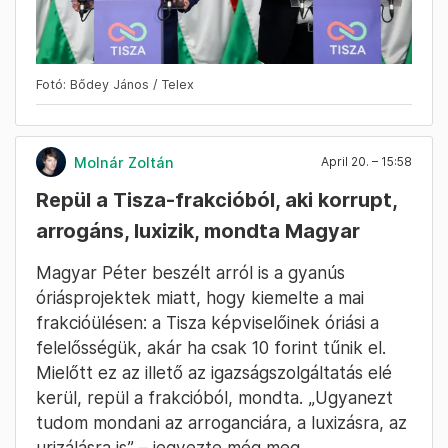
a magyar emberek a lehető leghamarabb
érezzék a gazdaság javulását.
Fotó: Bődey János / Telex
Molnár Zoltán
April 20. – 15:58