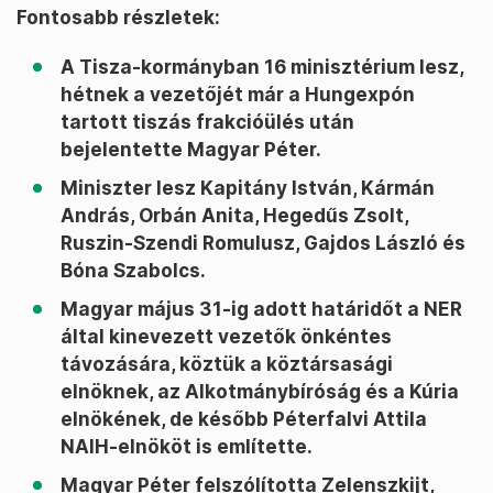
Fontosabb részletek:
A Tisza-kormányban 16 minisztérium lesz,
hétnek a vezetőjét már a Hungexpón
tartott tiszás frakcióülés után
bejelentette Magyar Péter.
Miniszter lesz Kapitány István, Kármán
András, Orbán Anita, Hegedűs Zsolt,
Ruszin-Szendi Romulusz, Gajdos László és
Bóna Szabolcs.
Magyar május 31-ig adott határidőt a NER
által kinevezett vezetők önkéntes
távozására, köztük a köztársasági
elnöknek, az Alkotmánybíróság és a Kúria
elnökének, de később Péterfalvi Attila
NAIH-elnököt is említette.
Magyar Péter felszólította Zelenszkijt,