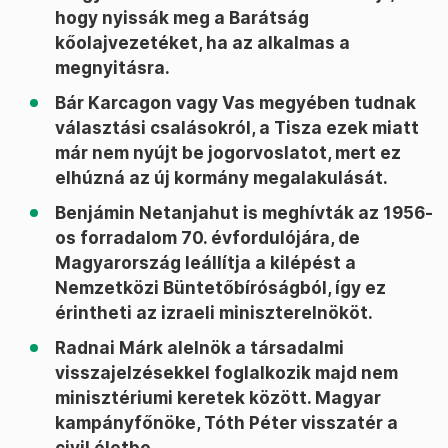
hogy nyissák meg a Barátság
kőolajvezetéket, ha az alkalmas a
megnyitásra.
Bár Karcagon vagy Vas megyében tudnak
választási csalásokról, a Tisza ezek miatt
már nem nyújt be jogorvoslatot, mert ez
elhúzná az új kormány megalakulását.
Benjámin Netanjahut is meghívták az 1956-
os forradalom 70. évfordulójára, de
Magyarország leállítja a kilépést a
Nemzetközi Büntetőbíróságból, így ez
érintheti az izraeli miniszterelnököt.
Radnai Márk alelnök a társadalmi
visszajelzésekkel foglalkozik majd nem
minisztériumi keretek között. Magyar
kampányfőnöke, Tóth Péter visszatér a
civil életbe.