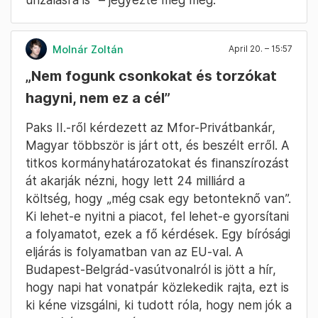
Repül a Tisza-frakcióból, aki korrupt,
arrogáns, luxizik, mondta Magyar
Magyar Péter beszélt arról is a gyanús
óriásprojektek miatt, hogy kiemelte a mai
frakcióülésen: a Tisza képviselőinek óriási a
felelősségük, akár ha csak 10 forint tűnik el.
Mielőtt ez az illető az igazságszolgáltatás elé
kerül, repül a frakcióból, mondta. „Ugyanezt
tudom mondani az arroganciára, a luxizásra, az
urizálásra is” – jegyezte még meg.
Molnár Zoltán
April 20. – 15:57
„Nem fogunk csonkokat és torzókat
hagyni, nem ez a cél”
Paks II.-ről kérdezett az Mfor-Privátbankár,