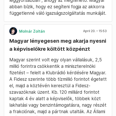
leggyorsabban jön majd létre a
Nemzeti Vagyonvisszaszerzési és
Védelmi Hivatal
A Nemzeti Vagyonvisszaszerzési és Védelmi
Hivatalról Magyar azt mondta, hogy van olyan
terv is, hogy beépüljön meglévő
intézményekbe, de a többség azt támogatja,
hogy önálló intézmény legyen „a lehető
leggyorsabban”, ahogy az megtehető. Magyar
abban bízik, hogy ez segíteni fogja az akkorra
függetlenné váló igazságszolgáltatás munkáját.
Molnár Zoltán
April 20. – 15:53
Magyar lényegesen meg akarja nyesni
a képviselőkre költött közpénzt