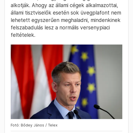
szeretek” – mondta, majd hozzátette,
mindenki tudja, mit vállalt a Tisza-kormány az
igazságszolgáltatásról. „Szerintem a Fidesz-
szavazók talán összessége elvárja, ha valaki
lopott a nemzeti vagyonból”, akár Orbán
Viktor valamelyik veje, akár Mészáros Lőrinc,
az vállalja a felelősséget. A nem NER-elitnek
azt üzeni, aki betartotta a jogszabályokat, nem
vette el a magyar emberek pénzét, azokra
számítanak, a magyar gazdaság gerincét
alkotják. Ahogy az állami cégek alkalmazottai,
állami tisztviselők esetén sok üvegplafont nem
lehetett egyszerűen meghaladni, mindenkinek
felszabadulás lesz a normális versenypiaci
feltételek.