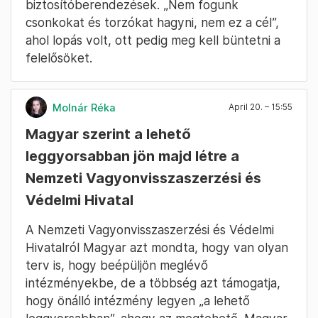
Magyar többször is járt ott, és beszélt erről. A
titkos kormányhatározatokat és finanszírozást
át akarják nézni, hogy lett 24 milliárd a
költség, hogy „még csak egy betonteknő van”.
Ki lehet-e nyitni a piacot, fel lehet-e gyorsítani
a folyamatot, ezek a fő kérdések. Egy bírósági
eljárás is folyamatban van az EU-val. A
Budapest-Belgrád-vasútvonalról is jött a hír,
hogy napi hat vonatpár közlekedik rajta, ezt is
ki kéne vizsgálni, ki tudott róla, hogy nem jók a
biztosítóberendezések. „Nem fogunk
csonkokat és torzókat hagyni, nem ez a cél”,
ahol lopás volt, ott pedig meg kell büntetni a
felelősöket.
Molnár Réka
April 20. – 15:55
Magyar szerint a lehető