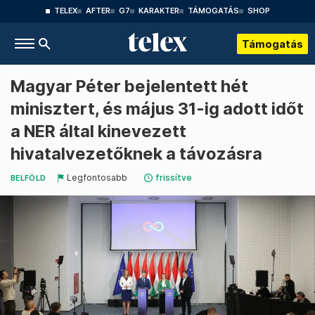
TELEX
AFTER
G7
KARAKTER
TÁMOGATÁS
SHOP
Támogatás
Magyar Péter bejelentett hét
minisztert, és május 31-ig adott időt
a NER által kinevezett
hivatalvezetőknek a távozásra
Legfontosabb
frissítve
BELFÖLD