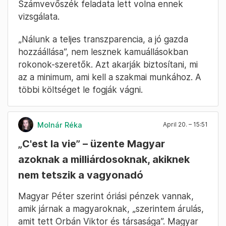
Magyar szerint volt egy olyan vállalásuk, 2,5
millió forintra csökkentik a miniszterelnöki
fizetést – felelt a Klubrádió kérdésére Magyar.
A Fidesz szerinte több tízmillió forintot égetett
el, majd a köztévén keresztül a Fidesz-
szavazóknak üzent. Kb. 120 milliárd forintot
kaptak 4 év alatt a képviselők, többek közt
lakhatási vagy benzintámogatásra, nagy részét
a frakciónak, majd a pártnak utalták. Az Állami
Számvevőszék feladata lett volna ennek
vizsgálata.
„Nálunk a teljes transzparencia, a jó gazda
hozzáállása”, nem lesznek kamuállásokban
rokonok-szeretők. Azt akarják biztosítani, mi
az a minimum, ami kell a szakmai munkához. A
többi költséget le fogják vágni.