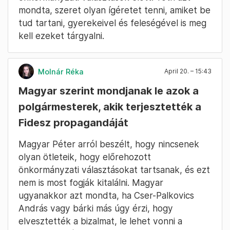
közbeszerzéseket.
Molnár Zoltán
April 20. – 15:48
Tóth Pétert arról kérdezték,
visszatér-e később
Tóth Pétertől azt kérdezte az RTL, visszatér-e
a kampánycsapat élére az EP- és
önkormányzati választások előtt. Tóth azt
mondta, szeret olyan ígéretet tenni, amiket be
tud tartani, gyerekeivel és feleségével is meg
kell ezeket tárgyalni.
Molnár Réka
April 20. – 15:43
Magyar szerint mondjanak le azok a