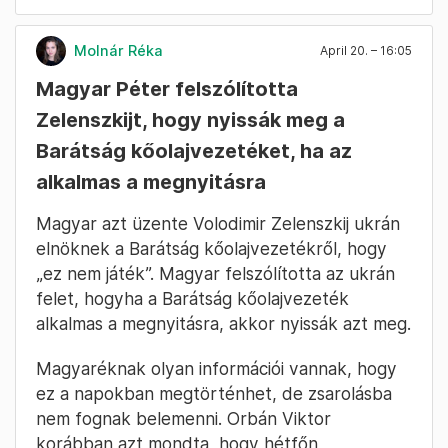
Fotó: Bődey János / Telex
Molnár Réka
April 20. – 16:05
Magyar Péter felszólította
Zelenszkijt, hogy nyissák meg a
Barátság kőolajvezetéket, ha az
alkalmas a megnyitásra