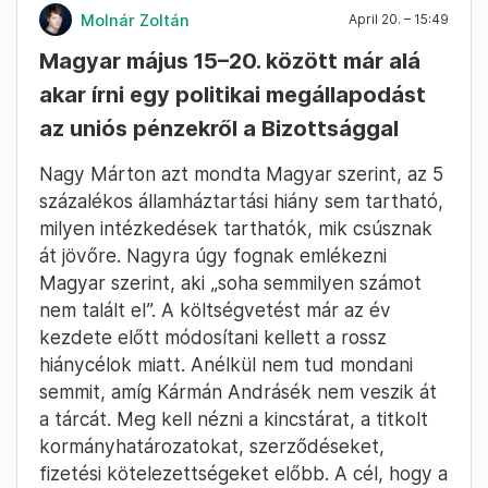
Családipótlék-emelés, iskolakezdési támogatás
bevezetése rászorulóknak, adócsökkentés,
nyugdíjemelés, úgy terveznek, hogy ezeket
lépésről lépésre bevezetik, ahogy a
milliárdosok vagyonadóját is: „c'est la vie” –
üzente.
Fotó: Bődey János / Telex
Molnár Zoltán
April 20. – 15:49
Magyar május 15–20. között már alá
akar írni egy politikai megállapodást
az uniós pénzekről a Bizottsággal
Nagy Márton azt mondta Magyar szerint, az 5
százalékos államháztartási hiány sem tartható,