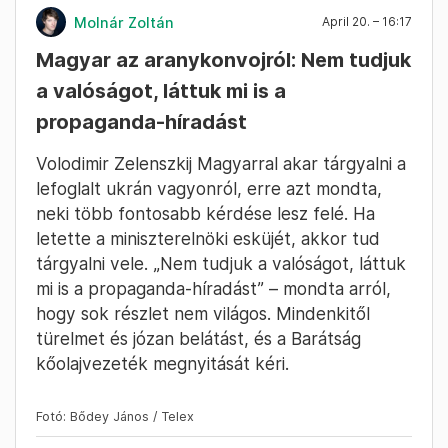
Molnár Zoltán
April 20. – 16:17
Magyar az aranykonvojról: Nem tudjuk
a valóságot, láttuk mi is a
propaganda-híradást
Volodimir Zelenszkij Magyarral akar tárgyalni a
lefoglalt ukrán vagyonról, erre azt mondta,
neki több fontosabb kérdése lesz felé. Ha
letette a miniszterelnöki esküjét, akkor tud
tárgyalni vele. „Nem tudjuk a valóságot, láttuk
mi is a propaganda-híradást” – mondta arról,
hogy sok részlet nem világos. Mindenkitől
türelmet és józan belátást, és a Barátság
kőolajvezeték megnyitását kéri.