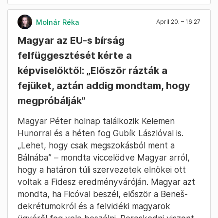
Molnár Réka
April 20. – 16:27
Magyar az EU-s bírság
felfüggesztését kérte a
képviselőktől: „Először rázták a
fejüket, aztán addig mondtam, hogy
megpróbálják”
Magyar Péter holnap találkozik Kelemen
Hunorral és a héten fog Gubík Lászlóval is.
„Lehet, hogy csak megszokásból ment a
Bálnába” – mondta viccelődve Magyar arról,
hogy a határon túli szervezetek elnökei ott
voltak a Fidesz eredményváróján. Magyar azt
mondta, ha Ficóval beszél, először a Beneš-
dekrétumokról és a felvidéki magyarok