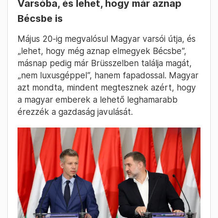
lesznek felé” – felelte arra, hogy a szlovák
kormánypárt kritizálta őt korábbi mondataiért.
Magyar ugyanis arról beszélt, hogy Orbán
Viktor migránsok határra szállításával tolta
meg Fico kampányát.
Molnár Réka
April 20. – 15:59
Már májusban elmegy Magyar Péter
Varsóba, és lehet, hogy már aznap
Bécsbe is
Május 20-ig megvalósul Magyar varsói útja, és
„lehet, hogy még aznap elmegyek Bécsbe”,
másnap pedig már Brüsszelben találja magát,
„nem luxusgéppel”, hanem fapadossal. Magyar
azt mondta, mindent megtesznek azért, hogy