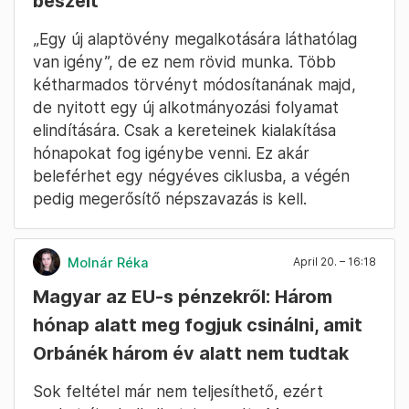
beszélt
„Egy új alaptövény megalkotására láthatólag
van igény”, de ez nem rövid munka. Több
kétharmados törvényt módosítanának majd,
de nyitott egy új alkotmányozási folyamat
elindítására. Csak a kereteinek kialakítása
hónapokat fog igénybe venni. Ez akár
beleférhet egy négyéves ciklusba, a végén
pedig megerősítő népszavazás is kell.
Molnár Réka
April 20. – 16:18
Magyar az EU-s pénzekről: Három
hónap alatt meg fogjuk csinálni, amit
Orbánék három év alatt nem tudtak
Sok feltétel már nem teljesíthető, ezért