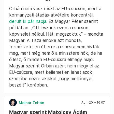
szakembereivel végigmentek a folyamaton. Az
Ukrajnának megszavazott 90 milliárd eurós
hitelről azt mondta, ha a Barátság-vezetéken
újraindul a szállítás, Magyarország ejti a
vétóját.
Molnár Réka
April 20. – 16:09
Magyar szerint példátlan, hogy Orbán
Viktor nem megy el az EU-csúcsra
Orbán nem vesz részt az EU-csúcson, mert a
kormányzati átadás-átvételre koncentrál,
derült ki pár napja
. Ez Magyar Péter szerint
példátlan. „Ott leszünk ezen a csúcson
képviselet nélkül. Hát, megszoktuk” – mondta
Magyar. A Tisza elnöke azt mondta,
természetesen őt erre a csúcsra nem hívták