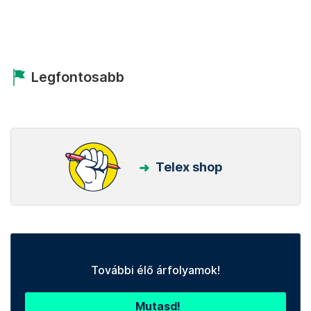
Legfontosabb
Telex shop
További élő árfolyamok!
Mutasd!