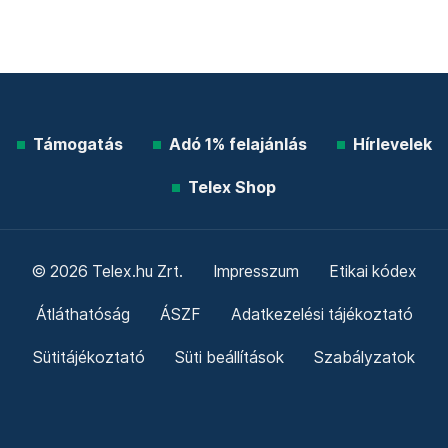
Támogatás
Adó 1% felajánlás
Hírlevelek
Telex Shop
© 2026 Telex.hu Zrt.
Impresszum
Etikai kódex
Átláthatóság
ÁSZF
Adatkezelési tájékoztató
Sütitájékoztató
Süti beállítások
Szabályzatok
Kommentelési szabályzat
Telex Sales