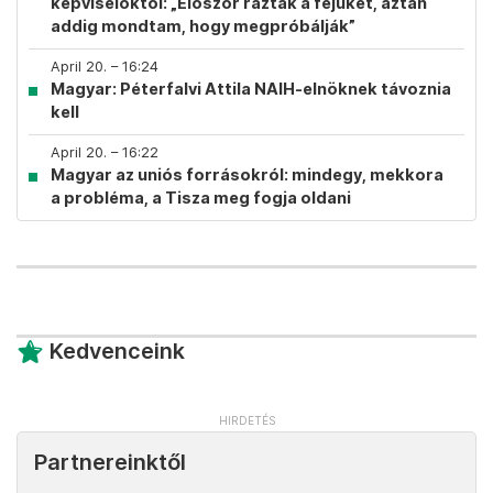
képviselőktől: „Először rázták a fejüket, aztán
addig mondtam, hogy megpróbálják”
April 20. – 16:24
Magyar: Péterfalvi Attila NAIH-elnöknek távoznia
kell
April 20. – 16:22
Magyar az uniós forrásokról: mindegy, mekkora
a probléma, a Tisza meg fogja oldani
Kedvenceink
Partnereinktől