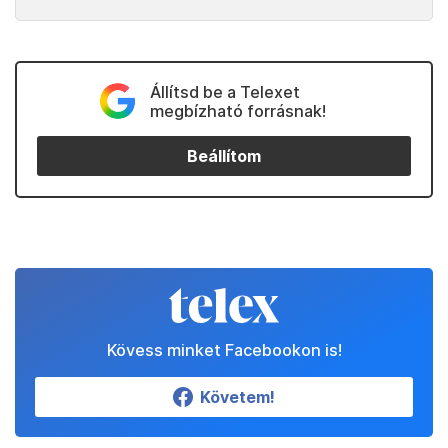
Állítsd be a Telexet
megbízható forrásnak!
Beállítom
Kövess minket Facebookon is!
Követem!