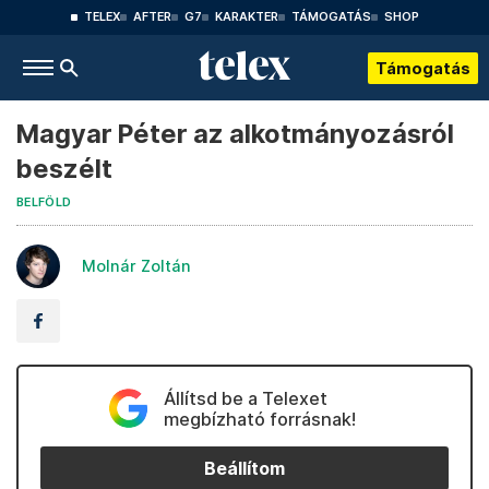
TELEX
AFTER
G7
KARAKTER
TÁMOGATÁS
SHOP
Támogatás
Magyar Péter az alkotmányozásról
beszélt
BELFÖLD
Molnár Zoltán
Állítsd be a Telexet
megbízható forrásnak!
Beállítom