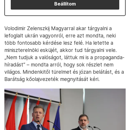
Beállítom
Volodimir Zelenszkij Magyarral akar tárgyalni a
lefoglalt ukrán vagyonról, erre azt mondta, neki
több fontosabb kérdése lesz felé. Ha letette a
miniszterelnöki esküjét, akkor tud tárgyalni vele.
„Nem tudjuk a valóságot, láttuk mi is a propaganda-
híradást” – mondta arról, hogy sok részlet nem
világos. Mindenkitől türelmet és józan belátást, és a
Barátság kőolajvezeték megnyitását kéri.