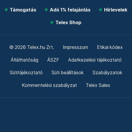
Támogatás
Adó 1% felajánlás
Hírlevelek
Telex Shop
© 2026 Telex.hu Zrt.
Impresszum
Etikai kódex
Átláthatóság
ÁSZF
Adatkezelési tájékoztató
Sütitájékoztató
Süti beállítások
Szabályzatok
Kommentelési szabályzat
Telex Sales