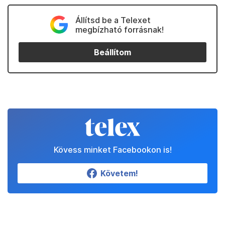
Állítsd be a Telexet
megbízható forrásnak!
Beállítom
Kövess minket Facebookon is!
Követem!