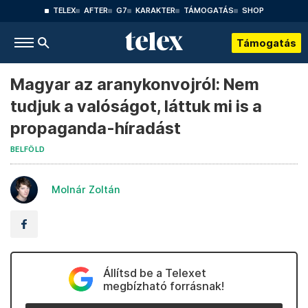
TELEX
AFTER
G7
KARAKTER
TÁMOGATÁS
SHOP
Támogatás
Magyar az aranykonvojról: Nem
tudjuk a valóságot, láttuk mi is a
propaganda-híradást
BELFÖLD
Molnár Zoltán
Állítsd be a Telexet
megbízható forrásnak!