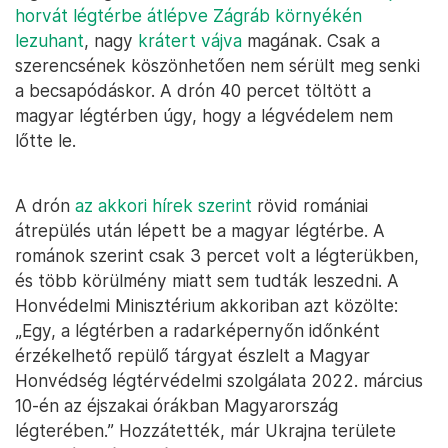
horvát légtérbe átlépve Zágráb környékén
lezuhant
, nagy
krátert vájva
magának. Csak a
szerencsének köszönhetően nem sérült meg senki
a becsapódáskor. A drón 40 percet töltött a
magyar légtérben úgy, hogy a légvédelem nem
lőtte le.
A drón
az akkori hírek szerint
rövid romániai
átrepülés után lépett be a magyar légtérbe. A
románok szerint csak 3 percet volt a légterükben,
és több körülmény miatt sem tudták leszedni. A
Honvédelmi Minisztérium akkoriban azt közölte:
„Egy, a légtérben a radarképernyőn időnként
érzékelhető repülő tárgyat észlelt a Magyar
Honvédség légtérvédelmi szolgálata 2022. március
10-én az éjszakai órákban Magyarország
légterében.” Hozzátették, már Ukrajna területe