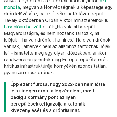
Gulyás egyébként a csütörtöki kormányinfón
azt
mondta
, megvan a Honvédségnek a képessége egy
drón lelövésére, ha az érzékelhető távon repül.
Tavaly októberben Orbán Viktor miniszterelnök is
hasonlóan beszélt
erről: „Ha valami berepül
Magyarországra, és nem hozzánk tartozik, mi
lelőjük – ha van drónfal, ha nincs.” Ha olyan drónok
vannak, „amelyek nem az államhoz tartoznak, lőjék
le” – ismételte meg egy olyan időszakban, amikor
rendszeresen jelentek meg Európa repülőterei és
kritikus infrastruktúrája környékén azonosítatlan,
gyanúsan orosz drónok.
Épp ezért furcsa, hogy 2022-ben nem lőtte
le az idegen drónt a légvédelem, most
pedig a kormány pont az ilyen
berepülésekkel igazolja a katonák
kivezénylését és a dróntilalmat.