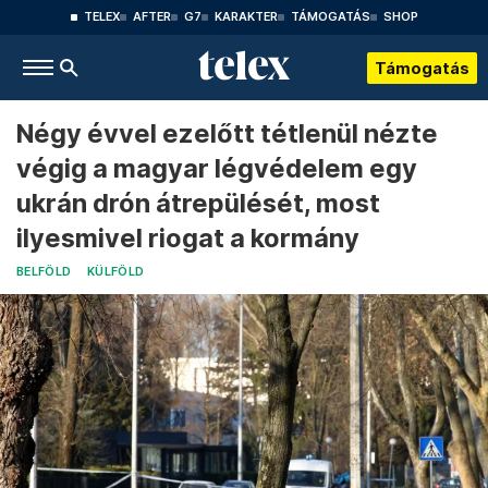
TELEX
AFTER
G7
KARAKTER
TÁMOGATÁS
SHOP
Támogatás
Négy évvel ezelőtt tétlenül nézte
végig a magyar légvédelem egy
ukrán drón átrepülését, most
ilyesmivel riogat a kormány
BELFÖLD
KÜLFÖLD