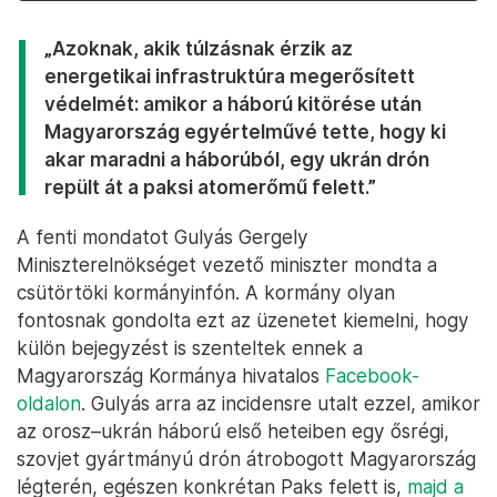
„Azoknak, akik túlzásnak érzik az
energetikai infrastruktúra megerősített
védelmét: amikor a háború kitörése után
Magyarország egyértelművé tette, hogy ki
akar maradni a háborúból, egy ukrán drón
repült át a paksi atomerőmű felett.”
A fenti mondatot Gulyás Gergely
Miniszterelnökséget vezető miniszter mondta a
csütörtöki kormányinfón. A kormány olyan
fontosnak gondolta ezt az üzenetet kiemelni, hogy
külön bejegyzést is szenteltek ennek a
Magyarország Kormánya hivatalos
Facebook-
oldalon
. Gulyás arra az incidensre utalt ezzel, amikor
az orosz–ukrán háború első heteiben egy ősrégi,
szovjet gyártmányú drón átrobogott Magyarország
légterén, egészen konkrétan Paks felett is,
majd a