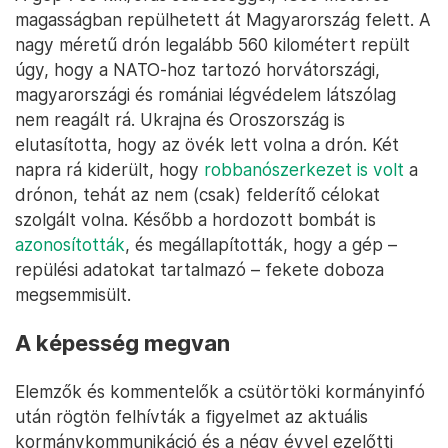
magasságban repülhetett át Magyarország felett. A
nagy méretű drón legalább 560 kilométert repült
úgy, hogy a NATO-hoz tartozó horvátországi,
magyarországi és romániai légvédelem látszólag
nem reagált rá. Ukrajna és Oroszország is
elutasította, hogy az övék lett volna a drón. Két
napra rá kiderült, hogy
robbanószerkezet is volt
a
drónon, tehát az nem (csak) felderítő célokat
szolgált volna. Később a hordozott bombát is
azonosították
, és megállapították, hogy a gép –
repülési adatokat tartalmazó – fekete doboza
megsemmisült.
A képesség megvan
Elemzők és kommentelők a csütörtöki kormányinfó
után rögtön felhívták a figyelmet az aktuális
kormánykommunikáció és a négy évvel ezelőtti