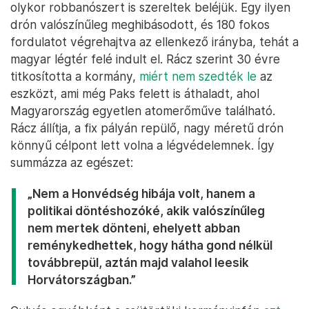
olykor robbanószert is szereltek beléjük. Egy ilyen
drón valószínűleg meghibásodott, és 180 fokos
fordulatot végrehajtva az ellenkező irányba, tehát a
magyar légtér felé indult el. Rácz szerint 30 évre
titkosította a kormány,
miért nem szedték le
az
eszközt, ami még Paks felett is áthaladt, ahol
Magyarország egyetlen atomerőműve található.
Rácz állítja, a fix pályán repülő, nagy méretű drón
könnyű célpont lett volna a légvédelemnek. Így
summázza az egészet:
„Nem a Honvédség hibája volt, hanem a
politikai döntéshozóké, akik valószínűleg
nem mertek dönteni, ehelyett abban
reménykedhettek, hogy hátha gond nélkül
továbbrepül, aztán majd valahol leesik
Horvátországban.”