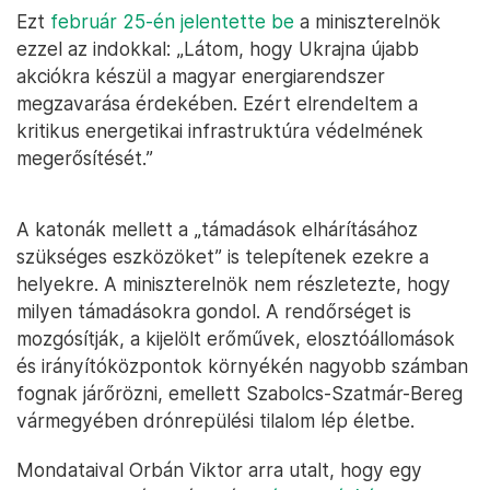
Ezt
február 25-én jelentette be
a miniszterelnök
ezzel az indokkal: „Látom, hogy Ukrajna újabb
akciókra készül a magyar energiarendszer
megzavarása érdekében. Ezért elrendeltem a
kritikus energetikai infrastruktúra védelmének
megerősítését.”
A katonák mellett a „támadások elhárításához
szükséges eszközöket” is telepítenek ezekre a
helyekre. A miniszterelnök nem részletezte, hogy
milyen támadásokra gondol. A rendőrséget is
mozgósítják, a kijelölt erőművek, elosztóállomások
és irányítóközpontok környékén nagyobb számban
fognak járőrözni, emellett Szabolcs-Szatmár-Bereg
vármegyében drónrepülési tilalom lép életbe.
Mondataival Orbán Viktor arra utalt, hogy egy