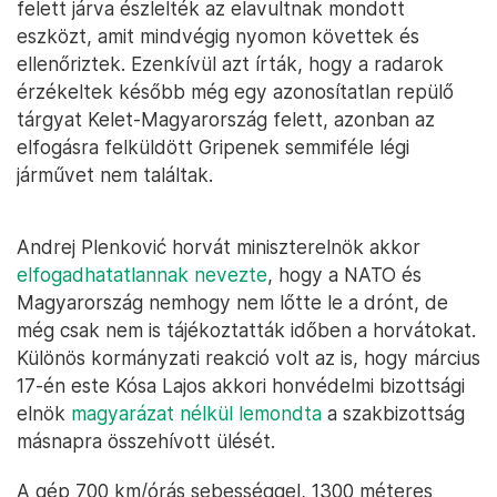
felett járva észlelték az elavultnak mondott
eszközt, amit mindvégig nyomon követtek és
ellenőriztek. Ezenkívül azt írták, hogy a radarok
érzékeltek később még egy azonosítatlan repülő
tárgyat Kelet-Magyarország felett, azonban az
elfogásra felküldött Gripenek semmiféle légi
járművet nem találtak.
Andrej Plenković horvát miniszterelnök akkor
elfogadhatatlannak nevezte
, hogy a NATO és
Magyarország nemhogy nem lőtte le a drónt, de
még csak nem is tájékoztatták időben a horvátokat.
Különös kormányzati reakció volt az is, hogy március
17-én este Kósa Lajos akkori honvédelmi bizottsági
elnök
magyarázat nélkül lemondta
a szakbizottság
másnapra összehívott ülését.
A gép 700 km/órás sebességgel, 1300 méteres