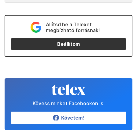
Állítsd be a Telexet
megbízható forrásnak!
Beállítom
Kövess minket Facebookon is!
Követem!