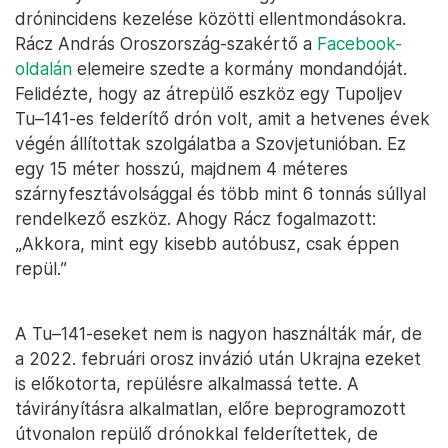
drónincidens kezelése közötti ellentmondásokra.
Rácz András Oroszország-szakértő a
Facebook-
oldalán
elemeire szedte a kormány mondandóját.
Felidézte, hogy az átrepülő eszköz egy Tupoljev
Tu–141-es felderítő drón volt, amit a hetvenes évek
végén állítottak szolgálatba a Szovjetunióban. Ez
egy 15 méter hosszú, majdnem 4 méteres
szárnyfesztávolsággal és több mint 6 tonnás súllyal
rendelkező eszköz. Ahogy Rácz fogalmazott:
„Akkora, mint egy kisebb autóbusz, csak éppen
repül.”
A Tu–141-eseket nem is nagyon használták már, de
a 2022. februári orosz invázió után Ukrajna ezeket
is előkotorta, repülésre alkalmassá tette. A
távirányításra alkalmatlan, előre beprogramozott
útvonalon repülő drónokkal felderítettek, de