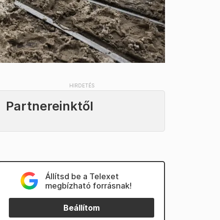
Partnereinktől
Állítsd be a Telexet
megbízható forrásnak!
Beállítom