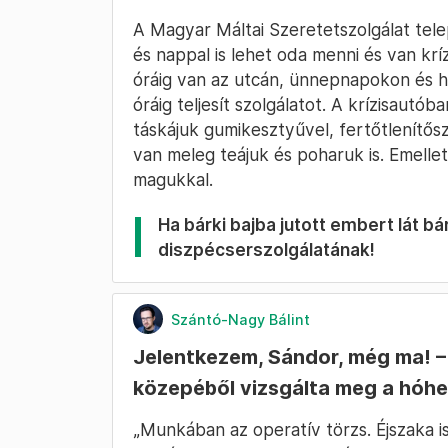
A Magyar Máltai Szeretetszolgálat telep
és nappal is lehet oda menni és van krízi
óráig van az utcán, ünnepnapokon és hé
óráig teljesít szolgálatot. A krízisaut
táskájuk gumikesztyűvel, fertőtlenítős
van meleg teájuk és poharuk is. Emellet
magukkal.
Ha bárki bajba jutott embert lát bár
diszpécserszolgálatának!
Szántó-Nagy Bálint
Jelentkezem, Sándor, még ma! –
közepéből vizsgálta meg a hóhe
„Munkában az operatív törzs. Éjszaka is