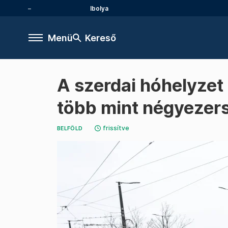
Ibolya
Menü
Kereső
A szerdai hóhelyzet
több mint négyezers
frissítve
BELFÖLD