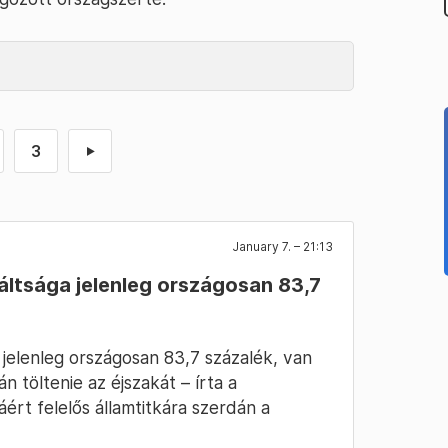
3
►
January 7. – 21:13
áltsága jelenleg országosan 83,7
 jelenleg országosan 83,7 százalék, van
n töltenie az éjszakát – írta a
ért felelős államtitkára szerdán a