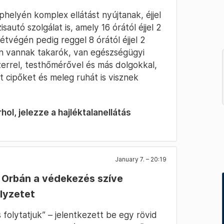
helyén komplex ellátást nyújtanak, éjjel
sautó szolgálat is, amely 16 órától éjjel 2
tvégén pedig reggel 8 órától éjjel 2
óban vannak takarók, van egészségügyi
zerrel, testhőmérővel és más dolgokkal,
t cipőket és meleg ruhát is visznek
hol, jelezze a hajléktalanellátás
January 7. – 20:19
 Orbán a védekezés szíve
lyzetet
 folytatjuk” – jelentkezett be egy rövid