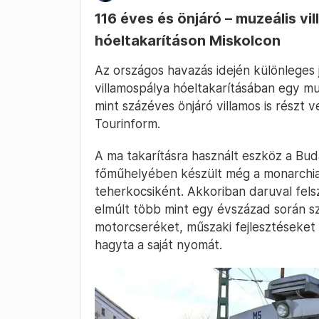
116 éves és önjáró – muzeális vil
hóeltakarításon Miskolcon
Az országos havazás idején különleges 
villamospálya hóeltakarításában egy mu
mint százéves önjáró villamos is részt 
Tourinform.
A ma takarításra használt eszköz a Buda
főműhelyében készült még a monarchia 
teherkocsiként. Akkoriban daruval fels
elmúlt több mint egy évszázad során sz
motorcseréket, műszaki fejlesztéseket
hagyta a saját nyomát.