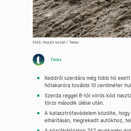
Fotó: Huszti István / Telex
Telex
Keddről szerdára még több hó esett 
hótakaróra további 10 centiméter hul
Szerda reggel 8-tól vörös kód riasztá
törzs második ülése után.
A katasztrófavédelem közölte, hogy
elhárításán, megrekedt autókhoz, te
A közúthálózaton 747 munkagép dol