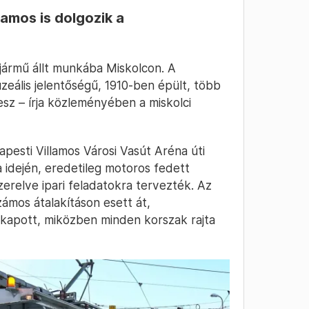
lamos is dolgozik a
jármű állt munkába Miskolcon. A
zeális jelentőségű, 1910-ben épült, több
vesz – írja közleményében a miskolci
pesti Villamos Városi Vasút Aréna úti
idején, eredetileg motoros fedett
zerelve ipari feladatokra tervezték. Az
ámos átalakításon esett át,
 kapott, miközben minden korszak rajta