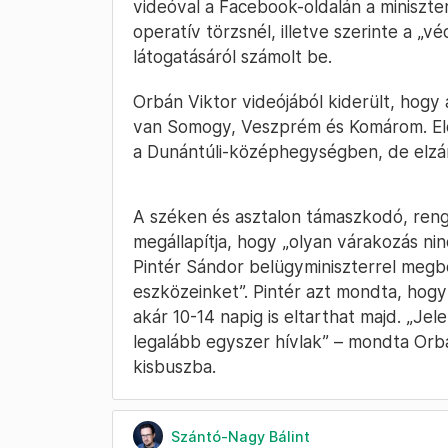
videóval a Facebook-oldalán a miniszte
operatív törzsnél, illetve szerinte a „
látogatásáról számolt be.
Orbán Viktor videójából kiderült, hog
van Somogy, Veszprém és Komárom. Előf
a Dunántúli-középhegységben, de elzár
A széken és asztalon támaszkodó, ren
megállapítja, hogy „olyan várakozás ni
Pintér Sándor belügyminiszterrel megbe
eszközeinket”. Pintér azt mondta, hog
akár 10-14 napig is eltarthat majd. „J
legalább egyszer hívlak” – mondta Orb
kisbuszba.
Szántó-Nagy Bálint