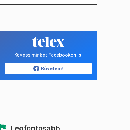
Kövess minket Facebookon is!
Követem!
Legfontosabb