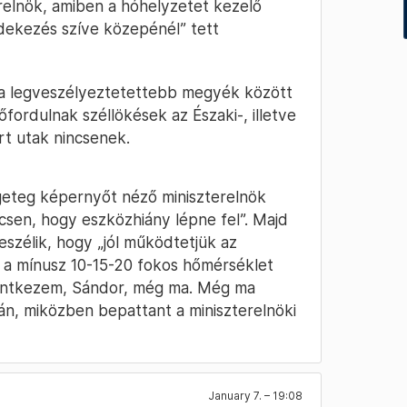
relnök, amiben a hóhelyzetet kezelő
védekezés szíve közepénél” tett
y a legveszélyeztetettebb megyék között
ordulnak széllökések az Északi-, illetve
t utak nincsenek.
geteg képernyőt néző miniszterelnök
ncsen, hogy eszközhiány lépne fel”. Majd
szélik, hogy „jól működtetjük az
y a mínusz 10-15-20 fokos hőmérséklet
elentkezem, Sándor, még ma. Még ma
án, miközben bepattant a miniszterelnöki
January 7. – 19:08