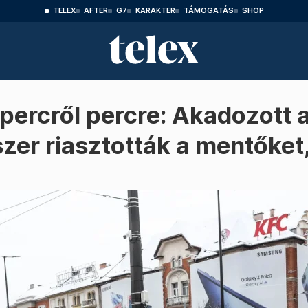
TELEX
AFTER
G7
KARAKTER
TÁMOGATÁS
SHOP
 percről percre: Akadozott 
zer riasztották a mentőket