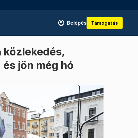
Belépés
Támogatás
a közlekedés,
, és jön még hó