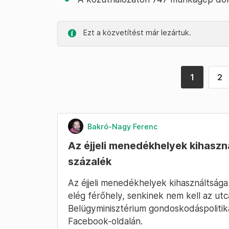
Ezt a közvetítést már lezártuk.
1
2
Bakró-Nagy Ferenc
Az éjjeli menedékhelyek kihaszn
százalék
Az éjjeli menedékhelyek kihasználtsága
elég férőhely, senkinek nem kell az utcá
Belügyminisztérium gondoskodáspolitiká
Facebook-oldalán.