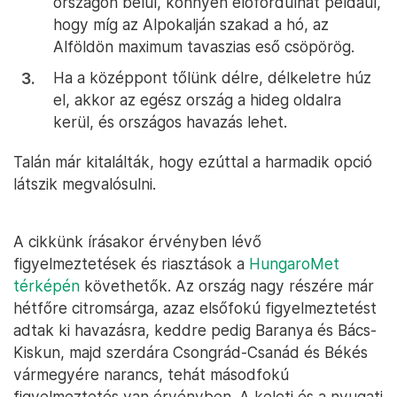
országon belül, könnyen előfordulhat például,
hogy míg az Alpokalján szakad a hó, az
Alföldön maximum tavaszias eső csöpörög.
Ha a középpont tőlünk délre, délkeletre húz
el, akkor az egész ország a hideg oldalra
kerül, és országos havazás lehet.
Talán már kitalálták, hogy ezúttal a harmadik opció
látszik megvalósulni.
A cikkünk írásakor érvényben lévő
figyelmeztetések és riasztások a
HungaroMet
térképén
követhetők. Az ország nagy részére már
hétfőre citromsárga, azaz elsőfokú figyelmeztetést
adtak ki havazásra, keddre pedig Baranya és Bács-
Kiskun, majd szerdára Csongrád-Csanád és Békés
vármegyére narancs, tehát másodfokú
figyelmeztetés van érvényben. A keleti és a nyugati