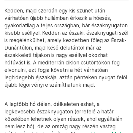
Kedden, majd szerdán egy kis szünet után
várhatóan újabb hullámban érkezik a hóesés,
gyakorlatilag a teljes országban, bár északnyugaton
kisebb eséllyel. Kedden az északi, északnyugati szél
is megélénkülhet, amely kezdetben főleg az Észak-
Dunántúlon, majd késő délutántól már az
északkeleti tájakon is nagy eséllyel okozhat
hófúvást is. A mediterrán ciklon csütörtökön fog
elvonulni, ezt fogja követni a hét várhatóan
leghidegebb éjszakája, aztán pénteken nyugat felől
újabb légörvényre számíthatunk majd.
A legtöbb hó délen, délkeleten eshet, a
legkevesebb északnyugaton (errefelé a határ
közelében lehetnek olyan részek, ahol egyáltalán
nem lesz hó), de az ország nagy részén vastag