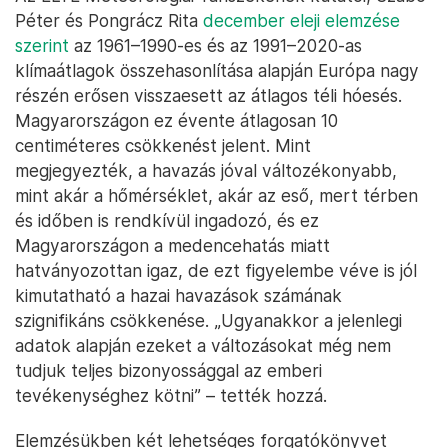
Péter és Pongrácz Rita
december eleji elemzése
szerint
az 1961–1990-es és az 1991–2020-as
klímaátlagok összehasonlítása alapján Európa nagy
részén erősen visszaesett az átlagos téli hóesés.
Magyarországon ez évente átlagosan 10
centiméteres csökkenést jelent. Mint
megjegyezték, a havazás jóval változékonyabb,
mint akár a hőmérséklet, akár az eső, mert térben
és időben is rendkívül ingadozó, és ez
Magyarországon a medencehatás miatt
hatványozottan igaz, de ezt figyelembe véve is jól
kimutatható a hazai havazások számának
szignifikáns csökkenése. „Ugyanakkor a jelenlegi
adatok alapján ezeket a változásokat még nem
tudjuk teljes bizonyossággal az emberi
tevékenységhez kötni” – tették hozzá.
Elemzésükben két lehetséges forgatókönyvet