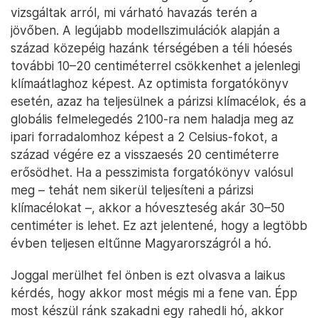
vizsgáltak arról, mi várható havazás terén a
jövőben. A legújabb modellszimulációk alapján a
század közepéig hazánk térségében a téli hóesés
további 10–20 centiméterrel csökkenhet a jelenlegi
klímaátlaghoz képest. Az optimista forgatókönyv
esetén, azaz ha teljesülnek a párizsi klímacélok, és a
globális felmelegedés 2100-ra nem haladja meg az
ipari forradalomhoz képest a 2 Celsius-fokot, a
század végére ez a visszaesés 20 centiméterre
erősödhet. Ha a pesszimista forgatókönyv valósul
meg – tehát nem sikerül teljesíteni a párizsi
klímacélokat –, akkor a hóveszteség akár 30–50
centiméter is lehet. Ez azt jelentené, hogy a legtöbb
évben teljesen eltűnne Magyarországról a hó.
Joggal merülhet fel önben is ezt olvasva a laikus
kérdés, hogy akkor most mégis mi a fene van. Épp
most készül ránk szakadni egy rahedli hó, akkor