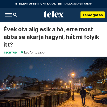
TELEX
AFTER
G7
KARAKTER
TÁMOGATÁS
SHOP
Támogatás
Évek óta alig esik a hó, erre most
abba se akarja hagyni, hát mi folyik
itt?
Legfontosabb
TECHTUD