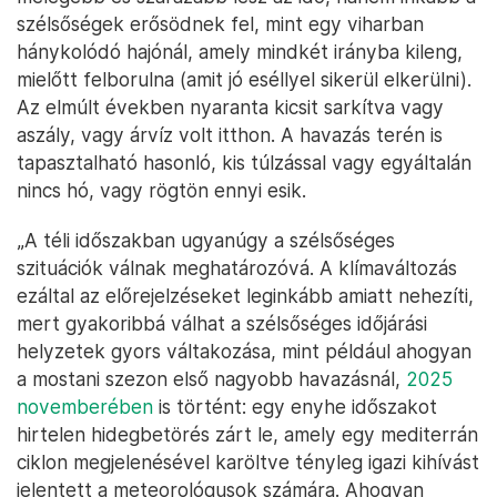
szélsőségek erősödnek fel, mint egy viharban
hánykolódó hajónál, amely mindkét irányba kileng,
mielőtt felborulna (amit jó eséllyel sikerül elkerülni).
Az elmúlt években nyaranta kicsit sarkítva vagy
aszály, vagy árvíz volt itthon. A havazás terén is
tapasztalható hasonló, kis túlzással vagy egyáltalán
nincs hó, vagy rögtön ennyi esik.
„A téli időszakban ugyanúgy a szélsőséges
szituációk válnak meghatározóvá. A klímaváltozás
ezáltal az előrejelzéseket leginkább amiatt nehezíti,
mert gyakoribbá válhat a szélsőséges időjárási
helyzetek gyors váltakozása, mint például ahogyan
a mostani szezon első nagyobb havazásnál,
2025
novemberében
is történt: egy enyhe időszakot
hirtelen hidegbetörés zárt le, amely egy mediterrán
ciklon megjelenésével karöltve tényleg igazi kihívást
jelentett a meteorológusok számára. Ahogyan