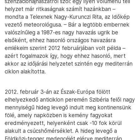
szenzációhajhászatról szól: egy ilyen volumenű téli
helyzet már ritkaságnak számít hazánkban –
mondta a Telexnek Nagy-Kurunczi Rita, az Időkép
vezető meteorológusa. – Bár a legtöbb embernek
valószínűleg a 1987-es nagy havazás ugrik be
elsőként, ehhez hasonló országos havazásra
emlékeim szerint 2012 februárjában volt példa –
azért fogalmazok így, hogy ehhez hasonló, mert
akkor az időjárási helyzetet szintén egy mediterrán
ciklon alakította.
2012. február 3-án az Észak-Európa fölött
elhelyezkedő anticiklon peremén Szibéria felől nagy
mennyiségű hideg levegő indult meg kontinensünk
fölé, amely napközben is kemény fagyokat
eredményezett, helyenként csak -10 fok körül
alakult a csúcshőmérséklet. A hideg levegő a
Földközi-tenger medencéjét elérve mediterrán