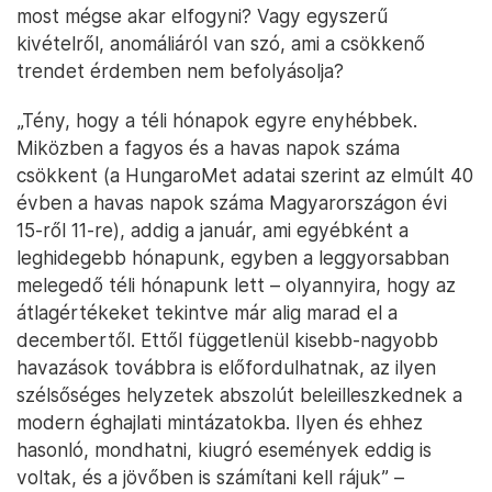
most mégse akar elfogyni? Vagy egyszerű
kivételről, anomáliáról van szó, ami a csökkenő
trendet érdemben nem befolyásolja?
„Tény, hogy a téli hónapok egyre enyhébbek.
Miközben a fagyos és a havas napok száma
csökkent (a HungaroMet adatai szerint az elmúlt 40
évben a havas napok száma Magyarországon évi
15-ről 11-re), addig a január, ami egyébként a
leghidegebb hónapunk, egyben a leggyorsabban
melegedő téli hónapunk lett – olyannyira, hogy az
átlagértékeket tekintve már alig marad el a
decembertől. Ettől függetlenül kisebb-nagyobb
havazások továbbra is előfordulhatnak, az ilyen
szélsőséges helyzetek abszolút beleilleszkednek a
modern éghajlati mintázatokba. Ilyen és ehhez
hasonló, mondhatni, kiugró események eddig is
voltak, és a jövőben is számítani kell rájuk” –