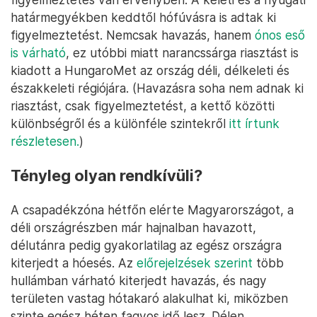
határmegyékben keddtől hófúvásra is adtak ki
figyelmeztetést. Nemcsak havazás, hanem
ónos eső
is várható
, ez utóbbi miatt narancssárga riasztást is
kiadott a HungaroMet az ország déli, délkeleti és
északkeleti régiójára. (Havazásra soha nem adnak ki
riasztást, csak figyelmeztetést, a kettő közötti
különbségről és a különféle szintekről
itt írtunk
részletesen.
)
Tényleg olyan rendkívüli?
A csapadékzóna hétfőn elérte Magyarországot, a
déli országrészben már hajnalban havazott,
délutánra pedig gyakorlatilag az egész országra
kiterjedt a hóesés. Az
előrejelzések szerint
több
hullámban várható kiterjedt havazás, és nagy
területen vastag hótakaró alakulhat ki, miközben
szinte egész héten fagyos idő lesz. Délen,