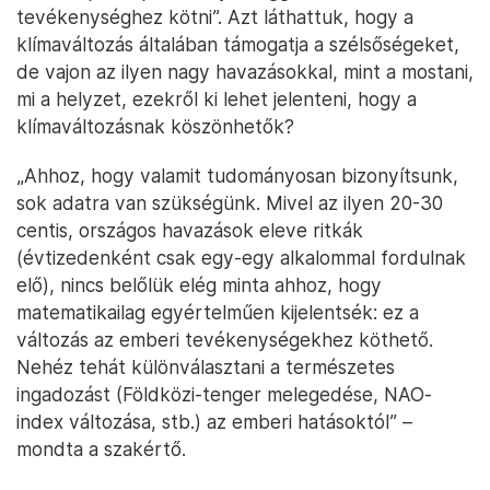
tevékenységhez kötni”. Azt láthattuk, hogy a
klímaváltozás általában támogatja a szélsőségeket,
de vajon az ilyen nagy havazásokkal, mint a mostani,
mi a helyzet, ezekről ki lehet jelenteni, hogy a
klímaváltozásnak köszönhetők?
„Ahhoz, hogy valamit tudományosan bizonyítsunk,
sok adatra van szükségünk. Mivel az ilyen 20-30
centis, országos havazások eleve ritkák
(évtizedenként csak egy-egy alkalommal fordulnak
elő), nincs belőlük elég minta ahhoz, hogy
matematikailag egyértelműen kijelentsék: ez a
változás az emberi tevékenységekhez köthető.
Nehéz tehát különválasztani a természetes
ingadozást (Földközi-tenger melegedése, NAO-
index változása, stb.) az emberi hatásoktól” –
mondta a szakértő.