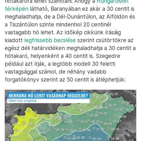
hótakaróra lehet számítani. Ahogy a
HungaroMet
térképén
látható, Baranyában ez akár a 30 centit is
meghaladhatja, de a Dél-Dunántúlon, az Alföldön és
a Tiszántúlon szinte mindenhol 20 centinél
vastagabb hó lehet. Az Időkép cikkünk írásáig
kiadott
legfrissebb becslése
szerint csütörtökre az
egész déli határvidéken meghaladhatja a 30 centit a
hótakaró, helyenként a 40 centit is. Szegedre
például azt írják, a legtöbb modell 30 feletti
vastagsággal számol, de néhány vadabb
forgatókönyv szerint az 50 centit is átléphetjük: