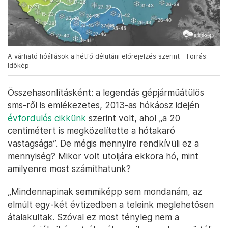
A várható hóállások a hétfő délutáni előrejelzés szerint – Forrás:
Időkép
Összehasonlításként: a legendás gépjárműátülős
sms-ről is emlékezetes, 2013-as hókáosz idején
évfordulós cikkünk
szerint volt, ahol „a 20
centimétert is megközelítette a hótakaró
vastagsága”. De mégis mennyire rendkívüli ez a
mennyiség? Mikor volt utoljára ekkora hó, mint
amilyenre most számíthatunk?
„Mindennapinak semmiképp sem mondanám, az
elmúlt egy-két évtizedben a teleink meglehetősen
átalakultak. Szóval ez most tényleg nem a