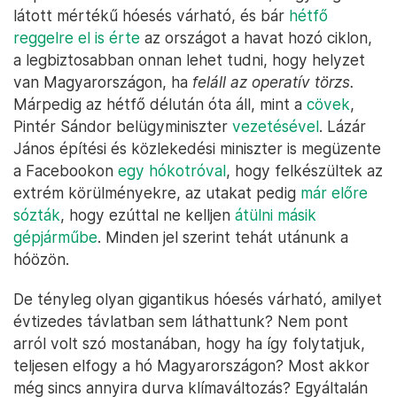
látott mértékű hóesés várható, és bár
hétfő
reggelre el is érte
az országot a havat hozó ciklon,
a legbiztosabban onnan lehet tudni, hogy helyzet
van Magyarországon, ha
feláll az operatív törzs.
Márpedig az hétfő délután óta áll, mint a
cövek
,
Pintér Sándor belügyminiszter
vezetésével
. Lázár
János építési és közlekedési miniszter is megüzente
a Facebookon
egy hókotróval
, hogy felkészültek az
extrém körülményekre, az utakat pedig
már előre
sózták
, hogy ezúttal ne kelljen
átülni másik
gépjárműbe
. Minden jel szerint tehát utánunk a
hóözön.
De tényleg olyan gigantikus hóesés várható, amilyet
évtizedes távlatban sem láthattunk? Nem pont
arról volt szó mostanában, hogy ha így folytatjuk,
teljesen elfogy a hó Magyarországon? Most akkor
még sincs annyira durva klímaváltozás? Egyáltalán