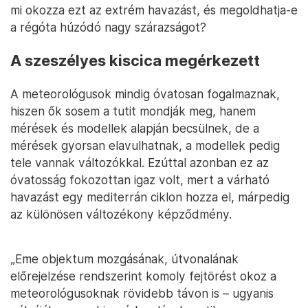
mi okozza ezt az extrém havazást, és megoldhatja-e
a régóta húzódó nagy szárazságot?
A szeszélyes kiscica megérkezett
A meteorológusok mindig óvatosan fogalmaznak,
hiszen ők sosem a tutit mondják meg, hanem
mérések és modellek alapján becsülnek, de a
mérések gyorsan elavulhatnak, a modellek pedig
tele vannak változókkal. Ezúttal azonban ez az
óvatosság fokozottan igaz volt, mert a várható
havazást egy mediterrán ciklon hozza el, márpedig
az különösen változékony képződmény.
„Eme objektum mozgásának, útvonalának
előrejelzése rendszerint komoly fejtörést okoz a
meteorológusoknak rövidebb távon is – ugyanis