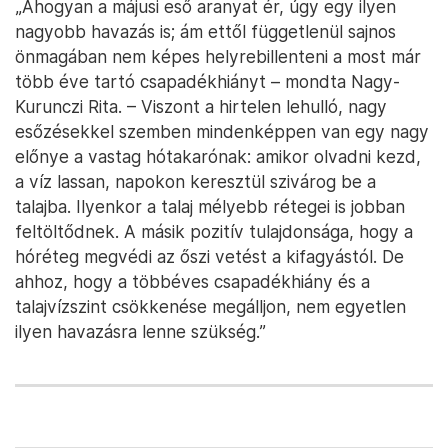
„Ahogyan a májusi eső aranyat ér, úgy egy ilyen
nagyobb havazás is; ám ettől függetlenül sajnos
önmagában nem képes helyrebillenteni a most már
több éve tartó csapadékhiányt – mondta Nagy-
Kurunczi Rita. – Viszont a hirtelen lehulló, nagy
esőzésekkel szemben mindenképpen van egy nagy
előnye a vastag hótakarónak: amikor olvadni kezd,
a víz lassan, napokon keresztül szivárog be a
talajba. Ilyenkor a talaj mélyebb rétegei is jobban
feltöltődnek. A másik pozitív tulajdonsága, hogy a
hóréteg megvédi az őszi vetést a kifagyástól. De
ahhoz, hogy a többéves csapadékhiány és a
talajvízszint csökkenése megálljon, nem egyetlen
ilyen havazásra lenne szükség.”