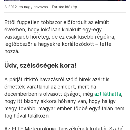
A 2012-es nagy havazás – Forrás: Időkép
Ettől független többször előfordult az elmúlt
években, hogy lokálisan kialakult egy-egy
vastagabb hóréteg, de ez csak kisebb régiókra,
legtöbbször a hegyekre korlátozódott – tette
hozzá.
Üdv, szélsőségek kora!
A párját ritkító havazásról szóló hírek azért is
érhették váratlanul az embert, mert ha
decemberben is olvasott újságot, még
azt láthatta
,
hogy itt bizony akkora hóhiány van, hogy ha így
megy tovább, magyar ember többé egyáltalán nem
fog hóval találkozni.
Az ELTE Meteorológiai Tanszékének kutatói, Szabó