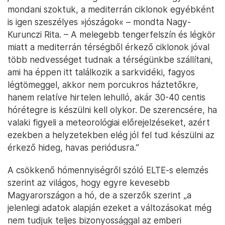
mondani szoktuk, a mediterrán ciklonok egyébként
is igen szeszélyes »jószágok« – mondta Nagy-
Kurunczi Rita. – A melegebb tengerfelszín és légkör
miatt a mediterrán térségből érkező ciklonok jóval
több nedvességet tudnak a térségünkbe szállítani,
ami ha éppen itt találkozik a sarkvidéki, fagyos
légtömeggel, akkor nem porcukros háztetőkre,
hanem relatíve hirtelen lehulló, akár 30-40 centis
hórétegre is készülni kell olykor. De szerencsére, ha
valaki figyeli a meteorológiai előrejelzéseket, azért
ezekben a helyzetekben elég jól fel tud készülni az
érkező hideg, havas periódusra.”
A csökkenő hómennyiségről szóló ELTE-s elemzés
szerint az világos, hogy egyre kevesebb
Magyarországon a hó, de a szerzők szerint „a
jelenlegi adatok alapján ezeket a változásokat még
nem tudjuk teljes bizonyossággal az emberi