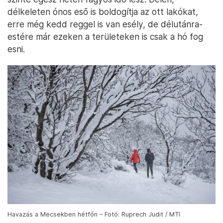
délkeleten ónos eső is boldogítja az ott lakókat,
erre még kedd reggel is van esély, de délutánra-
estére már ezeken a területeken is csak a hó fog
esni.
Havazás a Mecsekben hétfőn – Fotó: Ruprech Judit / MTI