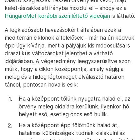
Olaszország északi részén örvényleni kezd, majd
kelet-északkeleti irányba mozdul el – ahogy ez a
HungaroMet korábbi szemléltető videóján
is látható.
A legkiadósabb havazásokért általában ezek a
mediterrán ciklonok a felelősek – már ha úri kedvük
épp úgy kívánja, mert a pályájuk kis módosulása is
drasztikus változásokat jelenthet a várható
időjárásban. A végeredmény leegyszerűsítve azon
múlik, hogy a ciklon középpontja, amely végig a
meleg és a hideg légtömeget elválasztó határon
táncol, pontosan hova is esik:
Ha a középpont tőlünk nyugatra halad el, az
örvény meleg oldalára kerülünk, ilyenkor hó
helyett eső, esetleg ónos eső hullik.
Ha a középpont épp fölöttünk halad át,
hatalmas különbségek tudnak kialakulni az