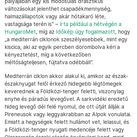
pályájában egy kis módosulás drasztikus
változásokat jelenthet csapadékmennyiség,
halmazállapotok vagy akár hótakaró léte,
vastagsága terén is” –
írta például a hétvégén a
HungaroMet
, míg az
Időkép úgy fogalmazott
, hogy
„a mediterrán ciklonok szeszélyesebbek, mint egy
kiscica, aki az egyik percben dorombolva kéri a
kényeztetést, míg a következőben
méltóságteljesen, fújtatva odébbáll”.
Mediterrán ciklon akkor alakul ki, amikor az észak-
északnyugat felől érkező hidegebb légtömegek
keverednek a Földközi-tenger feletti, viszonylag
enyhe és páradús levegővel. A sarkvidéki eredetű
hideg levegő dél felé nyomul, de ott útját állják a
Pireneusok vagy leggyakrabban az Alpok vonulatai.
Emiatt a hegységek felett hullámot vet, lelassul, és
a Földközi-tenger nyugati medencéje felett vagy