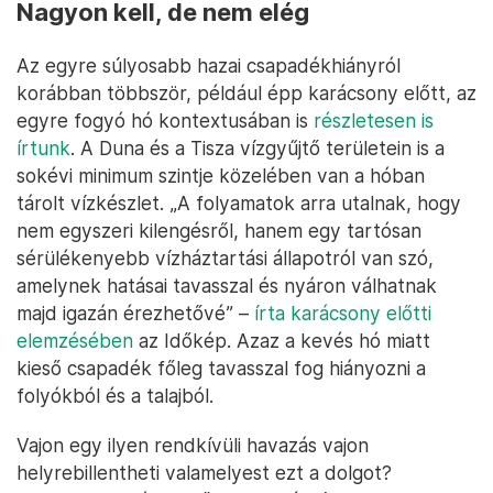
Nagyon kell, de nem elég
Az egyre súlyosabb hazai csapadékhiányról
korábban többször, például épp karácsony előtt, az
egyre fogyó hó kontextusában is
részletesen is
írtunk
. A Duna és a Tisza vízgyűjtő területein is a
sokévi minimum szintje közelében van a hóban
tárolt vízkészlet. „A folyamatok arra utalnak, hogy
nem egyszeri kilengésről, hanem egy tartósan
sérülékenyebb vízháztartási állapotról van szó,
amelynek hatásai tavasszal és nyáron válhatnak
majd igazán érezhetővé” –
írta karácsony előtti
elemzésében
az Időkép. Azaz a kevés hó miatt
kieső csapadék főleg tavasszal fog hiányozni a
folyókból és a talajból.
Vajon egy ilyen rendkívüli havazás vajon
helyrebillentheti valamelyest ezt a dolgot?