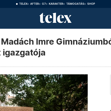
TELEX
AFTER
G7
KARAKTER
TÁMOGATÁS
SHOP
 a Madách Imre Gimnáziumb
t igazgatója