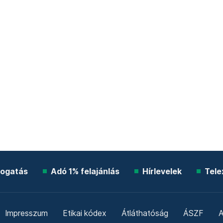
ogatás
Adó 1% felajánlás
Hírlevelek
Tele
Impresszum
Etikai kódex
Átláthatóság
ÁSZF
A