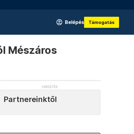
Belépés
Támogatás
ól Mészáros
Partnereinktől