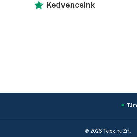
Kedvenceink
Tám
© 2026 Telex.hu Zrt.