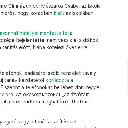
mre Gimnáziumból Mészáros Csaba, az iskola
 ismerős, hogy korábban
kiállt
az iskolában
azonnali hatállyal mentette fel
a
tősége bejelentette: nem veszik el a diákok
a tanítás előtt, hiába kötelezi őket erre
ostelefonok leadásáról szóló rendelet tavaly
új tanév kezdetétől
korlátozta
a
E szerint a telefonokat be lehet vinni reggel
 idejére. Az okoseszközöket „az átvételt
ltal a házirendben meghatározott elzárt
azgató vagy a tanár a tanítási cél