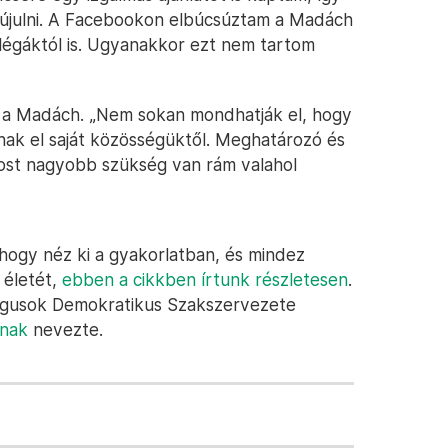
újulni. A Facebookon elbúcsúztam a Madách
llégáktól is. Ugyanakkor ezt nem tartom
lt a Madách. „Nem sokan mondhatják el, hogy
nak el saját közösségüktől. Meghatározó és
most nagyobb szükség van rám valahol
hogy néz ki a gyakorlatban, és mindez
 életét,
ebben a cikkben írtunk részletesen
.
ógusok Demokratikus Szakszervezete
nnak
nevezte.