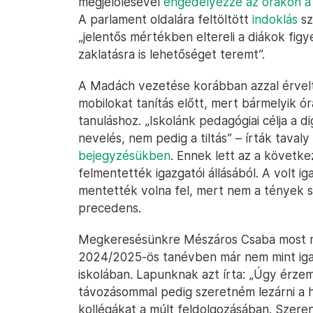
megjelölésével
engedélyezze az órákon a
A parlament oldalára feltöltött
indoklás
sz
„jelentős mértékben eltereli a diákok figy
zaklatásra is lehetőséget teremt”.
A Madách vezetése korábban azzal érvelt,
mobilokat tanítás előtt, mert bármelyik ó
tanuláshoz. „Iskolánk pedagógiai célja a di
nevelés, nem pedig a tiltás” – írták tava
bejegyzésükben
. Ennek lett az a követ
felmentették igazgatói állásából. A volt i
mentették volna fel, mert nem a tények 
precedens.
Megkeresésünkre Mészáros Csaba most meg
2024/2025-ös tanévben már nem mint iga
iskolában. Lapunknak azt írta: „Úgy érze
távozásommal pedig szeretném lezárni a 
kollégákat a múlt feldolgozásában. Szeren