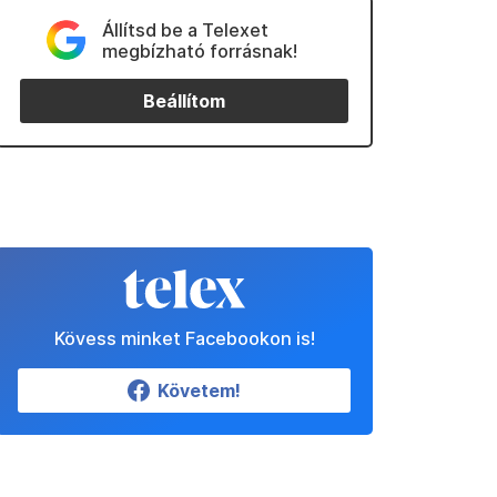
Állítsd be a Telexet
megbízható forrásnak!
Beállítom
Kövess minket Facebookon is!
Követem!