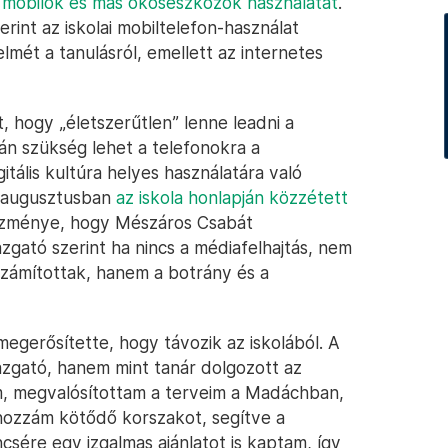
 mobilok és más okoseszközök használatát
.
erint az iskolai mobiltelefon-használat
elmét a tanulásról, emellett az internetes
 hogy „életszerűtlen” lenne leadni a
rán szükség lehet a telefonokra a
gitális kultúra helyes használatára való
ly augusztusban
az iskola honlapján közzétett
kezménye, hogy Mészáros Csabát
gazgató szerint ha nincs a médiafelhajtás, nem
számítottak, hanem a botrány és a
erősítette, hogy távozik az iskolából. A
zgató, hanem mint tanár dolgozott az
m, megvalósítottam a terveim a Madáchban,
hozzám kötődő korszakot, segítve a
csére egy izgalmas ajánlatot is kaptam, így