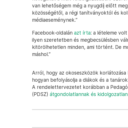
van lehetőségem még a nyugdíj előtt meg
közösségétől, a régi tanítványoktól és ko
médiaeseménynek.”
Facebook-oldalán
azt írta
: a lételeme vo
ilyen szeretetben és megbecsülésben vál
kitörölhetetlen minden, ami történt. De 
máshol.”
Arról, hogy az okoseszközök korlátozása 
hogyan befolyásolja a diákok és a tanárok
A rendelettervezetet korábban a Pedag
(PDSZ)
átgondolatlannak és kidolgozatla