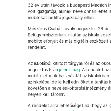
32 év után távozik a budapesti Madách I
volt igazgatója, akinek neve onnan lehet
mobilokat betiltó jogszabály ellen.
Mészáros Csabát tavaly augusztus 28-án
Belügyminisztérium, miután az iskola veze
mobiltelefonjait és más digitális eszközeit 
rendelet.
Az iskolából kitiltott tárgyakról és az ok
augusztus 8-án
jelent meg.
A rendelet az 
mobiltelefonok használatát az iskolákban. 
az iskolába, de le kell adni őket a tanítás
követően a nevelési-oktatási intézmény á
helyen kell tárolni”.
A rendelet arra lehetőséget ad, hogy az ig