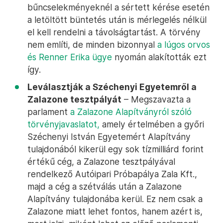
bűncselekményeknél a sértett kérése esetén
a letöltött büntetés után is mérlegelés nélkül
el kell rendelni a távolságtartást. A törvény
nem említi, de minden bizonnyal
a lúgos orvos
és Renner Erika ügye
nyomán alakították ezt
így.
Leválasztják a Széchenyi Egyetemről a
Zalazone tesztpályát
– Megszavazta a
parlament
a Zalazone Alapítványról szóló
törvényjavaslatot,
amely értelmében a győri
Széchenyi István Egyetemért Alapítvány
tulajdonából kikerül egy sok tízmilliárd forint
értékű cég, a Zalazone tesztpályával
rendelkező Autóipari Próbapálya Zala Kft.,
majd a cég a szétválás után a Zalazone
Alapítvány tulajdonába kerül. Ez nem csak a
Zalazone miatt lehet fontos, hanem azért is,