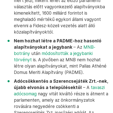
mert jelzi, miként lehet az előző parlamenti
választás előtt vagyonkezelő alapítványokba
kimenekített, 1600 milliárd forintot is
meghaladó mértékű egykori állami vagyont
elvenni a Fidesz-közeli vezetés alatt álló
közalapítványoktól.
Nem hozhat létre a PADME-hoz hasonló
alapítványokat a jegybank
– Az
MNB-
botrány
után
módosították a jegybanki
törvényt
is. A jövőben az MNB nem hozhat
létre olyan alapítványokat, mint Pallas Athéné
Domus Meriti Alapítvány (PADME).
Adócsökkentés a Szerencsejáték Zrt.-nek,
újabb elvonás a településektől
– A
tavaszi
adócsomag
nagy vitát kiváltó része is átment a
parlamenten, amely az önkormányzatok
rovására negyedére csökkenti a
Szerencsejáték Zrt. iparűzési adóját. Az