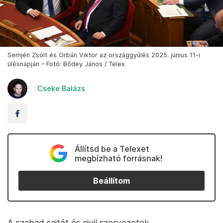
Semjén Zsolt és Orbán Viktor az országgyűlés 2025. június 11-i
ülésnapján – Fotó: Bődey János / Telex
Cseke Balázs
Állítsd be a Telexet
megbízható forrásnak!
Beállítom
A szabad sajtót és civil szervezetek