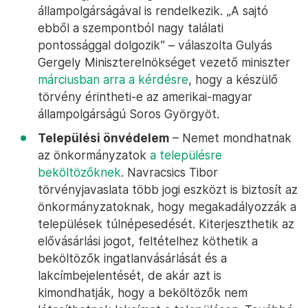
állampolgárságával is rendelkezik. „A sajtó
ebből a szempontból nagy találati
pontossággal dolgozik” – válaszolta Gulyás
Gergely Miniszterelnökséget vezető miniszter
márciusban arra a kérdésre
, hogy a készülő
törvény érintheti-e az amerikai-magyar
állampolgárságú Soros Györgyöt.
Települési önvédelem
– Nemet mondhatnak
az önkormányzatok
a településre
beköltözőknek
. Navracsics Tibor
törvényjavaslata több jogi eszközt is biztosít az
önkormányzatoknak, hogy megakadályozzák a
települések túlnépesedését. Kiterjeszthetik az
elővásárlási jogot, feltételhez köthetik a
beköltözők ingatlanvásárlását és a
lakcímbejelentését, de akár azt is
kimondhatják, hogy a beköltözők nem