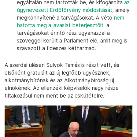
egyáltalán nem tartották be, és kifogásolta
az
úgynevezett Erdőtörvény módosítását
, amely
megkönnyítené a tarvágásokat. A vétó
nem
hatotta meg a javaslat beterjesztőit
, a
tarvágásokat érintő rész ugyanazzal a
szöveggel került a Parlament elé, amit meg is
szavazott a fideszes kétharmad.
A szerdai ülésen Sulyok Tamás is részt vett, és
elsőként gratulált az új legfőbb ügyésznek,
alkotmánybírónak és az Alkotmánybíróság új
elnökének. Az ellenzéki képviselők nagy része
tiltakozásul nem ment be az eskütételre.