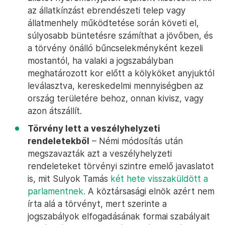
az állatkínzást ebrendészeti telep vagy
állatmenhely működtetése során követi el,
súlyosabb büntetésre számíthat a jövőben, és
a törvény önálló bűncselekményként kezeli
mostantól, ha valaki a jogszabályban
meghatározott kor előtt a kölyköket anyjuktól
leválasztva, kereskedelmi mennyiségben az
ország területére behoz, onnan kivisz, vagy
azon átszállít.
Törvény lett a veszélyhelyzeti
rendeletekből
– Némi módosítás után
megszavazták azt a veszélyhelyzeti
rendeleteket törvényi szintre emelő javaslatot
is, mit Sulyok Tamás
két hete visszaküldött a
parlamentnek.
A köztársasági elnök azért nem
írta alá a törvényt, mert szerinte a
jogszabályok elfogadásának formai szabályait