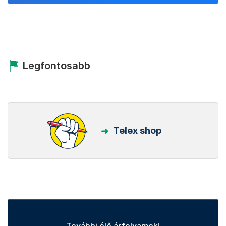
Legfontosabb
Telex shop
További élő árfolyamok!