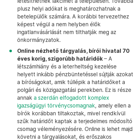
létesíthetnek lakcímet a településen. Továbbá
plusz helyi adókat is meghatározhatnak a
betelepülők számára. A korábbi tervezethez
képest végül a nem helyben élők
ingatlanvásárlását nem tilthatják meg az
önkormányzatok.
Online nézhető tárgyalás, bírói hivatal 70
éves korig, szigorúbb határidők
– A
létszámhiány és a leterheltség kezelése
helyett inkább pénzbüntetéssel sújtják azokat
a bíróságokat, amik túllépik a határidőket a
polgári és közigazgatási perekben. Ez is része
annak
a szerdán elfogadott komplex
igazságügyi törvénycsomagnak
, amely ellen a
bírók korábban tiltakoztak, mivel rendkívül
szűk határidőt kaptak a terjedelmes módosító
csomag véleményezésére. Online is lehet majd
követni a tárgyalásokat, és erőszakos