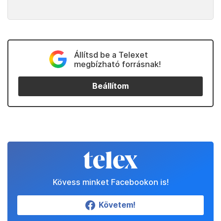
Állítsd be a Telexet
megbízható forrásnak!
Beállítom
Kövess minket Facebookon is!
Követem!