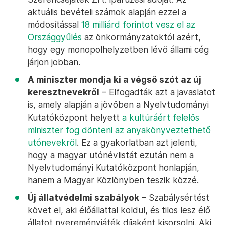
aktuális bevételi számok alapján ezzel a
módosítással
18 milliárd forintot vesz el az
Országgyűlés
az önkormányzatoktól azért,
hogy egy monopolhelyzetben lévő állami cég
járjon jobban.
A miniszter mondja ki a végső szót az új
keresztnevekről
– Elfogadták azt a javaslatot
is, amely alapján a jövőben a Nyelvtudományi
Kutatóközpont helyett
a kultúráért felelős
miniszter fog dönteni az anyakönyveztethető
utónevekről
. Ez a gyakorlatban azt jelenti,
hogy a magyar utónévlistát ezután nem a
Nyelvtudományi Kutatóközpont honlapján,
hanem a Magyar Közlönyben teszik közzé.
Új állatvédelmi szabályok
– Szabálysértést
követ el, aki élőállattal koldul, és tilos lesz élő
állatot nyereményjáték díjaként kisorsolni. Aki