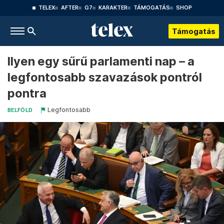
TELEX
AFTER
G7
KARAKTER
TÁMOGATÁS
SHOP
Támogatás
Ilyen egy sűrű parlamenti nap – a
legfontosabb szavazások pontról
pontra
Legfontosabb
BELFÖLD