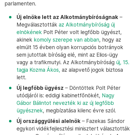
parlamenten.
Új elnöke lett az Alkotmánybíróságnak
–
Megválasztották
az Alkotmánybíróság új
elnökének
Polt Péter volt legfőbb ügyészt,
akinek
komoly szerepe van abban
, hogy az
elmúlt 15 évben olyan korrupciós botrányok
sem jutottak bíróság elé, mint az Elios-ügy
vagy a trafikmutyi. Az Alkotmánybíróság
új, 15.
tagja Kozma Ákos,
az alapvető jogok biztosa
lett.
Új legfőbb ügyész
– Döntöttek Polt Péter
utódjáról is: eddigi kabinetfőnökét,
Nagy
Gábor Bálintot nevezték ki az új legfőbb
ügyésznek
, megbízatása kilenc évre szól.
Új országgyűlési alelnök
– Fazekas Sándor
egykori vidékfejlesztési minisztert választották