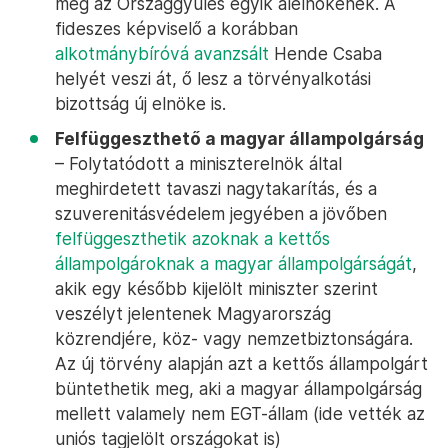
meg az Országgyűlés egyik alelnökének. A
fideszes képviselő a korábban
alkotmánybíróvá avanzsált
Hende Csaba
helyét veszi át, ő lesz a törvényalkotási
bizottság új elnöke is.
Felfüggeszthető a magyar állampolgárság
– Folytatódott a miniszterelnök által
meghirdetett tavaszi nagytakarítás, és a
szuverenitásvédelem jegyében a jövőben
felfüggeszthetik azoknak a kettős
állampolgároknak a magyar állampolgárságát
,
akik egy később kijelölt miniszter szerint
veszélyt jelentenek Magyarország
közrendjére, köz- vagy nemzetbiztonságára.
Az új törvény alapján azt a kettős állampolgárt
büntethetik meg, aki a magyar állampolgárság
mellett valamely nem EGT-állam (ide vették az
uniós tagjelölt országokat is)