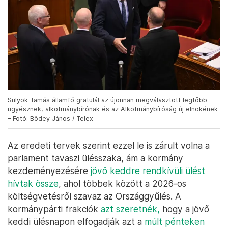
Sulyok Tamás államfő gratulál az újonnan megválasztott legfőbb
ügyésznek, alkotmánybírónak és az Alkotmánybíróság új elnökének
– Fotó: Bődey János / Telex
Az eredeti tervek szerint ezzel le is zárult volna a
parlament tavaszi ülésszaka, ám a kormány
kezdeményezésére
jövő keddre rendkívüli ülést
hívtak össze
, ahol többek között a 2026-os
költségvetésről szavaz az Országgyűlés. A
kormánypárti frakciók
azt szeretnék,
hogy a jövő
keddi ülésnapon elfogadják azt a
múlt pénteken