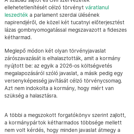
ellehetetlenítését célzó törvényt
váratlanul
leszedték
a parlament szerdai ülésének
napirendjéről, de közel két tucatnyi előterjesztést
lázas gombnyomogatással megszavazott a fideszes
kétharmad.
Meglepő módon két olyan törvényjavaslat
zárószavazását is elhalasztották, amit a kormány
nyújtott be: az egyik a 2026-os költségvetés
megalapozásáról szóló javaslat, a másik pedig egy
versenyképesség javítását célzó törvénycsomag.
Azt nem indokolta a kormány, hogy miért van
szükség a halasztásra.
A többi a megszokott forgatókönyv szerint zajlott,
a kormánypártok kétharmados többsége mellett
nem volt kérdés, hogy minden javaslat átmegy a