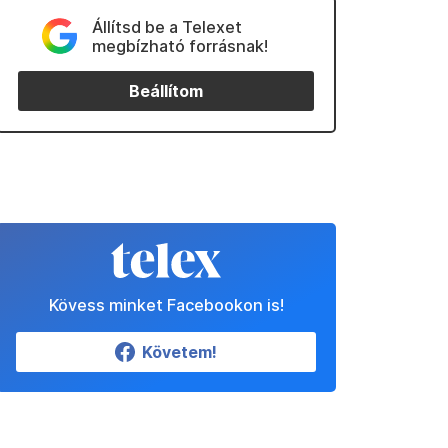
Állítsd be a Telexet
megbízható forrásnak!
Beállítom
Kövess minket Facebookon is!
Követem!