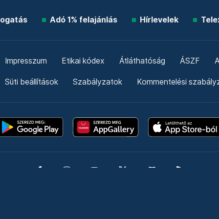
ogatás
Adó 1% felajánlás
Hírlevelek
Tele
Impresszum
Etikai kódex
Átláthatóság
ÁSZF
A
Süti beállítások
Szabályzatok
Kommentelési szabály