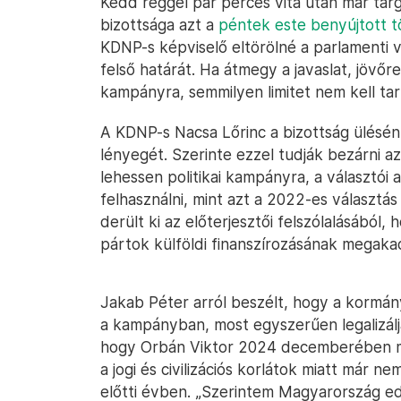
Kedd reggel pár perces vita után már tár
bizottsága azt a
péntek este benyújtott t
KDNP-s képviselő eltörölné a parlamenti 
felső határát. Ha átmegy a javaslat, jövőr
kampányra, semmilyen limitet nem kell tar
A KDNP-s Nacsa Lőrinc a bizottság ülésén
lényegét. Szerinte ezzel tudják bezárni a
lehessen politikai kampányra, a választói 
felhasználni, mint azt a 2022-es választás
derült ki az előterjesztői felszólalásából, h
pártok külföldi finanszírozásának megaka
Jakab Péter arról beszélt, hogy a kormány
a kampányban, most egyszerűen legalizálj
hogy Orbán Viktor 2024 decemberében m
a jogi és civilizációs korlátok miatt már 
előtti évben. „Szerintem Magyarország edd