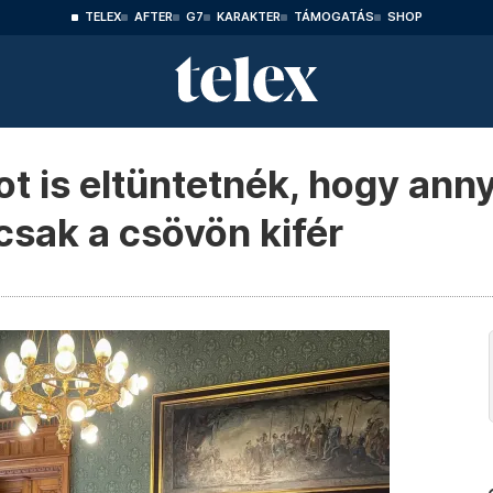
TELEX
AFTER
G7
KARAKTER
TÁMOGATÁS
SHOP
tot is eltüntetnék, hogy ann
sak a csövön kifér