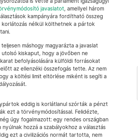
gysorozatba is vette a parlament igazságügyi
örvénymódosító javaslatot
, amellyel három
választások kampányára fordítható összeg
e korlátozás nélkül költhetnek a pártok
tani.
 teljesen máshogy magyarázta a javaslat
z utolsó kiskaput, hogy a jövőben ne
akarat befolyásolására külföldi forrásokat
 előtt az ellenzéki összefogás tette. Az nem
ogy a költési limit eltörlése miként is segíti a
dályozását.
pártok eddig is korlátlanul szórták a pénzt
ák ezt a törvénymódosítással. Felidézte,
ég úgy fogalmazott: egy rendes országban
nem nyúlnak hozzá a szabályokhoz a választás
ig ezt a civilizációs normát tartotta, nem