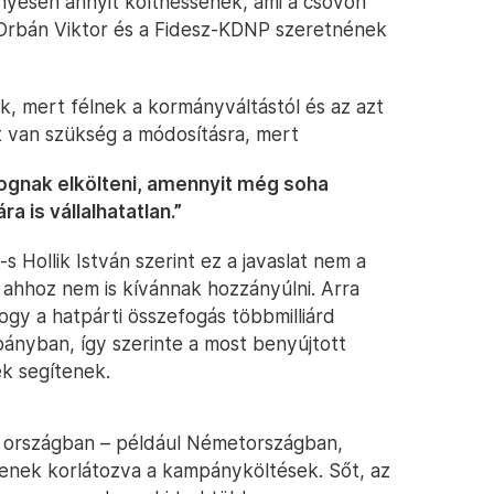
ényesen annyit költhessenek, ami a csövön
: Orbán Viktor és a Fidesz-KDNP szeretnének
ik, mert félnek a kormányváltástól és az azt
t van szükség a módosításra, mert
fognak elkölteni, amennyit még soha
 is vállalhatatlan.”
 Hollik István szerint ez a javaslat nem a
int ahhoz nem is kívánnak hozzányúlni. Arra
ogy a hatpárti összefogás többmilliárd
mpányban, így szerinte a most benyújtott
ek segítenek.
pai országban – például Németországban,
enek korlátozva a kampányköltések. Sőt, az