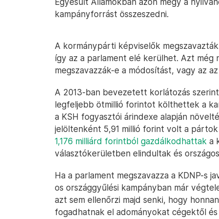
Egyesült Államokban azon megy a nyilván
kampányforrást összeszedni.
A kormánypárti képviselők megszavazták 
így az a parlament elé kerülhet. Azt még
megszavazzák-e a módosítást, vagy az az ő
A 2013-ban bevezetett korlátozás szerint
legfeljebb ötmillió forintot költhettek a
a KSH fogyasztói árindexe alapján növelté
jelöltenként 5,91 millió forint volt a pá
1,176 milliárd forintból gazdálkodhattak
a 
választókerületben elindultak és országos l
Ha a parlament megszavazza a KDNP-s jav
os országgyűlési kampányban már végtelen
azt sem ellenőrzi majd senki, hogy honna
fogadhatnak el adományokat cégektől és 