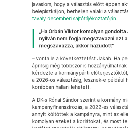
javaslom, hogy a választás előtt éppen ak
belepiszkáljon, berheljen valaki a válasz
tavaly decemberi sajtótájékoztatóján.
„Ha Orbán Viktor komolyan gondolta a
nyilván nem fogja megszavazni ezt az
megszavazza, akkor hazudott”
– vonta le a következtetést Jakab. Ha pe
áprilisig még többször is hozzányúlhatnak 
kérdezte a kormánypárti előterjesztőktő
a 2026-os választásig, lesznek-e például h
korábban hallani lehetett.
A DK-s Rónai Sándor szerint a kormány mia
kampányfinanszírozás, a 2022-es választá
annyit költöttek a kampányra, mint az el
komolyan ezeket a korlátokat, és most telj