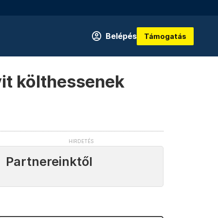
Belépés
Támogatás
yit költhessenek
Partnereinktől