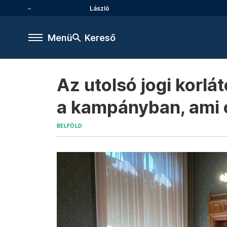
László
Menü
Kereső
Az utolsó jogi korlá
a kampányban, ami c
BELFÖLD