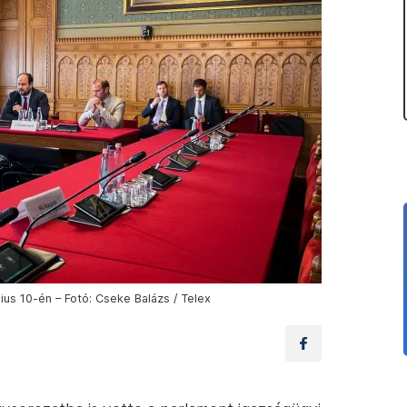
ius 10-én – Fotó: Cseke Balázs / Telex