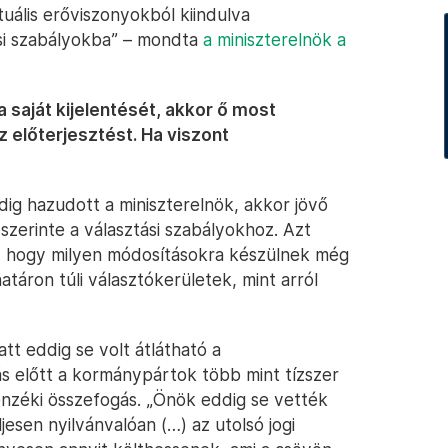
tuális erőviszonyokból kiindulva
tási szabályokba” – mondta
a miniszterelnök a
 saját kijelentését, akkor ő most
 előterjesztést. Ha viszont
dig hazudott a miniszterelnök, akkor jövő
szerinte a választási szabályokhoz. Azt
l, hogy milyen módosításokra készülnek még
atáron túli választókerületek, mint arról
tt eddig se volt átlátható a
s előtt a kormánypártok több mint tízszer
lenzéki összefogás. „Önök eddig se vették
esen nyilvánvalóan (…) az utolsó jogi