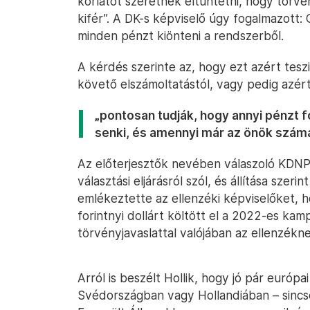
korlátot szeretnék eltüntetni, hogy törv
kifér”. A DK-s képviselő úgy fogalmazott
minden pénzt kiönteni a rendszerből.
A kérdés szerinte az, hogy ezt azért tesz
követő elszámoltatástól, vagy pedig azér
„pontosan tudják, hogy annyi pénzt 
senki, és amennyi már az önök számára
Az előterjesztők nevében válaszoló KDNP-s
választási eljárásról szól, és állítása szer
emlékeztette az ellenzéki képviselőket, h
forintnyi dollárt költött el a 2022-es ka
törvényjavaslattal valójában az ellenzékn
Arról is beszélt Hollik, hogy jó pár euró
Svédországban vagy Hollandiában – sincs