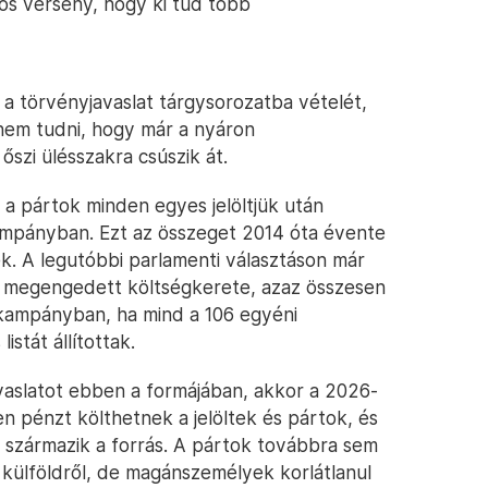
os verseny, hogy ki tud több
a törvényjavaslat tárgysorozatba vételét,
 nem tudni, hogy már a nyáron
szi ülésszakra csúszik át.
 a pártok minden egyes jelöltjük után
 kampányban. Ezt az összeget 2014 óta évente
k. A legutóbbi parlamenti választáson már
rtok megengedett költségkerete, azaz összesen
kampányban, ha mind a 106 egyéni
istát állítottak.
aslatot ebben a formájában, akkor a 2026-
 pénzt költhetnek a jelöltek és pártok, és
n származik a forrás. A pártok továbbra sem
külföldről, de magánszemélyek korlátlanul