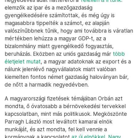
elemzők az ipar és a mezőgazdaság
gyengélkedésére számítottak, és még úgy is
magasabbra tippelték a számot, ez alapján
valószínűbbnek tűnik, hogy ami továbbra is váratlan
mértékben lehúzza a magyar GDP-t, az a
bizalomhiány miatt gyengélkedő fogyasztás,
beruházás. Eközben az uniós gazdaság már
több
életjelet mutat
, a magyar adatoknak az export és a
nálunk jelenlévő nagyvállalatok miatt valóban
kiemelten fontos német gazdaság haloványan bár,
de nőtt a harmadik negyedévben.
A magyarországi fizetések témájában Orbán azt
mondta, ő óvatosabb a bérnövekedési tervekkel
kapcsolatban, mint más politikusok. Megköszönte
Parragh László most leváltott kamarai elnök
munkáját, és azt mondta, fel kell vennie a
kormánynak a kapcsolatot
az új elnökkel, Nagy