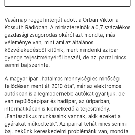
Vasárnap reggel interjút adott a Orbán Viktor a
Kossuth Rádióban. A miniszterelnök a 0,7 százalékos
gazdasági zsugorodás okáról azt mondta, más
véleménye van, mint ami az általános
közvélekedésből kitűnik, mert mindenki az ipar
gyenge teljesítményéről beszél, de az iparral nincs
semmi baj szerinte.
A magyar ipar „hatalmas mennyiségi és minőségi
fejlődésen ment át 2010 óta”, már az elektromos
autókban is a legmodernebb autókat gyártjuk, de
van repülőgépipar és hadiipar, az űriparban,
informatikában is kiemelkedő a teljesítmény.
„Fantasztikus munkásaink vannak, akik ezeket a
gyárakat működtetik”. Az iparral tehát nincs semmi
baj, nekünk kereskedelmi problémánk van, mondta