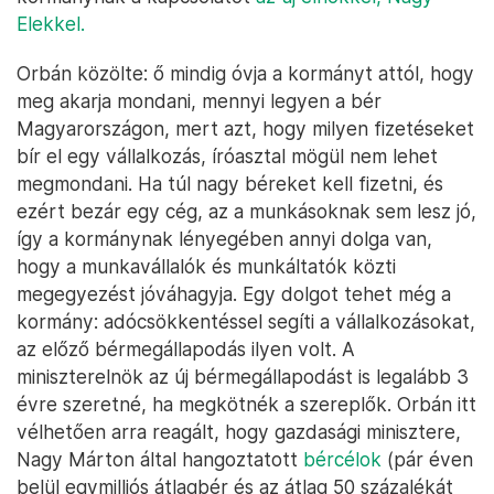
Elekkel.
Orbán közölte: ő mindig óvja a kormányt attól, hogy
meg akarja mondani, mennyi legyen a bér
Magyarországon, mert azt, hogy milyen fizetéseket
bír el egy vállalkozás, íróasztal mögül nem lehet
megmondani. Ha túl nagy béreket kell fizetni, és
ezért bezár egy cég, az a munkásoknak sem lesz jó,
így a kormánynak lényegében annyi dolga van,
hogy a munkavállalók és munkáltatók közti
megegyezést jóváhagyja. Egy dolgot tehet még a
kormány: adócsökkentéssel segíti a vállalkozásokat,
az előző bérmegállapodás ilyen volt. A
miniszterelnök az új bérmegállapodást is legalább 3
évre szeretné, ha megkötnék a szereplők. Orbán itt
vélhetően arra reagált, hogy gazdasági minisztere,
Nagy Márton által hangoztatott
bércélok
(pár éven
belül egymilliós átlagbér és az átlag 50 százalékát