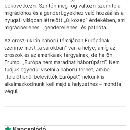
bekövetkezni. Szintén meg fog változni szerinte a
migrációhoz és a genderügyekhez való hozzáállás a
nyugati világban létrejött „új közép” érdekében, ami
migrációellenes, „genderellenes” és patrióta.
Az orosz-ukrán háború témájában Európának
szerinte most „a sarokban” van a helye, amíg az
oroszok és az amerikaiak tárgyalnak, de ha jön
Trump, „Európa nem maradhat háborúpárti”. Nem
tudjuk egyedül viselni a háború terhét, amibe
„felelőtlenül belevitték Európát”, nekünk is
alkalmazkodnunk kell majd a helyzethez – mondta
végül.
Kapcsolódó