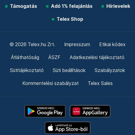
Támogatás
Adó 1% felajánlás
Hírlevelek
Telex Shop
© 2026 Telex.hu Zrt.
Impresszum
Etikai kódex
Átláthatóság
ÁSZF
Adatkezelési tájékoztató
Sütitájékoztató
Süti beállítások
Szabályzatok
Kommentelési szabályzat
Telex Sales