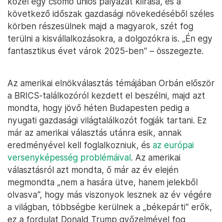
közel egy csomó uniós pályázat kiírása, és a
következő időszak gazdasági növekedéséből széles
körben részesülnek majd a magyarok, szét fog
terülni a kisvállalkozásokra, a dolgozókra is. „Én egy
fantasztikus évet várok 2025-ben” – összegezte.
Az amerikai elnökválasztás témájában Orbán először
a BRICS-találkozóról kezdett el beszélni, majd azt
mondta, hogy jövő héten Budapesten pedig a
nyugati gazdasági világtalálkozót fogják tartani. Ez
már az amerikai választás utánra esik, annak
eredményével kell foglalkozniuk, és
az európai
versenyképesség problémáival
. Az amerikai
választásról azt mondta, ő már az év elején
megmondta „nem a hasára ütve, hanem jelekből
olvasva”, hogy más viszonyok lesznek az év végére
a világban, többségbe kerülnek a „békepárti” erők,
ez a fordulat Donald Trump győzelmével fog