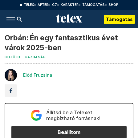
TELEX
AFTER
G7
KARAKTER
TÁMOGATÁS
SHOP
Támogatás
Orbán: Én egy fantasztikus évet
várok 2025-ben
BELFÖLD
GAZDASÁG
Előd Fruzsina
Állítsd be a Telexet
megbízható forrásnak!
Beállítom