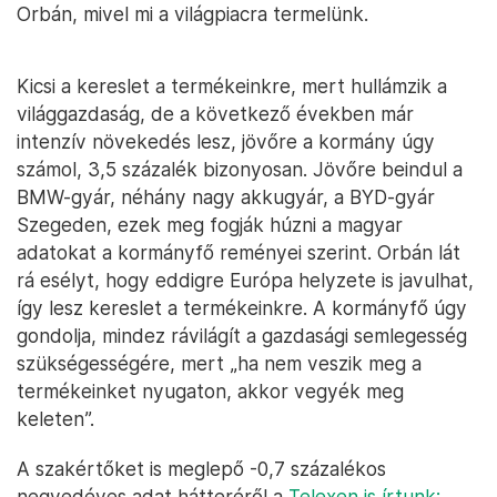
Orbán, mivel mi a világpiacra termelünk.
Kicsi a kereslet a termékeinkre, mert hullámzik a
világgazdaság, de a következő években már
intenzív növekedés lesz, jövőre a kormány úgy
számol, 3,5 százalék bizonyosan. Jövőre beindul a
BMW-gyár, néhány nagy akkugyár, a BYD-gyár
Szegeden, ezek meg fogják húzni a magyar
adatokat a kormányfő reményei szerint. Orbán lát
rá esélyt, hogy eddigre Európa helyzete is javulhat,
így lesz kereslet a termékeinkre. A kormányfő úgy
gondolja, mindez rávilágít a gazdasági semlegesség
szükségességére, mert „ha nem veszik meg a
termékeinket nyugaton, akkor vegyék meg
keleten”.
A szakértőket is meglepő -0,7 százalékos
negyedéves adat hátteréről a
Telexen is írtunk: