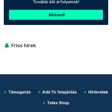
További élő árfolyamok!
Mutasd!
Friss hírek
Támogatás
Adó 1% felajánlás
Hírlevelek
Telex Shop