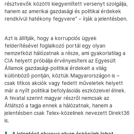
résztvevők közötti kiegyenlített versenyt szolgálja,
hanem az amerikai gazdasági és politikai érdekek
rendkívül hatékony fegyvere” – írják a jelentésben.
Azt is állítják, hogy a korrupciós ügyek
felderítésével foglalkozó portál egy olyan
nemzetközi hálózatnak a része, ami gyakorlatilag a
CIA helyett próbálja érvényesíteni az Egyesült
Államok gazdasági-politikai érdekeit a világ
különböző pontján, köztük Magyarországon is –
csak titkos akciók vagy fedett műveletek helyett
már a nyílt politikai befolyásolás eszközeivel élnek.
A hivatal szerint magyar részről nemcsak az
Átlátszó a tagja ennek a hálózatnak, hanem a
jelentésben csak Telex-közelinek nevezett Direkt36
is.
A jelentést olvasva olyan érzésünk lehet,