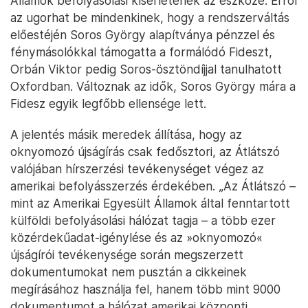
Államok befolyásolási kísérletének az eszköze. Erről
az ugorhat be mindenkinek, hogy a rendszerváltás
előestéjén Soros György alapítványa pénzzel és
fénymásolókkal támogatta a formálódó Fideszt,
Orbán Viktor pedig Soros-ösztöndíjjal tanulhatott
Oxfordban. Változnak az idők, Soros György mára a
Fidesz egyik legfőbb ellensége lett.
A jelentés másik meredek állítása, hogy az
oknyomozó újságírás csak fedősztori, az Átlátszó
valójában hírszerzési tevékenységet végez az
amerikai befolyásszerzés érdekében. „Az Átlátszó –
mint az Amerikai Egyesült Államok által fenntartott
külföldi befolyásolási hálózat tagja – a több ezer
közérdekűadat-igénylése és az »oknyomozó«
újságírói tevékenysége során megszerzett
dokumentumokat nem pusztán a cikkeinek
megírásához használja fel, hanem több mint 9000
dokumentumot a hálózat amerikai központi