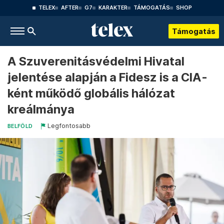
TELEX
AFTER
G7
KARAKTER
TÁMOGATÁS
SHOP
Támogatás
A Szuverenitásvédelmi Hivatal
jelentése alapján a Fidesz is a CIA-
ként működő globális hálózat
kreálmánya
Legfontosabb
BELFÖLD