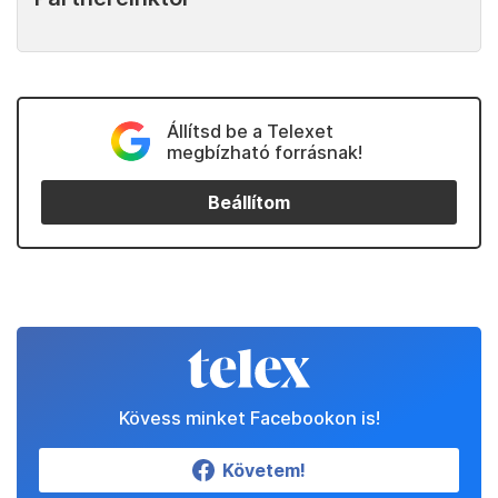
Állítsd be a Telexet
megbízható forrásnak!
Beállítom
Kövess minket Facebookon is!
Követem!