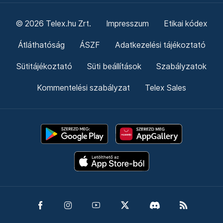
© 2026 Telex.hu Zrt.
Impresszum
Etikai kódex
Átláthatóság
ÁSZF
Adatkezelési tájékoztató
Sütitájékoztató
Süti beállítások
Szabályzatok
Kommentelési szabályzat
Telex Sales