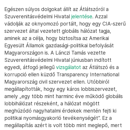
Egészen súlyos dolgokat állít az Átlátszóról a
Szuverenitásvédelmi Hivatal
jelentése
. Azzal
vádolják az oknyomozó portált, hogy egy CIA-szerű
szervezet által vezetett globális hálózat tagja,
aminek az a célja, hogy biztosítsa az Amerikai
Egyesült Államok gazdasági-politikai befolyását
Magyarországon is. A Lánczi Tamás vezette
Szuverenitásvédelmi Hivatal júniusban indított
egyedi, átfogó jellegű
vizsgálatot
az Átlátszó és a
korrupció ellen küzdő Transparency International
Magyarország civil szervezet ellen. Utóbbiról
megállapították, hogy egy káros lobbiszervezet,
amely „egy több mint harminc éve működő globális
lobbihálózat részeként, a hálózat mögött
meghúzódó nagyhatalmi érdekek mentén fejti ki
politikai nyomásgyakorló tevékenységét”. Ez a
megállapítás azért is volt több mint meglepő, mert