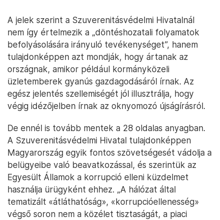
A jelek szerint a Szuverenitásvédelmi Hivatalnál
nem így értelmezik a „döntéshozatali folyamatok
befolyásolására irányuló tevékenységet”, hanem
tulajdonképpen azt mondják, hogy ártanak az
országnak, amikor például kormányközeli
üzletemberek gyanús gazdagodásáról írnak. Az
egész jelentés szellemiségét jól illusztrálja, hogy
végig idézőjelben írnak az oknyomozó újságírásról.
De ennél is tovább mentek a 28 oldalas anyagban.
A Szuverenitásvédelmi Hivatal tulajdonképpen
Magyarország egyik fontos szövetségesét vádolja a
belügyeibe való beavatkozással, és szerintük az
Egyesült Államok a korrupció elleni küzdelmet
használja ürügyként ehhez. „A hálózat által
tematizált «átláthatóság», «korrupcióellenesség»
végső soron nem a közélet tisztaságát, a piaci