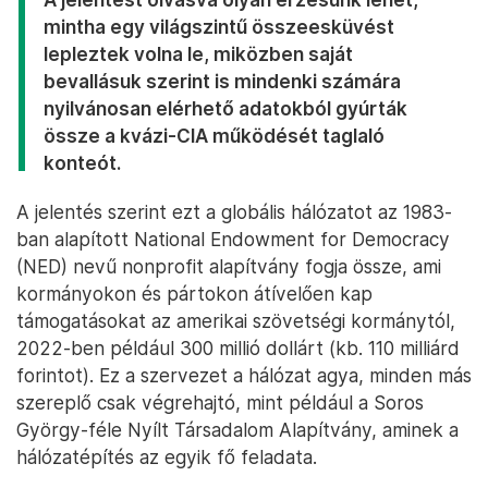
mintha egy világszintű összeesküvést
lepleztek volna le, miközben saját
bevallásuk szerint is mindenki számára
nyilvánosan elérhető adatokból gyúrták
össze a kvázi-CIA működését taglaló
konteót.
A jelentés szerint ezt a globális hálózatot az 1983-
ban alapított National Endowment for Democracy
(NED) nevű nonprofit alapítvány fogja össze, ami
kormányokon és pártokon átívelően kap
támogatásokat az amerikai szövetségi kormánytól,
2022-ben például 300 millió dollárt (kb. 110 milliárd
forintot). Ez a szervezet a hálózat agya, minden más
szereplő csak végrehajtó, mint például a Soros
György-féle Nyílt Társadalom Alapítvány, aminek a
hálózatépítés az egyik fő feladata.