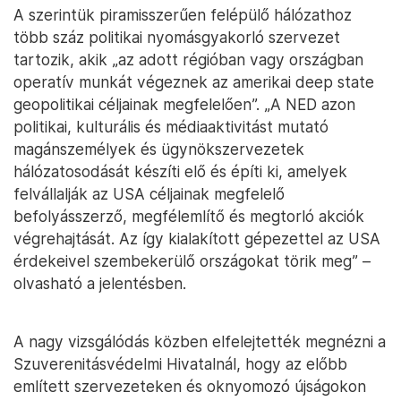
A szerintük piramisszerűen felépülő hálózathoz
több száz politikai nyomásgyakorló szervezet
tartozik, akik „az adott régióban vagy országban
operatív munkát végeznek az amerikai deep state
geopolitikai céljainak megfelelően”. „A NED azon
politikai, kulturális és médiaaktivitást mutató
magánszemélyek és ügynökszervezetek
hálózatosodását készíti elő és építi ki, amelyek
felvállalják az USA céljainak megfelelő
befolyásszerző, megfélemlítő és megtorló akciók
végrehajtását. Az így kialakított gépezettel az USA
érdekeivel szembekerülő országokat törik meg” –
olvasható a jelentésben.
A nagy vizsgálódás közben elfelejtették megnézni a
Szuverenitásvédelmi Hivatalnál, hogy az előbb
említett szervezeteken és oknyomozó újságokon