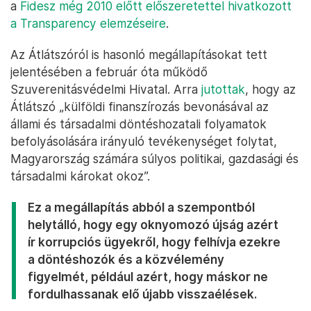
a
Fidesz még 2010 előtt előszeretettel hivatkozott
a Transparency elemzéseire
.
Az Átlátszóról is hasonló megállapításokat tett
jelentésében a február óta működő
Szuverenitásvédelmi Hivatal. Arra
jutottak
, hogy az
Átlátszó „külföldi finanszírozás bevonásával az
állami és társadalmi döntéshozatali folyamatok
befolyásolására irányuló tevékenységet folytat,
Magyarország számára súlyos politikai, gazdasági és
társadalmi károkat okoz”.
Ez a megállapítás abból a szempontból
helytálló, hogy egy oknyomozó újság azért
ír korrupciós ügyekről, hogy felhívja ezekre
a döntéshozók és a közvélemény
figyelmét, például azért, hogy máskor ne
fordulhassanak elő újabb visszaélések.