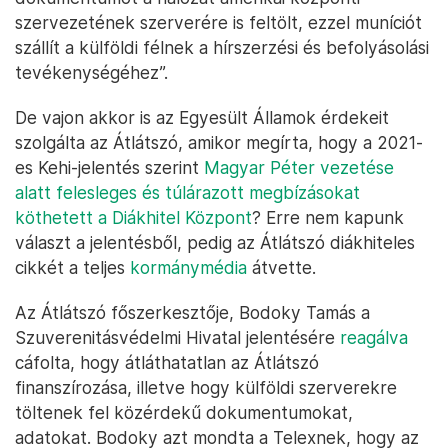
szervezetének szerverére is feltölt, ezzel muníciót
szállít a külföldi félnek a hírszerzési és befolyásolási
tevékenységéhez”.
De vajon akkor is az Egyesült Államok érdekeit
szolgálta az Átlátszó, amikor megírta, hogy a 2021-
es Kehi-jelentés szerint
Magyar Péter vezetése
alatt felesleges és túlárazott megbízásokat
köthetett a Diákhitel Központ
? Erre nem kapunk
választ a jelentésből, pedig az Átlátszó diákhiteles
cikkét a teljes
kormánymédia
átvette.
Az Átlátszó főszerkesztője, Bodoky Tamás a
Szuverenitásvédelmi Hivatal jelentésére
reagálva
cáfolta, hogy átláthatatlan az Átlátszó
finanszírozása, illetve hogy külföldi szerverekre
töltenek fel közérdekű dokumentumokat,
adatokat. Bodoky azt mondta a Telexnek, hogy az