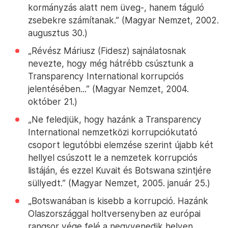
kormányzás alatt nem üveg-, hanem táguló
zsebekre számítanak.” (Magyar Nemzet, 2002.
augusztus 30.)
„Révész Máriusz (Fidesz) sajnálatosnak
nevezte, hogy még hátrébb csúsztunk a
Transparency International korrupciós
jelentésében...” (Magyar Nemzet, 2004.
október 21.)
„Ne feledjük, hogy hazánk a Transparency
International nemzetközi korrupciókutató
csoport legutóbbi elemzése szerint újabb két
hellyel csúszott le a nemzetek korrupciós
listáján, és ezzel Kuvait és Botswana szintjére
süllyedt.” (Magyar Nemzet, 2005. január 25.)
„Botswanában is kisebb a korrupció. Hazánk
Olaszországgal holtversenyben az európai
rangsor vége felé a negyvenedik helyen