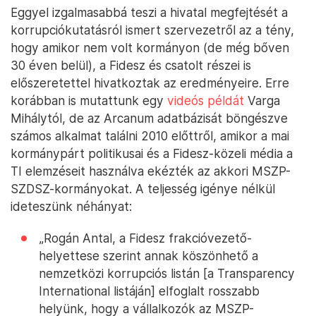
Eggyel izgalmasabbá teszi a hivatal megfejtését a
korrupciókutatásról ismert szervezetről az a tény,
hogy amikor nem volt kormányon (de még bőven
30 éven belül), a Fidesz és csatolt részei is
előszeretettel hivatkoztak az eredményeire. Erre
korábban is mutattunk egy
videós példát
Varga
Mihálytól, de az Arcanum adatbázisát böngészve
számos alkalmat találni 2010 előttről, amikor a mai
kormánypárt politikusai és a Fidesz-közeli média a
TI elemzéseit használva ekézték az akkori MSZP-
SZDSZ-kormányokat. A teljesség igénye nélkül
ideteszünk néhányat:
„Rogán Antal, a Fidesz frakcióvezető-
helyettese szerint annak köszönhető a
nemzetközi korrupciós listán [a Transparency
International listáján] elfoglalt rosszabb
helyünk, hogy a vállalkozók az MSZP-