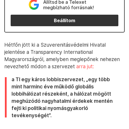
Állítsd be a Telexet
megbízható forrásnak!
Beállítom
Hétfőn jött ki a Szuverenitásvédelmi Hivatal
jelentése a Transparency International
Magyarországról, amelyben meglepőnek nehezen
nevezhető módon a szervezet
arra jut:
a TI egy káros lobbiszervezet, „egy több
mint harminc éve működő globális
lobbihálózat részeként, a hálózat mögött
meghúzódó nagyhatalmi érdekek mentén
fejti ki politikai nyomásgyakorló
tevékenységét”.