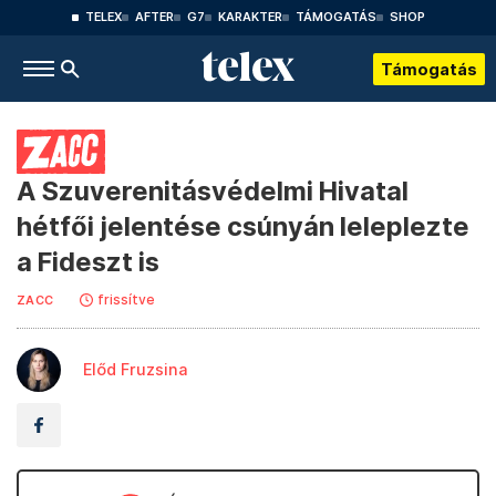
TELEX
AFTER
G7
KARAKTER
TÁMOGATÁS
SHOP
Támogatás
A Szuverenitásvédelmi Hivatal
hétfői jelentése csúnyán leleplezte
a Fideszt is
frissítve
ZACC
Előd Fruzsina