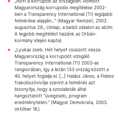
„Nőtt a korrupció az országban. Romlott
Magyarország korrupciós megítélése 2002-
ben a Transparency International (TI) legújabb
felmérése alapján...” (Magyar Nemzet, 2002.
augusztus 29., címlap, a belső oldalon az alcím:
A legjobb megítélést hazánk az Orbán-
kormány idején kapta)
„Lyukas zseb. Hét helyet csúszott vissza
Magyarország a korrupciót vizsgáló
Transparency International (TI) 2003-as
rangsorában, így a listán 133 ország között a
40. helyet foglalja el. [...] Halász János, a Fidesz
frakciószóvivője szerint a felmérés azt
bizonyítja, hogy a szocialisták által
hangoztatott ”üvegzseb„ program
eredménytelen.” (Magyar Demokrata, 2003.
október 16.)