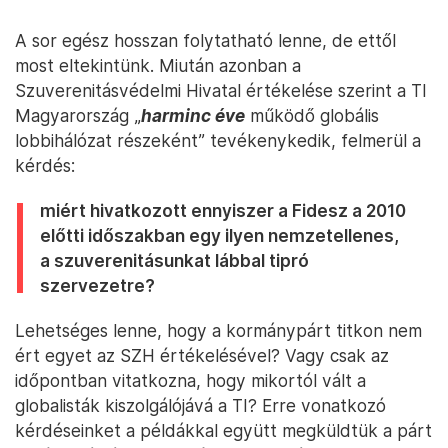
A sor egész hosszan folytatható lenne, de ettől
most eltekintünk. Miután azonban a
Szuverenitásvédelmi Hivatal értékelése szerint a TI
Magyarország „
harminc éve
működő globális
lobbihálózat részeként” tevékenykedik, felmerül a
kérdés:
miért hivatkozott ennyiszer a Fidesz a 2010
előtti időszakban egy ilyen nemzetellenes,
a szuverenitásunkat lábbal tipró
szervezetre?
Lehetséges lenne, hogy a kormánypárt titkon nem
ért egyet az SZH értékelésével? Vagy csak az
időpontban vitatkozna, hogy mikortól vált a
globalisták kiszolgálójává a TI? Erre vonatkozó
kérdéseinket a példákkal együtt megküldtük a párt