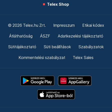
Telex Shop
© 2026 Telex.hu Zrt.
Impresszum
Etikai kódex
Átláthatóság
ÁSZF
Adatkezelési tájékoztató
Sütitájékoztató
Süti beállítások
Szabályzatok
Kommentelési szabályzat
Telex Sales