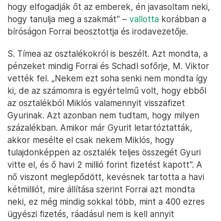
hogy elfogadják őt az emberek, én javasoltam neki,
hogy tanulja meg a szakmát” –
vallotta
korábban a
bíróságon Forrai beosztottja és irodavezetője.
S. Tímea az osztalékokról is beszélt. Azt mondta, a
pénzeket mindig Forrai és Schadl sofőrje, M. Viktor
vették fel. „Nekem ezt soha senki nem mondta így
ki, de az számomra is egyértelmű volt, hogy ebből
az osztalékból Miklós valamennyit visszafizet
Gyurinak. Azt azonban nem tudtam, hogy milyen
százalékban. Amikor már Gyurit letartóztatták,
akkor mesélte el csak nekem Miklós, hogy
tulajdonképpen az osztalék teljes összegét Gyuri
vitte el, és ő havi 2 millió forint fizetést kapott”. A
nő viszont meglepődött, kevésnek tartotta a havi
kétmilliót, mire állítása szerint Forrai azt mondta
neki, ez még mindig sokkal több, mint a 400 ezres
ügyészi fizetés, ráadásul nem is kell annyit