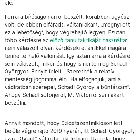
elé.
Forrai a bíróságon arról beszélt, korábban ügyész
volt, de ebben elfáradt, váltani akart, „megnyílott
ez a lehetőség”, hogy végrehajtó legyen. Ezután
több kérdésre az
előző tanú taktikáját használta
:
nem válaszolt olyan kérdésekre, amikkel magára
tenne terhelő vallomást. Így aztán arra a kérdésre
sem válaszolt, mikor és hogy ismerte meg Schadl
Györgyöt. Ennyit felelt: „Szeretnék a relatív
mentességi jogommal élni. Ha elfogadjuk, ami a
vádiratban szerepel, Schadl György a bűntársam”.
Ahogy Schadl sofőrjéről, M. Viktorról sem akart
beszélni.
Annyit mondott, hogy Szigetszentmiklóson lett
belőle végrehajtó 2019 nyarán, itt Schadl Györgyöt,
azaz „Gyurit” váltotta, aki felajánlotta neki, hogy