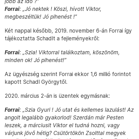
jobb az idő ?”
Forrai
: „Jó nektek ! Köszi, hívott Viktor,
megbeszéltük! Jó pihenést !”
Két nappal később, 2019. november 6-án Forrai így
tájékoztatta Schadlt a fejleményekről:
Forrai
: „Szia! Viktorral találkoztam, köszönöm,
minden ok! Jó pihenést!”
Az ügyészség szerint Forrai ekkor 1,6 millió forintot
kapott Schadl Györgytől.
2020. március 2-án is üzentek egymásnak:
Forrai
: „Szia Gyuri ! Jó utat és kellemes lazulást! Az
angolt legalább gyakorlod! Szerdán már Pesten
leszek, a márciusit Viktor el tudná hozni, vagy
várjunk jövő hétig? Csütörtökön Zsolttal megyek