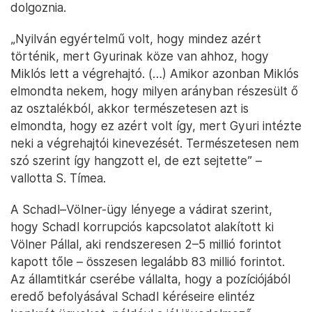
dolgoznia.
„Nyilván egyértelmű volt, hogy mindez azért
történik, mert Gyurinak köze van ahhoz, hogy
Miklós lett a végrehajtó. (…) Amikor azonban Miklós
elmondta nekem, hogy milyen arányban részesült ő
az osztalékból, akkor természetesen azt is
elmondta, hogy ez azért volt így, mert Gyuri intézte
neki a végrehajtói kinevezését. Természetesen nem
szó szerint így hangzott el, de ezt sejtette” –
vallotta S. Tímea.
A Schadl–Völner-ügy lényege a vádirat szerint,
hogy Schadl korrupciós kapcsolatot alakított ki
Völner Pállal, aki rendszeresen 2–5 millió forintot
kapott tőle – összesen legalább 83 millió forintot.
Az államtitkár cserébe vállalta, hogy a pozíciójából
eredő befolyásával Schadl kéréseire elintéz