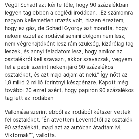
Végül Schadl azt kérte tőle, hogy 90 százalékban
legyen tag ebben a ceglédi irodában. „Ez számomra
nagyon kellemetlen utazás volt, hiszen éreztem,
hogy ez gáz, de Schadl György azt mondta, hogy
nekem ezzel az irodával semmi dolgom nem lesz,
nem végrehajtóként lesz rám szükség, kizárólag tag
leszek, és annyi feladatom lesz, hogy amikor az
osztalékról kell szavazni, akkor szavazzak, vegyem
fel a papír szerint nekem járó 90 százalékos
osztalékot, és azt majd adjam át neki.” Így nőtt az
1,8 millió 2 millió forintnyi készpénzre. Kapott még
további 20 ezret azért, hogy papíron 90 százalékos
tag lett az irodában.
Vallomása szerint ebből az irodából kétszer vettek
fel osztalékot. “Én átvettem Leventétől az osztalék
90 százalékát, majd azt az autóban átadtam M.
Viktornak”", vallotta.