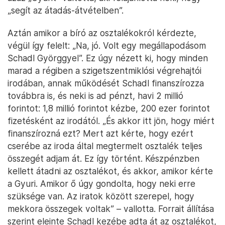
„segít az átadás-átvételben”.
Aztán amikor a bíró az osztalékokról kérdezte,
végül így felelt: „Na, jó. Volt egy megállapodásom
Schadl Györggyel”. Ez úgy nézett ki, hogy minden
marad a régiben a szigetszentmiklósi végrehajtói
irodában, annak működését Schadl finanszírozza
továbbra is, és neki is ad pénzt, havi 2 millió
forintot: 1,8 millió forintot kézbe, 200 ezer forintot
fizetésként az irodától. „És akkor itt jön, hogy miért
finanszírozná ezt? Mert azt kérte, hogy ezért
cserébe az iroda által megtermelt osztalék teljes
összegét adjam át. Ez így történt. Készpénzben
kellett átadni az osztalékot, és akkor, amikor kérte
a Gyuri. Amikor ő úgy gondolta, hogy neki erre
szüksége van. Az iratok között szerepel, hogy
mekkora összegek voltak” – vallotta. Forrait állítása
szerint eleinte Schadl kezébe adta át az osztalékot,