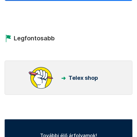
Legfontosabb
Telex shop
További élő árfolyamok!