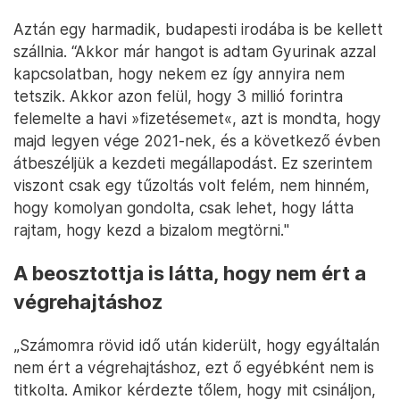
Aztán egy harmadik, budapesti irodába is be kellett
szállnia. “Akkor már hangot is adtam Gyurinak azzal
kapcsolatban, hogy nekem ez így annyira nem
tetszik. Akkor azon felül, hogy 3 millió forintra
felemelte a havi »fizetésemet«, azt is mondta, hogy
majd legyen vége 2021-nek, és a következő évben
átbeszéljük a kezdeti megállapodást. Ez szerintem
viszont csak egy tűzoltás volt felém, nem hinném,
hogy komolyan gondolta, csak lehet, hogy látta
rajtam, hogy kezd a bizalom megtörni."
A beosztottja is látta, hogy nem ért a
végrehajtáshoz
„Számomra rövid idő után kiderült, hogy egyáltalán
nem ért a végrehajtáshoz, ezt ő egyébként nem is
titkolta. Amikor kérdezte tőlem, hogy mit csináljon,