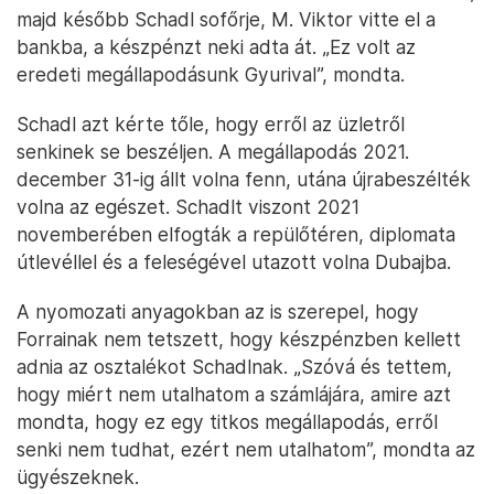
majd később Schadl sofőrje, M. Viktor vitte el a
bankba, a készpénzt neki adta át. „Ez volt az
eredeti megállapodásunk Gyurival”, mondta.
Schadl azt kérte tőle, hogy erről az üzletről
senkinek se beszéljen. A megállapodás 2021.
december 31-ig állt volna fenn, utána újrabeszélték
volna az egészet. Schadlt viszont 2021
novemberében elfogták a repülőtéren, diplomata
útlevéllel és a feleségével utazott volna Dubajba.
A nyomozati anyagokban az is szerepel, hogy
Forrainak nem tetszett, hogy készpénzben kellett
adnia az osztalékot Schadlnak. „Szóvá és tettem,
hogy miért nem utalhatom a számlájára, amire azt
mondta, hogy ez egy titkos megállapodás, erről
senki nem tudhat, ezért nem utalhatom”, mondta az
ügyészeknek.