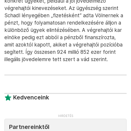
konkrét ügyeket, például a jól jövedelmező
végrehajtói kinevezéseket. Az ügyészség szerint
Schadl lényegében „fizetésként” adta Völnernek a
pénzt, hogy folyamatosan rendelkezésére álljon a
különböző ügyek elintézésében. A végrehajtói kar
elnöke pedig ezt abból a pénzből finanszírozta,
amit azoktól kapott, akiket a végrehajtói pozícióba
segített. Így összesen 924 millió 852 ezer forint
illegális jövedelemre tett szert a vád szerint.
Kedvenceink
Partnereinktől