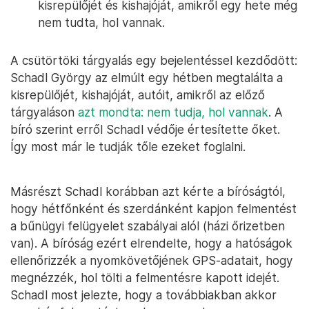
kisrepülőjét és kishajóját, amikről egy hete még
nem tudta, hol vannak.
A csütörtöki tárgyalás egy bejelentéssel kezdődött:
Schadl György az elmúlt egy hétben megtalálta a
kisrepülőjét, kishajóját, autóit, amikről az előző
tárgyaláson
azt mondta: nem tudja, hol vannak
. A
bíró szerint erről Schadl védője értesítette őket.
Így most már le tudják tőle ezeket foglalni.
Másrészt Schadl korábban azt kérte a bíróságtól,
hogy hétfőnként és szerdánként kapjon felmentést
a bűnügyi felügyelet szabályai alól (házi őrizetben
van). A bíróság ezért elrendelte, hogy a hatóságok
ellenőrizzék a nyomkövetőjének GPS-adatait, hogy
megnézzék, hol tölti a felmentésre kapott idejét.
Schadl most jelezte, hogy a továbbiakban akkor