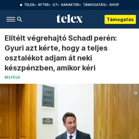
TELEX
AFTER
G7
KARAKTER
TÁMOGATÁS
SHOP
Támogatás
Elítélt végrehajtó Schadl perén:
Gyuri azt kérte, hogy a teljes
osztalékot adjam át neki
készpénzben, amikor kéri
BELFÖLD