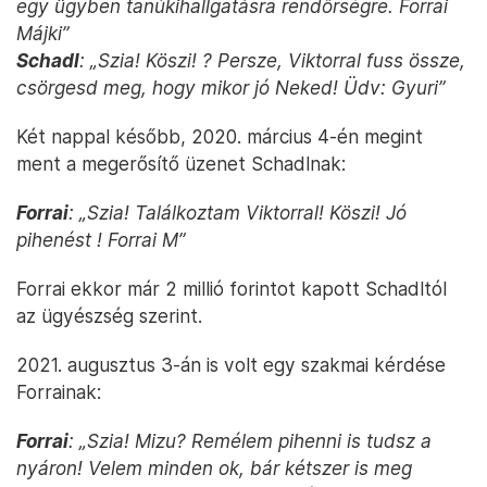
egy ügyben tanúkihallgatásra rendőrségre. Forrai
Májki”
Schadl
: „Szia! Köszi! ? Persze, Viktorral fuss össze,
csörgesd meg, hogy mikor jó Neked! Üdv: Gyuri”
Két nappal később, 2020. március 4-én megint
ment a megerősítő üzenet Schadlnak:
Forrai
: „Szia! Találkoztam Viktorral! Köszi! Jó
pihenést ! Forrai M”
Forrai ekkor már 2 millió forintot kapott Schadltól
az ügyészség szerint.
2021. augusztus 3-án is volt egy szakmai kérdése
Forrainak:
Forrai
: „Szia! Mizu? Remélem pihenni is tudsz a
nyáron! Velem minden ok, bár kétszer is meg