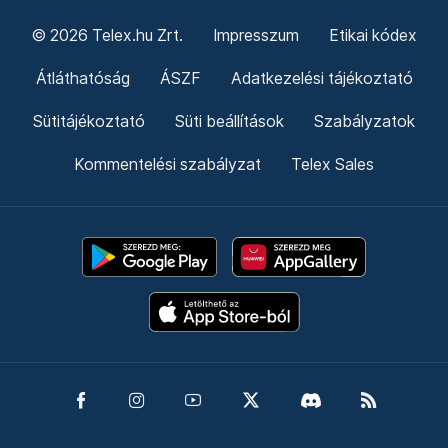
© 2026 Telex.hu Zrt.
Impresszum
Etikai kódex
Átláthatóság
ÁSZF
Adatkezelési tájékoztató
Sütitájékoztató
Süti beállítások
Szabályzatok
Kommentelési szabályzat
Telex Sales