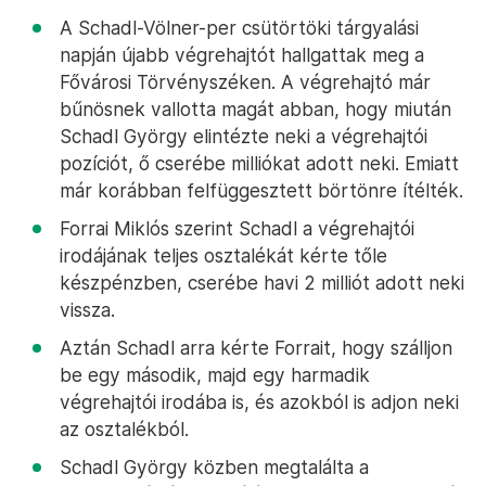
A Schadl-Völner-per csütörtöki tárgyalási
napján újabb végrehajtót hallgattak meg a
Fővárosi Törvényszéken. A végrehajtó már
bűnösnek vallotta magát abban, hogy miután
Schadl György elintézte neki a végrehajtói
pozíciót, ő cserébe milliókat adott neki. Emiatt
már korábban felfüggesztett börtönre ítélték.
Forrai Miklós szerint Schadl a végrehajtói
irodájának teljes osztalékát kérte tőle
készpénzben, cserébe havi 2 milliót adott neki
vissza.
Aztán Schadl arra kérte Forrait, hogy szálljon
be egy második, majd egy harmadik
végrehajtói irodába is, és azokból is adjon neki
az osztalékból.
Schadl György közben megtalálta a