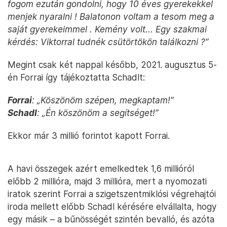
fogom ezután gondolni, hogy 10 éves gyerekekkel
menjek nyaralni ! Balatonon voltam a tesom meg a
saját gyerekeimmel . Kemény volt... Egy szakmai
kérdés: Viktorral tudnék csütörtökön találkozni ?”
Megint csak két nappal később, 2021. augusztus 5-
én Forrai így tájékoztatta Schadlt:
Forrai
: „Köszönöm szépen, megkaptam!”
Schadl
: „Én köszönöm a segítséget!”
Ekkor már 3 millió forintot kapott Forrai.
A havi összegek azért emelkedtek 1,6 millióról
előbb 2 millióra, majd 3 millióra, mert a nyomozati
iratok szerint Forrai a szigetszentmiklósi végrehajtói
iroda mellett előbb Schadl kérésére elvállalta, hogy
egy másik – a bűnösségét szintén bevalló, és azóta