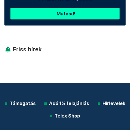
Mutasd!
Friss hírek
Támogatás
Adó 1% felajánlás
Hírlevelek
Telex Shop