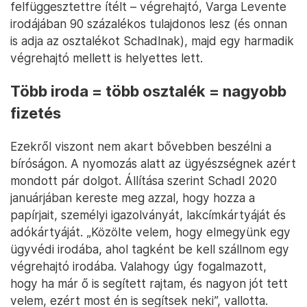
felfüggesztettre ítélt – végrehajtó, Varga Levente
irodájában 90 százalékos tulajdonos lesz (és onnan
is adja az osztalékot Schadlnak), majd egy harmadik
végrehajtó mellett is helyettes lett.
Több iroda = több osztalék = nagyobb
fizetés
Ezekről viszont nem akart bővebben beszélni a
bíróságon. A nyomozás alatt az ügyészségnek azért
mondott pár dolgot. Állítása szerint Schadl 2020
januárjában kereste meg azzal, hogy hozza a
papírjait, személyi igazolványát, lakcímkártyáját és
adókártyáját. „Közölte velem, hogy elmegyünk egy
ügyvédi irodába, ahol tagként be kell szállnom egy
végrehajtó irodába. Valahogy úgy fogalmazott,
hogy ha már ő is segített rajtam, és nagyon jót tett
velem, ezért most én is segítsek neki”, vallotta.