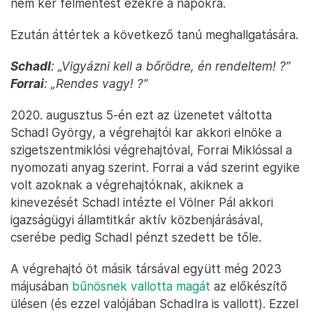
nem kér felmentést ezekre a napokra.
Ezután áttértek a következő tanú meghallgatására.
Schadl
: „Vigyázni kell a bőrödre, én rendeltem! ?”
Forrai
: „Rendes vagy! ?”
2020. augusztus 5-én ezt az üzenetet váltotta
Schadl György, a végrehajtói kar akkori elnöke a
szigetszentmiklósi végrehajtóval, Forrai Miklóssal a
nyomozati anyag szerint. Forrai a vád szerint egyike
volt azoknak a végrehajtóknak, akiknek a
kinevezését Schadl intézte el Völner Pál akkori
igazságügyi államtitkár aktív közbenjárásával,
cserébe pedig Schadl pénzt szedett be tőle.
A végrehajtó öt másik társával együtt még 2023
májusában
bűnösnek vallotta magát
az előkészítő
ülésen (és ezzel valójában Schadlra is vallott). Ezzel