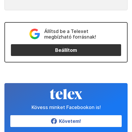
Állítsd be a Telexet
megbízható forrásnak!
Beállítom
Kövess minket Facebookon is!
Követem!