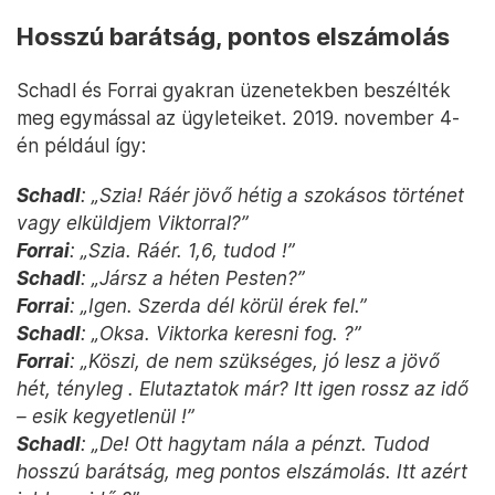
Hosszú barátság, pontos elszámolás
Schadl és Forrai gyakran üzenetekben beszélték
meg egymással az ügyleteiket. 2019. november 4-
én például így:
Schadl
: „Szia! Ráér jövő hétig a szokásos történet
vagy elküldjem Viktorral?”
Forrai
: „Szia. Ráér. 1,6, tudod !”
Schadl
: „Jársz a héten Pesten?”
Forrai
: „Igen. Szerda dél körül érek fel.”
Schadl
: „Oksa. Viktorka keresni fog. ?”
Forrai
: „Köszi, de nem szükséges, jó lesz a jövő
hét, tényleg . Elutaztatok már? Itt igen rossz az idő
– esik kegyetlenül !”
Schadl
: „De! Ott hagytam nála a pénzt. Tudod
hosszú barátság, meg pontos elszámolás. Itt azért