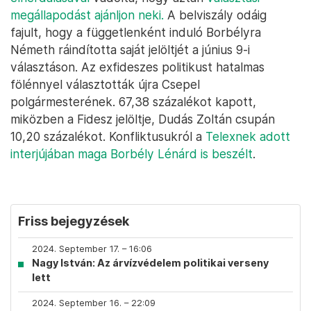
megállapodást ajánljon neki.
A belviszály odáig
fajult, hogy a függetlenként induló Borbélyra
Németh ráindította saját jelöltjét a június 9-i
választáson. Az exfideszes politikust hatalmas
fölénnyel választották újra Csepel
polgármesterének. 67,38 százalékot kapott,
miközben a Fidesz jelöltje, Dudás Zoltán csupán
10,20 százalékot. Konfliktusukról a
Telexnek adott
interjújában maga Borbély Lénárd is beszélt
.
Friss bejegyzések
2024. September 17. – 16:06
Nagy István: Az árvízvédelem politikai verseny
lett
2024. September 16. – 22:09