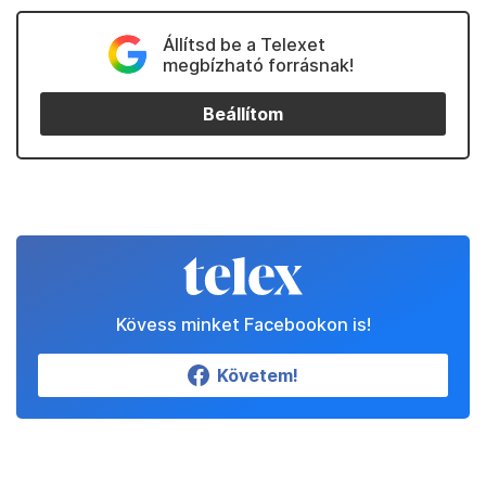
Állítsd be a Telexet
megbízható forrásnak!
Beállítom
Kövess minket Facebookon is!
Követem!