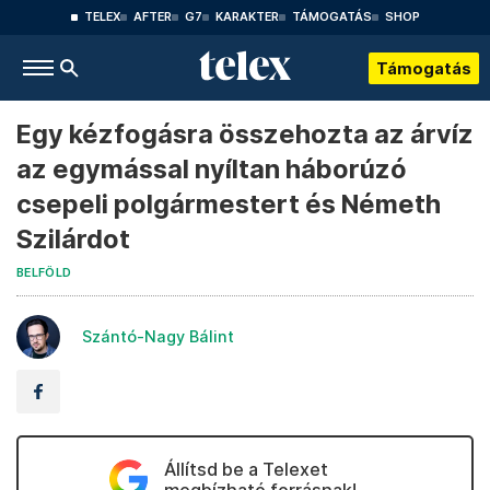
TELEX
AFTER
G7
KARAKTER
TÁMOGATÁS
SHOP
Támogatás
Egy kézfogásra összehozta az árvíz
az egymással nyíltan háborúzó
csepeli polgármestert és Németh
Szilárdot
BELFÖLD
Szántó-Nagy Bálint
Állítsd be a Telexet