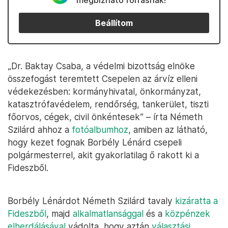
megbízható forrásnak!
Beállítom
„Dr. Baktay Csaba, a védelmi bizottság elnöke
összefogást teremtett Csepelen az árvíz elleni
védekezésben: kormányhivatal, önkormányzat,
katasztrófavédelem, rendőrség, tankerület, tiszti
főorvos, cégek, civil önkéntesek” – írta Németh
Szilárd ahhoz a
fotóalbumhoz
, amiben az látható,
hogy kezet fognak Borbély Lénárd csepeli
polgármesterrel, akit gyakorlatilag ő rakott ki a
Fideszből.
Borbély Lénárdot Németh Szilárd tavaly
kizáratta a
Fideszből
, majd
alkalmatlansággal
és a
közpénzek
elherdálásával
vádolta, hogy aztán
választási