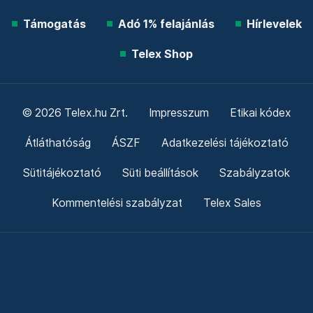
Támogatás
Adó 1% felajánlás
Hírlevelek
Telex Shop
© 2026 Telex.hu Zrt.
Impresszum
Etikai kódex
Átláthatóság
ÁSZF
Adatkezelési tájékoztató
Sütitájékoztató
Süti beállítások
Szabályzatok
Kommentelési szabályzat
Telex Sales