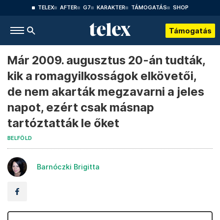
TELEX
AFTER
G7
KARAKTER
TÁMOGATÁS
SHOP
Támogatás
Már 2009. augusztus 20-án tudták,
kik a romagyilkosságok elkövetői,
de nem akarták megzavarni a jeles
napot, ezért csak másnap
tartóztatták le őket
BELFÖLD
Barnóczki Brigitta