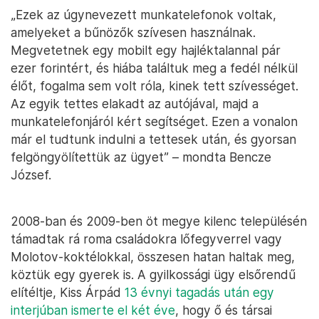
„Ezek az úgynevezett munkatelefonok voltak,
amelyeket a bűnözők szívesen használnak.
Megvetetnek egy mobilt egy hajléktalannal pár
ezer forintért, és hiába találtuk meg a fedél nélkül
élőt, fogalma sem volt róla, kinek tett szívességet.
Az egyik tettes elakadt az autójával, majd a
munkatelefonjáról kért segítséget. Ezen a vonalon
már el tudtunk indulni a tettesek után, és gyorsan
felgöngyölítettük az ügyet” – mondta Bencze
József.
2008-ban és 2009-ben öt megye kilenc településén
támadtak rá roma családokra lőfegyverrel vagy
Molotov-koktélokkal, összesen hatan haltak meg,
köztük egy gyerek is. A gyilkossági ügy elsőrendű
elítéltje, Kiss Árpád
13 évnyi tagadás után egy
interjúban ismerte el két éve
, hogy ő és társai