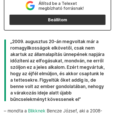
Állítsd be a Telexet
megbízható forrásnak!
Beállítom
„2009. augusztus 20-án megvoltak már a
romagyilkosságok elkövetői, csak nem
akartuk az államalapítás ünnepének napjára
időzíteni az elfogásukat, mondván, ne erről
szóljon ez a jeles alkalom. Ezért megvártuk,
hogy az éjfél elmúljon, és akkor csaptunk le
a tettesekre. Figyeltük őket addig is, de
benne volt az ember gondolatában, nehogy
a várakozás ideje alatt újabb
bűncselekményt kövessenek el”
– mondta a
Blikknek
Bencze József, aki a 2008-