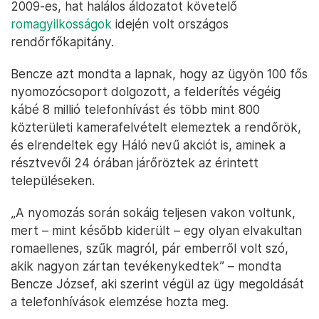
2009-es, hat halálos áldozatot követelő
romagyilkosságok
idején volt országos
rendőrfőkapitány.
Bencze azt mondta a lapnak, hogy az ügyön 100 fős
nyomozócsoport dolgozott, a felderítés végéig
kábé 8 millió telefonhívást és több mint 800
közterületi kamerafelvételt elemeztek a rendőrök,
és elrendeltek egy Háló nevű akciót is, aminek a
résztvevői 24 órában járőröztek az érintett
településeken.
„A nyomozás során sokáig teljesen vakon voltunk,
mert – mint később kiderült – egy olyan elvakultan
romaellenes, szűk magról, pár emberről volt szó,
akik nagyon zártan tevékenykedtek” – mondta
Bencze József, aki szerint végül az ügy megoldását
a telefonhívások elemzése hozta meg.