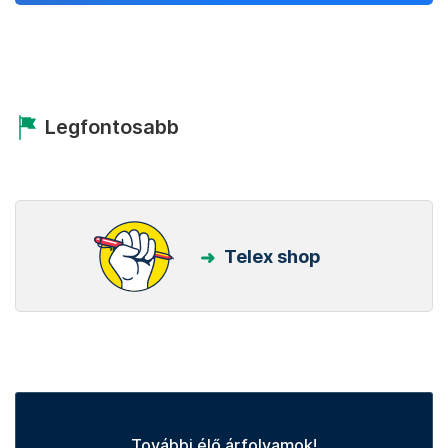
Legfontosabb
Telex shop
További élő árfolyamok!