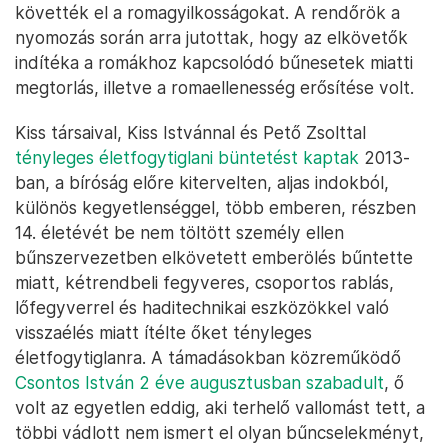
követték el a romagyilkosságokat. A rendőrök a
nyomozás során arra jutottak, hogy az elkövetők
indítéka a romákhoz kapcsolódó bűnesetek miatti
megtorlás, illetve a romaellenesség erősítése volt.
Kiss társaival, Kiss Istvánnal és Pető Zsolttal
tényleges életfogytiglani büntetést kaptak
2013-
ban, a bíróság előre kitervelten, aljas indokból,
különös kegyetlenséggel, több emberen, részben
14. életévét be nem töltött személy ellen
bűnszervezetben elkövetett emberölés bűntette
miatt, kétrendbeli fegyveres, csoportos rablás,
lőfegyverrel és haditechnikai eszközökkel való
visszaélés miatt ítélte őket tényleges
életfogytiglanra. A támadásokban közreműködő
Csontos István 2 éve augusztusban szabadult
, ő
volt az egyetlen eddig, aki terhelő vallomást tett, a
többi vádlott nem ismert el olyan bűncselekményt,