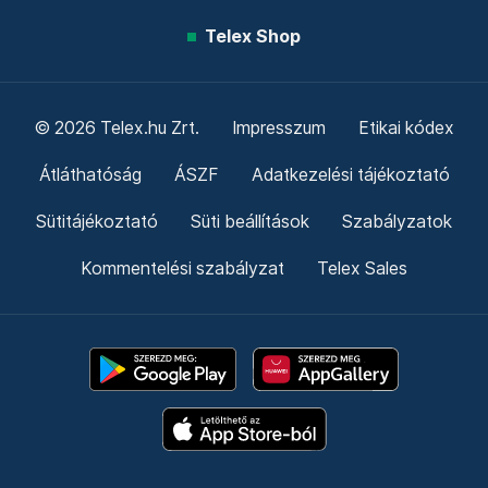
Telex Shop
© 2026 Telex.hu Zrt.
Impresszum
Etikai kódex
Átláthatóság
ÁSZF
Adatkezelési tájékoztató
Sütitájékoztató
Süti beállítások
Szabályzatok
Kommentelési szabályzat
Telex Sales