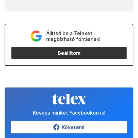
Állítsd be a Telexet
megbízható forrásnak!
Beállítom
Kövess minket Facebookon is!
Követem!