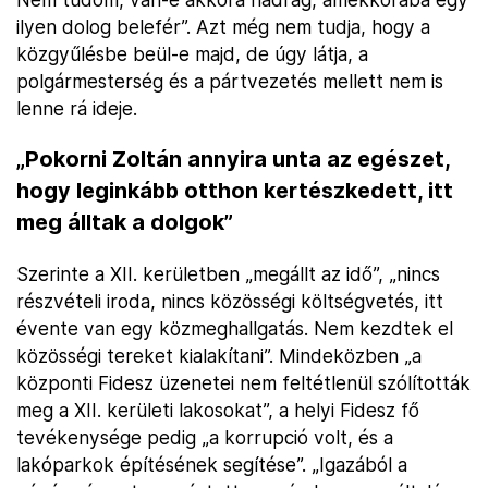
ilyen dolog belefér”. Azt még nem tudja, hogy a
közgyűlésbe beül-e majd, de úgy látja, a
polgármesterség és a pártvezetés mellett nem is
lenne rá ideje.
„Pokorni Zoltán annyira unta az egészet,
hogy leginkább otthon kertészkedett, itt
meg álltak a dolgok”
Szerinte a XII. kerületben „megállt az idő”, „nincs
részvételi iroda, nincs közösségi költségvetés, itt
évente van egy közmeghallgatás. Nem kezdtek el
közösségi tereket kialakítani”. Mindeközben „a
központi Fidesz üzenetei nem feltétlenül szólították
meg a XII. kerületi lakosokat”, a helyi Fidesz fő
tevékenysége pedig „a korrupció volt, és a
lakóparkok építésének segítése”. „Igazából a