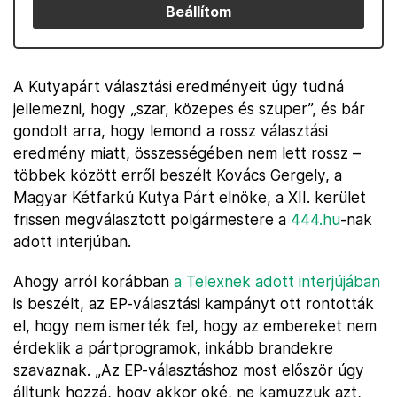
Beállítom
A Kutyapárt választási eredményeit úgy tudná
jellemezni, hogy „szar, közepes és szuper”, és bár
gondolt arra, hogy lemond a rossz választási
eredmény miatt, összességében nem lett rossz –
többek között erről beszélt Kovács Gergely, a
Magyar Kétfarkú Kutya Párt elnöke, a XII. kerület
frissen megválasztott polgármestere a
444.hu
-nak
adott interjúban.
Ahogy arról korábban
a Telexnek adott interjújában
is beszélt, az EP-választási kampányt ott rontották
el, hogy nem ismerték fel, hogy az embereket nem
érdeklik a pártprogramok, inkább brandekre
szavaznak. „Az EP-választáshoz most először úgy
álltunk hozzá, hogy akkor oké, ne kamuzzuk azt,