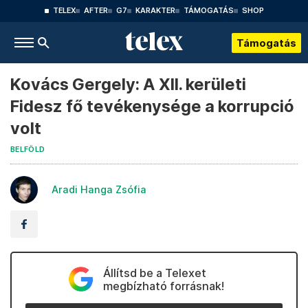
TELEX
AFTER
G7
KARAKTER
TÁMOGATÁS
SHOP
Támogatás
Kovács Gergely: A XII. kerületi
Fidesz fő tevékenysége a korrupció
volt
BELFÖLD
Aradi Hanga Zsófia
Állítsd be a Telexet
megbízható forrásnak!