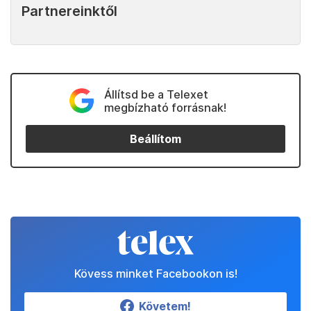
Partnereinktől
Állítsd be a Telexet
megbízható forrásnak!
Beállítom
Kövess minket Facebookon is!
Követem!