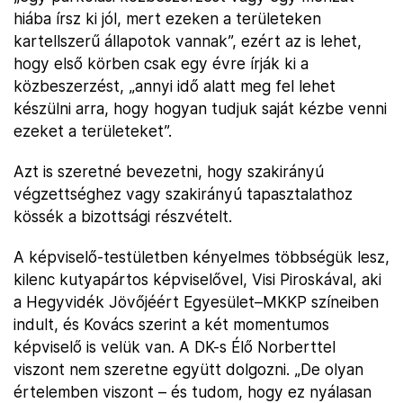
hiába írsz ki jól, mert ezeken a területeken
kartellszerű állapotok vannak”, ezért az is lehet,
hogy első körben csak egy évre írják ki a
közbeszerzést, „annyi idő alatt meg fel lehet
készülni arra, hogy hogyan tudjuk saját kézbe venni
ezeket a területeket”.
Azt is szeretné bevezetni, hogy szakirányú
végzettséghez vagy szakirányú tapasztalathoz
kössék a bizottsági részvételt.
A képviselő-testületben kényelmes többségük lesz,
kilenc kutyapártos képviselővel, Visi Piroskával, aki
a Hegyvidék Jövőjéért Egyesület–MKKP színeiben
indult, és Kovács szerint a két momentumos
képviselő is velük van. A DK-s Élő Norberttel
viszont nem szeretne együtt dolgozni. „De olyan
értelemben viszont – és tudom, hogy ez nyálasan