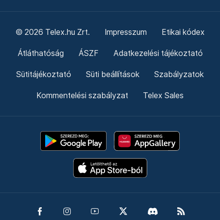
© 2026 Telex.hu Zrt.
Impresszum
Etikai kódex
Átláthatóság
ÁSZF
Adatkezelési tájékoztató
Sütitájékoztató
Süti beállítások
Szabályzatok
Kommentelési szabályzat
Telex Sales