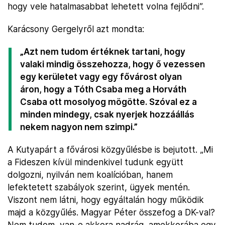
hogy vele hatalmasabbat lehetett volna fejlődni”.
Karácsony Gergelyről azt mondta:
„Azt nem tudom értéknek tartani, hogy
valaki mindig összehozza, hogy ő vezessen
egy kerületet vagy egy fővárost olyan
áron, hogy a Tóth Csaba meg a Horváth
Csaba ott mosolyog mögötte. Szóval ez a
minden mindegy, csak nyerjek hozzáállás
nekem nagyon nem szimpi.”
A Kutyapárt a fővárosi közgyűlésbe is bejutott. „Mi
a Fideszen kívül mindenkivel tudunk együtt
dolgozni, nyilván nem koalícióban, hanem
lefektetett szabályok szerint, ügyek mentén.
Viszont nem látni, hogy egyáltalán hogy működik
majd a közgyűlés. Magyar Péter összefog a DK-val?
Nem tudom, van-e akkora nadrág, amekkorába egy