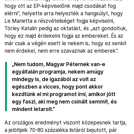
hogy ott az EP-képviselőnk majd csodákat fog
elérni”, helyette arra helyezték a hangsúlyt, hogy
Le Marietta a részvételiséget fogja képviselni,
Törley Katalin pedig az oktatást, és „azt gondoltuk,
hogy ez majd érdekelni fogja az embereket. És az
már csak a végén esett le nekem is, hogy ez senkit
nem érdekel, nem erre szavaznak az emberek”.
„Nem tudom, Magyar Péternek van-e
egyáltalán programja, nekem amúgy
mindegy is, de igazából az volt az
egészben a vicces, hogy pont akkor
kezdtünk el mi programot írni, amikor jött
egy faszi, aki meg nem csinált semmit, és
mindent letarolt.”
Az országos eredményt viszont közepesnek tartja,
a jelöltjeik 70-80 százaléka listáról bejutott, pár