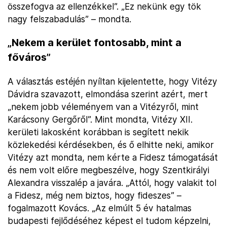
összefogva az ellenzékkel”. „Ez nekünk egy tök
nagy felszabadulás” – mondta.
„Nekem a kerület fontosabb, mint a
főváros”
A választás estéjén nyíltan kijelentette, hogy Vitézy
Dávidra szavazott, elmondása szerint azért, mert
„nekem jobb véleményem van a Vitézyről, mint
Karácsony Gergőről”. Mint mondta, Vitézy XII.
kerületi lakosként korábban is segített nekik
közlekedési kérdésekben, és ő elhitte neki, amikor
Vitézy azt mondta, nem kérte a Fidesz támogatását
és nem volt előre megbeszélve, hogy Szentkirályi
Alexandra visszalép a javára. „Attól, hogy valakit tol
a Fidesz, még nem biztos, hogy fideszes” –
fogalmazott Kovács. „Az elmúlt 5 év hatalmas
budapesti fejlődéséhez képest el tudom képzelni,