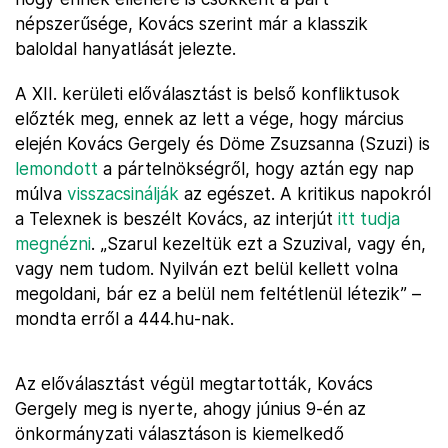
népszerűsége, Kovács szerint már a klasszik
baloldal hanyatlását jelezte.
A XII. kerületi előválasztást is belső konfliktusok
előzték meg, ennek az lett a vége, hogy március
elején Kovács Gergely és Döme Zsuzsanna (Szuzi) is
lemondott
a pártelnökségről, hogy aztán egy nap
múlva
visszacsinálják
az egészet. A kritikus napokról
a Telexnek is beszélt Kovács, az interjút
itt tudja
megnézni
. „Szarul kezeltük ezt a Szuzival, vagy én,
vagy nem tudom. Nyilván ezt belül kellett volna
megoldani, bár ez a belül nem feltétlenül létezik” –
mondta erről a 444.hu-nak.
Az előválasztást végül megtartották, Kovács
Gergely meg is nyerte, ahogy június 9-én az
önkormányzati választáson is kiemelkedő