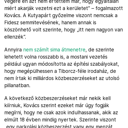
végére én azt nem értettem már, hogy egyáltalán
miért akarják vezetni ezt a kerületet” – fogalmazott
Kovács. A Kutyapárt győzelme viszont nemcsak a
Fidesz semmitevésének, hanem annak is
köszönhető volt szerinte, hogy „itt nem nagyon van
ellenzék”.
Annyira
nem számít sima átmenetre
, de szerinte
lehetett volna rosszabb is, a mostani vezetés
például ugyan módosította az építési szabályokat,
hogy megépülhessen a Tiborcz-féle irodaház, de
nem írtak ki milliárdos közbeszerzéseket az utolsó
pillanatban.
A következő közbeszerzéseket már nekik kell
kiírniuk, Kovács szerint ezeket már úgy fogják
megírni, hogy ne csak azok indulhassanak, akik az
elmúlt 18 évben mindig nyertek. Szerinte viszont
„egy parkolási közbeszerzést vagy egy menzát