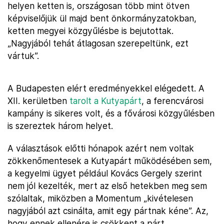
helyen ketten is, országosan több mint ötven
képviselőjük ül majd bent önkormányzatokban,
ketten megyei közgyűlésbe is bejutottak.
„Nagyjából tehát átlagosan szerepeltünk, ezt
vártuk”.
A Budapesten elért eredményekkel elégedett. A
XII. kerületben
tarolt a Kutyapárt
, a ferencvárosi
kampány is sikeres volt, és a fővárosi közgyűlésben
is szereztek három helyet.
A választások előtti hónapok azért nem voltak
zökkenőmentesek a Kutyapárt működésében sem,
a kegyelmi ügyet például Kovács Gergely szerint
nem jól kezelték, mert az első hetekben meg sem
szólaltak, miközben a Momentum „kivételesen
nagyjából azt csinálta, amit egy pártnak kéne”. Az,
hogy ennek ellenére is csökkent a párt