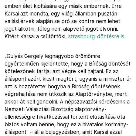
emberi élet kioltására egy másik embernek. Erre
Karsai azt mondta, egy világi államban pusztán
vallási érvek alapján se pró se kontra nem lehet
jogot alkotni, főleg nem alapvető jogot elvonni.
Kitért Karsai a csütörtöki,
strasbourgi döntésre is
.
„Gulyás Gergely legnagyobb örömömre
egyértelműen kijelentette, hogy a Bíróság döntését
kötelezőnek tartja, azt végre kell hajtani. Ez az
álláspont azért kicsit megtört, ugyanis a miniszter úr
azt is hozzátette: hogyha a Bíróság döntésének
végrehajtása nem ütközik az Alaptörvénybe, mert
akkor át kell gondolni. A népszavazási kérdéseink a
Nemzeti Választási Bizottság alaptörvény-
ellenességre hivatkozással történt elutasítása óta
biztos voltam benne, hogy ez a hivatalos kormány-
álláspont” – áll a bejegyzésben, amit Karsai azzal