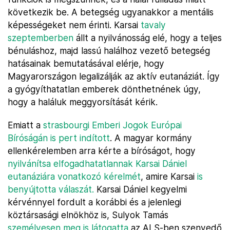
következik be. A betegség ugyanakkor a mentális
képességeket nem érinti. Karsai
tavaly
szeptemberben
állt a nyilvánosság elé, hogy a teljes
bénuláshoz, majd lassú halálhoz vezető betegség
hatásainak bemutatásával elérje, hogy
Magyarországon legalizálják az aktív eutanáziát. Így
a gyógyíthatatlan emberek dönthetnének úgy,
hogy a haláluk meggyorsítását kérik.
Emiatt a
strasbourgi Emberi Jogok Európai
Bíróságán is pert indított
. A magyar kormány
ellenkérelemben arra kérte a bíróságot, hogy
nyilvánítsa elfogadhatatlannak Karsai Dániel
eutanáziára vonatkozó kérelmét
, amire Karsai
is
benyújtotta válaszát.
Karsai Dániel kegyelmi
kérvénnyel fordult a korábbi és a jelenlegi
köztársasági elnökhöz is, Sulyok Tamás
személyesen meg is látogatta
az ALS-ben szenvedő