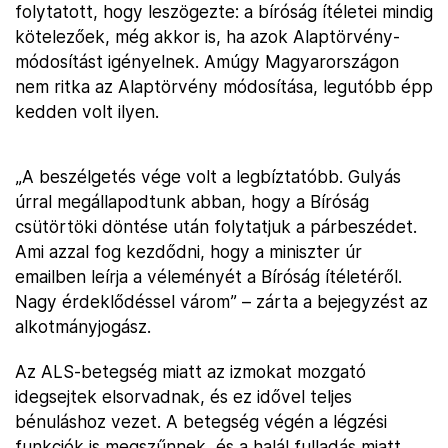
folytatott, hogy leszögezte: a bíróság ítéletei mindig
kötelezőek, még akkor is, ha azok Alaptörvény-
módosítást igényelnek. Amúgy Magyarországon
nem ritka az Alaptörvény módosítása, legutóbb épp
kedden volt ilyen.
„A beszélgetés vége volt a legbíztatóbb. Gulyás
úrral megállapodtunk abban, hogy a Bíróság
csütörtöki döntése után folytatjuk a párbeszédet.
Ami azzal fog kezdődni, hogy a miniszter úr
emailben leírja a véleményét a Bíróság ítéletéről.
Nagy érdeklődéssel várom” – zárta a bejegyzést az
alkotmányjogász.
Az ALS-betegség miatt az izmokat mozgató
idegsejtek elsorvadnak, és ez idővel teljes
bénuláshoz vezet. A betegség végén a légzési
funkciók is megszűnnek, és a halál fulladás miatt