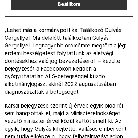
Beállítom
„Lehet más a kormánypolitika: Találkozó Gulyás
Gergellyel. Ma délelőtt találkoztam Gulyás
Gergellyel. Legnagyobb örömömre megtört a jég:
érdemi beszélgetést folytattunk az életvégi
döntésekhez való jog bevezetéséről” – kezdte
bejegyzését a Facebookon kedden a
gyógyíthatatlan ALS-betegséggel küzdő
alkotmányjogász, akinél 2022 augusztusában
diagnosztizálták a betegséget.
Karsai bejegyzése szerint új érvek egyik oldalról
sem hangzottak el, majd a Miniszterelnökséget
vezető miniszter érvei közül kettőt emelt ki. Az
egyik, hogy Gulyás kifejtette, vallásos emberként
nem tudja elképzelni, hogy felhatalmazást adjon