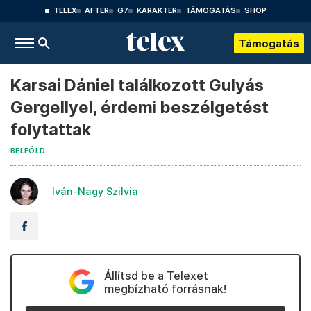
TELEX
AFTER
G7
KARAKTER
TÁMOGATÁS
SHOP
Támogatás
Karsai Dániel találkozott Gulyás
Gergellyel, érdemi beszélgetést
folytattak
BELFÖLD
Iván-Nagy Szilvia
Állítsd be a Telexet
megbízható forrásnak!