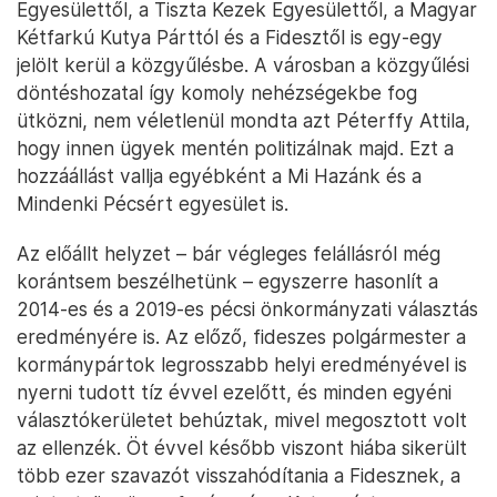
Egyesülettől, a Tiszta Kezek Egyesülettől, a Magyar
Kétfarkú Kutya Párttól és a Fidesztől is egy-egy
jelölt kerül a közgyűlésbe. A városban a közgyűlési
döntéshozatal így komoly nehézségekbe fog
ütközni, nem véletlenül mondta azt Péterffy Attila,
hogy innen ügyek mentén politizálnak majd. Ezt a
hozzáállást vallja egyébként a Mi Hazánk és a
Mindenki Pécsért egyesület is.
Az előállt helyzet – bár végleges felállásról még
korántsem beszélhetünk – egyszerre hasonlít a
2014-es és a 2019-es pécsi önkormányzati választás
eredményére is. Az előző, fideszes polgármester a
kormánypártok legrosszabb helyi eredményével is
nyerni tudott tíz évvel ezelőtt, és minden egyéni
választókerületet behúztak, mivel megosztott volt
az ellenzék. Öt évvel később viszont hiába sikerült
több ezer szavazót visszahódítania a Fidesznek, a