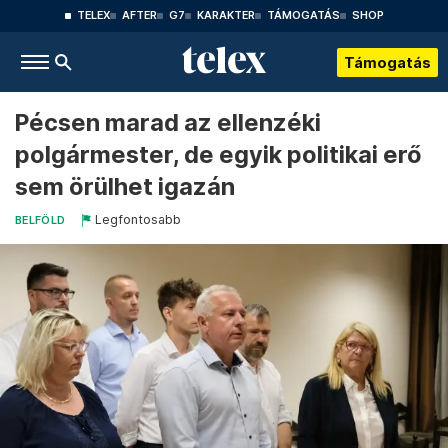
TELEX
AFTER
G7
KARAKTER
TÁMOGATÁS
SHOP
Támogatás
Pécsen marad az ellenzéki
polgármester, de egyik politikai erő
sem örülhet igazán
Legfontosabb
BELFÖLD