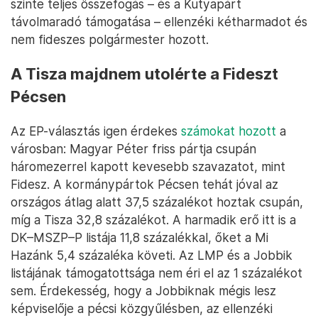
szinte teljes összefogás – és a Kutyapárt
távolmaradó támogatása – ellenzéki kétharmadot és
nem fideszes polgármester hozott.
A Tisza majdnem utolérte a Fideszt
Pécsen
Az EP-választás igen érdekes
számokat hozott
a
városban: Magyar Péter friss pártja csupán
háromezerrel kapott kevesebb szavazatot, mint
Fidesz. A kormánypártok Pécsen tehát jóval az
országos átlag alatt 37,5 százalékot hoztak csupán,
míg a Tisza 32,8 százalékot. A harmadik erő itt is a
DK–MSZP–P listája 11,8 százalékkal, őket a Mi
Hazánk 5,4 százaléka követi. Az LMP és a Jobbik
listájának támogatottsága nem éri el az 1 százalékot
sem. Érdekesség, hogy a Jobbiknak mégis lesz
képviselője a pécsi közgyűlésben, az ellenzéki