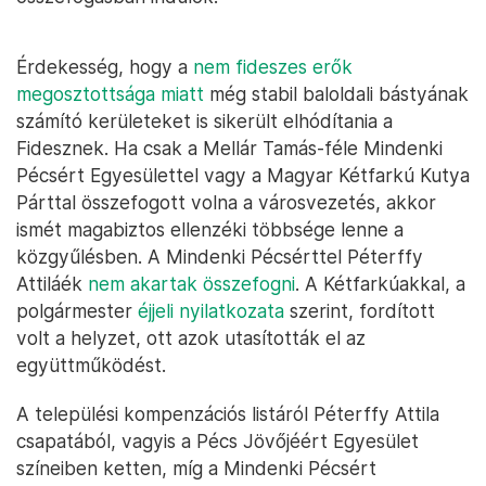
Érdekesség, hogy a
nem fideszes erők
megosztottsága miatt
még stabil baloldali bástyának
számító kerületeket is sikerült elhódítania a
Fidesznek. Ha csak a Mellár Tamás-féle Mindenki
Pécsért Egyesülettel vagy a Magyar Kétfarkú Kutya
Párttal összefogott volna a városvezetés, akkor
ismét magabiztos ellenzéki többsége lenne a
közgyűlésben. A Mindenki Pécsérttel Péterffy
Attiláék
nem akartak összefogni
. A Kétfarkúakkal, a
polgármester
éjjeli nyilatkozata
szerint, fordított
volt a helyzet, ott azok utasították el az
együttműködést.
A települési kompenzációs listáról Péterffy Attila
csapatából, vagyis a Pécs Jövőjéért Egyesület
színeiben ketten, míg a Mindenki Pécsért