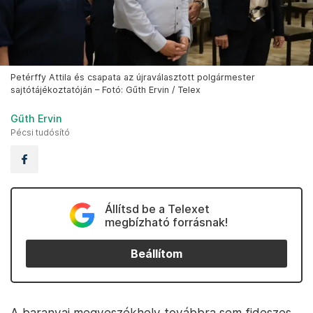
Petérffy Attila és csapata az újraválasztott polgármester
sajtótájékoztatóján – Fotó: Gűth Ervin / Telex
Gűth Ervin
Pécsi tudósító
Állítsd be a Telexet
megbízható forrásnak!
Beállítom
A baranyai megyeszékhely továbbra sem fideszes