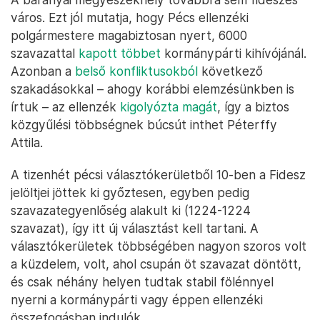
város. Ezt jól mutatja, hogy Pécs ellenzéki
polgármestere magabiztosan nyert, 6000
szavazattal
kapott többet
kormánypárti kihívójánál.
Azonban a
belső konfliktusokból
következő
szakadásokkal – ahogy korábbi elemzésünkben is
írtuk – az ellenzék
kigolyózta magát
, így a biztos
közgyűlési többségnek búcsút inthet Péterffy
Attila.
A tizenhét pécsi választókerületből 10-ben a Fidesz
jelöltjei jöttek ki győztesen, egyben pedig
szavazategyenlőség alakult ki (1224-1224
szavazat), így itt új választást kell tartani. A
választókerületek többségében nagyon szoros volt
a küzdelem, volt, ahol csupán öt szavazat döntött,
és csak néhány helyen tudtak stabil fölénnyel
nyerni a kormánypárti vagy éppen ellenzéki
összefogásban indulók.