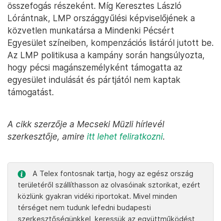
összefogás részeként. Míg Keresztes László
Lórántnak, LMP országgyűlési képviselőjének a
közvetlen munkatársa a Mindenki Pécsért
Egyesület színeiben, kompenzációs listáról jutott be.
Az LMP politikusa a kampány során hangsúlyozta,
hogy pécsi magánszemélyként támogatta az
egyesület indulását és pártjától nem kaptak
támogatást.
A cikk szerzője a Mecseki Müzli hírlevél
szerkesztője, amire
itt lehet feliratkozni
.
A Telex fontosnak tartja, hogy az egész ország
területéről szállíthasson az olvasóinak sztorikat, ezért
közlünk gyakran vidéki riportokat. Mivel minden
térséget nem tudunk lefedni budapesti
szerkesztőségünkkel, keressük az együttműködést