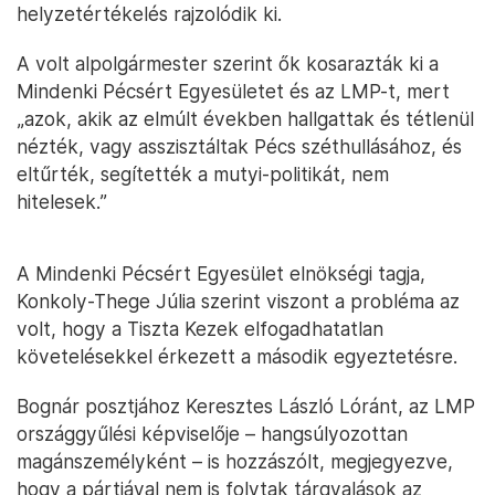
helyzetértékelés rajzolódik ki.
A volt alpolgármester szerint ők kosarazták ki a
Mindenki Pécsért Egyesületet és az LMP-t, mert
„azok, akik az elmúlt években hallgattak és tétlenül
nézték, vagy asszisztáltak Pécs széthullásához, és
eltűrték, segítették a mutyi-politikát, nem
hitelesek.”
A Mindenki Pécsért Egyesület elnökségi tagja,
Konkoly-Thege Júlia szerint viszont a probléma az
volt, hogy a Tiszta Kezek elfogadhatatlan
követelésekkel érkezett a második egyeztetésre.
Bognár posztjához Keresztes László Lóránt, az LMP
országgyűlési képviselője – hangsúlyozottan
magánszemélyként – is hozzászólt, megjegyezve,
hogy a pártjával nem is folytak tárgyalások az