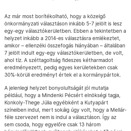
Az már most borítékolható, hogy a közelgő
önkormányzati választáson inkább 5-7 jelölt is lesz
egy-egy választókerületben. Ebben a tekintetben a
helyzet inkább a 2014-es választásra emlékeztet,
amikor – ellenzéki összefogás hiányában – általában
7 jelölt indult egy-egy választókerületben, de volt,
ahol tíz. A széttagoltság fideszes kétharmadot
eredményezett, pedig egyes kerületekben csak
30%-körüli eredményt értek el a kormánypártok.
A jelenlegi helyzet bonyolultságát jól mutatja
például, hogy a Mindenki Pécsért elnökségi tagja,
Konkoly-Thege Júlia egyébként a Kutyapárt
színeiben indul, mert sokáig úgy volt, hogy a Mellár-
féle szervezet nem is indul a választáson. Így az
sem csoda, hogy egyelőre csak 13 három