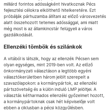
milliárd forintos adósságként hivatkoznak Pécs
fejlesztési célokra elkölthető hitelkeretére. Ezt
próbálják párhuzamba állítani az előző városvezetés
alatt összehozott tetemes adóssággal, ami miatt
még most is az államkincstár felügyeli a város
gazdálkodását.
Ellenzéki tömbök és szilánkok
A vitából is látszik, hogy az ellenzék Pécsen sem
olyan egységes, mint 2019-ben volt. Az előző
önkormányzati választáson a legtöbb egyéni
választókerületben három jelölt szerepelt a
szavazólapokon: a kormánypártok, az ellenzéki
pártszövetség és a külön induló LMP jelöltjei. A
választás kétharmados ellenzéki győzelmet hozott,
a kormánypártoknak csak hét képviselője volt
ebben a ciklusban a pécsi közgyűlésben.