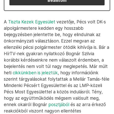
Beállítom
A
Tiszta Kezek Egyesület
vezetője, Pécs volt DK-s
alpolgármestere kedden egy hosszabb
bejegyzésben jelentette be, hogy elindulnak az
önkormányzati választáson. Ezzel megvan az
ellenzéki pécsi polgármester ötödik kihívója is. Bár a
HírTV-nek gyakran nyilatkozó Bognár Szilvia
korábbi kérdéseinkre nem válaszolt érdemben, a
bejelentés nem volt túl nagy meglepetés. Már múlt
heti
cikkünkben is jeleztük
, hogy információink
szerint tárgyalásokat folytattak a Mellár Tamás-féle
Mindenki Pécsért Egyesülettel és az LMP-közeli
Pécs Most Egyesülettel a közös indulásról. Tény,
hogy az együttműködés mégsem valósult meg,
ennek okairól Bognár
posztjából
és az arra érkező
reakciókból viszont nagyon ellentétes