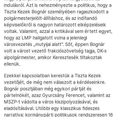
indulásról. Azt is nehezményezte a politikus, hogy a
Tiszta Kezek Bognár személyében ragaszkodott a
polgármesterjelölt-állításhoz, és az indítandó
képviselőkről is nagyon határozott elképzeléseik
voltak. Valamint, azzal a kritikával sem értett egyet,
hogy az LMP hallgatott volna a jelenlegi
városvezetés „mutyijai alatt”. Sőt, éppen Bognár
volt a várost vezető frakciószövetség tagja, DK-s
alpolgármester, amikor Keresztesék tiltakoztak
ellenük.
Ezekkel kapcsolatban kerestük a Tiszta Kezek
vezetőjét, de még nem válaszolt a kérdéseinkre.
Bognár posztjában még egykori pártját és
pártelnökét, azaz Gyurcsány Ferencet, valamint az
MSZP-t vádolta a város kiszipolyozásával, és
eladósításával. Utóbbi egy klasszikus fideszes
narratíva: kormánypárti politikusok rendszeresen 16