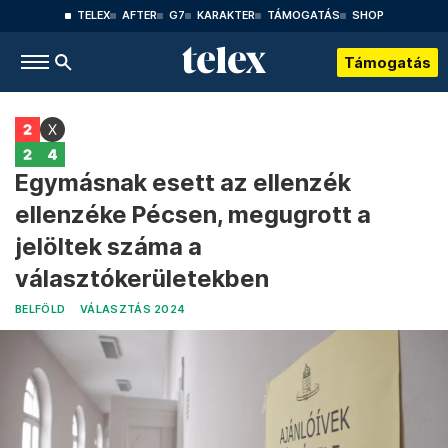
TELEX
AFTER
G7
KARAKTER
TÁMOGATÁS
SHOP
Támogatás
Egymásnak esett az ellenzék
ellenzéke Pécsen, megugrott a
jelöltek száma a
választókerületekben
BELFÖLD
VÁLASZTÁS 2024