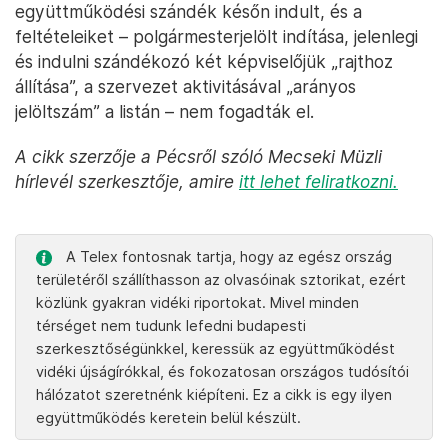
együttműködési szándék későn indult, és a
feltételeiket – polgármesterjelölt indítása, jelenlegi
és indulni szándékozó két képviselőjük „rajthoz
állítása”, a szervezet aktivitásával „arányos
jelöltszám” a listán – nem fogadták el.
A cikk szerzője a Pécsről szóló Mecseki Müzli
hírlevél szerkesztője, amire
itt lehet feliratkozni.
A Telex fontosnak tartja, hogy az egész ország
területéről szállíthasson az olvasóinak sztorikat, ezért
közlünk gyakran vidéki riportokat. Mivel minden
térséget nem tudunk lefedni budapesti
szerkesztőségünkkel, keressük az együttműködést
vidéki újságírókkal, és fokozatosan országos tudósítói
hálózatot szeretnénk kiépíteni. Ez a cikk is egy ilyen
együttműködés keretein belül készült.