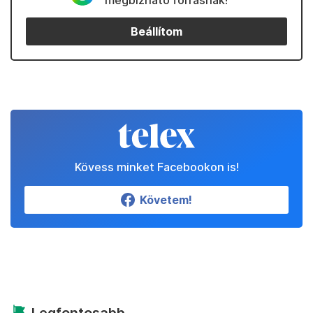
megbízható forrásnak!
Beállítom
Kövess minket Facebookon is!
Követem!