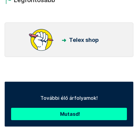
Legfontosabb
Telex shop
További élő árfolyamok!
Mutasd!