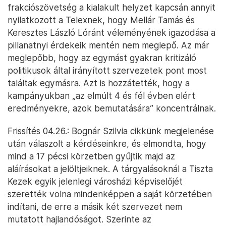
frakciószövetség a kialakult helyzet kapcsán annyit
nyilatkozott a Telexnek, hogy Mellár Tamás és
Keresztes László Lóránt véleményének igazodása a
pillanatnyi érdekeik mentén nem meglepő. Az már
meglepőbb, hogy az egymást gyakran kritizáló
politikusok által irányított szervezetek pont most
találtak egymásra. Azt is hozzátették, hogy a
kampányukban „az elmúlt 4 és fél évben elért
eredményekre, azok bemutatására” koncentrálnak.
Frissítés 04.26.: Bognár Szilvia cikkünk megjelenése
után válaszolt a kérdéseinkre, és elmondta, hogy
mind a 17 pécsi körzetben gyűjtik majd az
aláírásokat a jelöltjeiknek. A tárgyalásoknál a Tiszta
Kezek egyik jelenlegi városházi képviselőjét
szerették volna mindenképpen a saját körzetében
indítani, de erre a másik két szervezet nem
mutatott hajlandóságot. Szerinte az