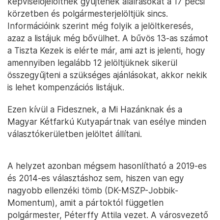
képviselőjelöltnek gyűjtenek aláírásokat a 17 pécsi
körzetben és polgármesterjelöltjük sincs.
Információink szerint még folyik a jelöltkeresés,
azaz a listájuk még bővülhet. A bűvös 13-as számot
a Tiszta Kezek is elérte már, ami azt is jelenti, hogy
amennyiben legalább 12 jelöltjüknek sikerül
összegyűjteni a szükséges ajánlásokat, akkor nekik
is lehet kompenzációs listájuk.
Ezen kívül a Fidesznek, a Mi Hazánknak és a
Magyar Kétfarkú Kutyapártnak van esélye minden
választókerületben jelöltet állítani.
A helyzet azonban mégsem hasonlítható a 2019-es
és 2014-es választáshoz sem, hiszen van egy
nagyobb ellenzéki tömb (DK-MSZP-Jobbik-
Momentum), amit a pártoktól független
polgármester, Péterffy Attila vezet. A városvezető