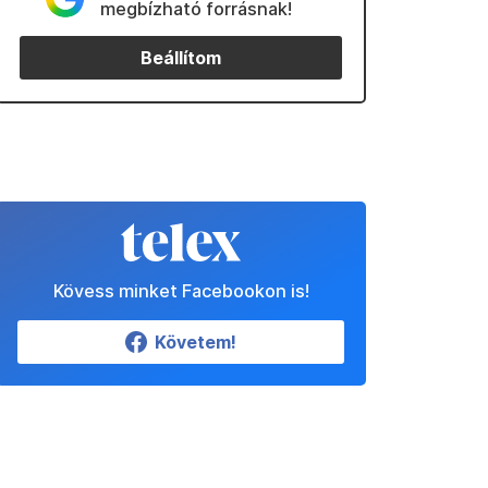
megbízható forrásnak!
Beállítom
Kövess minket Facebookon is!
Követem!