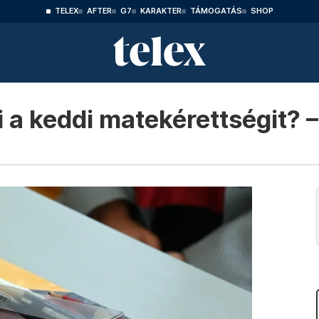
TELEX
AFTER
G7
KARAKTER
TÁMOGATÁS
SHOP
a keddi matekérettségit? – 