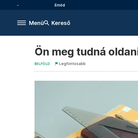
Emőd
Menü
Kereső
Ön meg tudná oldani 
Legfontosabb
BELFÖLD