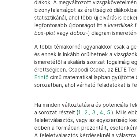
diákok. A megváltozott vizsgakövetelmén
bizonytalanságot az érettségiző diákokban
statisztikánál, ahol több új elvárás is beke
legfontosabb újdonságot itt a
kvartilisek
f
box-plot
vagy
doboz-
) diagram ismeretén
A többi témakörnél ugyanakkor csak a ge
és ennek is inkább örülhetnek a vizsgázók
ismeretétől a skaláris szorzat fogalmáig 
érettségiben. Csapodi Csaba, az ELTE Te
Érintő
című matematikai lapban gyűjtötte 
sorozatban, ahol várható feladatokat is fel
Ha minden változtatásra és potenciális fel
a sorozat részeit (
1.
,
2.
,
3.
,
4.
,
5.
). Mi is e
feleletválasztós, vagy az egyszerűség ked
ebben a formában prezentált, esetenként 
A feleletválasztós kérdéseknél a válaszra 