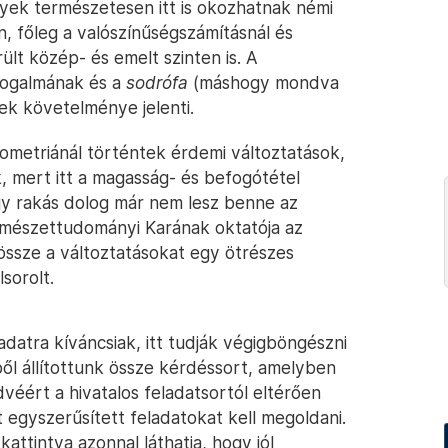
yek természetesen itt is okozhatnak némi
, főleg a valószínűségszámításnál és
rült közép- és emelt szinten is. A
ogalmának és a
sodrófa
(máshogy mondva
ek követelménye jelenti.
ometriánál történtek érdemi változtatások,
, mert itt a magasság- és befogótétel
egy rakás dolog már nem lesz benne az
rmészettudományi Karának oktatója az
össze a változtatásokat egy ötrészes
sorolt.
adatra kíváncsiak, itt tudják végigböngészni
bből állítottunk össze kérdéssort, amelyben
véért a hivatalos feladatsortól eltérően
egyszerűsített feladatokat kell megoldani.
kattintva azonnal láthatja, hogy jól