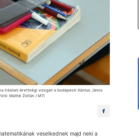
 írásbeli érettségi vizsgán a budapesti Xántus János
otó: Máthé Zoltán / MTI
matematikának veselkednek majd neki a