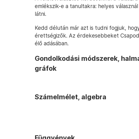
emlékszik-e a tanultakra: helyes válasznál
látni.
Kedd délután már azt is tudni fogjuk, hog
érettségizők. Az érdekesebbeket Csapodi
élő adásában.
Gondolkodási módszerek, halmaz
gráfok
Számelmélet, algebra
Függvények