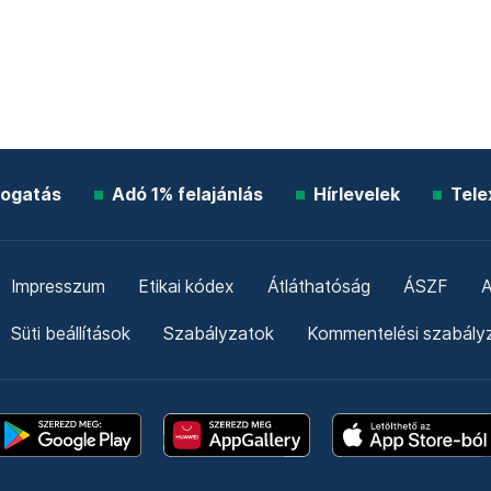
ogatás
Adó 1% felajánlás
Hírlevelek
Tele
Impresszum
Etikai kódex
Átláthatóság
ÁSZF
A
Süti beállítások
Szabályzatok
Kommentelési szabály