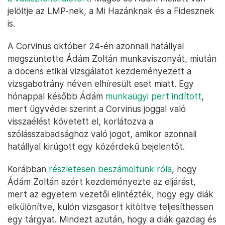
jelöltje az LMP-nek, a Mi Hazánknak és a Fidesznek
is.
A Corvinus október 24-én azonnali hatállyal
megszüntette Ádám Zoltán munkaviszonyát, miután
a docens etikai vizsgálatot kezdeményezett a
vizsgabotrány néven elhíresült eset miatt. Egy
hónappal később Ádám
munkaügyi pert indított
,
mert ügyvédei szerint a Corvinus joggal való
visszaélést követett el, korlátozva a
szólásszabadsághoz való jogot, amikor azonnali
hatállyal kirúgott egy közérdekű bejelentőt.
Korábban
részletesen beszámoltunk róla
, hogy
Ádám Zoltán azért kezdeményezte az eljárást,
mert az egyetem vezetői elintézték, hogy egy diák
elkülönítve, külön vizsgasort kitöltve teljesíthessen
egy tárgyat. Mindezt azután, hogy a diák gazdag és