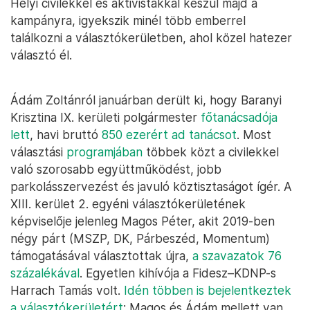
Helyi civilekkel és aktivistákkal készül majd a
kampányra, igyekszik minél több emberrel
találkozni a választókerületben, ahol közel hatezer
választó él.
Ádám Zoltánról januárban derült ki, hogy Baranyi
Krisztina IX. kerületi polgármester
főtanácsadója
lett
, havi bruttó
850 ezerért ad tanácsot
. Most
választási
programjában
többek közt a civilekkel
való szorosabb együttműködést, jobb
parkolásszervezést és javuló köztisztaságot ígér. A
XIII. kerület 2. egyéni választókerületének
képviselője jelenleg Magos Péter, akit 2019-ben
négy párt (MSZP, DK, Párbeszéd, Momentum)
támogatásával választottak újra,
a szavazatok 76
százalékával
. Egyetlen kihívója a Fidesz–KDNP-s
Harrach Tamás volt.
Idén többen is bejelentkeztek
a választókerületért
: Magos és Ádám mellett van