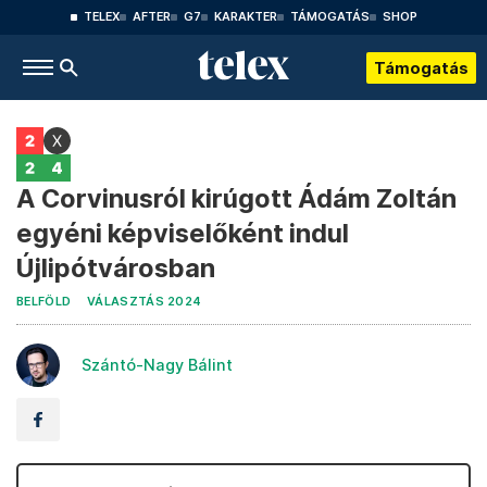
TELEX
AFTER
G7
KARAKTER
TÁMOGATÁS
SHOP
Támogatás
A Corvinusról kirúgott Ádám Zoltán
egyéni képviselőként indul
Újlipótvárosban
BELFÖLD
VÁLASZTÁS 2024
Szántó-Nagy Bálint