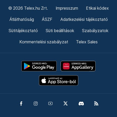
© 2026 Telex.hu Zrt.
Impresszum
Etikai kódex
Átláthatóság
ÁSZF
Adatkezelési tájékoztató
Sütitájékoztató
Süti beállítások
Szabályzatok
Kommentelési szabályzat
Telex Sales