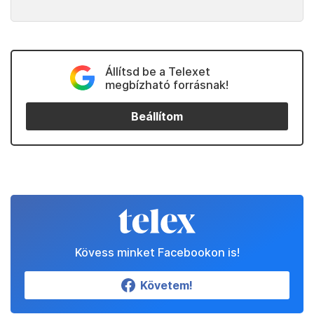
Állítsd be a Telexet
megbízható forrásnak!
Beállítom
Kövess minket Facebookon is!
Követem!