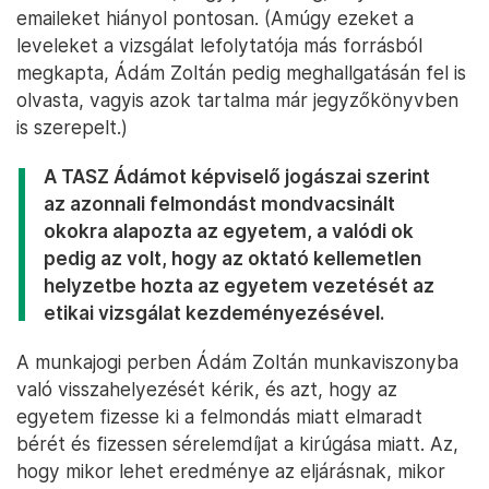
emaileket hiányol pontosan. (Amúgy ezeket a
leveleket a vizsgálat lefolytatója más forrásból
megkapta, Ádám Zoltán pedig meghallgatásán fel is
olvasta, vagyis azok tartalma már jegyzőkönyvben
is szerepelt.)
A TASZ Ádámot képviselő jogászai szerint
az azonnali felmondást mondvacsinált
okokra alapozta az egyetem, a valódi ok
pedig az volt, hogy az oktató kellemetlen
helyzetbe hozta az egyetem vezetését az
etikai vizsgálat kezdeményezésével.
A munkajogi perben Ádám Zoltán munkaviszonyba
való visszahelyezését kérik, és azt, hogy az
egyetem fizesse ki a felmondás miatt elmaradt
bérét és fizessen sérelemdíjat a kirúgása miatt. Az,
hogy mikor lehet eredménye az eljárásnak, mikor