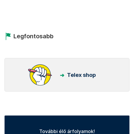
Legfontosabb
Telex shop
További élő árfolyamok!