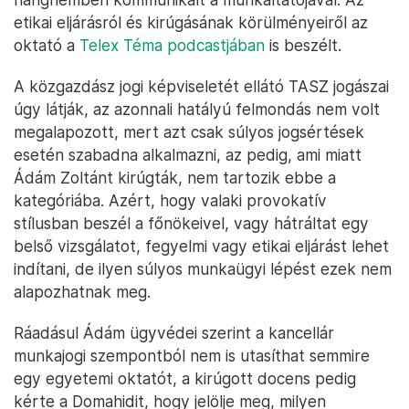
etikai eljárásról és kirúgásának körülményeiről az
oktató a
Telex Téma podcastjában
is beszélt.
A közgazdász jogi képviseletét ellátó TASZ jogászai
úgy látják, az azonnali hatályú felmondás nem volt
megalapozott, mert azt csak súlyos jogsértések
esetén szabadna alkalmazni, az pedig, ami miatt
Ádám Zoltánt kirúgták, nem tartozik ebbe a
kategóriába. Azért, hogy valaki provokatív
stílusban beszél a főnökeivel, vagy hátráltat egy
belső vizsgálatot, fegyelmi vagy etikai eljárást lehet
indítani, de ilyen súlyos munkaügyi lépést ezek nem
alapozhatnak meg.
Ráadásul Ádám ügyvédei szerint a kancellár
munkajogi szempontból nem is utasíthat semmire
egy egyetemi oktatót, a kirúgott docens pedig
kérte a Domahidit, hogy jelölje meg, milyen