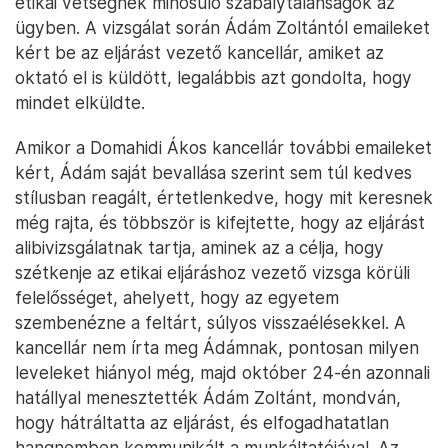
etikai vétségnek minősülő szabálytalanságok az
ügyben. A vizsgálat során Ádám Zoltántól emaileket
kért be az eljárást vezető kancellár, amiket az
oktató el is küldött, legalábbis azt gondolta, hogy
mindet elküldte.
Amikor a Domahidi Ákos kancellár további emaileket
kért, Ádám saját bevallása szerint sem túl kedves
stílusban reagált, értetlenkedve, hogy mit keresnek
még rajta, és többször is kifejtette, hogy az eljárást
alibivizsgálatnak tartja, aminek az a célja, hogy
szétkenje az etikai eljáráshoz vezető vizsga körüli
felelősséget, ahelyett, hogy az egyetem
szembenézne a feltárt, súlyos visszaélésekkel. A
kancellár nem írta meg Ádámnak, pontosan milyen
leveleket hiányol még, majd október 24-én azonnali
hatállyal menesztették Ádám Zoltánt, mondván,
hogy hátráltatta az eljárást, és elfogadhatatlan
hangnemben kommunikált a munkáltatójával. Az