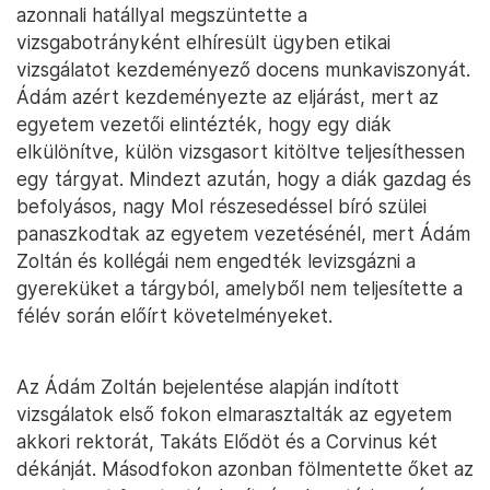
azonnali hatállyal megszüntette a
vizsgabotrányként elhíresült ügyben etikai
vizsgálatot kezdeményező docens munkaviszonyát.
Ádám azért kezdeményezte az eljárást, mert az
egyetem vezetői elintézték, hogy egy diák
elkülönítve, külön vizsgasort kitöltve teljesíthessen
egy tárgyat. Mindezt azután, hogy a diák gazdag és
befolyásos, nagy Mol részesedéssel bíró szülei
panaszkodtak az egyetem vezetésénél, mert Ádám
Zoltán és kollégái nem engedték levizsgázni a
gyereküket a tárgyból, amelyből nem teljesítette a
félév során előírt követelményeket.
Az Ádám Zoltán bejelentése alapján indított
vizsgálatok első fokon elmarasztalták az egyetem
akkori rektorát, Takáts Elődöt és a Corvinus két
dékánját. Másodfokon azonban fölmentette őket az