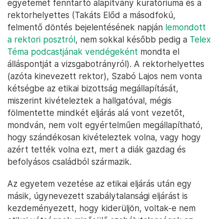
egyetemet fenntartó alapítvány kuratóriuma és a
rektorhelyettes (Takáts Előd a másodfokú,
felmentő döntés bejelentésének napján
lemondott
a rektori posztról
, nem sokkal később pedig a
Telex
Téma podcastjának vendégeként
mondta el
álláspontját a vizsgabotrányról). A rektorhelyettes
(azóta kinevezett rektor), Szabó Lajos nem vonta
kétségbe az etikai bizottság megállapítását,
miszerint kivételeztek a hallgatóval, mégis
fölmentette mindkét eljárás alá vont vezetőt,
mondván, nem volt egyértelműen megállapítható,
hogy szándékosan kivételeztek volna, vagy hogy
azért tették volna ezt, mert a diák gazdag és
befolyásos családból származik.
Az egyetem vezetése az etikai eljárás után egy
másik, úgynevezett szabálytalansági eljárást is
kezdeményezett, hogy kiderüljön, voltak-e nem