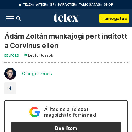
TELEX
AFTER
G7
KARAKTER
TÁMOGATÁS
SHOP
Támogatás
Ádám Zoltán munkajogi pert indított
a Corvinus ellen
Legfontosabb
BELFÖLD
Csurgó Dénes
Állítsd be a Telexet
megbízható forrásnak!
Beállítom