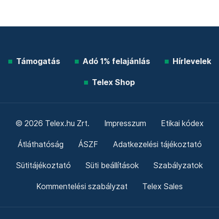
Támogatás
Adó 1% felajánlás
Hírlevelek
Telex Shop
© 2026 Telex.hu Zrt.
Impresszum
Etikai kódex
Átláthatóság
ÁSZF
Adatkezelési tájékoztató
Sütitájékoztató
Süti beállítások
Szabályzatok
Kommentelési szabályzat
Telex Sales