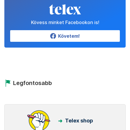
Kövess minket Facebookon is!
Követem!
Legfontosabb
Telex shop