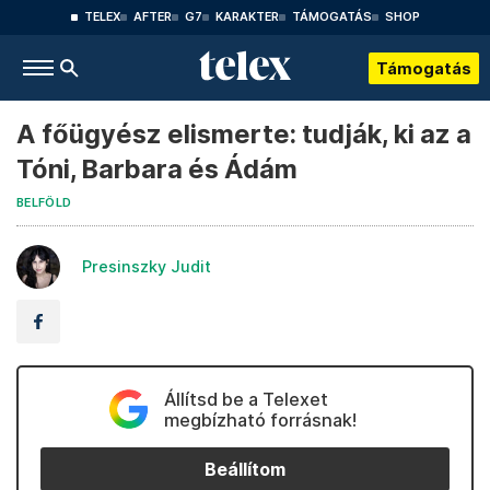
TELEX
AFTER
G7
KARAKTER
TÁMOGATÁS
SHOP
Támogatás
A főügyész elismerte: tudják, ki az a
Tóni, Barbara és Ádám
BELFÖLD
Presinszky Judit
Állítsd be a Telexet
megbízható forrásnak!
Beállítom