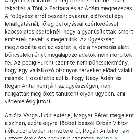
A nyomozati iratokba végül nem került be, kiket
takarhat a Tóni, a Barbara és az Ádám megnevezés.
A főügyész arról beszélt: gyakran előfordul egy
lehallgatásnál, főleg befolyással üzérkedéssel
kapcsolatos eseteknél, hogy a gyanúsítottak ismert
emberek neveit is megemlítik. Az ügyészség
megvizsgálta ezt az esetet is, de a nyomozás alatt
bűncselekményt megalapozó adatok nem merültek
fel. Az pedig Fürcht szerinte nem bűncselekmény,
hogy egy vállalkozó bizonyos terveket előad valaki
másnak. Hozzátette azt is, hogy Nagy Ádám és
Rogán Antal nem járt az ügyészségen, nem
hallgatták meg őket tanúként olyan ügyben, ami
vádemelésig jutott.
Amióta Varga Judit exférje, Magyar Péter megjelent
a színen, azóta egyre többet beszél Orbán Viktor
nélkülözhetetlen miniszteréről, Rogán Antalról, aki
viszont évek óta nagyon is szeretne
inkább a