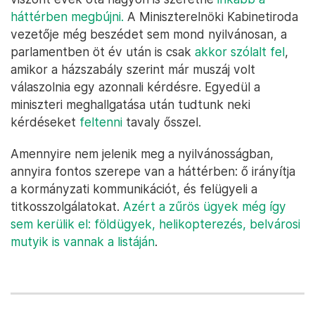
háttérben megbújni.
A Miniszterelnöki Kabinetiroda
vezetője még beszédet sem mond nyilvánosan, a
parlamentben öt év után is csak
akkor szólalt fel
,
amikor a házszabály szerint már muszáj volt
válaszolnia egy azonnali kérdésre. Egyedül a
miniszteri meghallgatása után tudtunk neki
kérdéseket
feltenni
tavaly ősszel.
Amennyire nem jelenik meg a nyilvánosságban,
annyira fontos szerepe van a háttérben: ő irányítja
a kormányzati kommunikációt, és felügyeli a
titkosszolgálatokat.
Azért a zűrös ügyek még így
sem kerülik el: földügyek, helikopterezés, belvárosi
mutyik is vannak a listáján
.