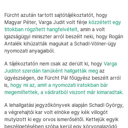
Fürcht azután tartott sajtótájékoztatót, hogy
Magyar Péter, Varga Judit volt férje
közzétett egy
titokban rögzített hangfelvételt,
amin a volt
igazságügyi miniszter arról beszélt neki, hogy Rogán
Antalék kihúzatták magukat a Schadl-Völner-ügy
nyomozati anyagaiból.
A tájékoztatón nem csak az derült ki, hogy
Varga
Juditot szerdán tanúként hallgatták meg
az
ügyészségen, de Fürcht Pál főügyész beszélt arról
is,
hogy mi az, amit a nyomozati iratokban bár
megemlítettek, a vádiratból viszont már kimaradtak.
A lehallgatási jegyzőkönyvek alapján Schadl György,
a végrehajtói kar volt elnöke egy kék villogót
mutyizott ki egy orvos ismerősétől. Kettejük egyik
beszélgetésében szóba kerül egy körvonalazódó