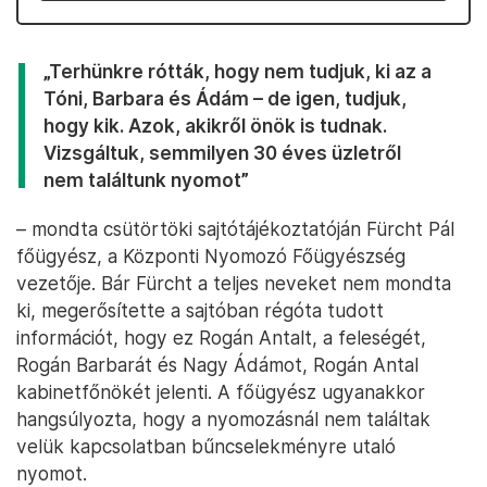
„Terhünkre rótták, hogy nem tudjuk, ki az a
Tóni, Barbara és Ádám – de igen, tudjuk,
hogy kik. Azok, akikről önök is tudnak.
Vizsgáltuk, semmilyen 30 éves üzletről
nem találtunk nyomot”
– mondta csütörtöki sajtótájékoztatóján Fürcht Pál
főügyész, a Központi Nyomozó Főügyészség
vezetője. Bár Fürcht a teljes neveket nem mondta
ki, megerősítette a sajtóban régóta tudott
információt, hogy ez Rogán Antalt, a feleségét,
Rogán Barbarát és Nagy Ádámot, Rogán Antal
kabinetfőnökét jelenti. A főügyész ugyanakkor
hangsúlyozta, hogy a nyomozásnál nem találtak
velük kapcsolatban bűncselekményre utaló
nyomot.