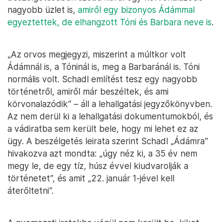
nagyobb üzlet is,
amiről egy bizonyos Ádámmal
egyeztettek, de elhangzott Tóni és Barbara neve is
.
„Az orvos megjegyzi, miszerint a múltkor volt
Ádámnál is, a Tóninál is, meg a Barbaránál is. Tóni
normális volt. Schadl említést tesz egy nagyobb
történetről, amiről már beszéltek, és ami
körvonalazódik” – áll a lehallgatási jegyzőkönyvben.
Az nem derül ki a lehallgatási dokumentumokból, és
a vádiratba sem került bele, hogy mi lehet ez az
ügy. A beszélgetés leirata szerint Schadl „Ádámra”
hivakozva azt mondta: „úgy néz ki, a 35 év nem
megy le, de egy tíz, húsz évvel kiudvarolják a
történetet”, és amit „22. január 1-jével kell
áterőltetni”.