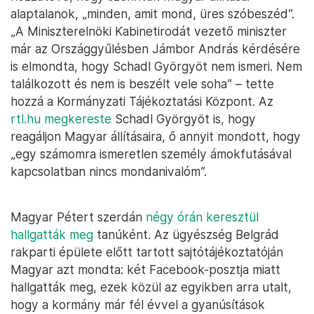
alaptalanok, „minden, amit mond, üres szóbeszéd”.
„A Miniszterelnöki Kabinetirodát vezető miniszter
már az Országgyűlésben Jámbor András kérdésére
is elmondta, hogy Schadl Györgyöt nem ismeri. Nem
találkozott és nem is beszélt vele soha” – tette
hozzá a Kormányzati Tájékoztatási Központ. Az
rtl.hu megkereste
Schadl Györgyöt is, hogy
reagáljon Magyar állításaira, ő annyit mondott, hogy
„egy számomra ismeretlen személy ámokfutásával
kapcsolatban nincs mondanivalóm”.
Magyar Pétert szerdán
négy órán keresztül
hallgatták meg
tanúként. Az ügyészség Belgrád
rakparti épülete előtt tartott sajtótájékoztatóján
Magyar azt mondta: két Facebook-posztja miatt
hallgatták meg, ezek közül az egyikben arra utalt,
hogy a kormány már fél évvel a gyanúsítások