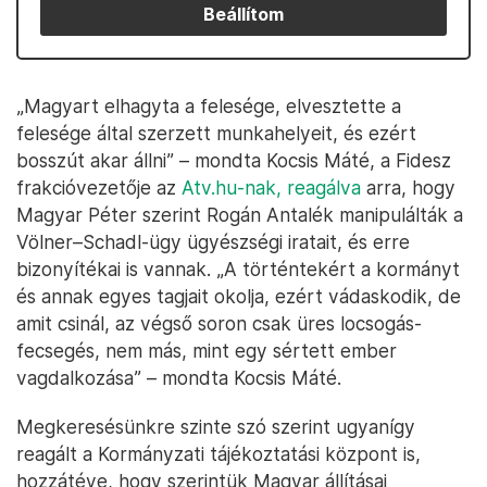
Beállítom
„Magyart elhagyta a felesége, elvesztette a
felesége által szerzett munkahelyeit, és ezért
bosszút akar állni” – mondta Kocsis Máté, a Fidesz
frakcióvezetője az
Atv.hu-nak, reagálva
arra, hogy
Magyar Péter szerint Rogán Antalék manipulálták a
Völner–Schadl-ügy ügyészségi iratait, és erre
bizonyítékai is vannak. „A történtekért a kormányt
és annak egyes tagjait okolja, ezért vádaskodik, de
amit csinál, az végső soron csak üres locsogás-
fecsegés, nem más, mint egy sértett ember
vagdalkozása” – mondta Kocsis Máté.
Megkeresésünkre szinte szó szerint ugyanígy
reagált a Kormányzati tájékoztatási központ is,
hozzátéve, hogy szerintük Magyar állításai