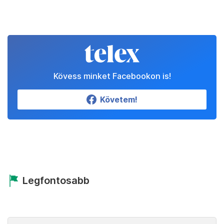
Kövess minket Facebookon is!
Követem!
Legfontosabb