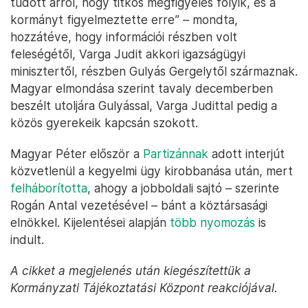
tudott arról, hogy titkos megfigyelés folyik, és a
kormányt figyelmeztette erre” – mondta,
hozzátéve, hogy információi részben volt
feleségétől, Varga Judit akkori igazságügyi
minisztertől, részben Gulyás Gergelytől származnak.
Magyar elmondása szerint tavaly decemberben
beszélt utoljára Gulyással, Varga Judittal pedig a
közös gyerekeik kapcsán szokott.
Magyar Péter először a
Partizánnak
adott interjút
közvetlenül a kegyelmi ügy kirobbanása után, mert
felháborította
, ahogy a jobboldali sajtó – szerinte
Rogán Antal vezetésével – bánt a köztársasági
elnökkel. Kijelentései alapján
több nyomozás
is
indult.
A cikket a megjelenés után kiegészítettük a
Kormányzati Tájékoztatási Központ reakciójával.