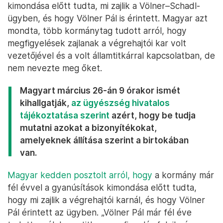
kimondása előtt tudta, mi zajlik a Völner–Schadl-
ügyben, és hogy Völner Pál is érintett. Magyar azt
mondta, több kormánytag tudott arról, hogy
megfigyelések zajlanak a végrehajtói kar volt
vezetőjével és a volt államtitkárral kapcsolatban, de
nem nevezte meg őket.
Magyart március 26-án 9 órakor ismét
kihallgatják,
az ügyészség hivatalos
tájékoztatása szerint
azért, hogy be tudja
mutatni azokat a bizonyítékokat,
amelyeknek állítása szerint a birtokában
van.
Magyar kedden posztolt arról, hogy
a kormány már
fél évvel a gyanúsítások kimondása előtt tudta,
hogy mi zajlik a végrehajtói karnál, és hogy Völner
Pál érintett az ügyben. „Völner Pál már fél éve