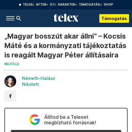
TELEX
AFTER
G7
KARAKTER
TÁMOGATÁS
SHOP
Támogatás
„Magyar bosszút akar állni” – Kocsis
Máté és a kormányzati tájékoztatás
is reagált Magyar Péter állításaira
BELFÖLD
Németh-Halász
Nikolett
Állítsd be a Telexet
megbízható forrásnak!