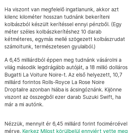
Ha viszont van megfelelő ingatlanunk, akkor azt
kilenc kilométer hosszan tudnánk bekeríteni
kolbászból készült kerítéssel ennyi pénzből. (Egy
méter széles kolbászkerítéshez 10 darab
kétméteres, egymás mellé szögezett kolbászrudat
számoltunk, természetesen gyulaiból.)
A 6,45 milliárdból éppen meg tudnánk vásárolni a
világ második legdrágább autóját, a 18 millió dolláros
Bugatti La Voiture Noire-t. Az első helyezett, 10,7
milliárd forintos Rolls-Royce La Rose Noire
Droptailre azonban hiába is ácsingóznánk. Kijönne
viszont az összegből ezer darab Suzuki Swift, ha
már a mi autónk.
Nézzük, mennyit ér 6,45 milliárd forint focimércével
mérve.
Kerkez Milost körülbelül ennyiért vette meg