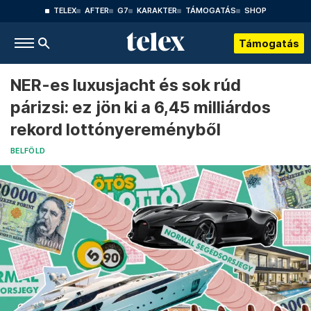
TELEX
AFTER
G7
KARAKTER
TÁMOGATÁS
SHOP
Támogatás
NER-es luxusjacht és sok rúd
párizsi: ez jön ki a 6,45 milliárdos
rekord lottónyereményből
BELFÖLD