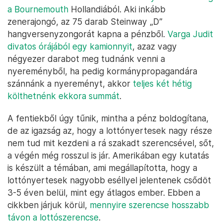
a Bournemouth
Hollandiából. Aki inkább
zenerajongó, az 75 darab Steinway „D”
hangversenyzongorát kapna a pénzből.
Varga Judit
divatos órájából egy kamionnyit
, azaz vagy
négyezer darabot meg tudnánk venni a
nyereményből, ha pedig kormánypropagandára
szánnánk a nyereményt, akkor
teljes két hétig
költhetnénk ekkora summát
.
A fentiekből úgy tűnik, mintha a pénz boldogítana,
de az igazság az, hogy a lottónyertesek nagy része
nem tud mit kezdeni a rá szakadt szerencsével, sőt,
a végén még rosszul is jár. Amerikában egy kutatás
is készült a témában, ami megállapította, hogy a
lottónyertesek nagyobb eséllyel jelentenek csődöt
3-5 éven belül, mint egy átlagos ember. Ebben a
cikkben járjuk körül,
mennyire szerencse hosszabb
távon a lottószerencse
.