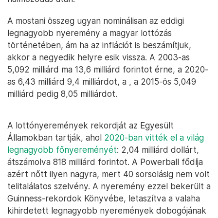
A mostani összeg ugyan nominálisan az eddigi
legnagyobb nyeremény a magyar lottózás
történetében, ám ha az inflációt is beszámítjuk,
akkor a negyedik helyre esik vissza. A 2003-as
5,092 milliárd ma 13,6 milliárd forintot érne, a 2020-
as 6,43 milliárd 9,4 milliárdot, a , a 2015-ös 5,049
milliárd pedig 8,05 milliárdot.
A lottónyeremények rekordját az Egyesült
Államokban tartják, ahol
2020-ban vitték el a világ
legnagyobb főnyereményét
: 2,04 milliárd dollárt,
átszámolva 818 milliárd forintot. A Powerball fődíja
azért nőtt ilyen nagyra, mert 40 sorsolásig nem volt
telitalálatos szelvény. A nyeremény ezzel bekerült a
Guinness-rekordok Könyvébe, letaszítva a valaha
kihirdetett legnagyobb nyeremények dobogójának