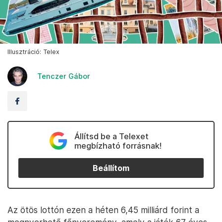
Illusztráció: Telex
Tenczer Gábor
Állítsd be a Telexet
megbízható forrásnak!
Beállítom
Az ötös lottón ezen a héten 6,45 milliárd forint a