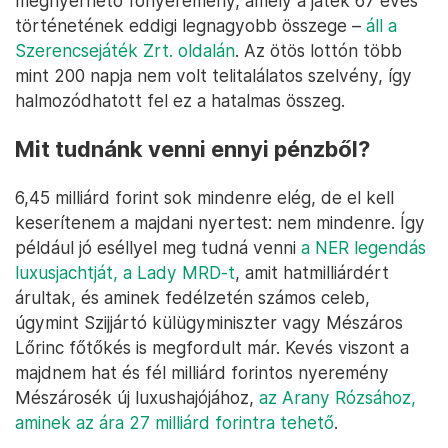
megnyerhető főnyeremény, amely a játék 67 éves
történetének eddigi legnagyobb összege –
áll a
Szerencsejáték Zrt. oldalán
. Az ötös lottón több
mint 200 napja nem volt telitalálatos szelvény, így
halmozódhatott fel ez a hatalmas összeg.
Mit tudnánk venni ennyi pénzből?
6,45 milliárd forint sok mindenre elég, de el kell
keserítenem a majdani nyertest: nem mindenre. Így
például jó eséllyel meg tudná venni
a NER legendás
luxusjachtját, a Lady MRD-t
, amit hatmilliárdért
árultak, és aminek fedélzetén számos celeb,
úgymint Szijjártó külügyminiszter vagy Mészáros
Lőrinc főtőkés is megfordult már. Kevés viszont a
majdnem hat és fél milliárd forintos nyeremény
Mészárosék új luxushajójához,
az Arany Rózsához,
aminek az ára 27 milliárd forintra tehető
.