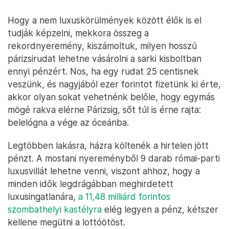
Hogy a nem luxuskörülmények között élők is el
tudják képzelni, mekkora összeg a
rekordnyeremény, kiszámoltuk, milyen hosszú
párizsirudat lehetne vásárolni a sarki kisboltban
ennyi pénzért. Nos, ha egy rudat 25 centisnek
veszünk, és nagyjából ezer forintot fizetünk ki érte,
akkor olyan sokat vehetnénk belőle, hogy egymás
mögé rakva elérne Párizsig, sőt túl is érne rajta:
belelógna a vége az óceánba.
Legtöbben lakásra, házra költenék a hirtelen jött
pénzt. A mostani nyereményből 9 darab római-parti
luxusvillát lehetne venni, viszont ahhoz, hogy a
minden idők legdrágábban meghirdetett
luxusingatlanára,
a 11,48 milliárd forintos
szombathelyi kastélyra
elég legyen a pénz, kétszer
kellene megütni a lottóötöst.