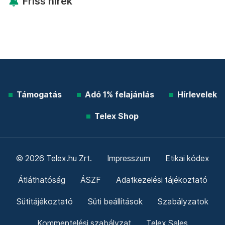
Friss hírek
Támogatás
Adó 1% felajánlás
Hírlevelek
Telex Shop
© 2026 Telex.hu Zrt.
Impresszum
Etikai kódex
Átláthatóság
ÁSZF
Adatkezelési tájékoztató
Sütitájékoztató
Süti beállítások
Szabályzatok
Kommentelési szabályzat
Telex Sales