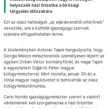
helyezzék házi őrizetbe a bírósági
tárgyalás időszakára.
Ezt az olasz hatóságok „az eljárásrendtől eltérőnek”
nevezték, ami a külföldi igazságügyi szervek
számára elfogadhatatlan lenne.
A közleményben Antonio Tajani hangsúlyozta, hogy
Giorgia Meloni miniszterelnök személyesen lépett az
ügyben Orbán Viktor kormányfőnél, és maga Tajani
is egyeztetett Szijjártó Péter magyar
külügyminiszterrel. Mint mondta, január 30-án a
római magyar nagykövetet is behívatták az olasz
külügyminisztériumba.
Carlo Nordio igazságügyminiszter szerint a vádlott
védelmének kell szorgalmaznia a házi őrizetbe