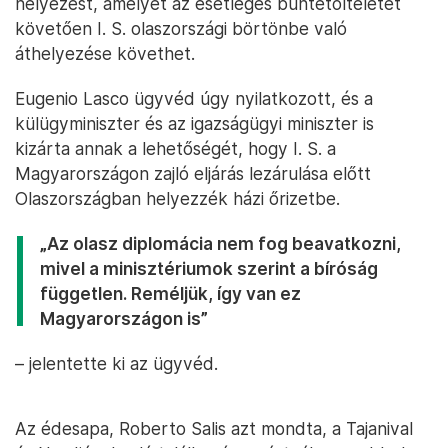
helyezést, amelyet az esetleges büntetőítéletet
követően I. S. olaszországi börtönbe való
áthelyezése követhet.
Eugenio Lasco ügyvéd úgy nyilatkozott, és a
külügyminiszter és az igazságügyi miniszter is
kizárta annak a lehetőségét, hogy I. S. a
Magyarországon zajló eljárás lezárulása előtt
Olaszországban helyezzék házi őrizetbe.
„Az olasz diplomácia nem fog beavatkozni,
mivel a minisztériumok szerint a bíróság
független. Reméljük, így van ez
Magyarországon is”
– jelentette ki az ügyvéd.
Az édesapa, Roberto Salis azt mondta, a Tajanival