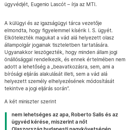
ügyvédjét, Eugenio Lascót – írja az MTI.
A külügyi és az igazságügyi tárca vezetője
elmondta, hogy figyelemmel kísérik I. S. ügyét.
Elkötelezték magukat a vád alá helyezett olasz
állampolgár jogainak tiszteletben tartatására.
Ugyanakkor leszögezték, hogy minden állam jogi
önállósággal rendelkezik, és ennek értelmében nem
adott a lehetőség a „beavatkozásra, sem, ami a
bírósági eljárás alakulását illeti, sem a vád alá
helyezett személy elhelyezésének módosítását
tekintve a jogi eljárás során”.
A két miniszter szerint
nem lehetséges az apa, Roberto Salis és az
ügyvéd kérése, miszerint a nőt
Olaszország budapesti nagykövetségén