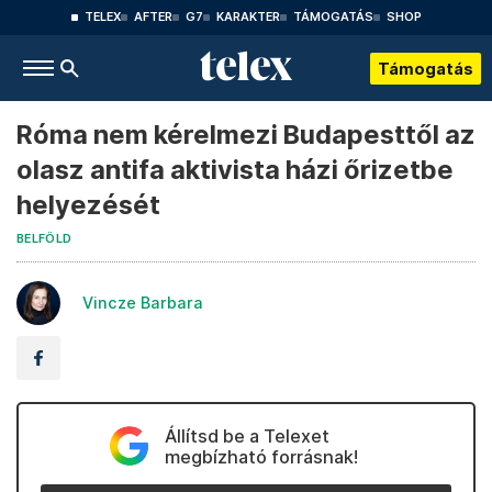
TELEX
AFTER
G7
KARAKTER
TÁMOGATÁS
SHOP
Támogatás
Róma nem kérelmezi Budapesttől az
olasz antifa aktivista házi őrizetbe
helyezését
BELFÖLD
Vincze Barbara
Állítsd be a Telexet
megbízható forrásnak!