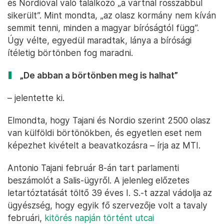
és Nordióval való találkozó „a vártnál rosszabbul
sikerült”. Mint mondta, „az olasz kormány nem kíván
semmit tenni, minden a magyar bíróságtól függ”.
Úgy vélte, egyedül maradtak, lánya a bírósági
ítéletig börtönben fog maradni.
„De abban a börtönben meg is halhat”
– jelentette ki.
Elmondta, hogy Tajani és Nordio szerint 2500 olasz
van külföldi börtönökben, és egyetlen eset nem
képezhet kivételt a beavatkozásra – írja az MTI.
Antonio Tajani február 8-án tart parlamenti
beszámolót a Salis-ügyről. A jelenleg előzetes
letartóztatását töltő 39 éves I. S.-t azzal vádolja az
ügyészség, hogy egyik fő szervezője volt a tavaly
februári,
kitörés napján történt utcai