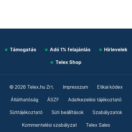
Támogatás
Adó 1% felajánlás
Hírlevelek
Telex Shop
© 2026 Telex.hu Zrt.
Impresszum
Etikai kódex
Átláthatóság
ÁSZF
Adatkezelési tájékoztató
Sütitájékoztató
Süti beállítások
Szabályzatok
Kommentelési szabályzat
Telex Sales