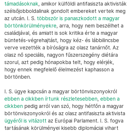
támadásoknak
, amikor külföldi antifasiszta aktivisták
szélsőjobboldalinak gondolt embereket vertek meg
az utcán. I. S.
többször is panaszkodott a magyar
börtönkörülményekre
, arra, hogy nem beszélhet a
családjával, és amiatt is sok kritika érte a magyar
büntetés-végrehajtást, hogy kéz- és lábbilincsbe
verve vezették a bíróságra az olasz tanárnőt. Az
olasz nő speciális, nagyon fűszerszegény diétára
szorul, azt pedig hónapokba telt, hogy elérjék,
hogy ennek megfelelő élelmezést kaphasson a
börtönben.
I. S. ügye kapcsán a magyar börtönviszonyokról
ebben a cikkben írtunk részletesebben
,
ebben a
cikkben
pedig arról van szó, hogy hétfőn a magyar
börtönviszonyokról és az olasz antifasiszta aktivista
ügyéről is vitázott
az Európai Parlament. I. S. fogva
tartásának körülményei kisebb diplomáciai vihart