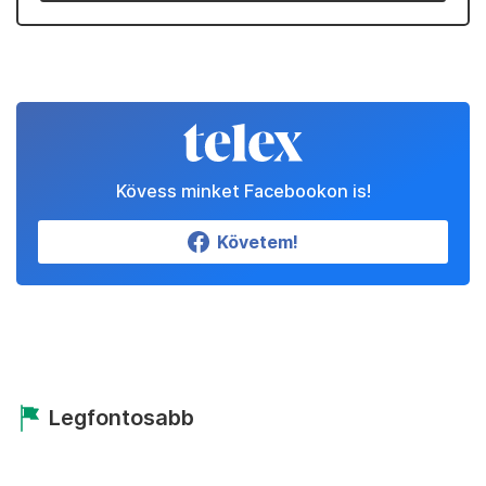
Kövess minket Facebookon is!
Követem!
Legfontosabb