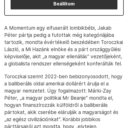
Beállítom
A Momentum egy elfuserált lombikbébi, Jakab
Péter pártja pedig a futottak még kategóriájába
tartozik, mondta évértékelő beszédében Toroczkai
László, a Mi Hazánk elnöke és a párt országgyűlési
képviselője, akit „a magyar ellenállás” vezetőjeként,
a globalista rendszer ellenségeként konferálták fel.
Toroczkai szerint 2022-ben bebizonyosodott, hogy
a balliberális oldal amerikai dollárért árulja el a
magyar nemzetet. Úgy fogalmazott: Márki-Zay
Péter, „a magyar politikai Mr Beanje” mondta el,
hogyan finanszírozzák külföldről a balliberális
pártokat, akik cserébe elárulják a magyarságot és
„az egész civilizációnkat”. Korábbi jobbikos
párttársairól azt mondta, hogy „elvtelen,