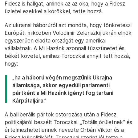
Fidesz is hallgat, aminek az az oka, hogy a Fidesz
üzletel ezekkel a körökkel, tette hozzá.
Az ukrajnai háborúról azt mondta, hogy tönkreteszi
Európát, miközben Volodimir Zelenszkij ukrán elnök
egyszerűen eladta országát egy amerikai
vállalatnak. A Mi Hazánk azonnali tűzszünetet és
békét követel, amihez Toroczkai annyit tett hozzá,
hogy:
„ha a háború végén megszűnik Ukrajna
államisága, akkor egyedüli parlamenti
pártként a Mi Hazánk igényt fog tartani
Kárpátaljára.”
A balliberális pártok ostorozása után a Fidesz
politikájáról beszélt Toroczkai. „Totális őrületnek” és
értelmezhetetlennek nevezte Orbán Viktor és a
Fidesz külpolitikáját. Toroczkai szerint jól tette a