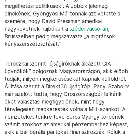
megélhetési politikusok”. A Jobbik jelenlegi
elnökének, Gyöngyösi Mártonnak azt vetette a
szemére, hogy David Pressman amerikai
nagykövetnek hajbókolt a
szédervacsorán
,
Brüsszelben pedig megszavazta „a migránsok
kényszerszétosztását.”
Toroczkai szerint „újságíróknak álcázott CIA-
ügynökök” dolgoznak Magyarországon, akik előbb
tudják, milyen megkereséseket kapnak külföldről.
Állítása szerint a Direkt36 újságírója, Panyi Szabolcs
már azelőtt tudta, hogy Oroszországból felkérik
őket választási megfigyelőnek, mint hogy
ténylegesen megkeresték volna a Mi Hazánkot. A
nemzeteket tönkre tevő Soros György törpének
számít azokhoz az amerikai pénzemberhez képest,
akik a balliberális pártokat finanszírozzák. Róluk a