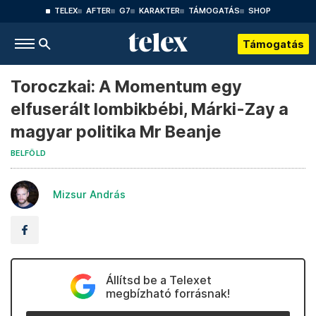
TELEX
AFTER
G7
KARAKTER
TÁMOGATÁS
SHOP
Támogatás
Toroczkai: A Momentum egy
elfuserált lombikbébi, Márki-Zay a
magyar politika Mr Beanje
BELFÖLD
Mizsur András
Állítsd be a Telexet
megbízható forrásnak!