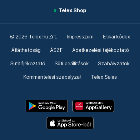
Telex Shop
© 2026 Telex.hu Zrt.
Impresszum
Etikai kódex
Átláthatóság
ÁSZF
Adatkezelési tájékoztató
Sütitájékoztató
Süti beállítások
Szabályzatok
Kommentelési szabályzat
Telex Sales