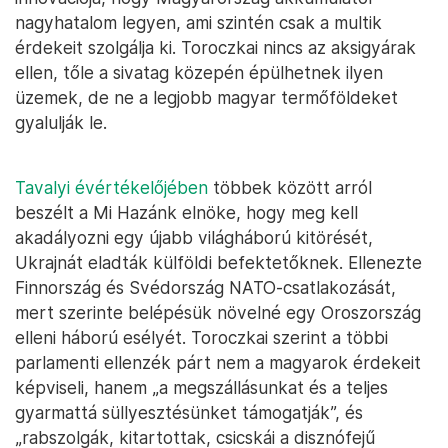
nagyhatalom legyen, ami szintén csak a multik
érdekeit szolgálja ki. Toroczkai nincs az aksigyárak
ellen, tőle a sivatag közepén épülhetnek ilyen
üzemek, de ne a legjobb magyar termőföldeket
gyalulják le.
Tavalyi évértékelőjében
többek között arról
beszélt a Mi Hazánk elnöke, hogy meg kell
akadályozni egy újabb világháború kitörését,
Ukrajnát eladták külföldi befektetőknek. Ellenezte
Finnország és Svédország NATO-csatlakozását,
mert szerinte belépésük növelné egy Oroszország
elleni háború esélyét. Toroczkai szerint a többi
parlamenti ellenzék párt nem a magyarok érdekeit
képviseli, hanem „a megszállásunkat és a teljes
gyarmattá süllyesztésünket támogatják”, és
„rabszolgák, kitartottak, csicskái a disznófejű