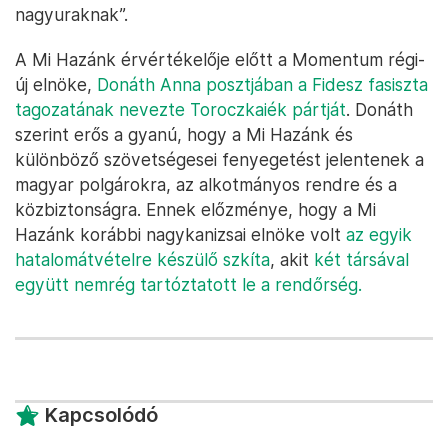
nagyuraknak”.
A Mi Hazánk érvértékelője előtt a Momentum régi-
új elnöke,
Donáth Anna posztjában a Fidesz fasiszta
tagozatának nevezte Toroczkaiék pártját
. Donáth
szerint erős a gyanú, hogy a Mi Hazánk és
különböző szövetségesei fenyegetést jelentenek a
magyar polgárokra, az alkotmányos rendre és a
közbiztonságra. Ennek előzménye, hogy a Mi
Hazánk korábbi nagykanizsai elnöke volt
az egyik
hatalomátvételre készülő szkíta
, akit
két társával
együtt nemrég tartóztatott le a rendőrség.
Kapcsolódó