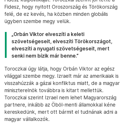
Fidesz, hogy nyitott Oroszország és Törökország
felé, de ez kevés, ha közben minden globális
ügyben szembe megy velük.
„Orbán Viktor elveszíti a keleti
szövetségeseit, elveszíti Törökországot,
elveszíti a nyugati szövetségeseit, mert
senki nem bízik már benne.”
Toroczkai úgy látja, hogy Orbán Viktor az egész
világgal szembe megy. Izraelt már az amerikaiak is
visszahúzzák a gázai konfliktus miatt, de a magyar
miniszterelnök továbbra is kitart mellettük.
Toroczkai szerint Izrael nem lehet Magyarország
partnere, inkább az Öböl-menti államokkal kéne
kereskedünk, mert ott bármit el tudnának adni a
magyar vállalkozók.