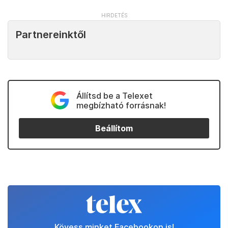
Partnereinktől
Állítsd be a Telexet
megbízható forrásnak!
Beállítom
Kövess minket Facebookon is!