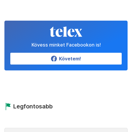
Kövess minket Facebookon is!
Követem!
Legfontosabb