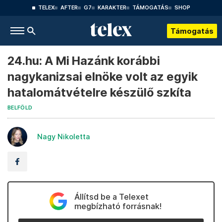
TELEX
AFTER
G7
KARAKTER
TÁMOGATÁS
SHOP
Támogatás
24.hu: A Mi Hazánk korábbi
nagykanizsai elnöke volt az egyik
hatalomátvételre készülő szkíta
BELFÖLD
Nagy Nikoletta
Állítsd be a Telexet
megbízható forrásnak!