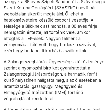
az egyik a 88 éves Szigeti Sándor, őt a Szövetség a
Szent Korona Országáért (SZASZKO) nevű párt
weboldalán sikerült megtalálni. Ő lehet a
hatalomátvételre készülő csoport vezetője. A
felesége a Blikknek azt mondta, a 88 éves férje
nem igazán értette, mi történik vele, amikor
elfogták a TEK-esek. Nagyon felment a
vérnyomása, félő volt, hogy baj lesz a szívével,
ezért egy budapesti kórházba szállították.
A Zalaegerszegi Járási Ügyészség sajtóközleménye
szerint a nyomozási bíró két gyanúsítottat a
Zalaegerszegi Járásbíróságon, a harmadik férfit
külső helyszínen hallgatta meg, s az ő esetében a
letartóztatás Igazságügyi Megfigyelő és
Elmegyógyító Intézetben (IMEI) történő
végrehajtását rendelte el.
A tárgyalóteremben a két gyanúsított tudomásul