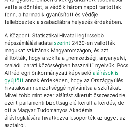
vette a döntést, a védőik három napot tartottak
fenn, a harmadik gyanúsított és védője
fellebbeztek a szabadlábra helyezés érdekében.
A Központi Statisztikai Hivatal legfrissebb
népszámlálási adatai
szerint
2439-en vallották
magukat szkítának Magyarországon, és azt
állították, hogy a szkíta a „nemzetiségi, anyanyelvi,
családi, baráti közösségben használt” nyelvük. Pócs
Alfréd egri önkormányzati képviselő
aláírások is
gyűjtött
annak érdekében, hogy az Országgyűlés
hivatalosan nemzetiséggé nyilvánítsa a szkítákat.
Mivel több mint ezer aláírást sikerült összeszednie,
ezért parlamenti bizottság elé került a kérdés, de
ott a Magyar Tudományos Akadémia
állásfoglalására hivatkozva lesöpörték az ügyet az
asztalról.