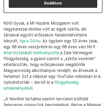
Beállítom
Kötő Gyula, a Mi Hazánk Mozgalom volt
nagykanizsai elnöke volt az egyik szkíta, aki
társaival együtt erőszakos hatalomátvételre
készült,
írja a 24.hu
. Az ügyben egy 53 éves zalai,
egy 68 éves veszprémi és egy 88 éves váci férfi
letartóztatását indítványozta
a Zala Vármegyei
Főügyészség, a gyanú szerint a „szkíta-vezérek”
elhatározták, hogy erőszakosan megdöntik
Magyarország alkotmányos rendjét, és átveszik a
hatalmat. Ezt a céljukat egy YouTube-videóban ki is
nyilvánították – derült ki a
főügyészség
közleményéből
.
„A felvétel tartalma szerint tervüket külföldi
fegyveres csoportok bevonásával, illetve a Magyar