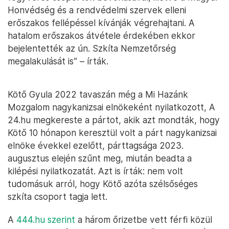
Honvédség és a rendvédelmi szervek elleni
erőszakos fellépéssel kívánják végrehajtani. A
hatalom erőszakos átvétele érdekében ekkor
bejelentették az ún. Szkíta Nemzetőrség
megalakulását is” – írták.
Kötő Gyula 2022 tavaszán még a Mi Hazánk
Mozgalom nagykanizsai elnökeként nyilatkozott, A
24.hu megkereste a pártot, akik azt mondták, hogy
Kötő 10 hónapon keresztül volt a párt nagykanizsai
elnöke évekkel ezelőtt, párttagsága 2023.
augusztus elején szűnt meg, miután beadta a
kilépési nyilatkozatát. Azt is írták: nem volt
tudomásuk arról, hogy Kötő azóta szélsőséges
szkíta csoport tagja lett.
A
444.hu szerint
a három őrizetbe vett férfi közül