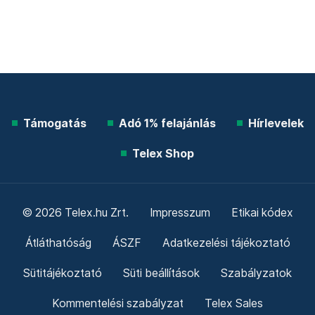
Támogatás
Adó 1% felajánlás
Hírlevelek
Telex Shop
© 2026 Telex.hu Zrt.
Impresszum
Etikai kódex
Átláthatóság
ÁSZF
Adatkezelési tájékoztató
Sütitájékoztató
Süti beállítások
Szabályzatok
Kommentelési szabályzat
Telex Sales