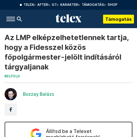
TELEX
AFTER
G7
KARAKTER
TÁMOGATÁS
SHOP
Támogatás
Az LMP elképzelhetetlennek tartja,
hogy a Fidesszel közös
főpolgármester-jelölt indításáról
tárgyaljanak
BELFÖLD
Bozzay Balázs
Állítsd be a Telexet