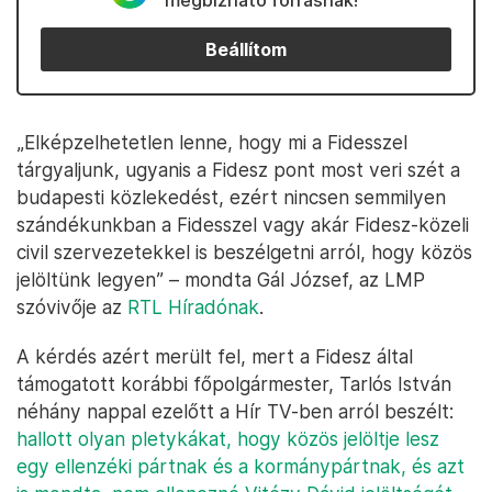
megbízható forrásnak!
Beállítom
„Elképzelhetetlen lenne, hogy mi a Fidesszel
tárgyaljunk, ugyanis a Fidesz pont most veri szét a
budapesti közlekedést, ezért nincsen semmilyen
szándékunkban a Fidesszel vagy akár Fidesz-közeli
civil szervezetekkel is beszélgetni arról, hogy közös
jelöltünk legyen” – mondta Gál József, az LMP
szóvivője az
RTL Híradónak
.
A kérdés azért merült fel, mert a Fidesz által
támogatott korábbi főpolgármester, Tarlós István
néhány nappal ezelőtt a Hír TV-ben arról beszélt:
hallott olyan pletykákat, hogy közös jelöltje lesz
egy ellenzéki pártnak és a kormánypártnak, és azt