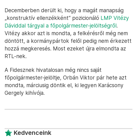
Decemberben derült ki, hogy a magát manapság
„konstruktív ellenzékként” pozicionáló
LMP Vitézy
Dáviddal tárgyal a főpolgármester-jelöltségről
.
Vitézy akkor azt is mondta, a felkérésről még nem
döntött, a kormánypártok felől pedig nem érkezett
hozzá megkeresés. Most ezeket újra elmondta az
RTL-nek.
A Fidesznek hivatalosan még nincs saját
főpolgármester-jelöltje, Orbán Viktor pár hete azt
mondta, márciusig döntik el, ki legyen Karácsony
Gergely kihívója.
Kedvenceink