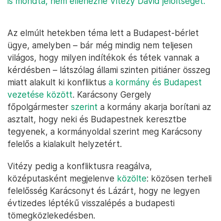
is mondta, nem ellenezné Vitézy Dávid jelöltségét.
Az elmúlt hetekben téma lett a Budapest-bérlet
ügye, amelyben – bár még mindig nem teljesen
világos, hogy milyen indítékok és tétek vannak a
kérdésben – látszólag állami szinten pitiáner összeg
miatt alakult ki konfliktus
a kormány és Budapest
vezetése között
. Karácsony Gergely
főpolgármester
szerint
a kormány akarja borítani az
asztalt, hogy neki és Budapestnek keresztbe
tegyenek, a kormányoldal szerint meg Karácsony
felelős a kialakult helyzetért.
Vitézy pedig a konfliktusra reagálva,
középutasként megjelenve
közölte
: közösen terheli
felelősség Karácsonyt és Lázárt, hogy ne legyen
évtizedes léptékű visszalépés a budapesti
tömegközlekedésben.