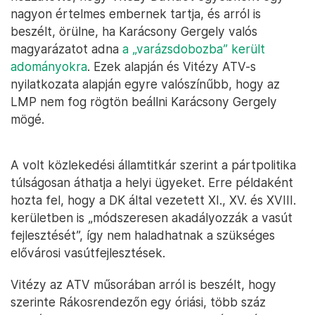
nagyon értelmes embernek tartja, és arról is
beszélt, örülne, ha Karácsony Gergely valós
magyarázatot adna
a „varázsdobozba” került
adományokra
. Ezek alapján és Vitézy ATV-s
nyilatkozata alapján egyre valószínűbb, hogy az
LMP nem fog rögtön beállni Karácsony Gergely
mögé.
A volt közlekedési államtitkár szerint a pártpolitika
túlságosan áthatja a helyi ügyeket. Erre példaként
hozta fel, hogy a DK által vezetett XI., XV. és XVIII.
kerületben is „módszeresen akadályozzák a vasút
fejlesztését”, így nem haladhatnak a szükséges
elővárosi vasútfejlesztések.
Vitézy az ATV műsorában arról is beszélt, hogy
szerinte Rákosrendezőn egy óriási, több száz