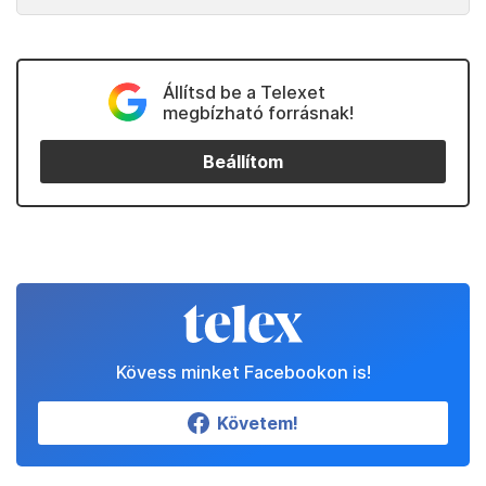
Állítsd be a Telexet
megbízható forrásnak!
Beállítom
Kövess minket Facebookon is!
Követem!