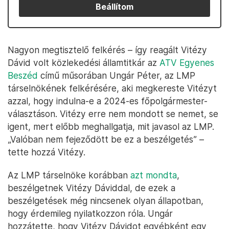
Beállítom
Nagyon megtisztelő felkérés – így reagált Vitézy
Dávid volt közlekedési államtitkár az
ATV Egyenes
Beszéd
című műsorában Ungár Péter, az LMP
társelnökének felkérésére, aki megkereste Vitézyt
azzal, hogy indulna-e a 2024-es főpolgármester-
választáson. Vitézy erre nem mondott se nemet, se
igent, mert előbb meghallgatja, mit javasol az LMP.
„Valóban nem fejeződött be ez a beszélgetés” –
tette hozzá Vitézy.
Az LMP társelnöke korábban
azt mondta
,
beszélgetnek Vitézy Dáviddal, de ezek a
beszélgetések még nincsenek olyan állapotban,
hogy érdemileg nyilatkozzon róla. Ungár
hozzátette, hogy Vitézy Dávidot egyébként egy