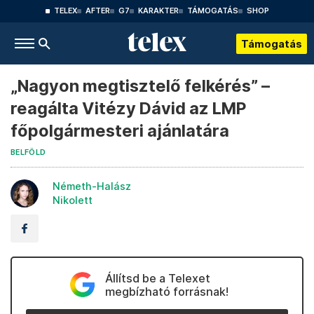
TELEX
AFTER
G7
KARAKTER
TÁMOGATÁS
SHOP
Támogatás
„Nagyon megtisztelő felkérés” –
reagálta Vitézy Dávid az LMP
főpolgármesteri ajánlatára
BELFÖLD
Németh-Halász
Nikolett
Állítsd be a Telexet
megbízható forrásnak!