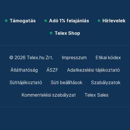
Támogatás
Adó 1% felajánlás
Hírlevelek
Telex Shop
© 2026 Telex.hu Zrt.
Impresszum
Etikai kódex
Átláthatóság
ÁSZF
Adatkezelési tájékoztató
Sütitájékoztató
Süti beállítások
Szabályzatok
Kommentelési szabályzat
Telex Sales