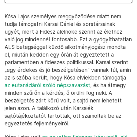
Kósa Lajos személyes meggyőződése miatt nem
tudja támogatni Karsai Dániel és sorstársainak
ügyét, mert a Fidesz alelnöke szerint az élethez
való jog mindennél fontosabb. Ezt a gyógyíthatatlan
ALS betegséggel küzdő alkotmányjogász mondta
el, miután kedden egy órán át egyeztetett a
parlamentben a fideszes politikussal. Karsai szerint
„egy érdekes és jó beszélgetésen” vannak túl, amin
az is szóba került, hogy Kósa elviekben támogatja
az eutanáziáról szóló népszavazást
, és ha átmegy
minden szűrőn a kérdés, ő örülni fog neki. A
beszélgetés zárt körű volt, a sajtó nem lehetett
jelen azon. A találkozó után Karsaiék
sajtótájékoztatót tartottak, ott számoltak be az
egyeztetés fejleményeiről.