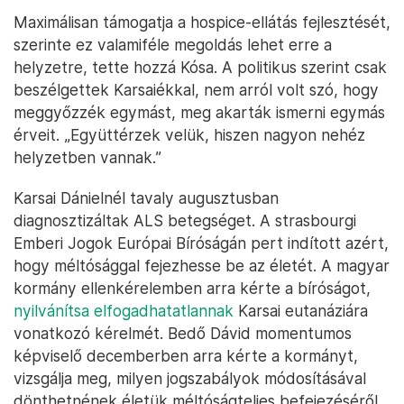
Maximálisan támogatja a hospice-ellátás fejlesztését,
szerinte ez valamiféle megoldás lehet erre a
helyzetre, tette hozzá Kósa. A politikus szerint csak
beszélgettek Karsaiékkal, nem arról volt szó, hogy
meggyőzzék egymást, meg akarták ismerni egymás
érveit. „Együttérzek velük, hiszen nagyon nehéz
helyzetben vannak.”
Karsai Dánielnél tavaly augusztusban
diagnosztizáltak ALS betegséget. A strasbourgi
Emberi Jogok Európai Bíróságán pert indított azért,
hogy méltósággal fejezhesse be az életét. A magyar
kormány ellenkérelemben arra kérte a bíróságot,
nyilvánítsa elfogadhatatlannak
Karsai eutanáziára
vonatkozó kérelmét. Bedő Dávid momentumos
képviselő decemberben arra kérte a kormányt,
vizsgálja meg, milyen jogszabályok módosításával
dönthetnének életük méltóságteljes befejezéséről