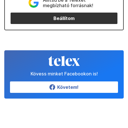
Állítsd be a Telexet
megbízható forrásnak!
Beállítom
Kövess minket Facebookon is!
Követem!