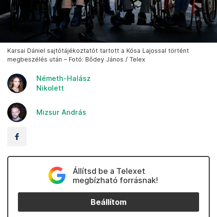
Karsai Dániel sajtótájékoztatót tartott a Kósa Lajossal történt
megbeszélés után – Fotó: Bődey János / Telex
Németh-Halász
Nikolett
Mizsur András
Állítsd be a Telexet
megbízható forrásnak!
Beállítom