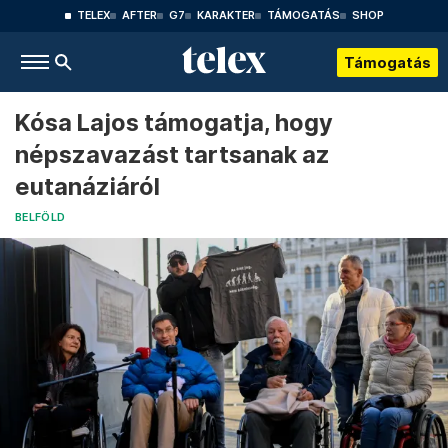
TELEX
AFTER
G7
KARAKTER
TÁMOGATÁS
SHOP
Támogatás
Kósa Lajos támogatja, hogy
népszavazást tartsanak az
eutanáziáról
BELFÖLD