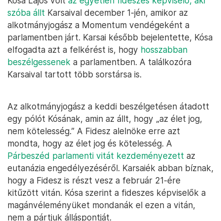
Kósa Lajos volt
az egyetlen fideszes képviselő, aki
szóba állt
Karsaival december 1-jén, amikor az
alkotmányjogász a Momentum vendégeként a
parlamentben járt. Karsai később bejelentette, Kósa
elfogadta azt a felkérést is, hogy
hosszabban
beszélgessenek
a parlamentben. A találkozóra
Karsaival tartott több sorstársa is.
Az alkotmányjogász a keddi beszélgetésen átadott
egy pólót Kósának, amin az állt, hogy „az élet jog,
nem kötelesség.” A Fidesz alelnöke erre azt
mondta, hogy az élet jog és kötelesség. A
Párbeszéd parlamenti vitát kezdeményezett
az
eutanázia engedélyezéséről. Karsaiék abban bíznak,
hogy a Fidesz is részt vesz a február 21-ére
kitűzött vitán. Kósa szerint a fideszes képviselők a
magánvéleményüket mondanák el ezen a vitán,
nem a pártjuk álláspontját.