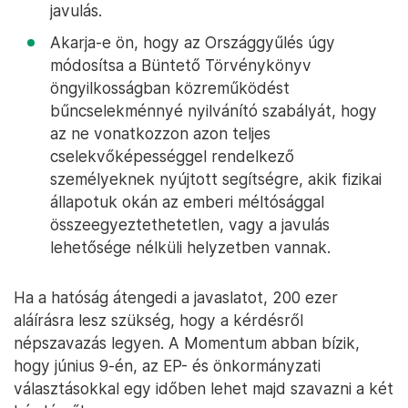
javulás.
Akarja-e ön, hogy az Országgyűlés úgy
módosítsa a Büntető Törvénykönyv
öngyilkosságban közreműködést
bűncselekménnyé nyilvánító szabályát, hogy
az ne vonatkozzon azon teljes
cselekvőképességgel rendelkező
személyeknek nyújtott segítségre, akik fizikai
állapotuk okán az emberi méltósággal
összeegyeztethetetlen, vagy a javulás
lehetősége nélküli helyzetben vannak.
Ha a hatóság átengedi a javaslatot, 200 ezer
aláírásra lesz szükség, hogy a kérdésről
népszavazás legyen. A Momentum abban bízik,
hogy június 9-én, az EP- és önkormányzati
választásokkal egy időben lehet majd szavazni a két