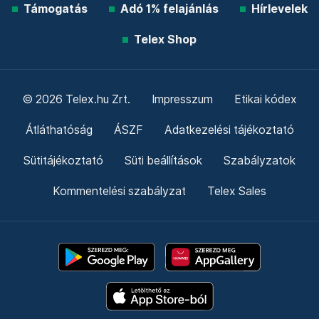
Támogatás
Adó 1% felajánlás
Hírlevelek
Telex Shop
© 2026 Telex.hu Zrt.
Impresszum
Etikai kódex
Átláthatóság
ÁSZF
Adatkezelési tájékoztató
Sütitájékoztató
Süti beállítások
Szabályzatok
Kommentelési szabályzat
Telex Sales