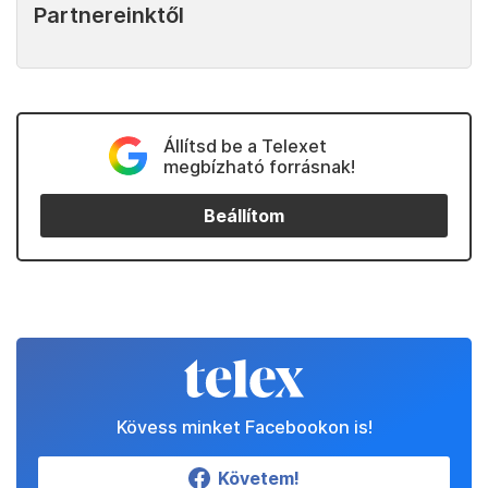
Partnereinktől
Állítsd be a Telexet
megbízható forrásnak!
Beállítom
Kövess minket Facebookon is!
Követem!