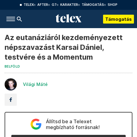
TELEX
AFTER
G7
KARAKTER
TÁMOGATÁS
SHOP
Támogatás
Az eutanáziáról kezdeményezett
népszavazást Karsai Dániel,
testvére és a Momentum
BELFÖLD
Világi Máté
Állítsd be a Telexet
megbízható forrásnak!