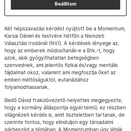
Beállítom
Két népszavazási kérdést nyújtott be a Momentum,
Karsai Dániel és testvére hétfőn a Nemzeti
Választási Irodánál (NVI). A kérdések lényege az,
hogy az emberek módosítanák-e a Btk.-t, hogy
azok, akik gyógyíthatatlan betegségben
szenvednek, ami jelentős fizikai és/vagy mentális
fájdalmat okoz, valamint ami megfosztja őket az
emberi méltóságuktól, eutanáziához
folyamodhassanak.
Bedő Dávid frakcióvezető-helyettes megjegyezte,
hogy a kormány álláspontja egyértelmű, ez részben
világnézeti kérdés is, amit tiszteletben tartanak, de
szerinte fontos, hogy elinduljon egy társadalmi
párbeszéd a témában. A Momentumban úgy látják,