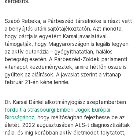
kérdésről.
Szabó Rebeka, a Párbeszéd társelnöke is részt vett
a benyújtás utáni sajtótájékoztatón. Azt mondta,
hogy pártja is egyetért Karsai javaslatával,
támogatják, hogy Magyarországon is legális legyen
az aktív eutanázia – gyógyíthatatlan, halálos
betegség esetén. A Párbeszéd-Zöldek parlamenti
vitanapot kezdeményeztek, amire hétfőn össze is
gyűltek az aláírások. A javaslat szerint a vitanap
február 21-én kéne lennie.
Dr. Karsai Dániel alkotmányjogász szeptemberben
fordult a strasbourgi Emberi Jogok Európai
Bíróságához
, hogy méltóságban fejezhesse be az
életét. 2022 augusztusában ALS-t diagnosztizáltak
nála, és míg korábban aktív életmódot folytatott,