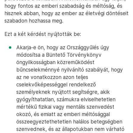
hogy fontos az emberi szabadság és méltóság, és
hisznek abban, hogy az ember az életvégi döntéseit
szabadon hozhassa meg.
Ezt a két kérdést nyújtották be:
Akarja-e ön, hogy az Országgyűlés úgy
módosítsa a Büntető Törvénykönyv
öngyilkosságban közreműködést
bűncselekménnyé nyilvánító szabályát, hogy
az ne vonatkozzon azon teljes
cselekvőképességgel rendelkező
személyeknek nyújtott segítségre, akik
gyógyíthatatlan, számukra elviselhetetlen
mértékű fizikai vagy mentális szenvedést
okozó, és emiatt az emberi méltósággal
összeegyeztethetetlen halálos betegségben
szenvednek, és az állapotukban nem várható