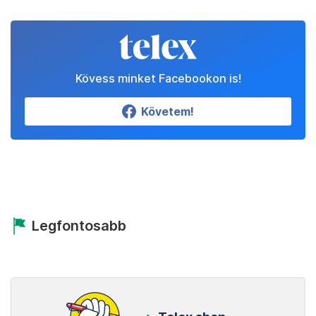
Kövess minket Facebookon is!
Követem!
Legfontosabb