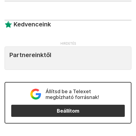
Kedvenceink
Partnereinktől
Állítsd be a Telexet
megbízható forrásnak!
Beállítom