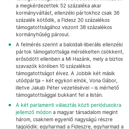
a megkérdezettek 52 százaléka akar
kormányváltást, ellenzéki pártokhoz csak 36
százalék kötődik, a Fidesz 30 százalékos
támogatottságához viszont 38 százalékos
kormányhűség párosul.
A felmérés szerint a baloldali-liberális ellenzéki
pártok támogatottsága mérsékelten csökkent,
erősödött ellenben a Mi Hazánk, mely a biztos
szavazók körében 10 százalékos
támogatottságot élvez. A Jobbik két másik
utódpártja – két egykori elnök, Vona Gábor,
illetve Jakab Péter vezetésével – is mérhető
támogatottsággal bukkant fel a listán.
A két parlamenti választás közti periódusokra
jellemző módon
a magyar társadalom megint
három, csaknem egyenlő nagyságú részre
tagolódik: egyharmad a Fideszre, egyharmad a