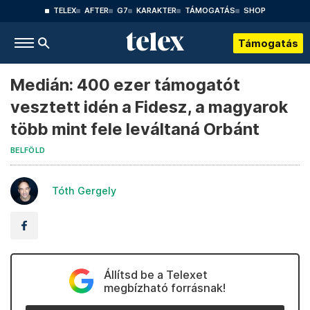
TELEX
AFTER
G7
KARAKTER
TÁMOGATÁS
SHOP
Támogatás
Medián: 400 ezer támogatót
vesztett idén a Fidesz, a magyarok
több mint fele leváltaná Orbánt
BELFÖLD
Tóth Gergely
Állítsd be a Telexet
megbízható forrásnak!