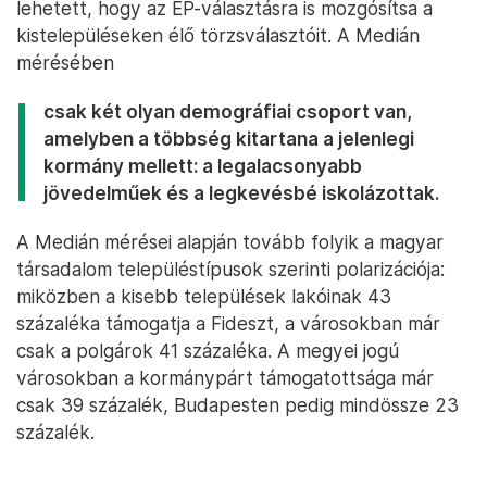
lehetett, hogy az EP-választásra is mozgósítsa a
kistelepüléseken élő törzsválasztóit. A Medián
mérésében
csak két olyan demográfiai csoport van,
amelyben a többség kitartana a jelenlegi
kormány mellett: a legalacsonyabb
jövedelműek és a legkevésbé iskolázottak.
A Medián mérései alapján tovább folyik a magyar
társadalom településtípusok szerinti polarizációja:
miközben a kisebb települések lakóinak 43
százaléka támogatja a Fideszt, a városokban már
csak a polgárok 41 százaléka. A megyei jogú
városokban a kormánypárt támogatottsága már
csak 39 százalék, Budapesten pedig mindössze 23
százalék.