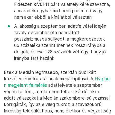
Fideszen kívüli 11 párt valamelyikére szavazna,
a maradék egyharmad pedig nem tud vagy
nem akar ebből a kínálatból választani.
A lakosság a szeptemberi adatfelvétel idején
tavaly december óta nem látott
pesszimizmusba süllyedt: a megkérdezettek
65 százaléka szerint mennek rossz irányba a
dolgok, és csak 28 százalék véli úgy, hogy jó
irányba tart hazánk.
Ezek a Medián legfrissebb, szerdán publikált
közvélemény-kutatásának megállapításai. A
Hvg.hu-
n megjelent felmérés
adatfelvétele szeptember
végén történt, a telefonon feltett kérdésekre
adott válaszokat a Medián szakemberei súlyozással
korrigálták, így az elvileg tükrözi a szavazókorú
lakosság településtípus, nem, életkor és végzettség