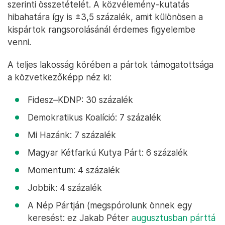
szerinti összetételét. A közvélemény-kutatás
hibahatára így is ±3,5 százalék, amit különösen a
kispártok rangsorolásánál érdemes figyelembe
venni.
A teljes lakosság körében a pártok támogatottsága
a közvetkezőképp néz ki:
Fidesz–KDNP: 30 százalék
Demokratikus Koalíció: 7 százalék
Mi Hazánk: 7 százalék
Magyar Kétfarkú Kutya Párt: 6 százalék
Momentum: 4 százalék
Jobbik: 4 százalék
A Nép Pártján (megspórolunk önnek egy
keresést: ez Jakab Péter
augusztusban párttá