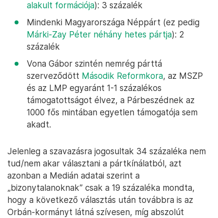
alakult formációja
): 3 százalék
Mindenki Magyarországa Néppárt (ez pedig
Márki-Zay Péter néhány hetes pártja
): 2
százalék
Vona Gábor szintén nemrég párttá
szerveződött
Második Reformkora
, az MSZP
és az LMP egyaránt 1-1 százalékos
támogatottságot élvez, a Párbeszédnek az
1000 fős mintában egyetlen támogatója sem
akadt.
Jelenleg a szavazásra jogosultak 34 százaléka nem
tud/nem akar választani a pártkínálatból, azt
azonban a Medián adatai szerint a
„bizonytalanoknak” csak a 19 százaléka mondta,
hogy a következő választás után továbbra is az
Orbán-kormányt látná szívesen, míg abszolút