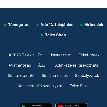
Támogatás
Adó 1% felajánlás
Hírlevelek
Telex Shop
© 2026 Telex.hu Zrt.
Impresszum
Etikai kódex
Átláthatóság
ÁSZF
Adatkezelési tájékoztató
Sütitájékoztató
Süti beállítások
Szabályzatok
Kommentelési szabályzat
Telex Sales