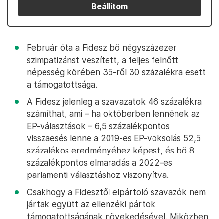
Beállítom
Február óta a Fidesz bő négyszázezer
szimpatizánst veszített, a teljes felnőtt
népesség körében 35-ről 30 százalékra esett
a támogatottsága.
A Fidesz jelenleg a szavazatok 46 százalékra
számíthat, ami – ha októberben lennének az
EP-választások – 6,5 százalékpontos
visszaesés lenne a 2019-es EP-voksolás 52,5
százalékos eredményéhez képest, és bő 8
százalékpontos elmaradás a 2022-es
parlamenti választáshoz viszonyítva.
Csakhogy a Fidesztől elpártoló szavazók nem
jártak együtt az ellenzéki pártok
támogatottságának növekedésével. Miközben