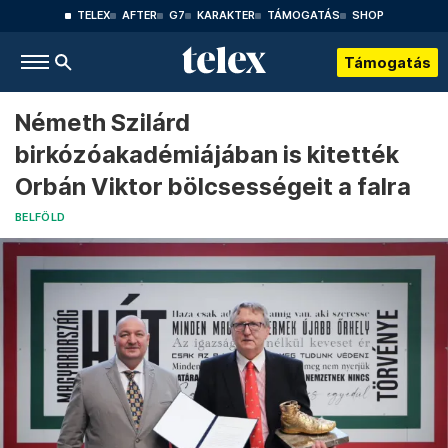
TELEX
AFTER
G7
KARAKTER
TÁMOGATÁS
SHOP
Támogatás
Németh Szilárd
birkózóakadémiájában is kitették
Orbán Viktor bölcsességeit a falra
BELFÖLD