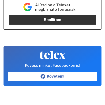
Állítsd be a Telexet
megbízható forrásnak!
Beállítom
Kövess minket Facebookon is!
Követem!