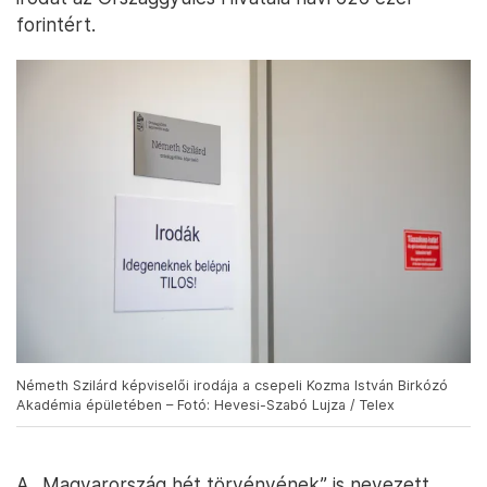
forintért.
Németh Szilárd képviselői irodája a csepeli Kozma István Birkózó
Akadémia épületében – Fotó: Hevesi-Szabó Lujza / Telex
A „Magyarország hét törvényének” is nevezett