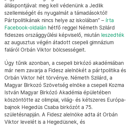
álláspontjával: meg kell védenünk a Jedlik
szellemiségét és nyugalmát a támadásoktól!
Pártpolitikának nincs helye az iskolában” –
írta
Facebook-oldalán
hétfő reggel Németh Szilárd
fideszes országgyűlési képviselő, miután
leszedték
az augusztus végén átadott csepeli gimnázium
faláról Orbán Viktor bölcsességeit.
Úgy tűnik azonban, a csepeli birkózó akadémiában
már nem zavarja a Fidesz alelnökét a pártpolitika és
Orbán Viktor hét törvénye. Németh Szilárd, a
Magyar Birkozó Szövetség elnöke a csepeli Kozma
István Magyar Birkózó Akadémia épületében
köszöntötte az olimpiai, világ- és kétszeres Európa-
bajnok Hegedüs Csaba birkózót a 75.
születésnapján. A Fidesz alelnöke adta át Orbán
Viktor levelét is a Hegedüsnek, és