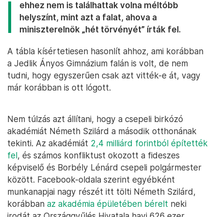
ehhez nem is találhattak volna méltóbb
helyszínt, mint azt a falat, ahova a
miniszterelnök „hét törvényét” írták fel.
A tábla kísértetiesen hasonlít ahhoz, ami korábban
a Jedlik Ányos Gimnázium falán is volt, de nem
tudni, hogy egyszerűen csak azt vitték-e át, vagy
már korábban is ott lógott.
Nem túlzás azt állítani, hogy a csepeli birkózó
akadémiát Németh Szilárd a második otthonának
tekinti. Az akadémiát
2,4 milliárd forintból építették
fel
, és számos konfliktust okozott a fideszes
képviselő és Borbély Lénárd csepeli polgármester
között. Facebook-oldala szerint egyébként
munkanapjai nagy részét itt tölti Németh Szilárd,
korábban
az akadémia épületében bérelt
neki
irodát az Országgyűlés Hivatala havi 626 ezer