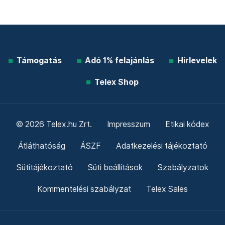
Támogatás
Adó 1% felajánlás
Hírlevelek
Telex Shop
© 2026 Telex.hu Zrt.
Impresszum
Etikai kódex
Átláthatóság
ÁSZF
Adatkezelési tájékoztató
Sütitájékoztató
Süti beállítások
Szabályzatok
Kommentelési szabályzat
Telex Sales