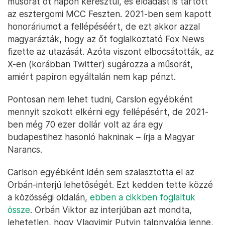
műsorát öt napon keresztül, és előadást is tartott
az esztergomi MCC Feszten. 2021-ben sem kapott
honoráriumot a fellépéséért, de ezt akkor azzal
magyarázták, hogy az őt foglalkoztató Fox News
fizette az utazását. Azóta viszont elbocsátották, az
X-en (korábban Twitter) sugározza a műsorát,
amiért papíron egyáltalán nem kap pénzt.
Pontosan nem lehet tudni, Carslon egyébként
mennyit szokott elkérni egy fellépésért, de 2021-
ben még 70 ezer dollár volt az ára egy
budapestihez hasonló hakninak – írja a Magyar
Narancs.
Carlson egyébként idén sem szalasztotta el az
Orbán-interjú lehetőségét. Ezt kedden tette közzé
a közösségi oldalán,
ebben a cikkben foglaltuk
össze
. Orbán Viktor az interjúban azt mondta,
lehetetlen, hogy Vlagyimir Putyin talpnyalója lenne,