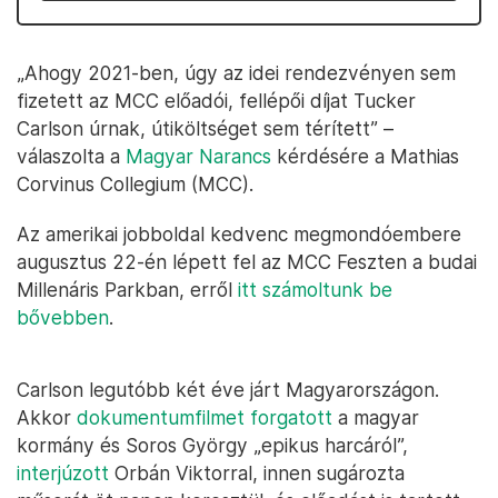
„Ahogy 2021-ben, úgy az idei rendezvényen sem
fizetett az MCC előadói, fellépői díjat Tucker
Carlson úrnak, útiköltséget sem térített” –
válaszolta a
Magyar Narancs
kérdésére a Mathias
Corvinus Collegium (MCC).
Az amerikai jobboldal kedvenc megmondóembere
augusztus 22-én lépett fel az MCC Feszten a budai
Millenáris Parkban, erről
itt számoltunk be
bővebben
.
Carlson legutóbb két éve járt Magyarországon.
Akkor
dokumentumfilmet forgatott
a magyar
kormány és Soros György „epikus harcáról”,
interjúzott
Orbán Viktorral, innen sugározta