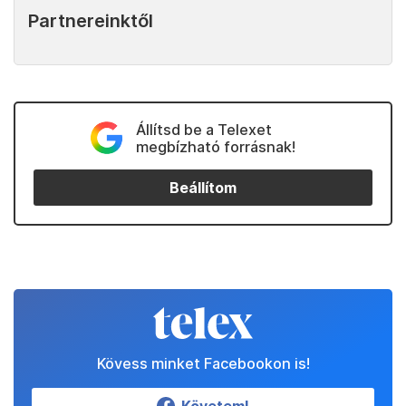
Partnereinktől
Állítsd be a Telexet
megbízható forrásnak!
Beállítom
Kövess minket Facebookon is!