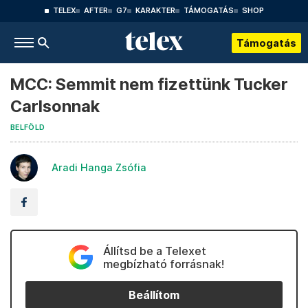
TELEX
AFTER
G7
KARAKTER
TÁMOGATÁS
SHOP
Támogatás
MCC: Semmit nem fizettünk Tucker
Carlsonnak
BELFÖLD
Aradi Hanga Zsófia
Állítsd be a Telexet
megbízható forrásnak!
Beállítom