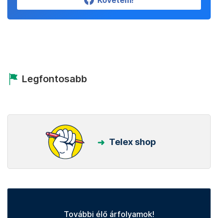
Követem!
Legfontosabb
Telex shop
További élő árfolyamok!