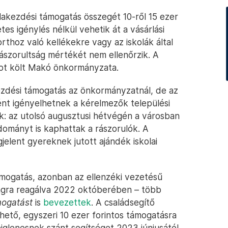
lakezdési támogatás összegét 10-ről 15 ezer
etes igénylés nélkül vehetik át a vásárlási
thoz való kellékekre vagy az iskolák által
rászorultság mértékét nem ellenőrzik. A
intot költ Makó önkormányzata.
zdési támogatás az önkormányzatnál, de az
nt igényelhetnek a kérelmezők települési
k: az utolsó augusztusi hétvégén a városban
ományt is kaphattak a rászorulók. A
elent gyereknek jutott ajándék iskolai
ámogatás, azonban az ellenzéki vezetésű
ságra reagálva 2022 októberében – több
mogatást
is
bevezettek
. A családsegítő
hető, egyszeri 10 ezer forintos támogatásra
eiglenesnek szánt segítséget 2023 júniusától