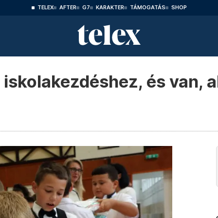
TELEX
AFTER
G7
KARAKTER
TÁMOGATÁS
SHOP
z iskolakezdéshez, és van, 