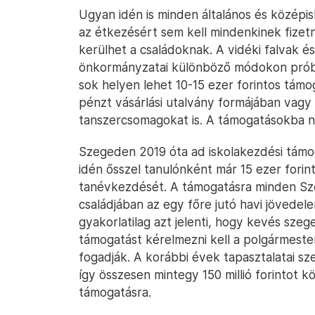
Ugyan idén is minden általános és középis
az étkezésért sem kell mindenkinek fizetni
kerülhet a családoknak. A vidéki falvak és
önkormányzatai különböző módokon próbáln
sok helyen lehet 10-15 ezer forintos támog
pénzt vásárlási utalvány formájában vagy
tanszercsomagokat is. A támogatásokba né
Szegeden 2019 óta ad iskolakezdési támog
idén ősszel tanulónként már 15 ezer forint
tanévkezdését. A támogatásra minden Sze
családjában az egy főre jutó havi jövedel
gyakorlatilag azt jelenti, hogy kevés szeg
támogatást kérelmezni kell a polgármester
fogadják. A korábbi évek tapasztalatai sze
így összesen mintegy 150 millió forintot k
támogatásra.