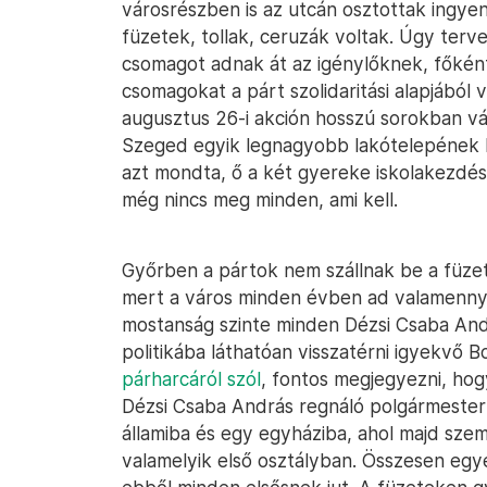
városrészben is az utcán osztottak ingy
füzetek, tollak, ceruzák voltak. Úgy ter
csomagot adnak át az igénylőknek, főként 
csomagokat a párt szolidaritási alapjából 
augusztus 26-i akción hosszú sorokban v
Szeged egyik legnagyobb lakótelepének köz
azt mondta, ő a két gyereke iskolakezdésé
még nincs meg minden, ami kell.
Győrben a pártok nem szállnak be a füze
mert a város minden évben ad valamennyi
mostanság szinte minden Dézsi Csaba Andr
politikába láthatóan visszatérni igyekvő B
párharcáról szól
, fontos megjegyezni, hogy
Dézsi Csaba András regnáló polgármester 
államiba és egy egyháziba, ahol majd sze
valamelyik első osztályban. Összesen eg