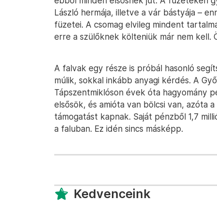
ebből minden elsősnek jut. A füzeteken gy
László hermája, illetve a vár bástyája – e
füzetei. A csomag elvileg mindent tartalm
erre a szülőknek költeniük már nem kell. Ö
A falvak egy része is próbál hasonló segí
múlik, sokkal inkább anyagi kérdés. A G
Tápszentmiklóson évek óta hagyomány pé
elsősök, és amióta van bölcsi van, azóta 
támogatást kapnak. Saját pénzből 1,7 mill
a faluban. Ez idén sincs másképp.
Kedvenceink