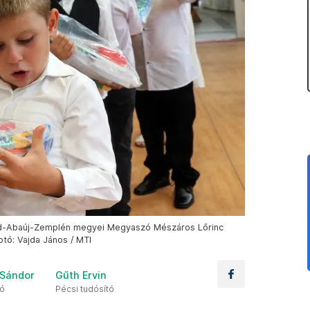
od-Abaúj-Zemplén megyei Megyaszó Mészáros Lőrinc
otó: Vajda János / MTI
 Sándor
Gűth Ervin
tó
Pécsi tudósító