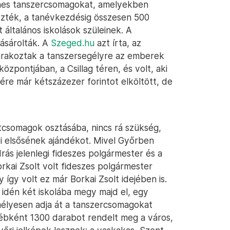
enes tanszercsomagokat, amelyekben
vezték, a tanévkezdésig összesen 500
általános iskolások szüleinek. A
vásárolták. A
Szeged.hu
azt írta, az
árakoztak a tanszersegélyre az emberek
pontjában, a Csillag téren, és volt, aki
re már kétszázezer forintot elköltött, de
tcsomagok osztásába, nincs rá szükség,
 elsősének ajándékot. Mivel Győrben
ás jelenlegi fideszes polgármester és a
orkai Zsolt volt fideszes polgármester
 így volt ez már Borkai Zsolt idejében is.
idén két iskolába megy majd el, egy
mélyesen adja át a tanszercsomagokat
yébként 1300 darabot rendelt meg a város,