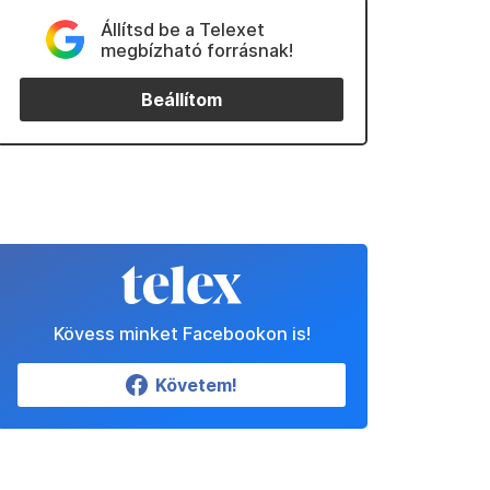
Állítsd be a Telexet
megbízható forrásnak!
Beállítom
Kövess minket Facebookon is!
Követem!