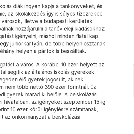
kolás diák ingyen kapja a tankönyveket, és
e, az iskolakezdés így is súlyos tízezrekbe
 városok, illetve a budapesti kerületek
ak hozzájárulni a tanév eleji kiadásokhoz:
atást igényelni, máshol minden fiatal kap
 egy juniorkártyán, de több helyen osztanak
hány helyen a pártok is beszálltak.
atást a város. A korábbi 10 ezer helyett az
tal segítik az általános iskolás gyerekek
geden élő gyerek jogosult, akinek
em nem több nettó 390 ezer forintnál. Ez
edi gyerek marad ki belőle. A beiskolázási
i hivatalban, az igényeket szeptember 15-ig
rint 10 ezer körüli igénylésre számítanak,
ölt az önkormányzat a beiskolázási