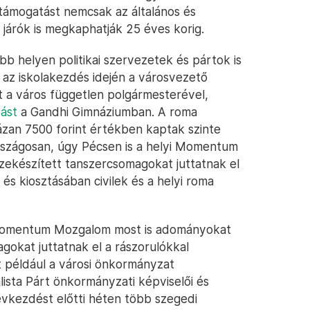
s támogatást nemcsak az általános és
járók is megkaphatják 25 éves korig.
b helyen politikai szervezetek és pártok is
n az iskolakezdés idején a városvezető
t a város független polgármesterével,
ást
a Gandhi Gimnáziumban. A roma
zan 7500 forint értékben kaptak szinte
rszágosan, úgy Pécsen is a helyi Momentum
zekészített tanszercsomagokat juttatnak el
és kiosztásában civilek és a helyi roma
Momentum Mozgalom most is adományokat
gokat juttatnak el a rászorulókkal
t például a városi önkormányzat
ista Párt önkormányzati képviselői és
vkezdést előtti héten több szegedi