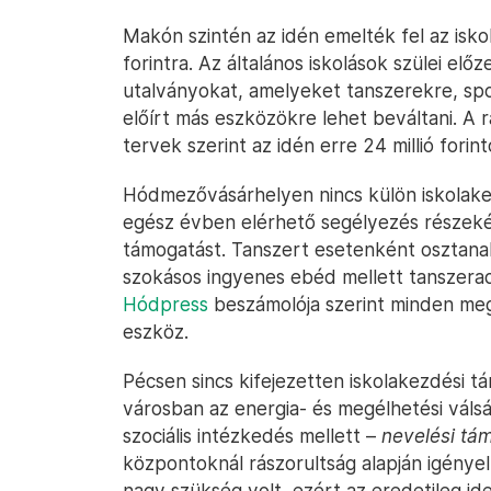
Makón szintén az idén emelték fel az isko
forintra. Az általános iskolások szülei előz
utalványokat, amelyeket tanszerekre, spor
előírt más eszközökre lehet beváltani. A 
tervek szerint az idén erre 24 millió for
Hódmezővásárhelyen nincs külön iskolake
egész évben elérhető segélyezés részeké
támogatást. Tanszert esetenként osztana
szokásos ingyenes ebéd mellett tanszerad
Hódpress
beszámolója szerint minden megj
eszköz.
Pécsen sincs kifejezetten iskolakezdési t
városban az energia- és megélhetési vál
szociális intézkedés mellett –
nevelési tá
központoknál rászorultság alapján igényel
nagy szükség volt, ezért az eredetileg id