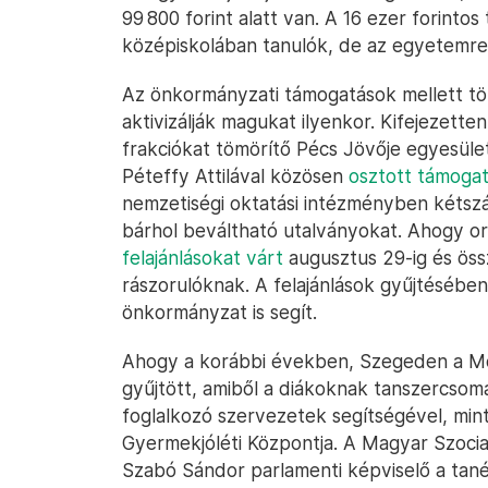
99 800 forint alatt van. A 16 ezer forinto
középiskolában tanulók, de az egyetemre 
Az önkormányzati támogatások mellett töb
aktivizálják magukat ilyenkor. Kifejezette
frakciókat tömörítő Pécs Jövője egyesüle
Péteffy Attilával közösen
osztott támogat
nemzetiségi oktatási intézményben kétszá
bárhol beváltható utalványokat. Ahogy o
felajánlásokat várt
augusztus 29-ig és öss
rászorulóknak. A felajánlások gyűjtésében 
önkormányzat is segít.
Ahogy a korábbi években, Szegeden a 
gyűjtött, amiből a diákoknak tanszercsoma
foglalkozó szervezetek segítségével, min
Gyermekjóléti Központja. A Magyar Szocial
Szabó Sándor parlamenti képviselő a tané