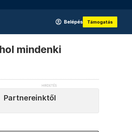
Belépés
Támogatás
ahol mindenki
Partnereinktől