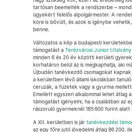
tartósan beemelték a rendszerbe – mondta
ügyekért felelős alpolgármester. A rend
köre is bővült, és azok is igénybe vehetik
benne.
Változatos a kép a budapesti kerületekben
támogatást a
Terézvárosi Junior Utalvány
minden 6 és 20 év közötti kerületi gyerek 
korhatáron belül az is megkaphatja, aki má
Újbudán tanévkezdő csomagokat kapnak a 
a kerületben lévő állami iskolákban tanu
ceruzák, a füzetek vagy a gyurma mellett 
Emellett egyszeri alkalommal lehet átlag al
támogatást igényelni, ha a családban az eg
rászoruló gyermeknél 185 600 forint alatt 
A XII. kerületben is jár
tanévkezdési támo
az egy főre jutó jövedelmi átlag 86 200, 