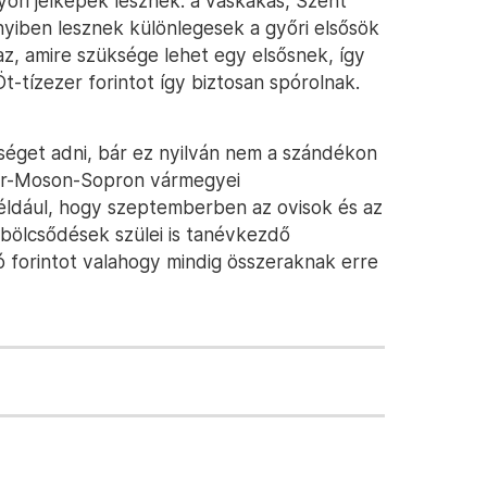
őri jelképek lesznek: a vaskakas, Szent
nnyiben lesznek különlegesek a győri elsősök
az, amire szüksége lehet egy elsősnek, így
t-tízezer forintot így biztosan spórolnak.
tséget adni, bár ez nyilván nem a szándékon
yőr-Moson-Sopron vármegyei
ldául, hogy szeptemberben az ovisok és az
a bölcsődések szülei is tanévkezdő
ió forintot valahogy mindig összeraknak erre