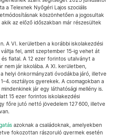
 a Telexnek Nyőgéri Lajos szociális
eletmódosításnak köszönhetően a jogosultak
, akik az előző időszakban már részesültek
. A VI. kerületben a korábbi iskolakezdési
váltja fel, amit szeptember 15-ig vehet át
és fiatal. A 12 ezer forintos utalványt a
r nem jár iskolába. A XI. kerületben,
helyi önkormányzati óvodákba járó, illetve
ló 1–4. osztályos gyerekek. A csomagokban a
mindenkinek jár egy láthatósági mellény is.
att 15 ezer forintos iskolakezdési
y főre jutó nettó jövedelem 127 600, illetve
van.
gatás
azoknak a családoknak, amelyekben
illetve fokozottan rászoruló gyermek esetén