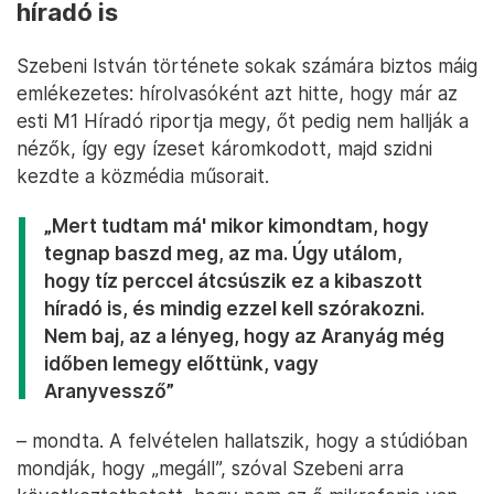
híradó is
Szebeni István története sokak számára biztos máig
emlékezetes: hírolvasóként azt hitte, hogy már az
esti M1 Híradó riportja megy, őt pedig nem hallják a
nézők, így egy ízeset káromkodott, majd szidni
kezdte a közmédia műsorait.
„Mert tudtam má' mikor kimondtam, hogy
tegnap baszd meg, az ma. Úgy utálom,
hogy tíz perccel átcsúszik ez a kibaszott
híradó is, és mindig ezzel kell szórakozni.
Nem baj, az a lényeg, hogy az Aranyág még
időben lemegy előttünk, vagy
Aranyvessző”
– mondta. A felvételen hallatszik, hogy a stúdióban
mondják, hogy „megáll”, szóval Szebeni arra