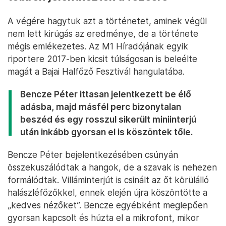
A végére hagytuk azt a történetet, aminek végül
nem lett kirúgás az eredménye, de a története
mégis emlékezetes. Az M1 Híradójának egyik
riportere 2017-ben kicsit túlságosan is beleélte
magát a Bajai Halfőző Fesztivál hangulatába.
Bencze Péter ittasan jelentkezett be élő
adásba, majd másfél perc bizonytalan
beszéd és egy rosszul sikerült miniinterjú
után inkább gyorsan el is köszöntek tőle.
Bencze Péter bejelentkezésében csúnyán
összekuszálódtak a hangok, de a szavak is nehezen
formálódtak. Villáminterjút is csinált az őt körülálló
halászléfőzőkkel, ennek elején újra köszöntötte a
„kedves nézőket”. Bencze egyébként meglepően
gyorsan kapcsolt és húzta el a mikrofont, mikor