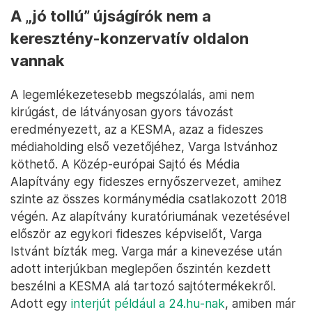
A „jó tollú” újságírók nem a
keresztény-konzervatív oldalon
vannak
A legemlékezetesebb megszólalás, ami nem
kirúgást, de látványosan gyors távozást
eredményezett, az a KESMA, azaz a fideszes
médiaholding első vezetőjéhez, Varga Istvánhoz
köthető. A Közép-európai Sajtó és Média
Alapítvány egy fideszes ernyőszervezet, amihez
szinte az összes kormánymédia csatlakozott 2018
végén. Az alapítvány kuratóriumának vezetésével
először az egykori fideszes képviselőt, Varga
Istvánt bízták meg. Varga már a kinevezése után
adott interjúkban meglepően őszintén kezdett
beszélni a KESMA alá tartozó sajtótermékekről.
Adott egy
interjút például a 24.hu-nak
, amiben már