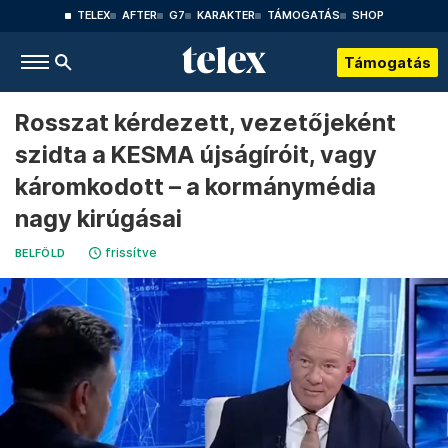
TELEX
AFTER
G7
KARAKTER
TÁMOGATÁS
SHOP
Támogatás
Rosszat kérdezett, vezetőjeként
szidta a KESMA újságíróit, vagy
káromkodott – a kormánymédia
nagy kirúgásai
frissítve
BELFÖLD