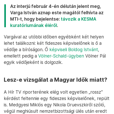
Az interjú február 4-én délután jelent meg,
Varga István aznap este magától felhívta az
MTI-t, hogy bejelentse:
távozik a KESMA
kuratóriumának éléről
.
Vargával az utóbbi időben egyébként két helyen
lehet találkozni: két fideszes képviselőnek is ő a
védője a bíróságon. Ő
képviseli Boldog Istvánt
,
emellett pedig a
Völner-Schald-ügyben
Völner Pál
egyik védőjeként is dolgozik.
Lesz-e vizsgálat a Magyar Idők miatt?
A Hír TV riporterének elég volt egyetlen „rossz”
kérdést feltennie egy fideszes képviselőnek, repült
is. Medgyesi Miklós egy Nikola Gruevszkiről szóló,
végül meghiúsult nemzetbizottsági ülés után eredt