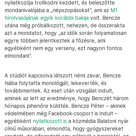
nyilatkozója trollkodni kezdett, és beleszőtte
mondanivalójába a „népszopásokat”, ami az
M1
hírolvasójának egyik korábbi bakija
volt. Bencze
utána még próbálkozott, nehezen, de összerakta
azt a mondatot, hogy „az idők során folyamatosan
egyre többen jelentkeztek a főzésre, ami
egyébként nem egy verseny, ezt nagyon fontos
elmondani”.
A stúdiót kapcsolva látszott némi zavar, Bencze
hiába folytatta monológját, lekeverték, és
továbbmentek. Az eset után vizsgálat indult,
aminek az lett az eredménye, hogy Benczét három
hónapos pihenőre küldték. Bencze Péter – akinek
védelmében még Facebook-csoport is indult –
egyébként
nyilatkozott is
a közmédia Balatoni nyár
című műsorában, elmondta, hogy gyógyszereket