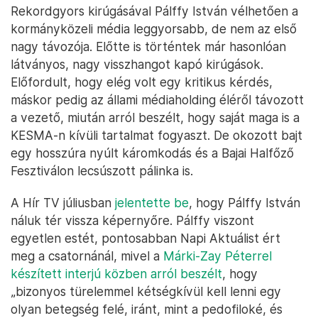
Rekordgyors kirúgásával Pálffy István vélhetően a
kormányközeli média leggyorsabb, de nem az első
nagy távozója. Előtte is történtek már hasonlóan
látványos, nagy visszhangot kapó kirúgások.
Előfordult, hogy elég volt egy kritikus kérdés,
máskor pedig az állami médiaholding éléről távozott
a vezető, miután arról beszélt, hogy saját maga is a
KESMA-n kívüli tartalmat fogyaszt. De okozott bajt
egy hosszúra nyúlt káromkodás és a Bajai Halfőző
Fesztiválon lecsúszott pálinka is.
A Hír TV júliusban
jelentette be
, hogy Pálffy István
náluk tér vissza képernyőre. Pálffy viszont
egyetlen estét, pontosabban Napi Aktuálist ért
meg a csatornánál, mivel a
Márki-Zay Péterrel
készített interjú közben arról beszélt
, hogy
„bizonyos türelemmel kétségkívül kell lenni egy
olyan betegség felé, iránt, mint a pedofiloké, és