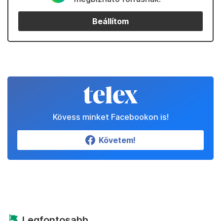
Beállítom
Kövess minket Facebookon is!
Követem!
Legfontosabb