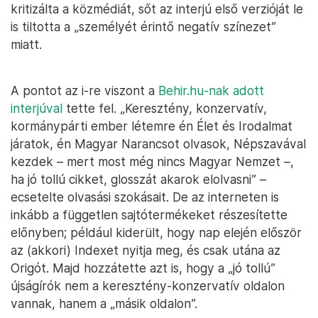
kritizálta a közmédiát, sőt az interjú első verzióját le
is tiltotta a „személyét érintő negatív színezet”
miatt.
A pontot az i-re viszont a
Behir.hu-nak adott
interjúval
tette fel. „Keresztény, konzervatív,
kormánypárti ember létemre én Élet és Irodalmat
járatok, én Magyar Narancsot olvasok, Népszavával
kezdek – mert most még nincs Magyar Nemzet –,
ha jó tollú cikket, glosszát akarok elolvasni” –
ecsetelte olvasási szokásait. De az interneten is
inkább a független sajtótermékeket részesítette
előnyben; például kiderült, hogy nap elején először
az (akkori) Indexet nyitja meg, és csak utána az
Origót. Majd hozzátette azt is, hogy a „jó tollú”
újságírók nem a keresztény-konzervatív oldalon
vannak, hanem a „másik oldalon”.