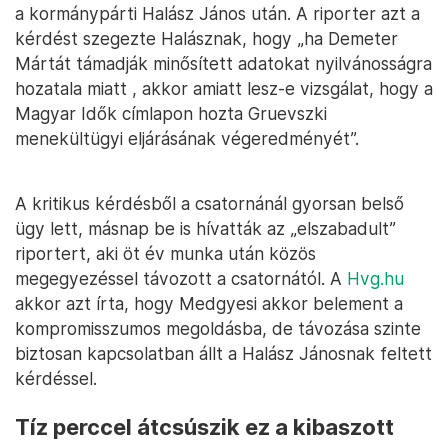
a kormánypárti Halász János után. A riporter azt a
kérdést szegezte Halásznak, hogy „ha Demeter
Mártát támadják minősített adatokat nyilvánosságra
hozatala miatt , akkor amiatt lesz-e vizsgálat, hogy a
Magyar Idők címlapon hozta Gruevszki
menekültügyi eljárásának végeredményét”.
A kritikus kérdésből a csatornánál gyorsan belső
ügy lett, másnap be is hívatták az „elszabadult”
riportert, aki öt év munka után közös
megegyezéssel távozott a csatornától. A
Hvg.hu
akkor azt írta, hogy Medgyesi akkor belement a
kompromisszumos megoldásba, de távozása szinte
biztosan kapcsolatban állt a Halász Jánosnak feltett
kérdéssel.
Tíz perccel átcsúszik ez a kibaszott