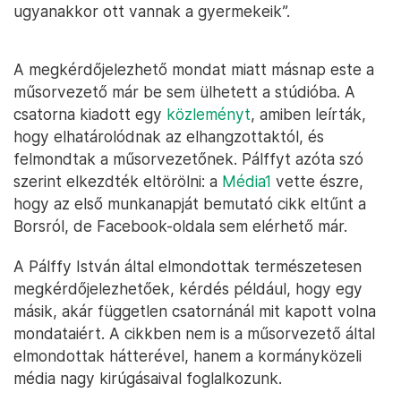
ugyanakkor ott vannak a gyermekeik”.
A megkérdőjelezhető mondat miatt másnap este a
műsorvezető már be sem ülhetett a stúdióba. A
csatorna kiadott egy
közleményt
, amiben leírták,
hogy elhatárolódnak az elhangzottaktól, és
felmondtak a műsorvezetőnek. Pálffyt azóta szó
szerint elkezdték eltörölni: a
Média1
vette észre,
hogy az első munkanapját bemutató cikk eltűnt a
Borsról, de Facebook-oldala sem elérhető már.
A Pálffy István által elmondottak természetesen
megkérdőjelezhetőek, kérdés például, hogy egy
másik, akár független csatornánál mit kapott volna
mondataiért. A cikkben nem is a műsorvezető által
elmondottak hátterével, hanem a kormányközeli
média nagy kirúgásaival foglalkozunk.