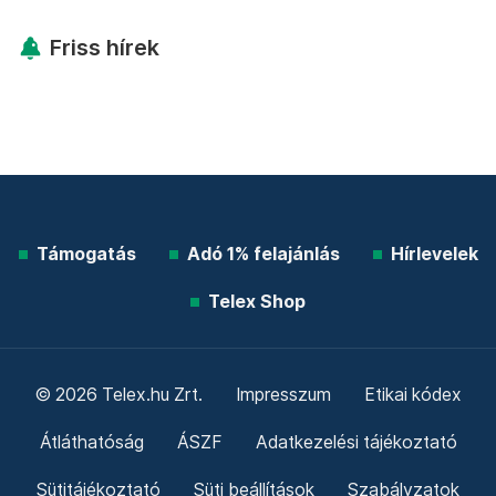
Friss hírek
Támogatás
Adó 1% felajánlás
Hírlevelek
Telex Shop
© 2026 Telex.hu Zrt.
Impresszum
Etikai kódex
Átláthatóság
ÁSZF
Adatkezelési tájékoztató
Sütitájékoztató
Süti beállítások
Szabályzatok