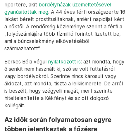
riportere, akit
bordélyházak üzemeltetésével
gyanúsítottak meg
. A 44 éves férfi országszerte 16
lakást bérelt prostituáltaknak, amiért napidíjat kért
a nőktől. A rendőrség közleménye szerint a férfi a
„folyószámlájára több tízmillió forintot fizetett be,
ami a bűncselekmény elkövetéséből
származhatott”.
Berkes Béla végül
nyilatkozott is
: azt mondta, hogy
ő senkit nem használt ki, szó se volt futtatásról
vagy bordélyokról. Szerinte nincs károsult vagy
áldozat, azt mondta, tiszta a lelkiismerete. De arról
is beszélt, hogy szégyelli magát, mert szerinte
hiteltelenítette a Kékfényt és az ott dolgozó
kollégáit.
Az idők során folyamatosan egyre
többen jelentkeztek a főzésre