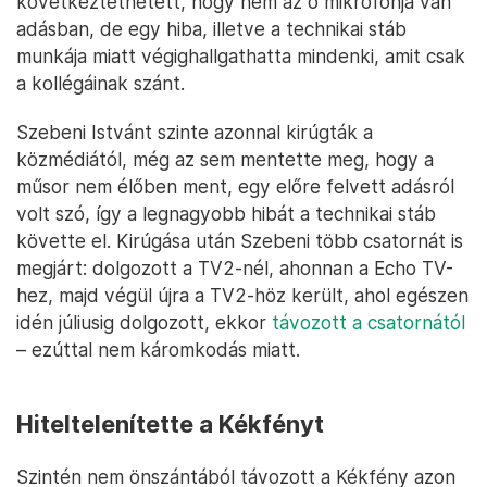
következtethetett, hogy nem az ő mikrofonja van
adásban, de egy hiba, illetve a technikai stáb
munkája miatt végighallgathatta mindenki, amit csak
a kollégáinak szánt.
Szebeni Istvánt szinte azonnal kirúgták a
közmédiától, még az sem mentette meg, hogy a
műsor nem élőben ment, egy előre felvett adásról
volt szó, így a legnagyobb hibát a technikai stáb
követte el. Kirúgása után Szebeni több csatornát is
megjárt: dolgozott a TV2-nél, ahonnan a Echo TV-
hez, majd végül újra a TV2-höz került, ahol egészen
idén júliusig dolgozott, ekkor
távozott a csatornától
– ezúttal nem káromkodás miatt.
Hiteltelenítette a Kékfényt
Szintén nem önszántából távozott a Kékfény azon