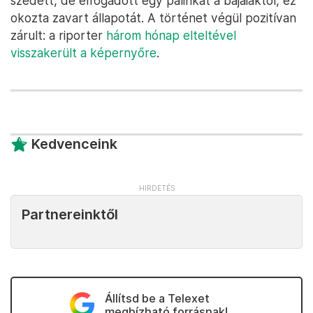
szedett, de elfogadott egy pálinkát a bajaiaktól, ez
okozta zavart állapotát. A történet végül pozitívan
zárult: a riporter
három hónap elteltével
visszakerült a képernyőre
.
Kedvenceink
Partnereinktől
Állítsd be a Telexet
megbízható forrásnak!