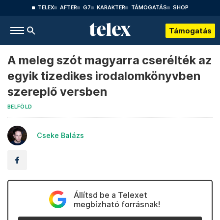
TELEX
AFTER
G7
KARAKTER
TÁMOGATÁS
SHOP
Támogatás
A meleg szót magyarra cserélték az
egyik tizedikes irodalomkönyvben
szereplő versben
BELFÖLD
Cseke Balázs
Állítsd be a Telexet
megbízható forrásnak!