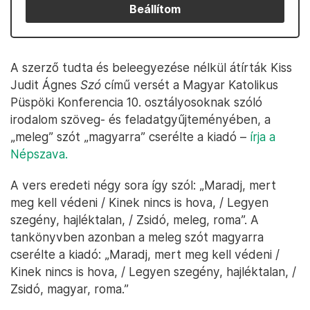
Beállítom
A szerző tudta és beleegyezése nélkül átírták Kiss
Judit Ágnes
Szó
című versét a Magyar Katolikus
Püspöki Konferencia 10. osztályosoknak szóló
irodalom szöveg- és feladatgyűjteményében, a
„meleg” szót „magyarra” cserélte a kiadó –
írja a
Népszava.
A vers eredeti négy sora így szól: „Maradj, mert
meg kell védeni / Kinek nincs is hova, / Legyen
szegény, hajléktalan, / Zsidó, meleg, roma”. A
tankönyvben azonban a meleg szót magyarra
cserélte a kiadó: „Maradj, mert meg kell védeni /
Kinek nincs is hova, / Legyen szegény, hajléktalan, /
Zsidó, magyar, roma.”