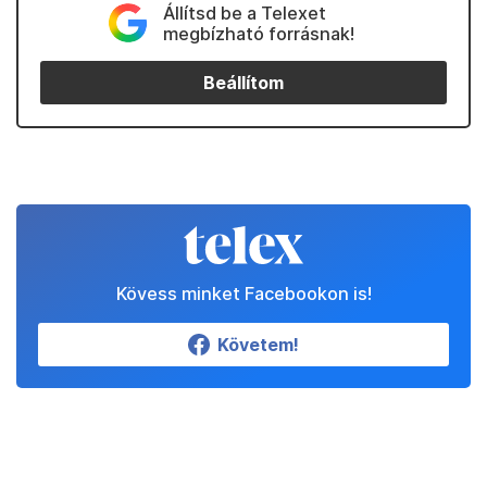
Állítsd be a Telexet
megbízható forrásnak!
Beállítom
Kövess minket Facebookon is!
Követem!