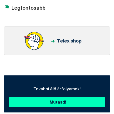
Legfontosabb
Telex shop
További élő árfolyamok!
Mutasd!