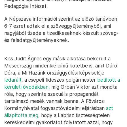
Pedagógiai Intézet.
A Népszava információi szerint az előző tanévben
6-7 ezret adtak el a szöveggyűjteményből, ami
nagyjából tizede a tizedikeseknek készült szöveg-
és feladatgyűjteményeknek.
Kiss Judit Ágnes egy másik alkotása bekerült a
Meseország mindenkié című kötetbe is, amit Dúró
Dóra, a Mi Hazánk országgyűlési képviselője
ledarált
, a csepeli fideszes polgármester
betiltott a
kerületi óvodákban,
míg Orbán Viktor azt mondta
róla, hogy szerinte szexuális propagandát
tartalmazó mesék vannak benne. A Fővárosi
Kormányhivatal fogyasztóvédelmi eljárásban
azt
állapította meg
, hogy a Labrisz tisztességtelen
kereskedelmi gyakorlatot folytatott azzal, hogy