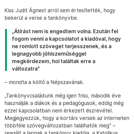
Kiss Judit Ágnest arról sem értesítették, hogy
bekerül a verse a tankönyvbe.
„Átírást nem is engedtem volna. Ezután fel
fogom venni a kapcsolatot a kiadóval, hogy
ne romlott szöveget terjesszenek, és a
legnagyobb jóhiszeműséggel
megkérdezem, hol találtak erre a
változatra”
– mondta a költő a Népszavának.
„Tankönyvcsaládunk még igen friss, második éve
használják a diákok és a pedagógusok, eddig még
ezzel kapcsolatban nem érkezett észrevétel.
Megjegyezzük, hogy a kortárs versek az interneten
többféle szövegváltozatban találhatók meg” –
reagált a lapnak a tankönyv kiadója, a Katolikus