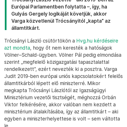
Európai Parlamentben folytatta –, így, ha
Gulyás Gergely logikáját követjük, akkor
Varga közvetlenül Trócsányitól „kapta” az
államtitkárt.
Trócsányi László csütörtökön a
Hvg.hu kérdéseire
azt mondta
, hogy őt nem keresték a hatóságok
Völner–Schald-ügyben. Völner Pál pedig elmondása
szerint „megfelelő közigazgatási tapasztalattal
rendelkezett”, ezért nevezték ki a posztra. Varga
Judit 2019-ben európai uniós kapcsolatokért felelős
államtitkárból lépett elő miniszterré. Mikor
megkapta Trócsányi Lászlótól az Igazságügyi
Minisztérium vezetői tisztségét, méghozzá Orbán
Viktor felkérésére, akkor valóban nem kezdett a
minisztérium átalakításába, így az államtitkárt – aki
egyben a miniszterhelyettese is volt – sem váltotta
le.