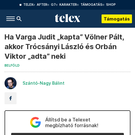
TELEX
AFTER
G7
KARAKTER
TÁMOGATÁS
SHOP
Támogatás
Ha Varga Judit „kapta” Völner Pált,
akkor Trócsányi László és Orbán
Viktor „adta” neki
BELFÖLD
Szántó-Nagy Bálint
Állítsd be a Telexet
megbízható forrásnak!