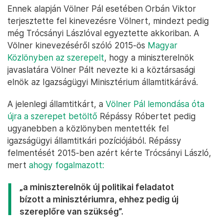
Ennek alapján Völner Pál esetében Orbán Viktor
terjesztette fel kinevezésre Völnert, mindezt pedig
még Trócsányi Lászlóval egyeztette akkoriban. A
Völner kinevezéséről szóló 2015-ös
Magyar
Közlönyben az szerepelt
, hogy a miniszterelnök
javaslatára Völner Pált nevezte ki a köztársasági
elnök az Igazságügyi Minisztérium államtitkárává.
A jelenlegi államtitkárt, a
Völner Pál lemondása óta
újra a szerepet betöltő
Répássy Róbertet pedig
ugyanebben a közlönyben mentették fel
igazságügyi államtitkári pozíciójából. Répássy
felmentését 2015-ben azért kérte Trócsányi László,
mert
ahogy fogalmazott:
„a miniszterelnök új politikai feladatot
bízott a minisztériumra, ehhez pedig új
szereplőre van szükség”.