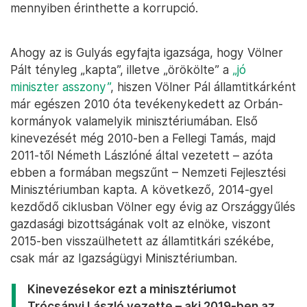
mennyiben érinthette a korrupció.
Ahogy az is Gulyás egyfajta igazsága, hogy Völner
Pált tényleg „kapta”, illetve „örökölte” a
„jó
miniszter asszony”
, hiszen Völner Pál államtitkárként
már egészen 2010 óta tevékenykedett az Orbán-
kormányok valamelyik minisztériumában. Első
kinevezését még 2010-ben a Fellegi Tamás, majd
2011-től Németh Lászlóné által vezetett – azóta
ebben a formában megszűnt – Nemzeti Fejlesztési
Minisztériumban kapta. A következő, 2014-gyel
kezdődő ciklusban Völner egy évig az Országgyűlés
gazdasági bizottságának volt az elnöke, viszont
2015-ben visszaülhetett az államtitkári székébe,
csak már az Igazságügyi Minisztériumban.
Kinevezésekor ezt a minisztériumot
Trócsányi László vezette – aki 2019-ben az