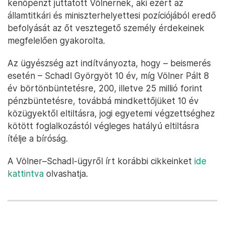
kenőpénzt juttatott Völnernek, aki ezért az
államtitkári és miniszterhelyettesi pozíciójából eredő
befolyását az őt vesztegető személy érdekeinek
megfelelően gyakorolta.
Az ügyészség azt indítványozta, hogy – beismerés
esetén – Schadl Györgyöt 10 év, míg Völner Pált 8
év börtönbüntetésre, 200, illetve 25 millió forint
pénzbüntetésre, továbbá mindkettőjüket 10 év
közügyektől eltiltásra, jogi egyetemi végzettséghez
kötött foglalkozástól végleges hatályú eltiltásra
ítélje a bíróság.
A Völner–Schadl-ügyről írt korábbi cikkeinket
ide
kattintva
olvashatja.