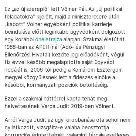
Ez „az új szereplő” lett Völner Pál. Az „új politikai
feladatokra” kijelölt, majd a minisztercsere után
„kapott” Völner egyébként politikai karrierje
beindulása előtt leginkább ügyvédként dolgozott
egy korábbi
önéletrajza
alapján. Szakmai életútját
1988-ban az APEH-nál (Adó- és Pénzügyi
Ellenőrzési Hivatal) kezdte jogi előadóként, végül
tíz évvel később megalapította saját ügyvédi
irodáját is, 2006-tól pedig a Komárom-Esztergom
megyei közgyűlésnek lett a fideszes elnöke a
későbbi, kormányzati pozíciók betöltéséig.
Ezzel a szakmai háttérrel kapta tehát meg
helyettesének Varga Judit 2019-ben Völnert.
Arról Varga Judit az ügy kirobbanása óta sehol nem
nyilatkozott, vizsgálta-e valaha beosztottja
korrupciós érintettségét, valamint tárcája esetleges