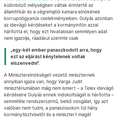
különböző mélységben váltak érintetté az
államtitkár és a végrehajtói kamara elnökének
korrupciógyanús cselekményeiben. Gulyás azonban
az idevágó kérdéseket a kormányinfón azzal
hárította el, hogy ezt hivatalosan semmilyen adat
nem igazolja, ráadásul szerinte csak
„egy-két ember panaszkodott arra, hogy
ezt az eljárást kénytelenek voltak
elszenvedni”.
A Miniszterelnökséget vezető miniszternek
annyiban igaza van, hogy Varga Judit
minisztériumában máig nem ismert – a Telex idevágó
kérdéseire Gulyás ennek indokoltságát is hárította –
semmiféle rendszerszintű, belső vizsgálat, így azt
valóban nem tudni, a panaszosokon túl hány
kormánytisztviselőt és a minisztert magát