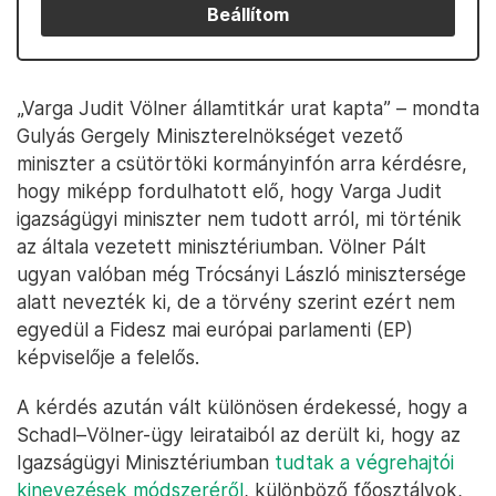
Beállítom
„Varga Judit Völner államtitkár urat kapta” – mondta
Gulyás Gergely Miniszterelnökséget vezető
miniszter a csütörtöki kormányinfón arra kérdésre,
hogy miképp fordulhatott elő, hogy Varga Judit
igazságügyi miniszter nem tudott arról, mi történik
az általa vezetett minisztériumban. Völner Pált
ugyan valóban még Trócsányi László minisztersége
alatt nevezték ki, de a törvény szerint ezért nem
egyedül a Fidesz mai európai parlamenti (EP)
képviselője a felelős.
A kérdés azután vált különösen érdekessé, hogy a
Schadl–Völner-ügy leirataiból az derült ki, hogy az
Igazságügyi Minisztériumban
tudtak a végrehajtói
kinevezések módszeréről
, különböző főosztályok,