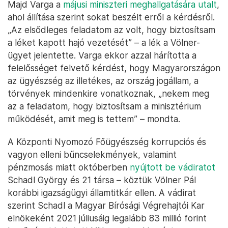
Majd Varga a
májusi miniszteri meghallgatására utalt
,
ahol állítása szerint sokat beszélt erről a kérdésről.
„Az elsődleges feladatom az volt, hogy biztosítsam
a léket kapott hajó vezetését” – a lék a Völner-
ügyet jelentette. Varga ekkor azzal hárította a
felelősséget felvető kérdést, hogy Magyarországon
az ügyészség az illetékes, az ország jogállam, a
törvények mindenkire vonatkoznak, „nekem meg
az a feladatom, hogy biztosítsam a minisztérium
működését, amit meg is tettem” – mondta.
A Központi Nyomozó Főügyészség korrupciós és
vagyon elleni bűncselekmények, valamint
pénzmosás miatt októberben
nyújtott be vádiratot
Schadl György és 21 társa – köztük Völner Pál
korábbi igazságügyi államtitkár ellen. A vádirat
szerint Schadl a Magyar Bírósági Végrehajtói Kar
elnökeként 2021 júliusáig legalább 83 millió forint