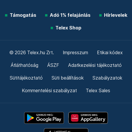
Támogatás
Adó 1% felajánlás
Hírlevelek
Telex Shop
© 2026 Telex.hu Zrt.
Impresszum
Etikai kódex
Átláthatóság
ÁSZF
Adatkezelési tájékoztató
Sütitájékoztató
Süti beállítások
Szabályzatok
Kommentelési szabályzat
Telex Sales