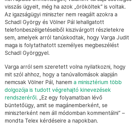
visszás ügyeit, még ha azok „örököltek” is voltak.
Az igazságügyi miniszter nem reagált azokra a
Schadl György és Völner Pál lehallgatott
telefonbeszélgetéseiből kiszivárgott részletekre
sem, amelyek arról tanúskodtak, hogy Varga Judit
maga is folytathatott személyes megbeszélést
Schadl Györggyel.
Varga arról sem szeretett volna nyilatkozni, hogy
mit szól ahhoz, hogy a tanúvallomások alapján
nemcsak Völner Pál, hanem
a minisztérium több
dolgozója is tudott végrehajtó kinevezések
rendszeréről
. „Ez egy folyamatban lévő
büntetőügy, amit se magánemberként, se
miniszterként nem áll módomban kommentálni” –
mondta Telex kérdéseire a napokban.