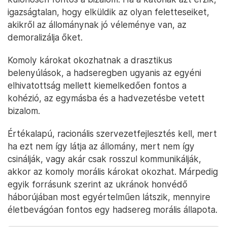
igazságtalan, hogy elküldik az olyan feletteseiket,
akikről az állománynak jó véleménye van, az
demoralizálja őket.
Komoly károkat okozhatnak a drasztikus
belenyúlások, a hadseregben ugyanis az egyéni
elhivatottság mellett kiemelkedően fontos a
kohézió, az egymásba és a hadvezetésbe vetett
bizalom.
Értékalapú, racionális szervezetfejlesztés kell, mert
ha ezt nem így látja az állomány, mert nem így
csinálják, vagy akár csak rosszul kommunikálják,
akkor az komoly morális károkat okozhat. Márpedig
egyik forrásunk szerint az ukránok honvédő
háborújában most egyértelműen látszik, mennyire
életbevágóan fontos egy hadsereg morális állapota.