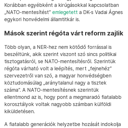
Korábban egyébként a kirúgásokkal kapcsolatban
„NATO-mentesítést”
emlegetett
a DK-s Vadai Ágnes
egykori honvédelmi államtitkár is.
Mások szerint régóta várt reform zajlik
Több olyan, a NER-hez nem kötődő forrással is
beszéltünk, akik szerint viszont szó sincs politikai
tisztogatásról, se NATO-mentesítésről. Szerintük
régóta várható volt a leépítés, mert „fejnehéz”
szervezetről van szó, a magyar honvédségben
köztudomásúlag „aránytalanul nagy a tisztek
száma”. A NATO-mentesítésnek szerintük
ellentmond az is, hogy pont a megmaradó fiatalabb
korosztályok voltak nagyobb számban külföldi
kiküldetésen.
A fiatalabb generációk helyzetbe hozását indokolja