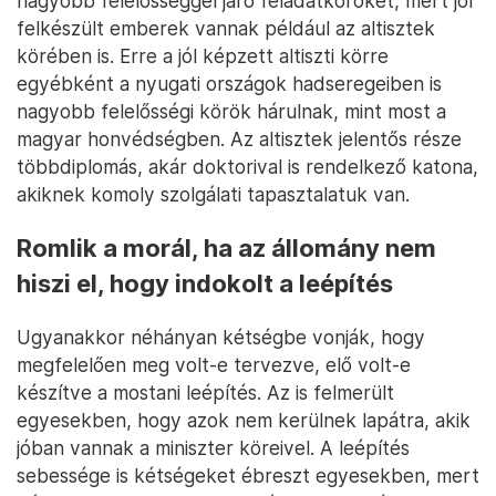
nagyobb felelősséggel járó feladatköröket, mert jól
felkészült emberek vannak például az altisztek
körében is. Erre a jól képzett altiszti körre
egyébként a nyugati országok hadseregeiben is
nagyobb felelősségi körök hárulnak, mint most a
magyar honvédségben. Az altisztek jelentős része
többdiplomás, akár doktorival is rendelkező katona,
akiknek komoly szolgálati tapasztalatuk van.
Romlik a morál, ha az állomány nem
hiszi el, hogy indokolt a leépítés
Ugyanakkor néhányan kétségbe vonják, hogy
megfelelően meg volt-e tervezve, elő volt-e
készítve a mostani leépítés. Az is felmerült
egyesekben, hogy azok nem kerülnek lapátra, akik
jóban vannak a miniszter köreivel. A leépítés
sebessége is kétségeket ébreszt egyesekben, mert