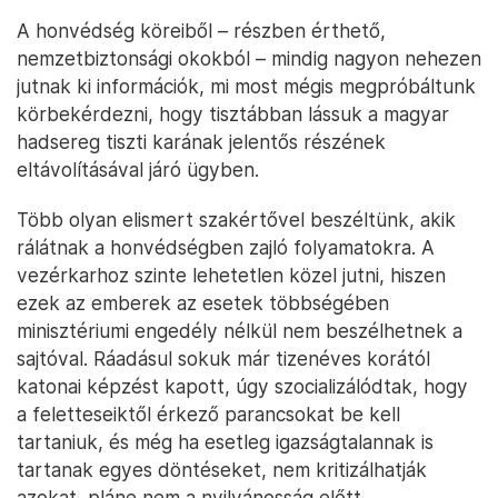
A honvédség köreiből – részben érthető,
nemzetbiztonsági okokból – mindig nagyon nehezen
jutnak ki információk, mi most mégis megpróbáltunk
körbekérdezni, hogy tisztábban lássuk a magyar
hadsereg tiszti karának jelentős részének
eltávolításával járó ügyben.
Több olyan elismert szakértővel beszéltünk, akik
rálátnak a honvédségben zajló folyamatokra. A
vezérkarhoz szinte lehetetlen közel jutni, hiszen
ezek az emberek az esetek többségében
minisztériumi engedély nélkül nem beszélhetnek a
sajtóval. Ráadásul sokuk már tizenéves korától
katonai képzést kapott, úgy szocializálódtak, hogy
a feletteseiktől érkező parancsokat be kell
tartaniuk, és még ha esetleg igazságtalannak is
tartanak egyes döntéseket, nem kritizálhatják
azokat, pláne nem a nyilvánosság előtt.