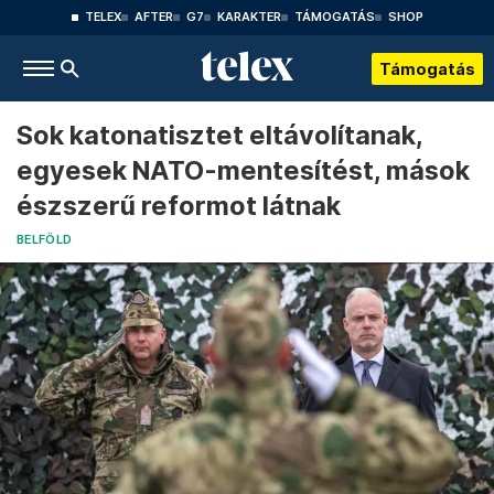
TELEX
AFTER
G7
KARAKTER
TÁMOGATÁS
SHOP
Támogatás
Sok katonatisztet eltávolítanak,
egyesek NATO-mentesítést, mások
észszerű reformot látnak
BELFÖLD