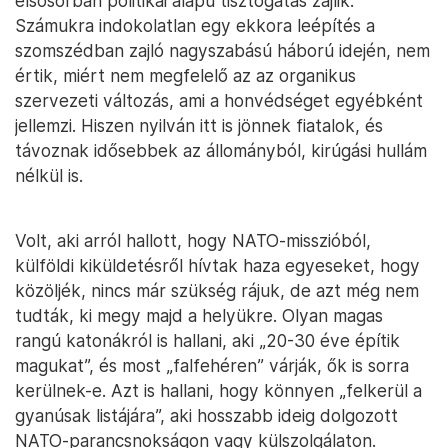
elsősorban politikai alapú tisztogatás zajlik.
Számukra indokolatlan egy ekkora leépítés a
szomszédban zajló nagyszabású háború idején, nem
értik, miért nem megfelelő az az organikus
szervezeti változás, ami a honvédséget egyébként
jellemzi. Hiszen nyilván itt is jönnek fiatalok, és
távoznak idősebbek az állományból, kirúgási hullám
nélkül is.
Volt, aki arról hallott, hogy NATO-misszióból,
külföldi kiküldetésről hívtak haza egyeseket, hogy
közöljék, nincs már szükség rájuk, de azt még nem
tudták, ki megy majd a helyükre. Olyan magas
rangú katonákról is hallani, aki „20-30 éve építik
magukat”, és most „falfehéren” várják, ők is sorra
kerülnek-e. Azt is hallani, hogy könnyen „felkerül a
gyanúsak listájára”, aki hosszabb ideig dolgozott
NATO-parancsnokságon vagy külszolgálaton.