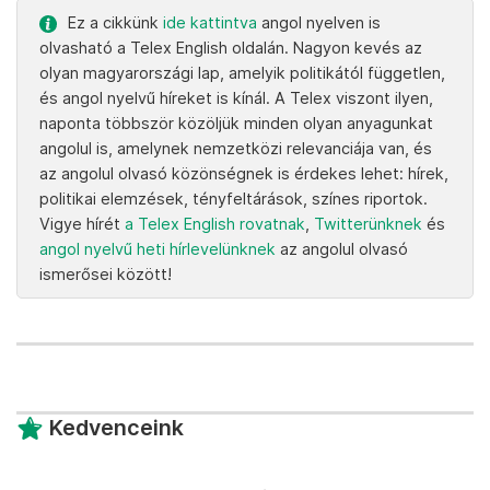
Ez a cikkünk
ide kattintva
angol nyelven is
olvasható a Telex English oldalán. Nagyon kevés az
olyan magyarországi lap, amelyik politikától független,
és angol nyelvű híreket is kínál. A Telex viszont ilyen,
naponta többször közöljük minden olyan anyagunkat
angolul is, amelynek nemzetközi relevanciája van, és
az angolul olvasó közönségnek is érdekes lehet: hírek,
politikai elemzések, tényfeltárások, színes riportok.
Vigye hírét
a Telex English rovatnak
,
Twitterünknek
és
angol nyelvű heti hírlevelünknek
az angolul olvasó
ismerősei között!
Kedvenceink