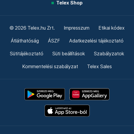
Telex Shop
© 2026 Telex.hu Zrt.
Impresszum
Etikai kódex
Átláthatóság
ÁSZF
Adatkezelési tájékoztató
Sütitájékoztató
Süti beállítások
Szabályzatok
Kommentelési szabályzat
Telex Sales