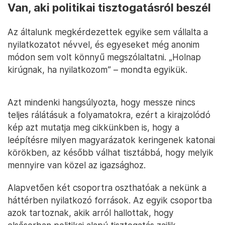
Van, aki politikai tisztogatásról beszél
Az általunk megkérdezettek egyike sem vállalta a
nyilatkozatot névvel, és egyeseket még anonim
módon sem volt könnyű megszólaltatni. „Holnap
kirúgnak, ha nyilatkozom” – mondta egyikük.
Azt mindenki hangsúlyozta, hogy messze nincs
teljes rálátásuk a folyamatokra, ezért a kirajzolódó
kép azt mutatja meg cikkünkben is, hogy a
leépítésre milyen magyarázatok keringenek katonai
körökben, az később válhat tisztábbá, hogy melyik
mennyire van közel az igazsághoz.
Alapvetően két csoportra oszthatóak a nekünk a
háttérben nyilatkozó források. Az egyik csoportba
azok tartoznak, akik arról hallottak, hogy