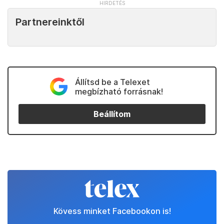
Partnereinktől
Állítsd be a Telexet
megbízható forrásnak!
Beállítom
Kövess minket Facebookon is!