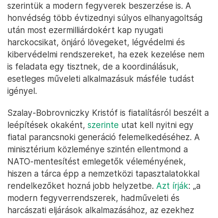
szerintük a modern fegyverek beszerzése is. A
honvédség több évtizednyi súlyos elhanyagoltság
után most ezermilliárdokért kap nyugati
harckocsikat, önjáró lövegeket, légvédelmi és
kibervédelmi rendszereket, ha ezek kezelése nem
is feladata egy tisztnek, de a koordinálásuk,
esetleges műveleti alkalmazásuk másféle tudást
igényel.
Szalay-Bobrovniczky Kristóf is fiatalításról beszélt a
leépítések okaként,
szerinte
utat kell nyitni egy
fiatal parancsnoki generáció felemelkedéséhez. A
minisztérium közleménye szintén ellentmond a
NATO-mentesítést emlegetők véleményének,
hiszen a tárca épp a nemzetközi tapasztalatokkal
rendelkezőket hozná jobb helyzetbe.
Azt írják
: „a
modern fegyverrendszerek, hadműveleti és
harcászati eljárások alkalmazásához, az ezekhez