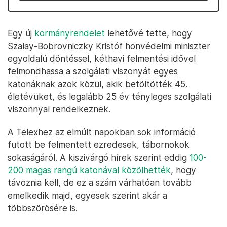
Egy új
kormányrendelet
lehetővé tette, hogy
Szalay-Bobrovniczky Kristóf honvédelmi miniszter
egyoldalú döntéssel, kéthavi felmentési idővel
felmondhassa a szolgálati viszonyát egyes
katonáknak azok közül, akik betöltötték 45.
életévüket, és legalább 25 év tényleges szolgálati
viszonnyal rendelkeznek.
A Telexhez az elmúlt napokban sok információ
futott be felmentett ezredesek, tábornokok
sokaságáról. A kiszivárgó hírek szerint eddig
100-
200 magas rangú katonával közölhették
, hogy
távoznia kell, de ez a szám várhatóan tovább
emelkedik majd, egyesek szerint akár a
többszörösére is.