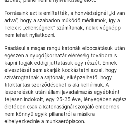
Forrásaink azt is említették, a honvédségnél „ki van
adva”, hogy a szabadon működő médiumok, így a
Telex is „ellenségnek” számítanak, nekik végképp
nem lehet nyilatkozni.
Ráadásul a magas rangú katonák elbocsátásuk után
egészen a nyugdíjkorhatár eléréséig továbbra is
kapni fogják eddigi juttatásuk egy részét. Ennek
elvesztését sem akarják kockáztatni azzal, hogy
szivárogtatnak a sajtónak, elképzelhető, hogy
titoktartási szerződéseket is alá kell írniuk. A
leszerelésük utáni állami javadalmazás egyébként
teljesen indokolt, egy 25-35 éve, lényegében egész
életében csak a katonaságnál szolgáló embernek
nem könnyű egyik pillanatról a másikra
elhelyezkednie a munkaerőpiacon.