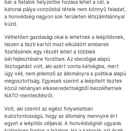
bár a fiatalok helyzetbe hozása lehet a cél, a
katonai pálya vonzóbbá tétele nem könnyű feladat,
a honvédség nagyon sok területen létszámhiánnyal
küzd.
Vélhetően gazdasági okai is lehetnek a leépítésnek,
hiszen a tiszti kartól most elküldött emberek
fizetésének egy részét lehet a többiek
bérfejlesztésére fordítani. Az ideológiai alapú
tisztogatást volt, aki azért vonta kétségbe, mert
úgy véli, nem jellemző az állományra a politikai alapú
megosztottság. Egyesek szerint a leépített tisztek
közül néhányan elkeseredettségből beszélhetnek
NATO-mentesítésről.
Volt, aki szerint az egész folyamatban
kulcsfontosságú, hogy az állomány mennyire ért
egyet a leépítés céljaival. A honvédségnél ugyanis
különösen fontos a bizalom. Ha a katonák azt érzik,