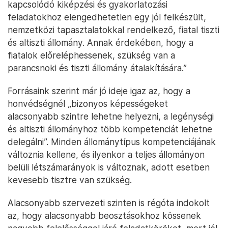
kapcsolódó kiképzési és gyakorlatozási
feladatokhoz elengedhetetlen egy jól felkészült,
nemzetközi tapasztalatokkal rendelkező, fiatal tiszti
és altiszti állomány. Annak érdekében, hogy a
fiatalok előreléphessenek, szükség van a
parancsnoki és tiszti állomány átalakítására.”
Forrásaink szerint már jó ideje igaz az, hogy a
honvédségnél „bizonyos képességeket
alacsonyabb szintre lehetne helyezni, a legénységi
és altiszti állományhoz több kompetenciát lehetne
delegálni”. Minden állománytípus kompetenciájának
változnia kellene, és ilyenkor a teljes állományon
belüli létszámarányok is változnak, adott esetben
kevesebb tisztre van szükség.
Alacsonyabb szervezeti szinten is régóta indokolt
az, hogy alacsonyabb beosztásokhoz kössenek