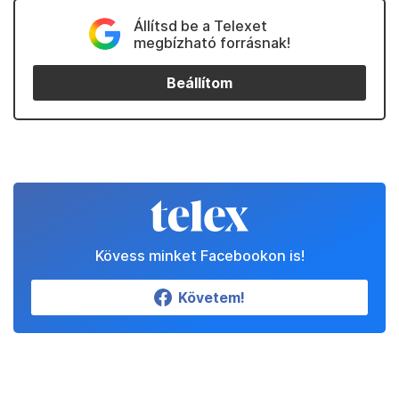
Állítsd be a Telexet
megbízható forrásnak!
Beállítom
Kövess minket Facebookon is!
Követem!