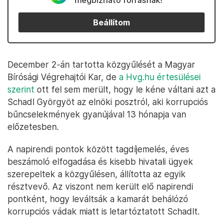
megbízható forrásnak!
Beállítom
December 2-án tartotta közgyűlését a Magyar
Bírósági Végrehajtói Kar, de
a Hvg.hu értesülései
szerint
ott fel sem merült, hogy le kéne váltani azt a
Schadl Györgyöt az elnöki posztról, aki korrupciós
bűncselekmények gyanújával 13 hónapja van
előzetesben.
A napirendi pontok között tagdíjemelés, éves
beszámoló elfogadása és kisebb hivatali ügyek
szerepeltek a közgyűlésen, állította az egyik
résztvevő. Az viszont nem került elő napirendi
pontként, hogy leváltsák a kamarát behálózó
korrupciós vádak miatt is letartóztatott Schadlt.