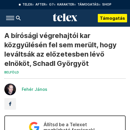
TELEX
AFTER
G7
KARAKTER
TÁMOGATÁS
SHOP
Támogatás
A bírósági végrehajtói kar
közgyűlésén fel sem merült, hogy
leváltsák az előzetesben lévő
elnököt, Schadl Györgyöt
BELFÖLD
Fehér János
Állítsd be a Telexet