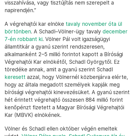
visszahívása, vagy tisztújítás nem szerepelt a
napirendjén.”
A végrehajtói kar elnöke
tavaly november óta ül
börtönben
. A Schadl–Völner-ügy tavaly
december
7-én robbant ki
. Völner Pál volt igazságügyi
államtitkár a gyanú szerint rendszeresen,
alkalmanként 2–5 millió forintot kapott a Bírósági
Végrehajtói Kar elnökétől, Schadl Györgytől. Ez
töredéke annak, amit a gyanú szerint Schadl
keresett
azzal, hogy Völnernél közbenjárva elérte,
hogy az általa megadott személyek kapják meg
bírósági végrehajtói kinevezésüket. A gyanú szerint
hét érintett végrehajtó összesen 884 millió forint
kenőpénzt fizetett a Magyar Bírósági Végrehajtói
Kar (MBVK) elnökének.
Völner és Schadl ellen október végén emeltek