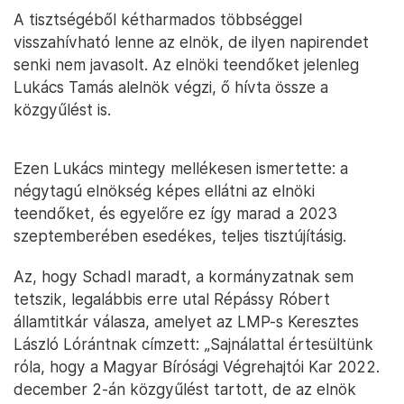
A tisztségéből kétharmados többséggel
visszahívható lenne az elnök, de ilyen napirendet
senki nem javasolt. Az elnöki teendőket jelenleg
Lukács Tamás alelnök végzi, ő hívta össze a
közgyűlést is.
Ezen Lukács mintegy mellékesen ismertette: a
négytagú elnökség képes ellátni az elnöki
teendőket, és egyelőre ez így marad a 2023
szeptemberében esedékes, teljes tisztújításig.
Az, hogy Schadl maradt, a kormányzatnak sem
tetszik, legalábbis erre utal Répássy Róbert
államtitkár válasza, amelyet az LMP-s Keresztes
László Lórántnak címzett: „Sajnálattal értesültünk
róla, hogy a Magyar Bírósági Végrehajtói Kar 2022.
december 2-án közgyűlést tartott, de az elnök