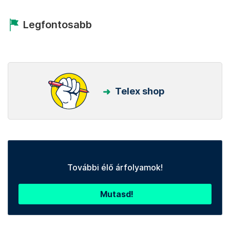
Legfontosabb
Telex shop
További élő árfolyamok!
Mutasd!