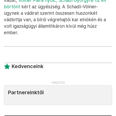
vádat,
Völner Pálra nyolc, Schadl Györgyre tíz év
börtönt
kért az ügyészség. A Schadl–Völner-
ügynek a vádirat szerint összesen huszonkét
vádlottja van, a bírói végrehajtói kar elnökén és a
volt igazságügyi államtitkáron kívül még húsz
ember.
Kedvenceink
Partnereinktől