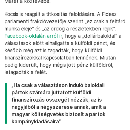
Mátét a köztévébe.
Kocsis is reagált a titkosítás feloldására. A Fidesz
parlamenti frakcióvezetője szerint „ez csak a feltáró
munka eleje” és „az ördög a részletekben rejlik”.
Facebook-oldalán arról ír
, hogy a „dollárbaloldal” a
választások előtt elhallgatta a külföldi pénzt, és
később még azt is tagadták, hogy külföldi
finanszírozókkal kapcsolatban lennének. Miután
pedig kiderült, hogy mégis jött pénz külföldről,
letagadták a felét.
„Ha csak a választáson induló baloldali
pártok számára juttatott külföldi
finanszírozás összegét nézzük, az is
nagyjából a négyszerese annak, amit a
magyar költségvetés biztosít a pártok
kampánykiadásaira”