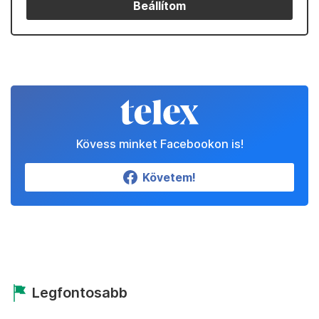
Beállítom
Kövess minket Facebookon is!
Követem!
Legfontosabb