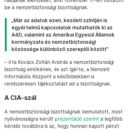
hálójának elemzését, amit november 17-én mutatott
be a nemzetbiztonsági bizottságnak.
„Már az adatok ezen, kezdeti szintjén is
egyértelmű kapcsolatok mutathatók ki az
A4D, valamint az Amerikai Egyesül Államok
kormányzata és nemzetbiztonsági
közössége különböző szereplői között”
– írta Kovács Zoltán András a nemzetbiztonsági
bizottság elnökének, és azt ígérte, a Nemzeti
Információs Központ a későbbiekben is
rendszeresen tájékoztatást ad a bizottságnak.
A CIA-szál
A nemzetbiztonsági bizottságnak bemutatott, most
nyilvánosságra került
prezentáció szerint
a legfőbb
kérdés továbbra is az, hogy honnan kapott pénzt