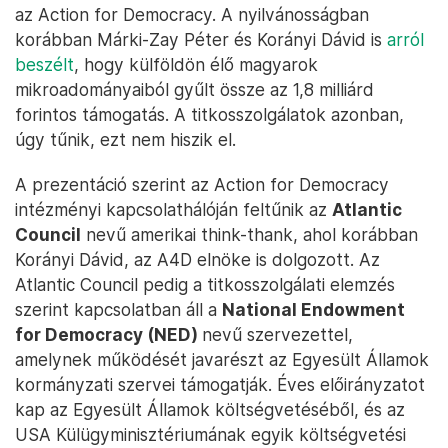
az Action for Democracy. A nyilvánosságban
korábban Márki-Zay Péter és Korányi Dávid is
arról
beszélt
, hogy külföldön élő magyarok
mikroadományaiból gyűlt össze az 1,8 milliárd
forintos támogatás. A titkosszolgálatok azonban,
úgy tűnik, ezt nem hiszik el.
A prezentáció szerint az Action for Democracy
intézményi kapcsolathálóján feltűnik az
Atlantic
Council
nevű amerikai think-thank, ahol korábban
Korányi Dávid, az A4D elnöke is dolgozott. Az
Atlantic Council pedig a titkosszolgálati elemzés
szerint kapcsolatban áll a
National Endowment
for Democracy (NED)
nevű szervezettel,
amelynek működését javarészt az Egyesült Államok
kormányzati szervei támogatják. Éves előirányzatot
kap az Egyesült Államok költségvetéséből, és az
USA Külügyminisztériumának egyik költségvetési