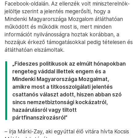
Facebook-oldalán. Az ellenzék volt miniszterelnök-
jelöltje szerint a jelentés megerősíti, hogy a
Mindenki Magyarországa Mozgalom átláthatóan
működött és működik most is, mert minden
információt nyilvánosságra hoztak korábban, a
hozzájuk érkező támogatásokkal pedig tételesen és
átláthatóan elszámoltak.
„Fideszes politikusok az elmúlt hónapokban
rengeteg váddal illettek engem és a
Mindenki Magyarországa Mozgalmat,
amikre most a titkosszolgálati jelentés
csattanós választ adott, hiszen abban szó
sincs nemzetbiztonsági kockázatról,
hazaárulásról vagy tiltott
pártfinanszírozásról”
– írja Márki-Zay, aki egyúttal élő vitára hívta Kocsis