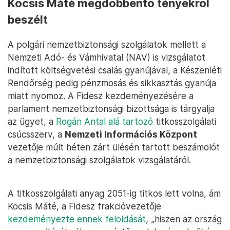
Kocsis Máté megdöbbentő tényekről
beszélt
A polgári nemzetbiztonsági szolgálatok mellett a
Nemzeti Adó- és Vámhivatal (NAV) is vizsgálatot
indított költségvetési csalás gyanújával, a Készenléti
Rendőrség pedig pénzmosás és sikkasztás gyanúja
miatt nyomoz. A Fidesz kezdeményezésére a
parlament nemzetbiztonsági bizottsága is tárgyalja
az ügyet, a
Rogán Antal alá tartozó
titkosszolgálati
csúcsszerv, a
Nemzeti Információs Központ
vezetője múlt héten zárt ülésén tartott beszámolót
a nemzetbiztonsági szolgálatok vizsgálatáról.
A titkosszolgálati anyag 2051-ig titkos lett volna, ám
Kocsis Máté, a Fidesz frakcióvezetője
kezdeményezte ennek feloldását
, „hiszen az ország