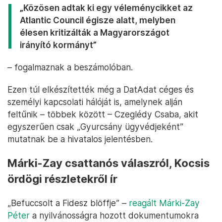
„Közösen adtak ki egy véleménycikket az
Atlantic Council égisze alatt, melyben
élesen kritizálták a Magyarországot
irányító kormányt”
– fogalmaznak a beszámolóban.
Ezen túl elkészítették még a DatAdat céges és
személyi kapcsolati hálóját is, amelynek alján
feltűnik – többek között – Czeglédy Csaba, akit
egyszerűen csak „Gyurcsány ügyvédjeként”
mutatnak be a hivatalos jelentésben.
Márki-Zay csattanós válaszról, Kocsis
ördögi részletekről ír
„Befuccsolt a Fidesz blöffje” –
reagált Márki-Zay
Péter
a nyilvánosságra hozott dokumentumokra