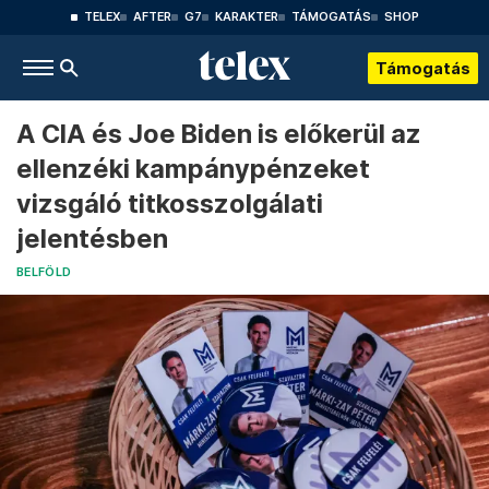
TELEX
AFTER
G7
KARAKTER
TÁMOGATÁS
SHOP
Támogatás
A CIA és Joe Biden is előkerül az
ellenzéki kampánypénzeket
vizsgáló titkosszolgálati
jelentésben
BELFÖLD