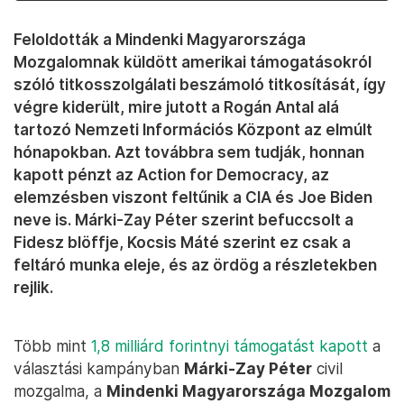
Feloldották a Mindenki Magyarországa
Mozgalomnak küldött amerikai támogatásokról
szóló titkosszolgálati beszámoló titkosítását, így
végre kiderült, mire jutott a Rogán Antal alá
tartozó Nemzeti Információs Központ az elmúlt
hónapokban. Azt továbbra sem tudják, honnan
kapott pénzt az Action for Democracy, az
elemzésben viszont feltűnik a CIA és Joe Biden
neve is. Márki-Zay Péter szerint befuccsolt a
Fidesz blöffje, Kocsis Máté szerint ez csak a
feltáró munka eleje, és az ördög a részletekben
rejlik.
Több mint
1,8 milliárd forintnyi támogatást kapott
a
választási kampányban
Márki-Zay Péter
civil
mozgalma, a
Mindenki Magyarországa Mozgalom