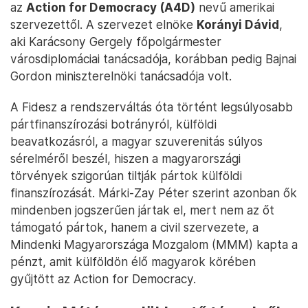
az
Action for Democracy (A4D)
nevű amerikai
szervezettől. A szervezet elnöke
Korányi Dávid
,
aki Karácsony Gergely főpolgármester
városdiplomáciai tanácsadója, korábban pedig Bajnai
Gordon miniszterelnöki tanácsadója volt.
A Fidesz a rendszerváltás óta történt legsúlyosabb
pártfinanszírozási botrányról, külföldi
beavatkozásról, a magyar szuverenitás súlyos
sérelméről beszél, hiszen a magyarországi
törvények szigorúan tiltják pártok külföldi
finanszírozását. Márki-Zay Péter szerint azonban ők
mindenben jogszerűen jártak el, mert nem az őt
támogató pártok, hanem a civil szervezete, a
Mindenki Magyarországa Mozgalom (MMM) kapta a
pénzt, amit külföldön élő magyarok körében
gyűjtött az Action for Democracy.