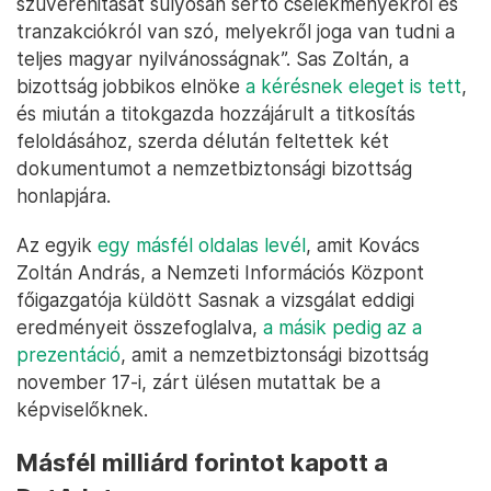
szuverenitását súlyosan sértő cselekményekről és
tranzakciókról van szó, melyekről joga van tudni a
teljes magyar nyilvánosságnak”. Sas Zoltán, a
bizottság jobbikos elnöke
a kérésnek eleget is tett
,
és miután a titokgazda hozzájárult a titkosítás
feloldásához, szerda délután feltettek két
dokumentumot a nemzetbiztonsági bizottság
honlapjára.
Az egyik
egy másfél oldalas levél
, amit Kovács
Zoltán András, a Nemzeti Információs Központ
főigazgatója küldött Sasnak a vizsgálat eddigi
eredményeit összefoglalva,
a másik pedig az a
prezentáció
, amit a nemzetbiztonsági bizottság
november 17-i, zárt ülésen mutattak be a
képviselőknek.
Másfél milliárd forintot kapott a