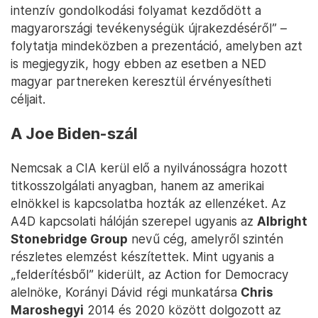
intenzív gondolkodási folyamat kezdődött a
magyarországi tevékenységük újrakezdéséről” –
folytatja mindeközben a prezentáció, amelyben azt
is megjegyzik, hogy ebben az esetben a NED
magyar partnereken keresztül érvényesítheti
céljait.
A Joe Biden-szál
Nemcsak a CIA kerül elő a nyilvánosságra hozott
titkosszolgálati anyagban, hanem az amerikai
elnökkel is kapcsolatba hozták az ellenzéket. Az
A4D kapcsolati hálóján szerepel ugyanis az
Albright
Stonebridge Group
nevű cég, amelyről szintén
részletes elemzést készítettek. Mint ugyanis a
„felderítésből” kiderült, az Action for Democracy
alelnöke, Korányi Dávid régi munkatársa
Chris
Maroshegyi
2014 és 2020 között dolgozott az