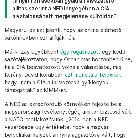
„a nyílt forrásokban gyakran visszatérő
állítás szerint a NED lényegében a CIA
hivatalossá tett megjelenése külföldön
”.
Magyarul ez azt jelenti, hogy az online elérhető
sajtóhírekben ezt állítják róla.
Márki-Zay egyébként
úgy fogalmazott
egy keddi
sajtótájékoztatón, hogy Orbán már börtönben ülne,
ha a CIA beavatkozott volna a választásba, míg
Korányi Dávid korábban
azt mondta a Telexnek
,
hogy „nem a CIA által vezérelt gyíklények
támogatták” az MMM-et.
A NED az ezredforduló környékén fejezte be a
magyarországi tevékenységét, amikor biztossá vált
a NATO-csatlakozásunk. „2014-ben a NED
vezetősége úgy értékelte, hogy a magyar
belpolitikai helyzet annyira aggasztóvá vált, hogy