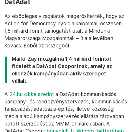
DatAdat
Az elsődleges vizsgálatok megerősítették, hogy az
Action for Democracy nyolc alkalommal, összesen
1,8 milliárd forint támogatást utalt a Mindenki
Magyarországa Mozgalomnak – írja a levélben
Kovács. Ebből az összegből
Márki-Zay mozgalma 1,4 milliárd forintot
fizetett a DatAdat Csoportnak, amely az
ellenzék kampányában aktív szerepet
vállalt.
A
24.hu cikke szerint
a DatAdat kommunikációs
kampány- és rendezvényszervezés, kommunikációs
tanácsadás, adatbázis-építés, illetve közösségi
média alapú kampányszervezés ellátása tárgyában
kötött szerződést az MMM-el márciusban. A
DatAdat Csoport
bonyolult tulajdonosi hátterében