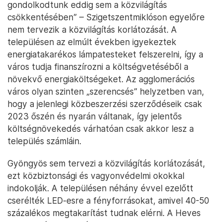
gondolkodtunk eddig sem a közvilágítás
csökkentésében” – Szigetszentmiklóson egyelőre
nem tervezik a közvilágítás korlátozását. A
településen az elmúlt években igyekeztek
energiatakarékos lámpatesteket felszerelni, így a
város tudja finanszírozni a költségvetéséből a
növekvő energiaköltségeket. Az agglomerációs
város olyan szinten „szerencsés” helyzetben van,
hogy a jelenlegi közbeszerzési szerződéseik csak
2023 őszén és nyarán váltanak, így jelentős
költségnövekedés várhatóan csak akkor lesz a
település számláin.
Gyöngyös sem tervezi a közvilágítás korlátozását,
ezt közbiztonsági és vagyonvédelmi okokkal
indokolják. A településen néhány évvel ezelőtt
cserélték LED-esre a fényforrásokat, amivel 40-50
százalékos megtakarítást tudnak elérni. A Heves