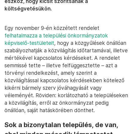
eszköz, hogy kicsit szorítsanak a
költségvetésükön.
Egy november 9-én közzétett rendelet
felhatalmazza a települési önkormányzatok
képviselő-testületeit
, hogy a közgyűlések önállóan
szabályozhatják a közvilágítás időtartamával, illetve
mértékével kapcsolatos kérdéseket. A rendelet
semmissé tette – illetve felfüggesztette – azt a
törvényi rendelkezést, amely szerint a
közvilágítással kapcsolatos kérdésekben kötelező
kikérni bármely szerv jóváhagyását vagy
véleményét. Röviden: korlátozható a településeken
a közvilágítás, erről az önkormányzat pedig
önállóan, saját hatáskörében dönthet.
Sok a bizonytalan település, de van,