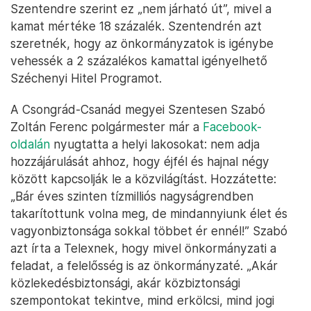
Szentendre szerint ez „nem járható út”, mivel a
kamat mértéke 18 százalék. Szentendrén azt
szeretnék, hogy az önkormányzatok is igénybe
vehessék a 2 százalékos kamattal igényelhető
Széchenyi Hitel Programot.
A Csongrád-Csanád megyei Szentesen Szabó
Zoltán Ferenc polgármester már a
Facebook-
oldalán
nyugtatta a helyi lakosokat: nem adja
hozzájárulását ahhoz, hogy éjfél és hajnal négy
között kapcsolják le a közvilágítást. Hozzátette:
„Bár éves szinten tízmilliós nagyságrendben
takarítottunk volna meg, de mindannyiunk élet és
vagyonbiztonsága sokkal többet ér ennél!” Szabó
azt írta a Telexnek, hogy mivel önkormányzati a
feladat, a felelősség is az önkormányzaté. „Akár
közlekedésbiztonsági, akár közbiztonsági
szempontokat tekintve, mind erkölcsi, mind jogi