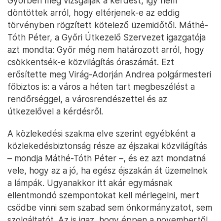
Győrben még vizsgálják a kérdést, így nem
döntöttek arról, hogy eltérjenek-e az eddig
törvényben rögzített kötelező üzemidőtől. Máthé-
Tóth Péter, a Győri Útkezelő Szervezet igazgatója
azt mondta: Győr még nem határozott arról, hogy
csökkentsék-e közvilágítás óraszámát. Ezt
erősítette meg Virág-Adorján Andrea polgármesteri
főbiztos is: a város a héten tart megbeszélést a
rendőrséggel, a városrendészettel és az
útkezelővel a kérdésről.
A közlekedési szakma elve szerint egyébként a
közlekedésbiztonság része az éjszakai közvilágítás
– mondja Máthé-Tóth Péter –, és ez azt mondatná
vele, hogy az a jó, ha egész éjszakán át üzemelnek
a lámpák. Ugyanakkor itt akár egymásnak
ellentmondó szempontokat kell mérlegelni, mert
csődbe vinni sem szabad sem önkormányzatot, sem
szolgáltatót. Az is igaz, hogy éppen a novembertől