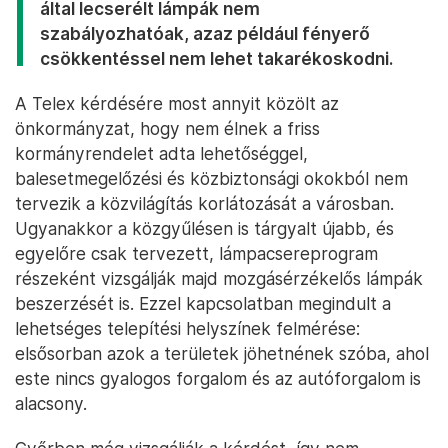
által lecserélt lámpák nem
szabályozhatóak, azaz például fényerő
csökkentéssel nem lehet takarékoskodni.
A Telex kérdésére most annyit közölt az
önkormányzat, hogy nem élnek a friss
kormányrendelet adta lehetőséggel,
balesetmegelőzési és közbiztonsági okokból nem
tervezik a közvilágítás korlátozását a városban.
Ugyanakkor a közgyűlésen is tárgyalt újabb, és
egyelőre csak tervezett, lámpacsereprogram
részeként vizsgálják majd mozgásérzékelős lámpák
beszerzését is. Ezzel kapcsolatban megindult a
lehetséges telepítési helyszínek felmérése:
elsősorban azok a területek jöhetnének szóba, ahol
este nincs gyalogos forgalom és az autóforgalom is
alacsony.