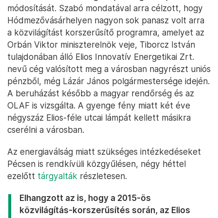
módosítását. Szabó mondatával arra célzott, hogy
Hódmezővásárhelyen nagyon sok panasz volt arra
a közvilágítást korszerűsítő programra, amelyet az
Orbán Viktor miniszterelnök veje, Tiborcz István
tulajdonában álló Elios Innovatív Energetikai Zrt.
nevű cég valósított meg a városban nagyrészt uniós
pénzből, még Lázár János polgármestersége idején.
A beruházást később a magyar rendőrség és az
OLAF is vizsgálta. A gyenge fény miatt két éve
négyszáz Elios-féle utcai lámpát kellett másikra
cserélni a városban.
Az energiaválság miatt szükséges intézkedéseket
Pécsen is rendkívüli közgyűlésen, négy héttel
ezelőtt
tárgyalták
részletesen.
Elhangzott az is, hogy a 2015-ös
közvilágítás-korszerűsítés során, az Elios