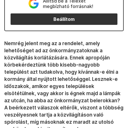
Állítsd be a Telexet
megbízható forrásnak!
Beállítom
Nemrég jelent meg az a rendelet, amely
lehetőséget ad az önkormányzatoknak a
közvilágítás korlátázására. Ennek apropóján
körbekérdeztünk több kisebb-nagyobb
települést azt tudakolva, hogy kívánnak-e élni a
kormány által nyújtott lehetőséggel. Lesznek-e
időszakok, amikor egyes települések
elsötétülnek, vagy akkor is égnek majd a lámpák
az utcán, ha abba az önkormányzat belerokkan?
A beérkezett válaszok eltérők, viszont a többség
veszélyesnek tartja a közvilágításon való
spórolást, míg másoknak ez maradt az utolsó