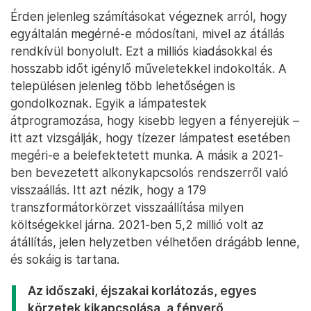
Érden jelenleg számításokat végeznek arról, hogy
egyáltalán megérné-e módosítani, mivel az átállás
rendkívül bonyolult. Ezt a milliós kiadásokkal és
hosszabb időt igénylő műveletekkel indokolták. A
településen jelenleg több lehetőségen is
gondolkoznak. Egyik a lámpatestek
átprogramozása, hogy kisebb legyen a fényerejük –
itt azt vizsgálják, hogy tízezer lámpatest esetében
megéri-e a belefektetett munka. A másik a 2021-
ben bevezetett alkonykapcsolós rendszerről való
visszaállás. Itt azt nézik, hogy a 179
transzformátorkörzet visszaállítása milyen
költségekkel járna. 2021-ben 5,2 millió volt az
átállítás, jelen helyzetben vélhetően drágább lenne,
és sokáig is tartana.
Az időszaki, éjszakai korlátozás, egyes
körzetek kikapcsolása, a fényerő