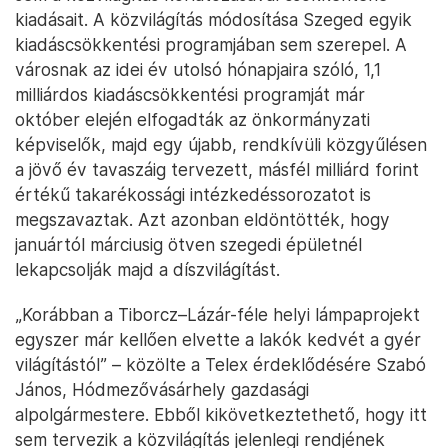
kiadásait. A közvilágítás módosítása Szeged egyik
kiadáscsökkentési programjában sem szerepel. A
városnak az idei év utolsó hónapjaira szóló, 1,1
milliárdos kiadáscsökkentési programját már
október elején elfogadták az önkormányzati
képviselők, majd egy újabb, rendkívüli közgyűlésen
a jövő év tavaszáig tervezett, másfél milliárd forint
értékű takarékossági intézkedéssorozatot is
megszavaztak. Azt azonban eldöntötték, hogy
januártól márciusig ötven szegedi épületnél
lekapcsolják majd a díszvilágítást.
„Korábban a Tiborcz–Lázár-féle helyi lámpaprojekt
egyszer már kellően elvette a lakók kedvét a gyér
világítástól” – közölte a Telex érdeklődésére Szabó
János, Hódmezővásárhely gazdasági
alpolgármestere. Ebből kikövetkeztethető, hogy itt
sem tervezik a közvilágítás jelenlegi rendjének