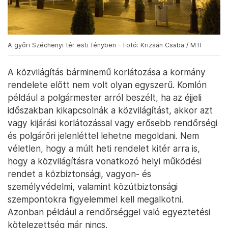
A győri Széchenyi tér esti fényben – Fotó: Krizsán Csaba / MTI
A közvilágítás bárminemű korlátozása a kormány
rendelete előtt nem volt olyan egyszerű. Komlón
például a polgármester arról beszélt, ha az éjjeli
időszakban kikapcsolnák a közvilágítást, akkor azt
vagy kijárási korlátozással vagy erősebb rendőrségi
és polgárőri jelenléttel lehetne megoldani. Nem
véletlen, hogy a múlt heti rendelet kitér arra is,
hogy a közvilágításra vonatkozó helyi működési
rendet a közbiztonsági, vagyon- és
személyvédelmi, valamint közútbiztonsági
szempontokra figyelemmel kell megalkotni.
Azonban például a rendőrséggel való egyeztetési
kötelezettség már nincs.