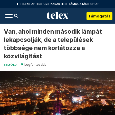
TELEX
AFTER
G7
KARAKTER
TÁMOGATÁS
SHOP
Támogatás
Van, ahol minden második lámpát
lekapcsolják, de a települések
többsége nem korlátozza a
közvilágítást
Legfontosabb
BELFÖLD