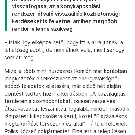
visszafogása, az alkonykapcsolási
rendszerről való visszaállás közbiztonsági
kérdéseket is felvetne, amihez még több
rendőrre lenne szükség
– írták. Így elképzelhető, hogy itt is arra jutnak: a
lehetőség adott, de nem élnek vele, mert sehogy
sem éri meg.
Mivel a több mint húszezres Komlón már korábban
megkezdték a felkészülést az energiaválságból
adódó feladatok ellátására, már előző hét elején
döntést tudtak hozni a kérdésben: „A közvilágítás
területén a csomópontokat, balesetveszélyes
útszakaszokat leszámítva, legalább minden második
lámpatest kikapcsolásra kerül, közel 50 százalékos
megtakarítást tervezünk ez által” – írta a Telexnek
Polics József polgármester. Emellett a településen