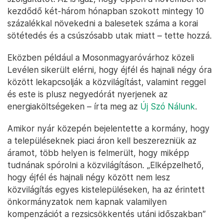
kezdődő két-három hónapban szokott mintegy 10
százalékkal növekedni a balesetek száma a korai
sötétedés és a csúszósabb utak miatt – tette hozzá.
Eközben például a Mosonmagyaróvárhoz közeli
Levélen sikerült elérni, hogy éjfél és hajnali négy óra
között lekapcsolják a közvilágítást, valamint reggel
és este is plusz negyedórát nyerjenek az
energiaköltségeken – írta meg az
Új Szó Nálunk
.
Amikor nyár közepén bejelentette a kormány, hogy
a településeknek piaci áron kell beszerezniük az
áramot, több helyen is felmerült, hogy miképp
tudnának spórolni a közvilágításon. „Elképzelhető,
hogy éjfél és hajnali négy között nem lesz
közvilágítás egyes kistelepüléseken, ha az érintett
önkormányzatok nem kapnak valamilyen
kompenzációt a rezsicsökkentés utáni időszakban”