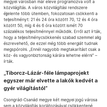
megyei városban már eleve programozva volt a
közvilágítás. A város közvilágítási rendszere
éjjelente több ütemben, fokozatosan csökkenti a
teljesítményt: 21 és 24 óra között 70, 12 és 4 óra
között 50, míg 4 és 6 óra között ismét 70
százalékos teljesítménnyel működik. Erről azt írták,
hogy a teljesítménycsökkenés szabad szemmel alig
észrevehető, de ezzel még több energiát tudnak
megspórolni. „Ennél nagyobb megtakarítást csak a
köz- és vagyonbiztonság kárára lehetne elérni” –
írták.
„Tiborcz–Lázár-féle lámpaprojekt
egyszer már elvette a lakók kedvét a
gyér világítástól”
Csongrád-Csanád megye két megyei jogú városa
sem a közvilágítás korlátozásával csökkentené