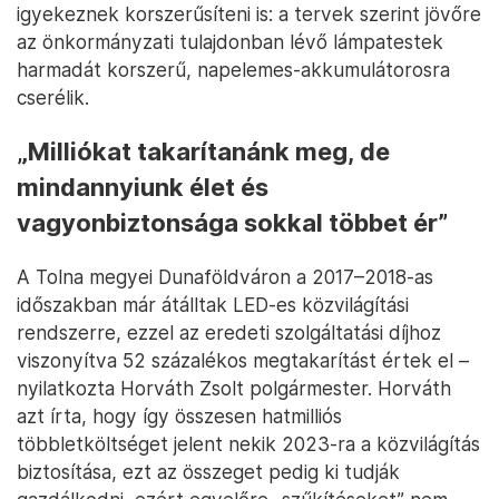
igyekeznek korszerűsíteni is: a tervek szerint jövőre
az önkormányzati tulajdonban lévő lámpatestek
harmadát korszerű, napelemes-akkumulátorosra
cserélik.
„Milliókat takarítanánk meg, de
mindannyiunk élet és
vagyonbiztonsága sokkal többet ér”
A Tolna megyei Dunaföldváron a 2017–2018-as
időszakban már átálltak LED-es közvilágítási
rendszerre, ezzel az eredeti szolgáltatási díjhoz
viszonyítva 52 százalékos megtakarítást értek el –
nyilatkozta Horváth Zsolt polgármester. Horváth
azt írta, hogy így összesen hatmilliós
többletköltséget jelent nekik 2023-ra a közvilágítás
biztosítása, ezt az összeget pedig ki tudják