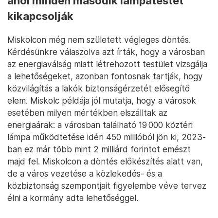
ahol minden második lámpatestet
kikapcsolják
Miskolcon még nem született végleges döntés.
Kérdésünkre válaszolva azt írták, hogy a városban
az energiaválság miatt létrehozott testület vizsgálja
a lehetőségeket, azonban fontosnak tartják, hogy
közvilágítás a lakók biztonságérzetét elősegítő
elem. Miskolc példája jól mutatja, hogy a városok
esetében milyen mértékben elszálltak az
energiaárak: a városban található 19 000 köztéri
lámpa működtetése idén 450 millióból jön ki, 2023-
ban ez már több mint 2 milliárd forintot emészt
majd fel. Miskolcon a döntés előkészítés alatt van,
de a város vezetése a közlekedés- és a
közbiztonság szempontjait figyelembe véve tervez
élni a kormány adta lehetőséggel.