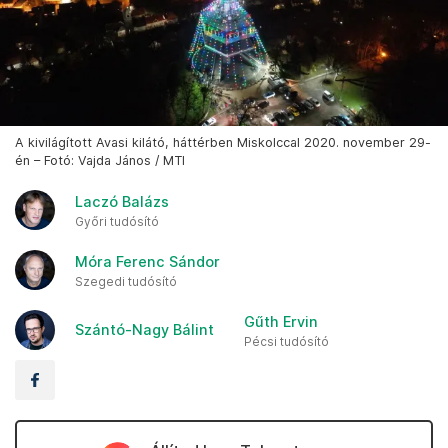
A kivilágított Avasi kilátó, háttérben Miskolccal 2020. november 29-
én – Fotó: Vajda János / MTI
Laczó Balázs
Győri tudósító
Móra Ferenc Sándor
Szegedi tudósító
Gűth Ervin
Szántó-Nagy Bálint
Pécsi tudósító