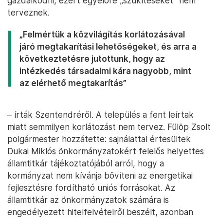
gazdálkodni, ezért egyelőre „szűkítéseket” nem
terveznek.
„Felmértük a közvilágítás korlátozásával
járó megtakarítási lehetőségeket, és arra a
következtetésre jutottunk, hogy az
intézkedés társadalmi kára nagyobb, mint
az elérhető megtakarítás”
– írták Szentendréről. A település a fent leírtak
miatt semmilyen korlátozást nem tervez. Fülöp Zsolt
polgármester hozzátette: sajnálattal értesültek
Dukai Miklós önkormányzatokért felelős helyettes
államtitkár tájékoztatójából arról, hogy a
kormányzat nem kívánja bővíteni az energetikai
fejlesztésre fordítható uniós forrásokat. Az
államtitkár az önkormányzatok számára is
engedélyezett hitelfelvételről beszélt, azonban