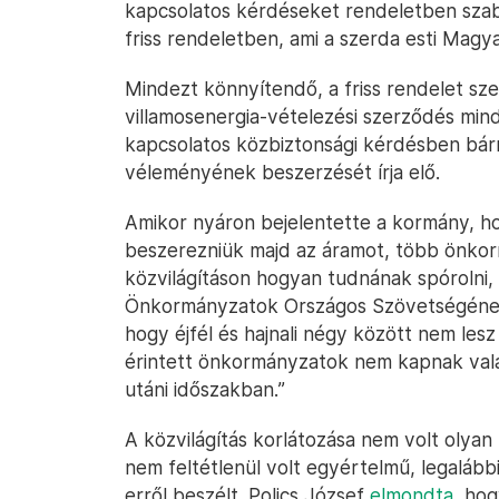
kapcsolatos kérdéseket rendeletben szabál
friss rendeletben, ami a szerda esti Magy
Mindezt könnyítendő, a friss rendelet sze
villamosenergia-vételezési szerződés min
kapcsolatos közbiztonsági kérdésben bár
véleményének beszerzését írja elő.
Amikor nyáron bejelentette a kormány, ho
beszerezniük majd az áramot, több önkorm
közvilágításon hogyan tudnának spórolni, 
Önkormányzatok Országos Szövetségéne
hogy éjfél és hajnali négy között nem lesz
érintett önkormányzatok nem kapnak val
utáni időszakban.”
A közvilágítás korlátozása nem volt olyan
nem feltétlenül volt egyértelmű, legaláb
erről beszélt. Polics József
elmondta
, ho