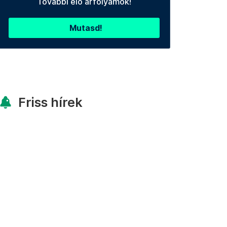
További élő árfolyamok!
Mutasd!
Friss hírek