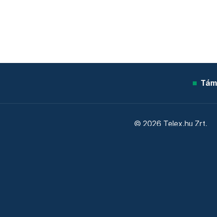
Tám
© 2026 Telex.hu Zrt.
Sütitájékoztató