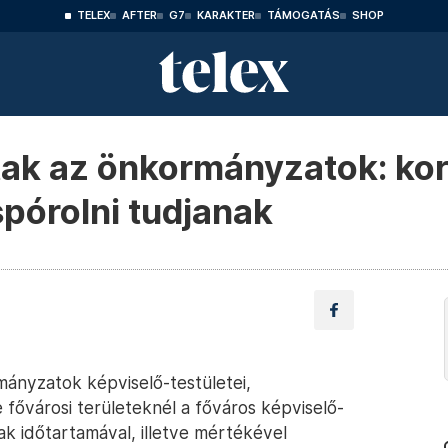
TELEX
AFTER
G7
KARAKTER
TÁMOGATÁS
SHOP
ak az önkormányzatok: kor
spórolni tudjanak
mányzatok képviselő-testületei,
e fővárosi területeknél a főváros képviselő-
ak időtartamával, illetve mértékével