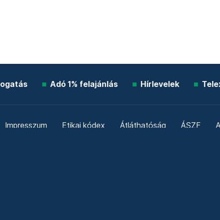
ogatás
Adó 1% felajánlás
Hírlevelek
Tele
Impresszum
Etikai kódex
Átláthatóság
ÁSZF
A
Süti beállítások
Szabályzatok
Kommentelési szabály