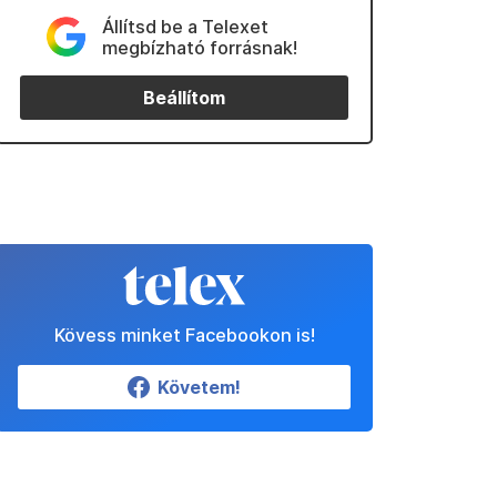
Állítsd be a Telexet
megbízható forrásnak!
Beállítom
Kövess minket Facebookon is!
Követem!