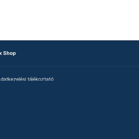
x Shop
datkezelési tájékoztató
zat
Telex Sales