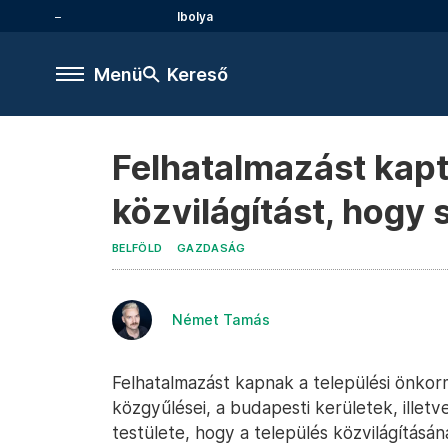
Ibolya
Menü
Kereső
Felhatalmazást kapt
közvilágítást, hogy 
BELFÖLD
GAZDASÁG
Német Tamás
Felhatalmazást kapnak a települési önkor
közgyűlései, a budapesti kerületek, illetv
testülete, hogy a település közvilágításán