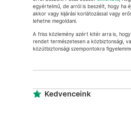
egyértelmű, de arról is beszélt, hogy ha éj
akkor vagy kijárási korlátozással vagy erő
lehetne megoldani.
A friss közlemény azért kitér arra is, hog
rendet természetesen a közbiztonsági, v
közútbiztonsági szempontokra figyelemmel
Kedvenceink