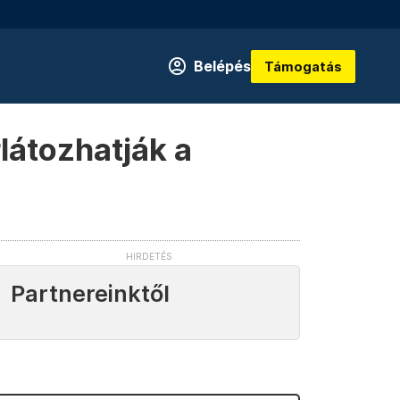
Belépés
Támogatás
látozhatják a
Partnereinktől