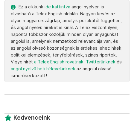
Ez a cikkünk
ide kattintva
angol nyelven is
olvasható a Telex English oldalán. Nagyon kevés az
olyan magyarországi lap, amelyik politikától független,
és angol nyelvű híreket is kínál. A Telex viszont ilyen,
naponta többször közöljük minden olyan anyagunkat
angolul is, amelynek nemzetközi relevanciája van, és
az angolul olvasó közönségnek is érdekes lehet: hírek,
politikai elemzések, tényfeltárások, színes riportok.
Vigye hírét
a Telex English rovatnak
,
Twitterünknek
és
angol nyelvű heti hírlevelünknek
az angolul olvasó
ismerősei között!
Kedvenceink