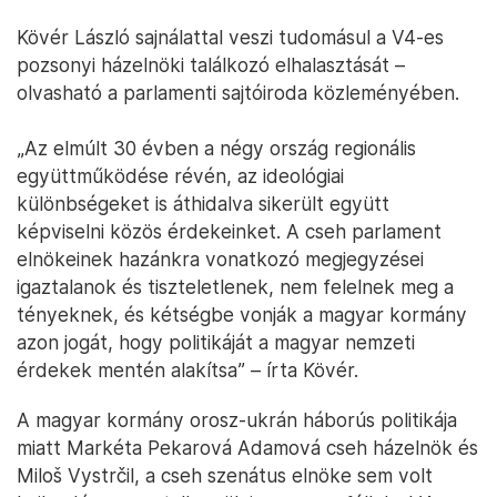
Kövér László sajnálattal veszi tudomásul a V4-es
pozsonyi házelnöki találkozó elhalasztását –
olvasható a parlamenti sajtóiroda közleményében.
„Az elmúlt 30 évben a négy ország regionális
együttműködése révén, az ideológiai
különbségeket is áthidalva sikerült együtt
képviselni közös érdekeinket. A cseh parlament
elnökeinek hazánkra vonatkozó megjegyzései
igaztalanok és tiszteletlenek, nem felelnek meg a
tényeknek, és kétségbe vonják a magyar kormány
azon jogát, hogy politikáját a magyar nemzeti
érdekek mentén alakítsa” – írta Kövér.
A magyar kormány orosz-ukrán háborús politikája
miatt Markéta Pekarová Adamová cseh házelnök és
Miloš Vystrčil, a cseh szenátus elnöke sem volt