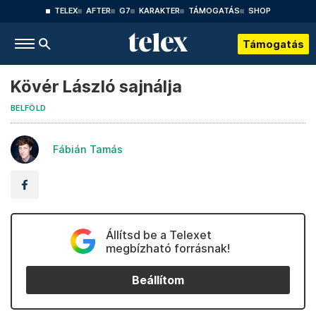
TELEX
AFTER
G7
KARAKTER
TÁMOGATÁS
SHOP
Támogatás
Kövér László sajnálja
BELFÖLD
Fábián Tamás
Állítsd be a Telexet
megbízható forrásnak!
Beállítom