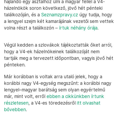
hajlandó egy asztalhoz ülni a magyar féllel a V4-
házelnökök soron következő, jövő hét pénteki
találkozóján, és a
Seznamzpravy.cz
úgy tudja, hogy
a lengyel szejm két kamarájának vezetői sem vettek
volna részt a találkozón –
írtuk néhány órája
.
Végül kedden a szlovákok tájékoztatták őket arról,
hogy a V4-ek házelnökeinek találkozóját nem
tartják meg a tervezett időpontban, vagyis jövő hét
pénteken.
Már korábban is voltak arra utaló jelek, hogy a
korábbi nagy V4-egység megszűnt: a korábbi nagy
lengyel–magyar barátság sem olyan egyértelmű
már, mint volt, erről
ebben a cikkünkben írtunk
részletesen
, a V4-es töredezésről
itt olvashat
bővebben
.