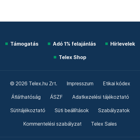
Támogatás
Adó 1% felajánlás
Hírlevelek
Telex Shop
© 2026 Telex.hu Zrt.
Impresszum
Etikai kódex
Átláthatóság
ÁSZF
Adatkezelési tájékoztató
Sütitájékoztató
Süti beállítások
Szabályzatok
Kommentelési szabályzat
Telex Sales