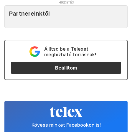
Partnereinktől
Állítsd be a Telexet
megbízható forrásnak!
Beállítom
Kövess minket Facebookon is!