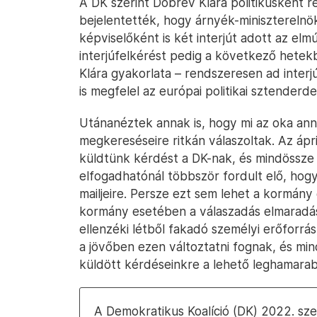
A DK szerint Dobrev Klára politikusként r
bejelentették, hogy árnyék-miniszterelnök
képviselőként is két interjút adott az el
interjúfelkérést pedig a következő hetek
Klára gyakorlata – rendszeresen ad interj
is megfelel az európai politikai sztender
Utánanéztek annak is, hogy mi az oka anna
megkereséseire ritkán válaszoltak. Az ápri
küldtünk kérdést a DK-nak, és mindössze 
elfogadhatónál többször fordult elő, hog
mailjeire. Persze ezt sem lehet a kormány 
kormány esetében a válaszadás elmaradás
ellenzéki létből fakadó személyi erőforrás
a jövőben ezen változtatni fognak, és mi
küldött kérdéseinkre a lehető leghamarab
A Demokratikus Koalíció (DK) 2022. s