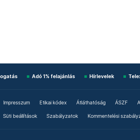
ogatás
Adó 1% felajánlás
Hírlevelek
Tele
Impresszum
Etikai kódex
Átláthatóság
ÁSZF
A
Süti beállítások
Szabályzatok
Kommentelési szabály