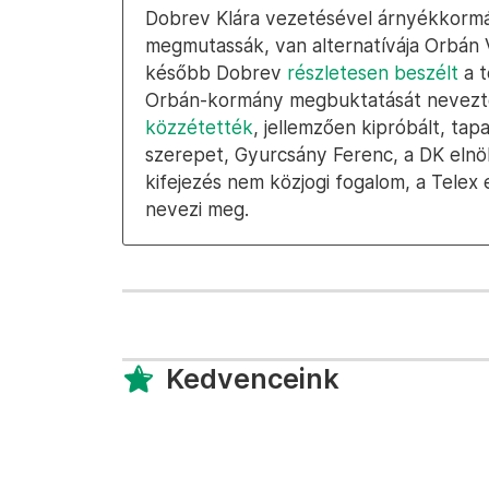
Dobrev Klára vezetésével árnyékkormá
megmutassák, van alternatívája Orbán 
később Dobrev
részletesen beszélt
a t
Orbán-kormány megbuktatását nevezt
közzétették
, jellemzően kipróbált, tap
szerepet, Gyurcsány Ferenc, a DK elnö
kifejezés nem közjogi fogalom, a Telex 
nevezi meg.
Kedvenceink