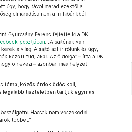
ött úgy, hogy távol marad ezektől a
etőség elmaradása nem a mi hibánkból
rint Gyurcsány Ferenc fejtette ki a DK
cebook-posztjában
. „A sajtónak van
rek a világ. A sajtó azt ír rólunk és úgy,
ák között tud, akar. Az ő dolga” – írta a DK
 ahogy ő nevezi – azonban más helyzet
s téma, közös érdeklődés kell,
 legalább tiszteletben tartjuk egymás
ll beszélgetni. Hacsak nem veszekedni
arok többet.”