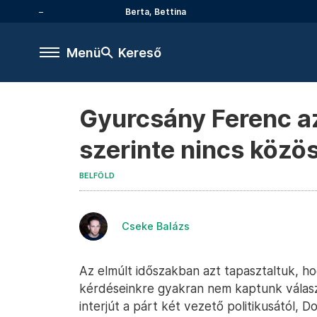
Berta, Bettina
Menü
Kereső
Gyurcsány Ferenc az
szerinte nincs közö
BELFÖLD
Cseke Balázs
Az elmúlt időszakban azt tapasztaltuk, h
kérdéseinkre gyakran nem kaptunk választ
interjút a párt két vezető politikusától, 