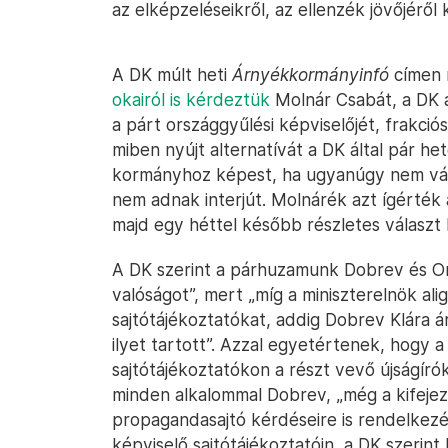
az elképzeléseikről, az ellenzék jövőjéről
A DK múlt heti
Árnyékkormányinfó
címen 
okairól is kérdeztük
Molnár Csabát, a DK a
a párt országgyűlési képviselőjét, frakció
miben nyújt alternatívát a DK által pár he
kormányhoz képest, ha ugyanúgy nem vála
nem adnak interjút. Molnárék azt ígérték
majd egy héttel később részletes választ 
A DK szerint a párhuzamunk Dobrev és Or
valóságot”, mert „míg a miniszterelnök ali
sajtótájékoztatókat, addig Dobrev Klára 
ilyet tartott”. Azzal egyetértenek, hogy 
sajtótájékoztatókon a részt vevő újságírók
minden alkalommal Dobrev, „még a kifejeze
propagandasajtó kérdéseire is rendelkezésr
képviselő sajtótájékoztatóin, a DK szerint