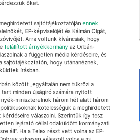
 kérdezzük őket.
meghirdetett sajtótájékoztatóján
ennek
lelnökét, EP-képviselőjét és Kálmán Olgát,
szóvivőjét. Arra voltunk kíváncsiak, hogy
te
felállított árnyékkormány
az Orbán-
szolnak a független média kérdéseire, és
 a sajtótájékoztatón, hogy utánanéznek,
küldtek írásban.
bán között „egyáltalán nem tükrözi a
g tart minden újságíró számára nyitott
árnyék-miniszterelnök három hét alatt három
a politikusoknak kötelességük a meghirdetett
 kérdéseire válaszolni. Szerintük így tesz
tten lejárató céllal odaküldött kormányzati
e áll”. Ha a Telex részt vett volna az EP-
 Dobrev szívesen válaszolt volna a mi