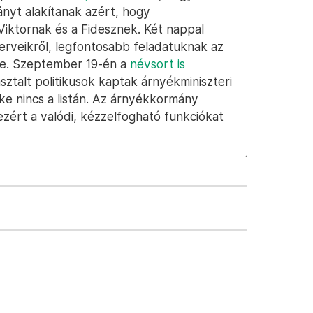
nyt alakítanak azért, hogy
Viktornak és a Fidesznek. Két nappal
erveikről, legfontosabb feladatuknak az
e. Szeptember 19-én a
névsort is
asztalt politikusok kaptak árnyékminiszteri
ke nincs a listán. Az árnyékkormány
ezért a valódi, kézzelfogható funkciókat