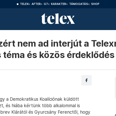
TELEX
AFTER
G7
KARAKTER
TÁMOGATÁS
SHOP
ért nem ad interjút a Telex
s téma és közös érdeklődés
ogy a Demokratikus Koalíciónak küldött
, és hiába kértünk több alkalommal is
Dobrev Klárától és Gyurcsány Ferenctől, hogy