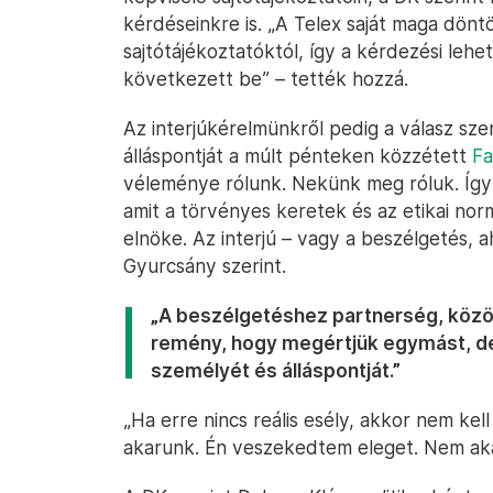
kérdéseinkre is. „A Telex saját maga dönt
sajtótájékoztatóktól, így a kérdezési leh
következett be” – tették hozzá.
Az interjúkérelmünkről pedig a válasz sze
álláspontját a múlt pénteken közzétett
Fa
véleménye rólunk. Nekünk meg róluk. Így ke
amit a törvényes keretek és az etikai norm
elnöke. Az interjú – vagy a beszélgetés,
Gyurcsány szerint.
„A beszélgetéshez partnerség, közö
remény, hogy megértjük egymást, de
személyét és álláspontját.”
„Ha erre nincs reális esély, akkor nem ke
akarunk. Én veszekedtem eleget. Nem ak