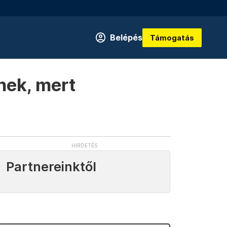
Belépés
Támogatás
nek, mert
Partnereinktől