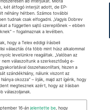
endszeresen ad interjúkat. Mióta
, két átfogó interjút adott, de EP-
múlt néhány hétben. Számos további
ben tudnak csak elfogadni. „Vagyis Dobrev
úkat a független sajtó szereplőinek – ebben
deknek” – fogalmaznak a levélben.
k, hogy a Telex eddigi írásbeli
lisi választás óta több mint húsz alkalommal
nyolc levelünkre reagáltak. „Valóban az
y nem válaszoltunk a szerkesztőség e-
gyakorlatával összehasonlítani, hiszen a
át szándékhiány, nálunk viszont az
 hiánya okozza” – írják, majd azt ígérik, hogy
ndent megtesznek azért, hogy az írásban
b válaszoljanak.
zeptember 16-án
jelentette be
, hogy