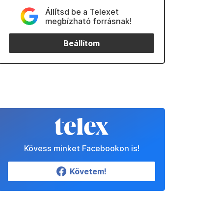
Állítsd be a Telexet
megbízható forrásnak!
Beállítom
Kövess minket Facebookon is!
Követem!