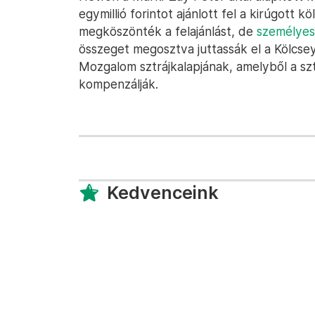
egymillió forintot ajánlott fel a kirúgott
megköszönték a felajánlást, de
személyes
összeget megosztva juttassák el a Kölcse
Mozgalom sztrájkalapjának, amelyből a sz
kompenzálják.
Kedvenceink