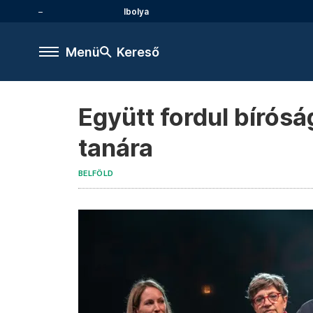
Ibolya
Menü
Kereső
Együtt fordul bírós
tanára
BELFÖLD