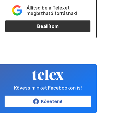
Állítsd be a Telexet
megbízható forrásnak!
Beállítom
Kövess minket Facebookon is!
Követem!