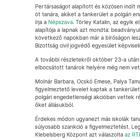
Pertársaságot alapított és közösen indít
öt tanára, akiket a tankerület a polgári e
írja a
Népszava
. Törley Katalin, az egyik
alapítója a lapnak azt mondta: beadványu
következő napokban már a bíróságon lesz
Bizottság civil jogvédő egyesület képvise
A további részletekről október 23-a után 
elbocsátott tanárok helyére még nem vett
Molnár Barbara, Ocskó Emese, Palya Tamás,
figyelmeztető levelet kaptak a tankerület
polgári engedetlenségi akcióban vettek ré
őket állásukból.
Érdekes módon ugyanezt más iskolák taná
súlyosabb szankció a figyelmeztetést. Lega
Klebelsberg Központ azt válaszolta
az RT