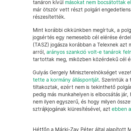
tanáron kívül
másokat nem bocsátottak e
már ötször vett részt polgári engedetlen
részesítették.
Mint korábbi cikkünkben megírtuk, a pol
jogsértés egy nemesebb cél elérése érde
(TASZ) jogásza korábban a Telexnek azt m
arról,
arányos szankció volt-e tanárok fe
tartottak meg, miközben közérdekű cél ér
Gulyás Gergely Miniszterelnökséget vezet
tette a kormány álláspontját
. Szerintük a
tiltakoztak, ezért nem is tekinthető polg
pedig más munkahelyen is elbocsátás jár, 
nem ilyen egyszerű, és hogy milyen össze
sztrájkjogának kiüresítésével, azt
ebben a
Hétfőn a Márki-Zay Péter által alapítot