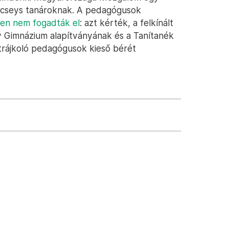
 kölcseys tanároknak. A pedagógusok
en nem fogadták el
: azt kérték, a felkínált
y Gimnázium alapítványának és a Tanítanék
trájkoló pedagógusok kieső bérét