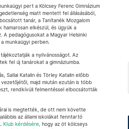
 munkaügyi pert a Kölcsey Ferenc Gimnázium
ngedetlenség miatt mentett fel állásásából,
 elbocsátott tanár, a Tanítanék Mozgalom
k hamarosan elkészül, és ügyük a
. A pedagógusokat a Magyar Helsinki
li a munkaügyi perben.
tájékoztatják a nyilvánosságot. Az
ek fel új tanárokat a gimnáziumba.
 Sallai Katalin és Törley Katalin előbb
 vezetőjétől, majd miután ezután is több
szt, rendkívüli felmentéssel elbocsátották
rai is megtették, de ott nem követte
lábbis az állami iskolákat fenntartó
L Klub kérdésére,
hogy az öt kölcseys