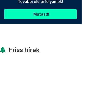
További élő árfolyamok!
Mutasd!
Friss hírek