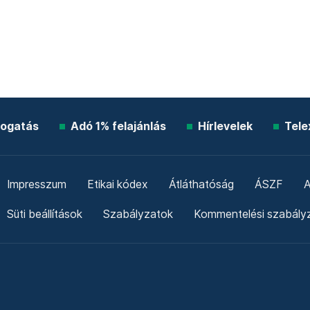
ogatás
Adó 1% felajánlás
Hírlevelek
Tele
Impresszum
Etikai kódex
Átláthatóság
ÁSZF
A
Süti beállítások
Szabályzatok
Kommentelési szabály