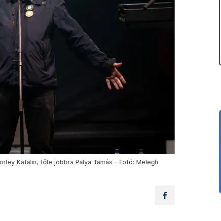
ley Katalin, tőle jobbra Palya Tamás – Fotó: Melegh