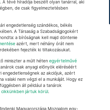
l
. A tévé híradója beszélt olyan tanárral, aki
ségben, de csak figyelmeztetésben
gári engedetlenség szándékos, békés
kében. A Társaság a Szabadságjogokért
ondta: a bíróságnak kell majd döntenie
lmentése
azért, mert néhány órát nem
dekében fejezték ki tiltakozásukat.
ő miniszter a múlt héten
egyértelművé
 tanárok csak anyagi előnyök eléréséért
ári engedetlenségnek az akciójuk, azért
ha valaki nem végzi el a munkáját. Hogy ez
függésben áll például a tanárok
 cikkünkben jártuk körül
.
t Mindenki Magyarországa Mozgalom egy-