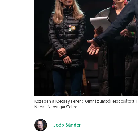
Középen a Kölcsey Ferenc Gimnáziumból elbocsátott Tör
Noémi Napsugár/Telex
Joób Sándor