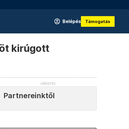
Belépés
Támogatás
öt kirúgott
Partnereinktől